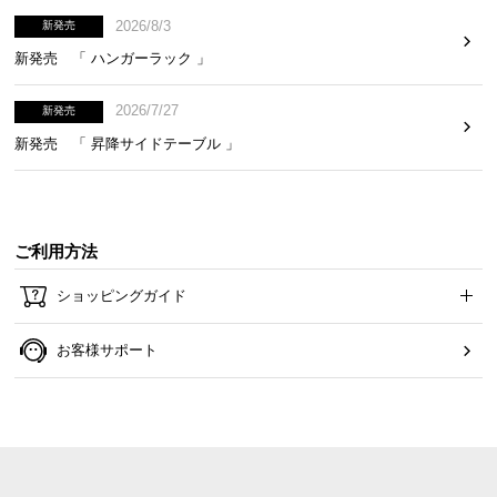
情
2026/8/3
報
新発売
新発売 「 ハンガーラック 」
©
M
2026/7/27
新発売
O
新発売 「 昇降サイドテーブル 」
D
E
R
N
D
ご利用方法
E
ショッピングガイド
C
O
C
お客様サポート
o.,
L
t
d.
A