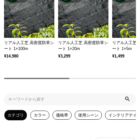
気
ア
イ
テ
ム
リアル人工芝 高密度防草シ
リアル人工芝 高密度防草シ
リアル人工芝 
ラ
ート 1×100m
ート 1×20m
ート 1×5m
ン
¥14,980
¥3,299
¥1,499
キ
ン
グ
商
品
カ
カテゴリ
カラー
価格帯
使用シーン
インテリアテイ
テ
ゴ
リ
か