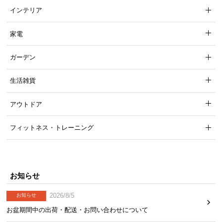
インテリア
サ
ポ
ー
家電
ト
ガーデン
お
生活雑貨
知
ら
アウトドア
せ
フィットネス・トレーニング
ブ
ロ
グ
お知らせ
2026/8/5
お知らせ
お盆期間中の出荷・配送・お問い合わせについて
企
業