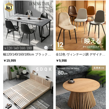
経
路
に
つ
い
て
返
品・
キ
幅120/140/160/180cm ブラックフ
全12色 ヴィンテージ調 デザイナー
レーム ダイニング 大理石調 4人掛
ズシェルチェア
ャ
￥19,999
￥9,998
け
ン
セ
ル
に
つ
い
て