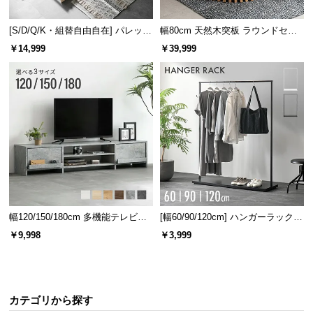
保
証
[S/D/Q/K・組替自由自在] パレット
幅80cm 天然木突板 ラウンドセン
に
ベッド 8/12/16枚セット
ターテーブル 美しい格子デザイン
￥14,999
￥39,999
つ
い
て
会
員
規
約
に
つ
い
幅120/150/180cm 多機能テレビボ
[幅60/90/120cm] ハンガーラック
て
ード 木目/石目調 オープン収納・
スチール 4段階高さ調節 サイドフ
￥9,998
￥3,999
引き出し収納付き
ック オープンラック シンプル
お
客
カテゴリから探す
様