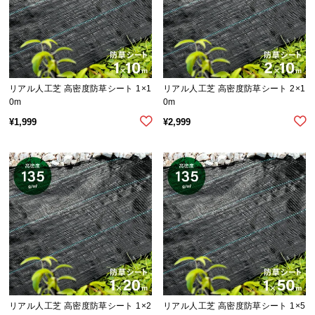
イ
ン
テ
リ
ア
リアル人工芝 高密度防草シート 1×1
リアル人工芝 高密度防草シート 2×1
0m
0m
コ
ー
¥
1,999
¥
2,999
デ
ィ
ネ
ー
ト
か
ら
探
す
リアル人工芝 高密度防草シート 1×2
リアル人工芝 高密度防草シート 1×5