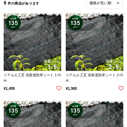
9
価格が安い順
ら
探
す
イ
ン
テ
リ
ア
テ
リアル人工芝 高密度防草シート 1×5
リアル人工芝 高密度防草シート 2×5
イ
m
m
ス
¥
1,499
¥
1,900
ト
か
ら
探
す