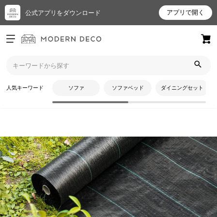
アプリで開く
公式アプリをダウンロード
ログイン
新規会員登録
トップ
人工芝
防草シート
お
人気キーワード
ソファ
ソファベッド
ダイニングセット
気
に
入
り
ア
イ
テ
CATEGORY
ム
防草シート
最