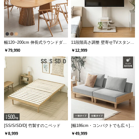
つ
い
て
開
幅120~200cm 伸長式ラウンドダイ
11段階高さ調整 壁寄せTVスタンド
梱
ニングテーブル 6人掛け 天然木突
キャスター付き 上下左右角度調節
設
￥79,990
￥12,999
板 美しい格子デザイン
機能
置
サ
ー
ビ
ス
に
つ
い
て
[SS/S/SD/D] 竹製すのこベッド
[幅186cm・コンパクトでも広々] 3
搬
人掛けソファベッド リクライニン
￥8,999
￥49,999
入
グ 天然木フレーム 北欧