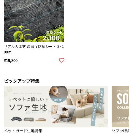
送
料
に
つ
い
て
リアル人工芝 高密度防草シート 2×1
00m
大
型
¥
19,800
商
品
の
ピックアップ特集
配
送
に
つ
い
て
ペットガード生地特集
ソファ特集