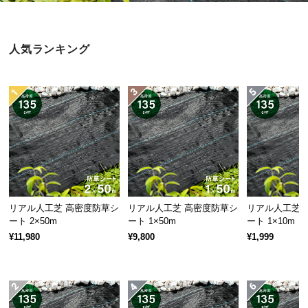
近
チ
ェ
人気ランキング
ッ
ク
し
た
ア
イ
テ
ム
リアル人工芝 高密度防草シ
リアル人工芝 高密度防草シ
リアル人工芝 
特
ート 2×50m
ート 1×50m
ート 1×10m
集
¥11,980
¥9,800
¥1,999
一
覧
人