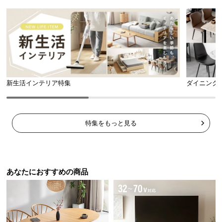
中
型
商
品
の
配
送
新生活インテリア特集
ダイニング
に
つ
い
て
特集をもっと見る
小
型
商
あなたにおすすめの商品
品
の
配
送
に