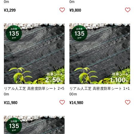
シ
0m
0m
ョ
¥
3,299
¥
9,800
ッ
ピ
ン
グ
ガ
イ
ド
お
支
払
リアル人工芝 高密度防草シート 2×5
リアル人工芝 高密度防草シート 1×1
い
0m
00m
に
¥
11,980
¥
14,980
つ
い
て
配