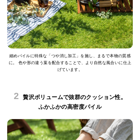
サ
ポ
ー
ト
お
細めパイルに特殊な「つや消し加工」を施し、まるで本物の質感
知
に。
色や形の違う葉を配合することで、より自然な風合いに仕上
ら
げています。
せ
ブ
贅沢ボリュームで抜群のクッション性。
ロ
ふかふかの高密度パイル
グ
企
業