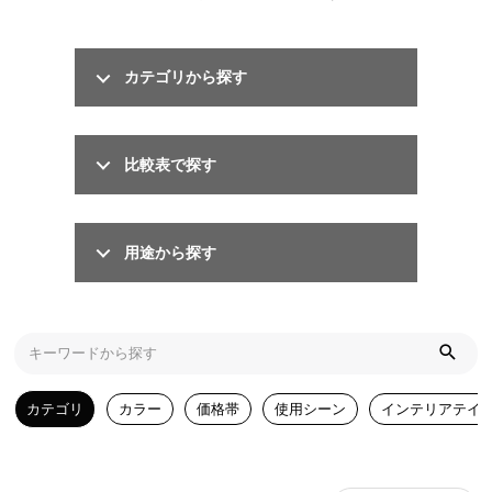
ら
探
す
カテゴリから探す
イ
比較表で探す
ン
テ
リ
ア
用途から探す
テ
イ
ス
ト
か
ら
カテゴリ
カラー
価格帯
使用シーン
インテリアテイ
探
す