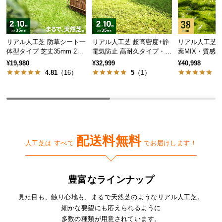
気
ア
イ
リアル人工芝 防草シート一
リアル人工芝 超高密度+静
リアル人工芝 
テ
体型タイプ 芝丈35mm 2×1
電気防止 高耐久タイプ・質
葉MIX・質感
ム
0m（自然な見た目追求・U
感を追求 芝丈35mm 2×10
芝丈38mm 2×1
¥19,980
¥32,999
¥40,998
ラ
字ピン付）
m
4.81
（16）
5
（1）
5
ン
キ
ン
グ
配送料無料
人工芝は すべて
でお届けします！
商
品
カ
豊富なラインナップ
テ
ゴ
見た目も、触り心地も、まるで天然芝のようなリアル人工芝。
リ
細かな要望にも応えられるように
か
多数の種類が用意されています。