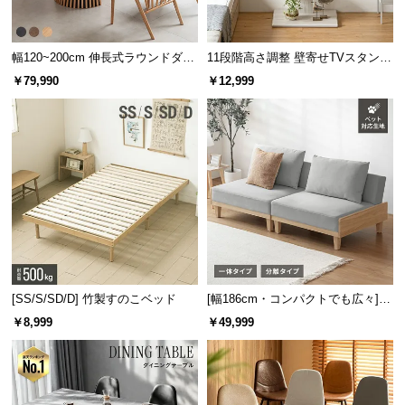
幅120~200cm 伸長式ラウンドダイ
11段階高さ調整 壁寄せTVスタンド
ニングテーブル 6人掛け 天然木突
キャスター付き 上下左右角度調節
￥79,990
￥12,999
板 美しい格子デザイン
機能
[SS/S/SD/D] 竹製すのこベッド
[幅186cm・コンパクトでも広々] 3
人掛けソファベッド リクライニン
￥8,999
￥49,999
グ 天然木フレーム 北欧