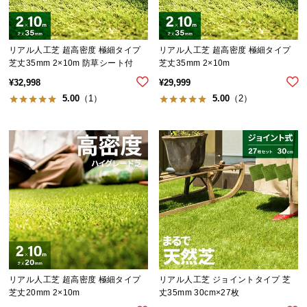
つ
い
て
リアル人工芝 超高密度 極細タイプ
リアル人工芝 超高密度 極細タイプ
芝丈35mm 2×10m 防草シート付
芝丈35mm 2×10m
開
¥
32,998
¥
29,999
梱
5.00
（1）
5.00
（2）
設
置
サ
ー
ビ
ス
に
つ
い
て
リアル人工芝 超高密度 極細タイプ
リアル人工芝 ジョイントタイプ 芝
搬
芝丈20mm 2×10m
丈35mm 30cm×27枚
入