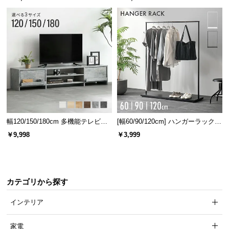
幅120/150/180cm 多機能テレビボ
[幅60/90/120cm] ハンガーラック
ード 木目/石目調 オープン収納・
スチール 4段階高さ調節 サイドフ
￥9,998
￥3,999
引き出し収納付き
ック オープンラック シンプル
カテゴリから探す
インテリア
家電