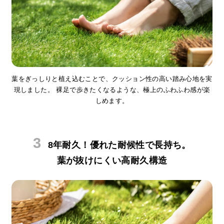
情
報
©
M
O
D
E
葉をぎっしりと植え込むことで、クッション性の高い踏み心地を実
R
現しました。
裸足で歩きたくなるような、極上のふわふわ感が楽
N
しめます。
D
E
C
8年耐久！優れた耐候性で長持ち。
O
C
葉が抜けにくい高耐久構造
o.,
L
t
d.
A