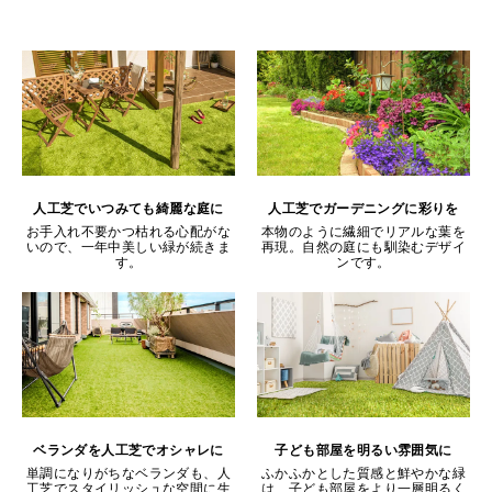
人工芝でいつみても綺麗な庭に
人工芝でガーデニングに彩りを
お手入れ不要かつ枯れる心配がな
本物のように繊細でリアルな葉を
いので、一年中美しい緑が続きま
再現。自然の庭にも馴染むデザイ
す。
ンです。
ベランダを人工芝でオシャレに
子ども部屋を明るい雰囲気に
単調になりがちなベランダも、人
ふかふかとした質感と鮮やかな緑
工芝でスタイリッシュな空間に生
は、子ども部屋をより一層明るく