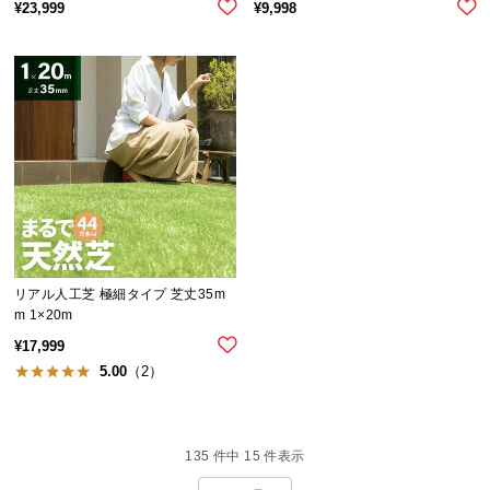
¥
23,999
¥
9,998
経
路
に
つ
い
て
返
品・
キ
ャ
ン
リアル人工芝 極細タイプ 芝丈35m
m 1×20m
セ
ル
¥
17,999
に
5.00
（2）
つ
い
て
135
件中
15
件表示