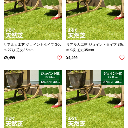
シ
ョ
ッ
ピ
ン
グ
ガ
リアル人工芝 ジョイントタイプ 30c
リアル人工芝 ジョイントタイプ 30c
イ
m 27枚 芝丈35mm
m 9枚 芝丈35mm
ド
¥
9,499
¥
4,499
お
支
払
い
に
つ
い
て
配