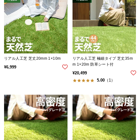
中
型
商
品
の
配
送
に
リアル人工芝 芝丈20mm 1×10m
リアル人工芝 極細タイプ 芝丈35m
つ
m 1×20m 防草シート付
い
¥
6,999
¥
20,499
て
5.00
（1）
小
型
商
品
の
配
送
に