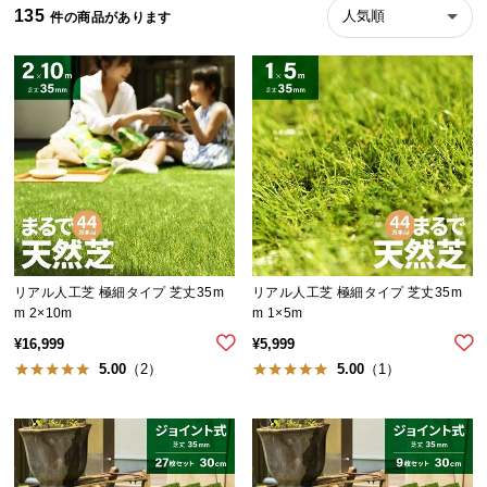
135
人気順
イ
ン
テ
リ
ア
コ
ー
デ
ィ
ネ
ー
リアル人工芝 極細タイプ 芝丈35m
リアル人工芝 極細タイプ 芝丈35m
ト
m 2×10m
m 1×5m
か
¥
16,999
¥
5,999
ら
5.00
（2）
5.00
（1）
探
す