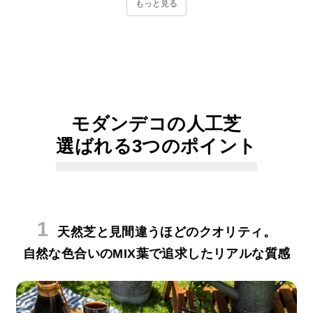
保
もっと見る
証
に
つ
い
て
会
モダンデコの人工芝
員
選ばれる3つのポイント
規
約
に
つ
い
て
天然芝と見間違うほどのクオリティ。
自然な色合いのMIX葉で追求したリアルな質感
お
客
様