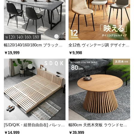
幅120/140/160/180cm ブラックフ
全12色 ヴィンテージ調 デザイナー
レーム ダイニング 大理石調 4人掛
ズシェルチェア
￥19,999
￥9,998
け
[S/D/Q/K・組替自由自在] パレット
幅80cm 天然木突板 ラウンドセン
ベッド 8/12/16枚セット
ターテーブル 美しい格子デザイン
￥14,999
￥39,999