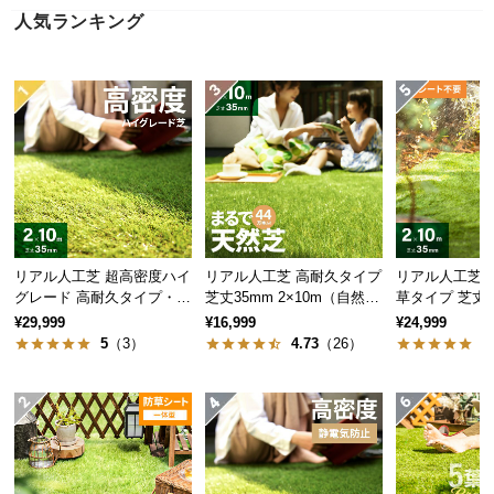
近
人気ランキング
チ
ェ
ッ
ク
し
た
ア
イ
テ
ム
リアル人工芝 超高密度ハイ
リアル人工芝 高耐久タイプ
リアル人工芝 
グレード 高耐久タイプ・質
芝丈35mm 2×10m（自然な
草タイプ 芝丈35
感を追求 芝丈35mm 2×10
見た目を追求・U字ピン付
m
¥29,999
¥16,999
¥24,999
特
m
属）
5
（3）
4.73
（26）
5
集
一
覧
人