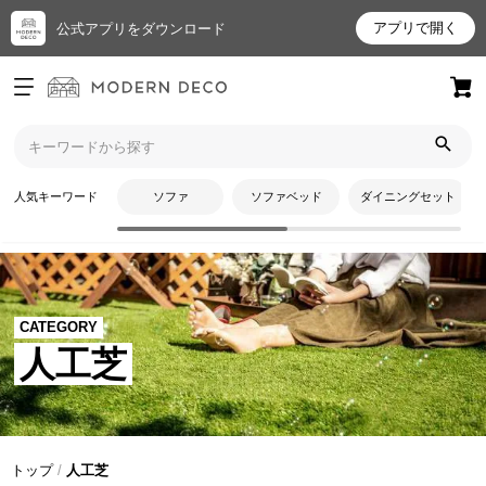
アプリで開く
公式アプリをダウンロード
ログイン
新規会員登録
お
人気キーワード
ソファ
ソファベッド
ダイニングセット
気
に
入
り
ア
CATEGORY
イ
人工芝
テ
ム
最
トップ
人工芝