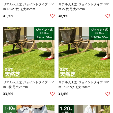
送
リアル人工芝 ジョイントタイプ 30c
リアル人工芝 ジョイントタイプ 30c
m 1/9/27枚 芝丈35mm
m 27枚 芝丈25mm
料
に
¥
1,999
¥
8,999
つ
い
て
大
型
商
品
の
配
送
リアル人工芝 ジョイントタイプ 30c
リアル人工芝 ジョイントタイプ 30c
に
m 9枚 芝丈25mm
m 1/9/27枚 芝丈25mm
つ
¥
3,999
¥
1,499
い
て