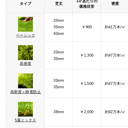
1㎡あたりの
タイプ
芝丈
密度
価格目安
20mm
35mm
￥900
約41万本/㎡
40mm
ベーシック
20mm
￥1,300
約47万本/㎡
35mm
高密度
20mm
￥1,500
約47万本/㎡
35mm
高密度＋静電防止
38mm
￥2,000
約92万本/㎡
5葉ミックス