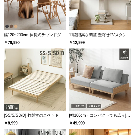
送
料
に
つ
い
幅120~200cm 伸長式ラウンドダイ
11段階高さ調整 壁寄せTVスタンド
て
ニングテーブル 6人掛け 天然木突
キャスター付き 上下左右角度調節
￥79,990
￥12,999
板 美しい格子デザイン
機能
大
型
商
品
の
配
送
に
つ
[SS/S/SD/D] 竹製すのこベッド
[幅186cm・コンパクトでも広々] 3
い
人掛けソファベッド リクライニン
て
￥8,999
￥49,999
グ 天然木フレーム 北欧