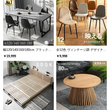
中
型
商
品
の
配
送
に
つ
幅120/140/160/180cm ブラックフ
全12色 ヴィンテージ調 デザイナー
い
レーム ダイニング 大理石調 4人掛
ズシェルチェア
￥19,999
￥9,998
て
け
小
型
商
品
の
配
送
に