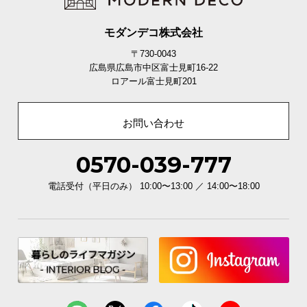
サ
ポ
モダンデコ株式会社
ー
〒730-0043
ト
広島県広島市中区富士見町16-22
ロアール富士見町201
お
お問い合わせ
知
ら
0570-039-777
せ
電話受付（平日のみ） 10:00〜13:00 ／ 14:00〜18:00
ブ
ロ
グ
企
業