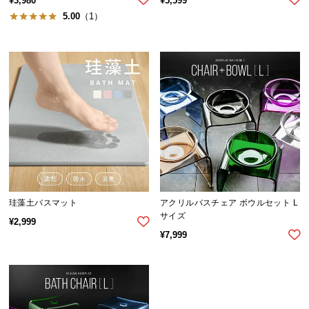
¥
3,980
¥
5,599
ら
5.00
（1）
探
す
イ
ン
テ
リ
ア
テ
イ
ス
珪藻土バスマット
アクリルバスチェア ボウルセット L
サイズ
ト
¥
2,999
か
¥
7,999
ら
探
す