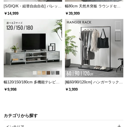
つ
[S/D/Q/K・組替自由自在] パレット
幅80cm 天然木突板 ラウンドセン
ベッド 8/12/16枚セット
ターテーブル 美しい格子デザイン
い
￥14,999
￥39,999
て
開
梱
設
置
サ
ー
ビ
ス
幅120/150/180cm 多機能テレビボ
[幅60/90/120cm] ハンガーラック
に
ード 木目/石目調 オープン収納・
スチール 4段階高さ調節 サイドフ
￥9,998
￥3,999
つ
引き出し収納付き
ック オープンラック シンプル
い
て
カテゴリから探す
搬
入
インテリア