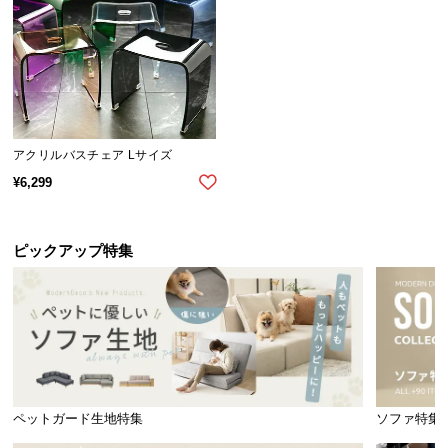
イ
ン
テ
リ
ア
コ
アクリルバスチェア Lサイズ
ー
¥
6,299
デ
ィ
ネ
ピックアップ特集
ー
ト
か
ら
探
す
ペットガード生地特集
ソファ特集