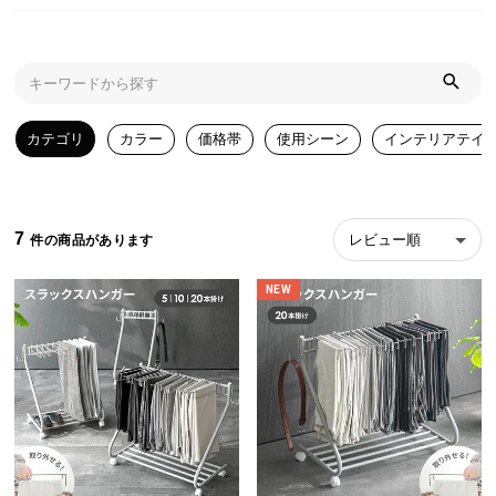
近
チ
ェ
ッ
ク
し
カテゴリ
カラー
価格帯
使用シーン
インテリアテイ
た
ア
イ
テ
7
レビュー順
ム
NEW
特
集
一
覧
人