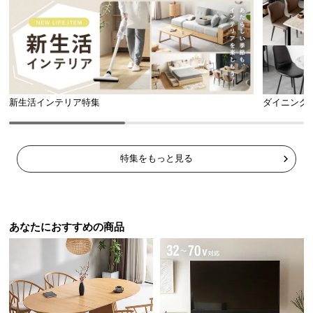
シ
ョ
ッ
ピ
ン
グ
ガ
新生活インテリア特集
ダイニング
イ
ド
特集をもっと見る
お
支
払
い
に
あなたにおすすめの商品
つ
い
て
配