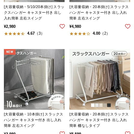
気
[大容量収納・5/10/20本掛け] スラッ
[大容量収納・20本掛け] スラックス
クスハンガー キャスター付き 出し
ハンガー キャスター付き 出し入れ
ア
入れ簡単 左右スイング
簡単 左右スイング
イ
¥
2,980
¥
4,980
テ
4.67
（3）
4.00
（2）
ム
ラ
ン
NEW
キ
ン
グ
商
品
カ
テ
[大容量収納・10本掛け] スラックス
[大容量収納・20本掛け] スラックス
ゴ
ハンガー キャスター付き 出し入れ
ハンガー キャスター付き 出し入れ
リ
簡単 左右スイング
簡単 棚なしタイプ
か