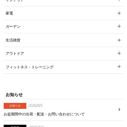
経
路
家電
に
つ
ガーデン
い
て
生活雑貨
返
アウトドア
品・
キ
フィットネス・トレーニング
ャ
ン
セ
ル
お知らせ
に
つ
2026/8/5
お知らせ
い
お盆期間中の出荷・配送・お問い合わせについて
て