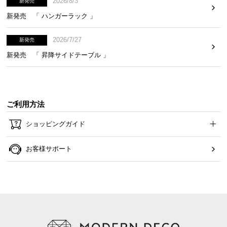
2026/8/3
新発売
保
証
新発売 「 ハンガーラック 」
に
つ
2026/7/27
新発売
い
新発売 「 昇降サイドテーブル 」
て
会
員
ご利用方法
規
約
ショッピングガイド
に
つ
お客様サポート
い
て
お
客
様