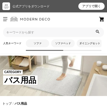
アプリで開く
公式アプリをダウンロード
ログイン
新規会員登録
お
人気キーワード
ソファ
ソファベッド
ダイニングセット
気
に
入
り
ア
CATEGORY
イ
バス用品
テ
ム
最
トップ
バス用品