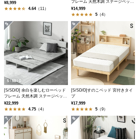
フレーム 天然木調 ステージベッド
¥8,999
つ
ロボット掃除機対応
4.64
（11）
¥14,999
い
5
（4）
て
開
美しい木目調のデザイン
梱
設
置
ベッドフレームには優しい風合いの木目を施し、現
代の生活にも取り入れやすいデザインに仕上げまし
サ
た。
ー
ビ
ス
[S/SD/D] 余白を楽しむローベッド
[S/SD/D]すのこベッド 宮付きタイ
に
フレーム 天然木調 ステージベッド
プ
つ
2口コンセントタイプ
¥22,999
¥17,999
い
4.75
（4）
5
（9）
て
搬
入