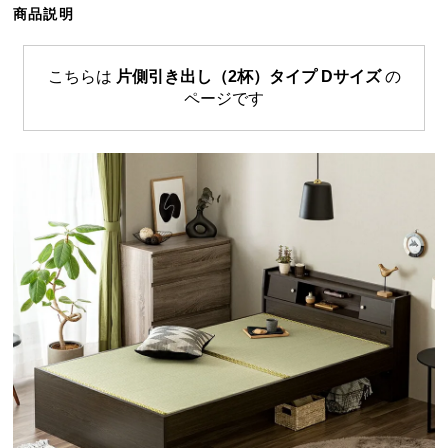
商品説明
ら
探
す
こちらは
片側引き出し（2杯）タイプ Dサイズ
の
ページです
イ
ン
テ
リ
ア
テ
イ
ス
ト
か
ら
探
す