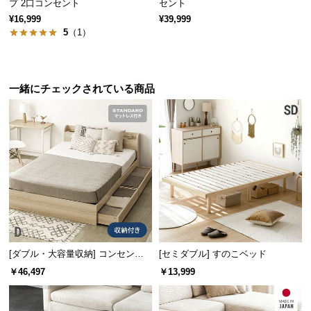
プ 2口コンセント
セント
保
証
¥16,999
¥39,999
5
（1）
に
つ
い
て
一緒にチェックされている商品
畳は取り外しができて衛生的
会
員
畳は軽量なので簡単に取り外しが可能。陰干しなど
のお手入れができて衛生的にお使いいただけます。
規
約
に
つ
い
て
[ダブル・大容量収納] コンセント
[セミダブル] すのこベッド
機能付きベッド マットレス付き
￥46,497
￥13,999
お
客
様