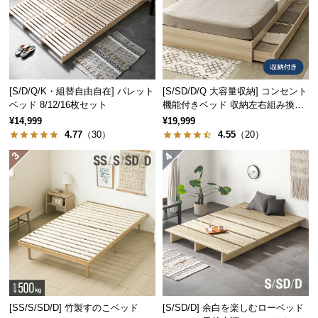
製造国
日本
中
型
商
品
の
天然のい草が香る畳ベッド
配
[S/D/Q/K・組替自由自在] パレット
[S/SD/D/Q 大容量収納] コンセント
送
ベッド 8/12/16枚セット
機能付きベッド 収納左右組み換え
可能
に
¥14,999
¥19,999
い草の自然な色彩や心地よい香りに癒される畳ベッ
4.77
（30）
4.55
（20）
つ
ド。お部屋にさりげなく和を取り入れることができ
い
ます。
て
小
型
商
品
の
配
送
[SS/S/SD/D] 竹製すのこベッド
[S/SD/D] 余白を楽しむローベッド
に