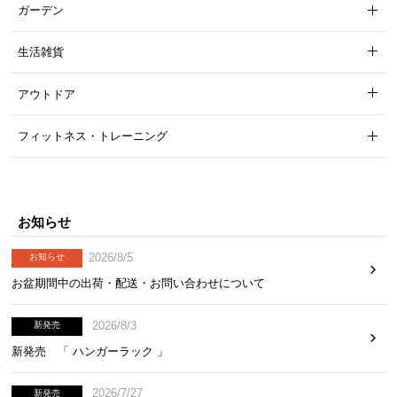
コンセント
1口（計1200W）
ガーデン
生活雑貨
すっきり見せるスライド扉収納
アウトドア
宮棚には収納扉を取り付けました。スライド扉で場
所をとらず、ベッド回りの小物類もすっきり片付き
フィットネス・トレーニング
ます。
お知らせ
2026/8/5
お知らせ
お盆期間中の出荷・配送・お問い合わせについて
2026/8/3
新発売
新発売 「 ハンガーラック 」
2026/7/27
新発売