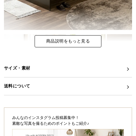
イ
ン
テ
リ
ア
商品説明をもっと見る
コ
ー
デ
ィ
サイズ・素材
ネ
ー
送料について
ト
か
ら
探
す
みんなのインスタグラム投稿募集中！
素敵な写真を撮るためのポイントもご紹介♪