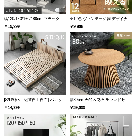
幅120/140/160/180cm ブラックフ
全12色 ヴィンテージ調 デザイナー
レーム ダイニング 大理石調 4人掛
ズシェルチェア
￥19,999
￥9,998
け
機能的なヘッドボード
文庫本や時計などが置けるワイドな宮棚。コンセン
トや照明も付いて機能性抜群です。
[S/D/Q/K・組替自由自在] パレット
幅80cm 天然木突板 ラウンドセン
ベッド 8/12/16枚セット
ターテーブル 美しい格子デザイン
￥14,999
￥39,999