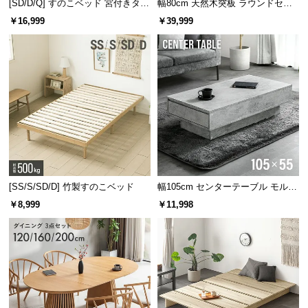
[SD/D/Q] すのこベッド 宮付きタイ
幅80cm 天然木突板 ラウンドセン
情
プ 2口コンセント
ターテーブル 美しい格子デザイン
報
￥16,999
￥39,999
©
M
O
D
E
※シートの色は写真と異なる場合があります。
R
N
D
E
大容量のベッド下収納
C
[SS/S/SD/D] 竹製すのこベッド
幅105cm センターテーブル モルタ
ル調 大容量収納付き スライド引き
O
￥8,999
￥11,998
出し2杯
C
ベッド下は便利な2杯の引き出し収納付き。ワンルー
ムなど収納の少ないお部屋にもおすすめです。
o.,
L
t
d.
A