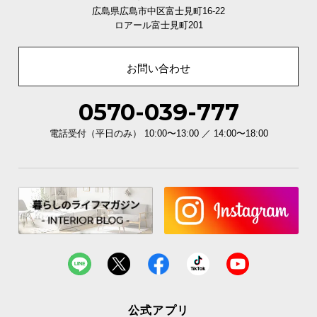
上段
中段
下段
広島県広島市中区富士見町16-22
ロアール富士見町201
畳面の高さ
約38㎝
約35㎝
約32㎝
※写真は上段の高さに調節しています。
お問い合わせ
0570-039-777
カラーバリエーション
電話受付（平日のみ） 10:00〜13:00 ／ 14:00〜18:00
ナチュラル
NATURAL
公式アプリ