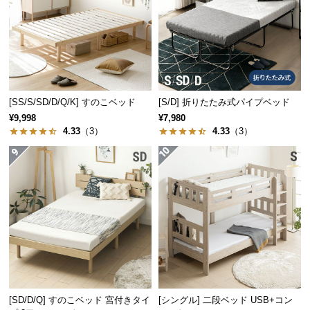
経
路
に
つ
い
断熱・防音性に優れた中材
て
[SS/S/SD/D/Q/K] すのこベッド
[S/D] 折りたたみ式パイプベッド
¥9,998
¥7,980
返
ベッドの中材には、断熱と防音性に優れた素材を使
4.33
（3）
4.33
（3）
品・
用。夏は涼しく冬は温かいベッドに適した仕様で
キ
す。
ャ
ン
セ
ル
に
つ
い
て
[SD/D/Q] すのこベッド 宮付きタイ
[シングル] 二段ベッド USB+コン