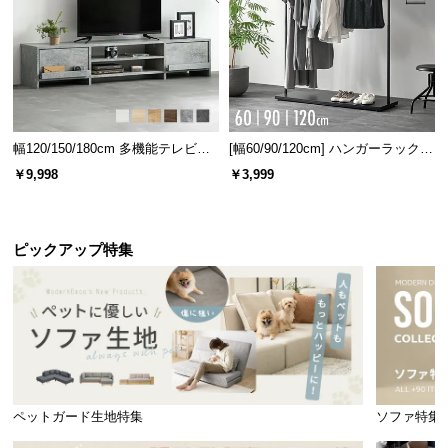
横幅
奥行き
約96㎝
約12㎝
幅120/150/180cm 多機能テレビボ
[幅60/90/120cm] ハンガーラック
ード 木目/石目調 オープン収納・
スチール 4段階高さ調節 サイドフ
￥9,998
￥3,999
やさしく照らす間接照明
引き出し収納付き
ック オープンラック シンプル
ヘッドボードの中央には照明付き。就寝前の読書時
などリラックスタイムをやさしく照らします。
ピックアップ特集
ペットガード生地特集
ソファ特集