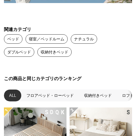
送
日本製の確かな品質
料
に
つ
関連カテゴリ
日本国内生産だからこそ実現できたクオリティ。安
い
心・安全な製品をお届けできるよう、徹底した品質
ベッド
寝室／ベッドルーム
ナチュラル
て
管理のもと、熟練の職人たちが心を込めて製造して
います。
ダブルベッド
収納付きベッド
大
型
商
品
この商品と同じカテゴリのランキング
の
配
ALL
フロアベッド・ローベッド
収納付きベッド
ロフト
送
に
つ
い
て