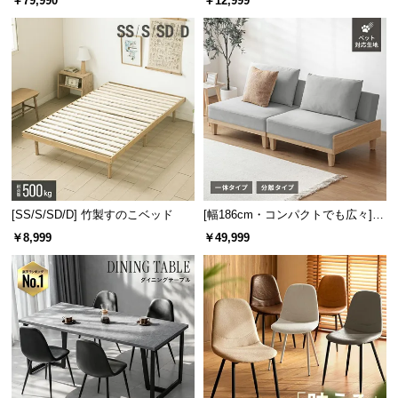
￥79,990
￥12,999
板 美しい格子デザイン
機能
両側4杯タイプ
開閉しやすいキャスター付き
キャスター付きでたっぷり収納しても開け閉め
楽々。お部屋に合わせて、左右どちらにも組み替え
可能です。
[SS/S/SD/D] 竹製すのこベッド
[幅186cm・コンパクトでも広々] 3
人掛けソファベッド リクライニン
￥8,999
￥49,999
グ 天然木フレーム 北欧