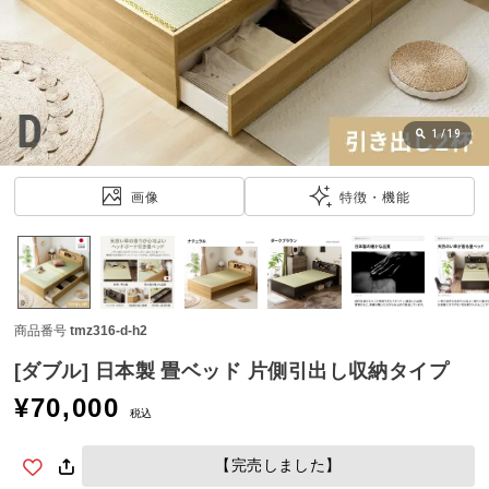
近
チ
ェ
ッ
ク
し
1
/
19
た
ア
画像
特徴・機能
イ
テ
ム
商品番号
tmz316-d-h2
特
集
[ダブル] 日本製 畳ベッド 片側引出し収納タイプ
一
¥
70,000
覧
税込
【完売しました】
人