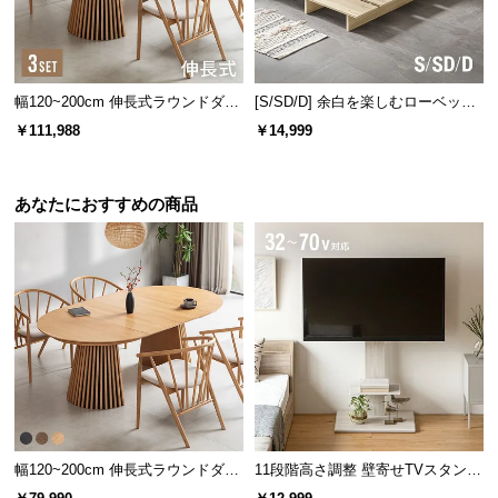
l
l
幅120~200cm 伸長式ラウンドダイ
[S/SD/D] 余白を楽しむローベッド
ニング3点セット
フレーム 天然木調 ステージベッド
￥111,988
￥14,999
ロボット掃除機対応
あなたにおすすめの商品
横幅
奥行き
高さ
内寸
約94㎝
約35㎝
約10㎝
両側引き出し付きは別ページです
現在ご覧のページは片側引き出し（2杯）タイプ
です。
両側（4杯）引き出し収納付きをご希望の方は、
以下よりお買い求めください。
幅120~200cm 伸長式ラウンドダイ
11段階高さ調整 壁寄せTVスタンド
ニングテーブル 6人掛け 天然木突
キャスター付き 上下左右角度調節