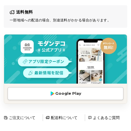
気
送料無料
ア
イ
一部地域への配送の場合、別途送料がかかる場合があります。
テ
ム
ラ
ン
キ
ン
グ
商
Google Play
品
カ
テ
ゴ
ご注文について
配送料について
よくあるご質問
リ
か