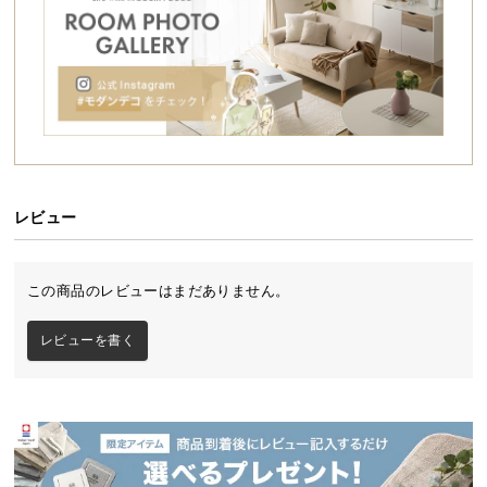
シ
ョ
ッ
ピ
ン
グ
ガ
イ
ド
レビュー
お
支
この商品のレビューはまだありません。
払
本い草の香りが爽やかな宮棚付き畳ベッド
い
レビューを書く
に
天然い草の香りが心地よく広がる畳ベッド。ヘッド
つ
ボードには便利な照明やコンセントを備え、畳面は3
段階の高さ調節が行えます。安心の日本製で長くご
い
愛用いただける一台です。
て
配