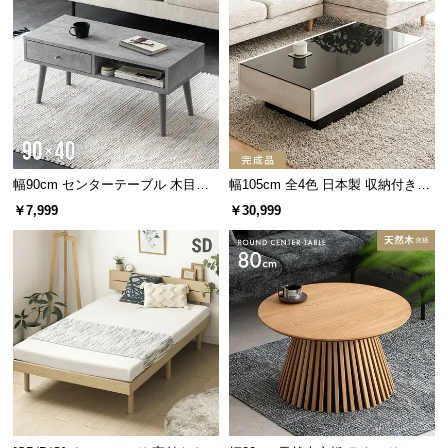
サ
ポ
横幅
奥行き
高さ
ー
ト
1枚あたり
約96㎝
約97㎝
約4㎝
お
知
幅90cm センターテーブル 木目調/
幅105cm 全4色 日本製 収納付きセ
モルタル調
ンターテーブル
ら
￥7,999
￥30,999
冷気や湿気を防ぐシート
せ
床面には防湿強化シートを取り付けました。冷気や
ブ
湿気を防ぎ、快適な寝心地になるよう仕上げまし
た。
ロ
グ
企
業