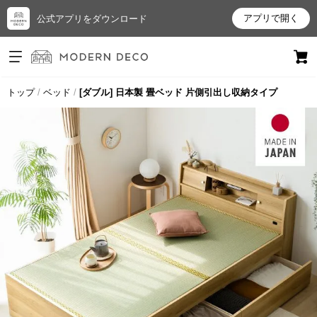
アプリで開く
公式アプリをダウンロード
ログイン
新規会員登録
トップ
ベッド
[ダブル] 日本製 畳ベッド 片側引出し収納タイプ
お
気
に
入
り
ア
イ
テ
ム
最