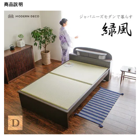
商品説明
ら
探
す
イ
ン
テ
リ
ア
テ
イ
ス
ト
か
ら
探
す