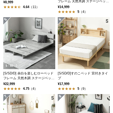
フレーム 天然木調 ステージベッド
¥8,999
つ
ロボット掃除機対応
4.64
（11）
¥14,999
い
5
（4）
て
開
梱
設
置
サ
ー
ビ
ス
[S/SD/D] 余白を楽しむローベッド
[S/SD/D]すのこベッド 宮付きタイ
に
フレーム 天然木調 ステージベッド
プ
つ
2口コンセントタイプ
¥22,999
¥17,999
い
4.75
（4）
5
（9）
て
搬
入