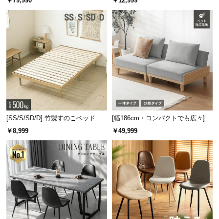
￥79,990
￥12,999
板 美しい格子デザイン
機能
[SS/S/SD/D] 竹製すのこベッド
[幅186cm・コンパクトでも広々] 3
人掛けソファベッド リクライニン
￥8,999
￥49,999
グ 天然木フレーム 北欧