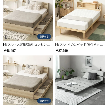
サ
ポ
ー
ト
お
知
[ダブル・大容量収納] コンセント
[ダブル] すのこベッド 宮付きタイ
機能付きベッド マットレス付き
プ
ら
￥46,497
￥27,999
せ
ブ
ロ
グ
企
業