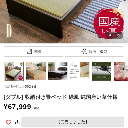
近
チ
ェ
ッ
ク
し
1
/
20
た
ア
画像
特徴・機能
イ
テ
ム
商品番号
ttm-002-j-d
特
集
[ダブル] 収納付き畳ベッド 緑風 純国産い草仕様
一
¥
67,999
覧
税込
【完売しました】
人