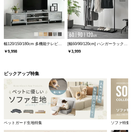
幅120/150/180cm 多機能テレビボ
[幅60/90/120cm] ハンガーラック
ード 木目/石目調 オープン収納・
スチール 4段階高さ調節 サイドフ
￥9,998
￥3,999
引き出し収納付き
ック オープンラック シンプル
ピックアップ特集
ペットガード生地特集
ソファ特集