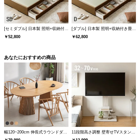
l
l
[セミダブル] 日本製 照明+収納付き
[ダブル] 日本製 照明+収納付き畳ベ
畳ベッド
ッド
￥52,800
￥62,800
あなたにおすすめの商品
幅120~200cm 伸長式ラウンドダイ
11段階高さ調整 壁寄せTVスタンド
ニングテーブル 6人掛け 天然木突
キャスター付き 上下左右角度調節