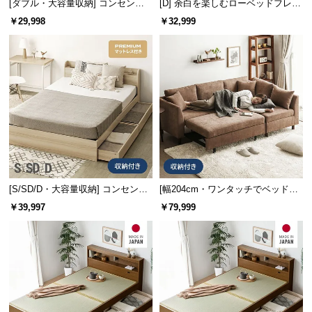
[ダブル・大容量収納] コンセント
[D] 余白を楽しむローベッドフレー
情
機能付きベッド 収納左右組み換え
ム 天然木調 ステージベッド 2口コ
報
￥29,998
￥32,999
可能
ンセント
©
M
O
D
E
R
N
D
E
C
[S/SD/D・大容量収納] コンセント
[幅204cm・ワンタッチでベッドに]
機能付きベッド プレミアムマット
大容量収納 3人掛けソファーベッド
O
￥39,997
￥79,999
レス付き
1P切り離し可能
C
o.,
L
t
d.
A