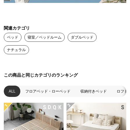
送
料
に
つ
関連カテゴリ
い
ベッド
寝室／ベッドルーム
ダブルベッド
て
ナチュラル
大
型
商
品
この商品と同じカテゴリのランキング
の
配
ALL
フロアベッド・ローベッド
収納付きベッド
ロフト
送
に
つ
い
て