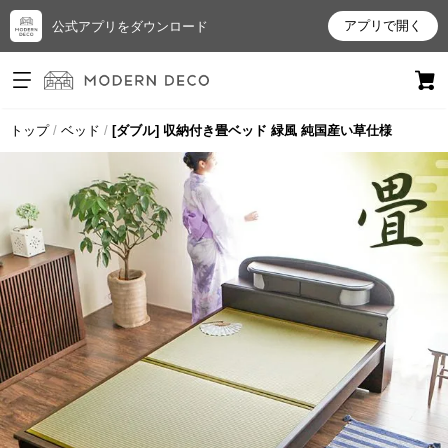
アプリで開く
公式アプリをダウンロード
ログイン
新規会員登録
トップ
ベッド
[ダブル] 収納付き畳ベッド 緑風 純国産い草仕様
お
気
に
入
り
ア
イ
テ
ム
最