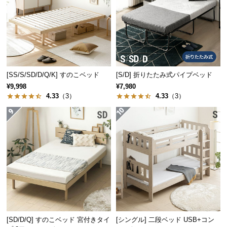
経
路
に
つ
い
て
[SS/S/SD/D/Q/K] すのこベッド
[S/D] 折りたたみ式パイプベッド
¥9,998
¥7,980
返
4.33
（3）
4.33
（3）
品・
キ
ャ
ン
セ
ル
に
つ
い
て
[SD/D/Q] すのこベッド 宮付きタイ
[シングル] 二段ベッド USB+コン