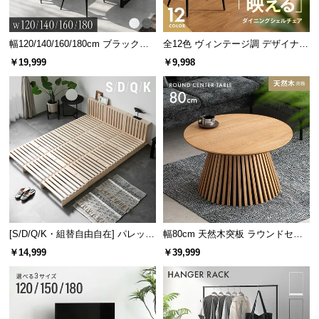
幅120/140/160/180cm ブラックフ
全12色 ヴィンテージ調 デザイナー
レーム ダイニング 大理石調 4人掛
ズシェルチェア
￥19,999
￥9,998
け
[S/D/Q/K・組替自由自在] パレット
幅80cm 天然木突板 ラウンドセン
ベッド 8/12/16枚セット
ターテーブル 美しい格子デザイン
￥14,999
￥39,999