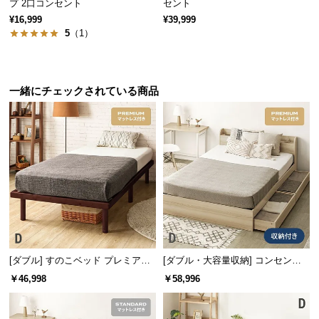
プ 2口コンセント
セント
保
証
¥16,999
¥39,999
5
（1）
に
つ
い
て
一緒にチェックされている商品
会
員
規
約
に
つ
い
て
[ダブル] すのこベッド プレミアム
[ダブル・大容量収納] コンセント
マットレス付き
機能付きベッド プレミアムマット
￥46,998
￥58,996
お
レス付き
客
様