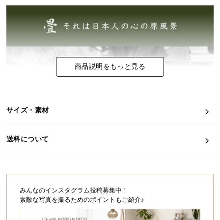
イ
ン
テ
リ
ア
商品説明をもっと見る
コ
ー
デ
ィ
サイズ・素材
ネ
ー
送料について
ト
か
ら
探
す
みんなのインスタグラム投稿募集中！
素敵な写真を撮るためのポイントもご紹介♪