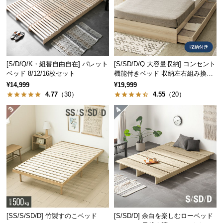
中
型
商
品
の
配
[S/D/Q/K・組替自由自在] パレット
[S/SD/D/Q 大容量収納] コンセント
送
ベッド 8/12/16枚セット
機能付きベッド 収納左右組み換え
可能
に
¥14,999
¥19,999
4.77
（30）
4.55
（20）
つ
い
て
小
型
商
品
の
配
送
[SS/S/SD/D] 竹製すのこベッド
[S/SD/D] 余白を楽しむローベッド
に