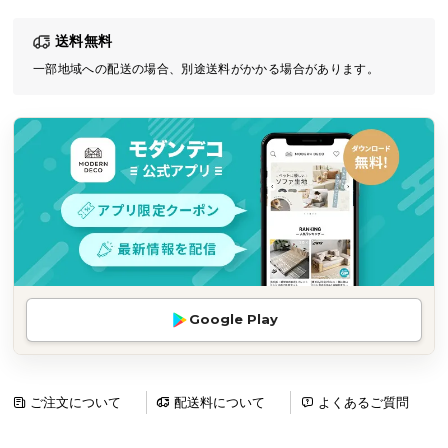
気
送料無料
ア
イ
一部地域への配送の場合、別途送料がかかる場合があります。
テ
ム
ラ
ン
キ
ン
グ
商
Google Play
品
カ
テ
ゴ
ご注文について
配送料について
よくあるご質問
リ
か