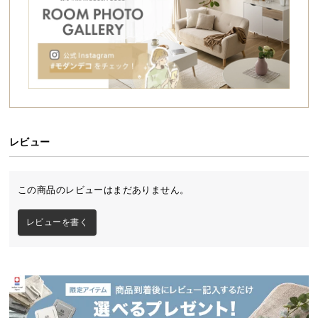
シ
ョ
ッ
ピ
ン
グ
ガ
イ
ド
レビュー
お
支
この商品のレビューはまだありません。
払
い
レビューを書く
に
つ
い
て
配