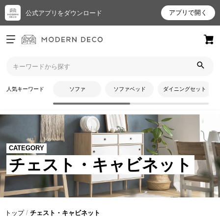
アプリで開く
公式アプリをダウンロード
ログイン
新規会員登録
お
人気キーワード
ソファ
ソファベッド
ダイニングセット
気
に
入
り
ア
CATEGORY
イ
チェスト・キャビネット
テ
ム
最
トップ
チェスト・キャビネット