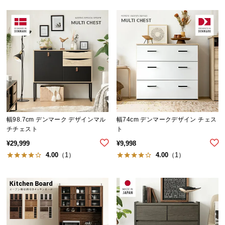
経
路
に
つ
い
て
返
品・
キ
幅98.7cm デンマーク デザインマル
幅74cm デンマークデザイン チェス
ャ
チチェスト
ト
ン
¥
29,999
¥
9,998
セ
4.00
（1）
4.00
（1）
ル
に
つ
い
て