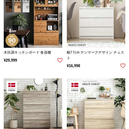
情
報
©
M
O
D
E
R
木目調キッチンボード 食器棚
幅77cm デンマークデザイン チェス
N
ト
¥
29,999
D
¥
16,998
E
C
O
C
o.,
L
t
d.
A