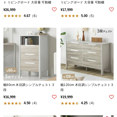
ト リビングボード 大容量 可動棚
リビングボード 大容量 可動棚
気
¥
26,999
¥
17,999
ア
4.67
（6）
5.00
（5）
イ
テ
ム
ラ
ン
キ
ン
グ
商
品
幅60cm 木目調シンプルチェスト 3
幅120cm 木目調シンプルチェスト 3
段
段
カ
テ
¥
16,999
¥
19,999
ゴ
4.50
（4）
4.25
（4）
リ
か