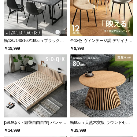
幅120/140/160/180cm ブラックフ
全12色 ヴィンテージ調 デザイナー
レーム ダイニング 大理石調 4人掛
ズシェルチェア
￥19,999
￥9,998
け
[S/D/Q/K・組替自由自在] パレット
幅80cm 天然木突板 ラウンドセン
ベッド 8/12/16枚セット
ターテーブル 美しい格子デザイン
￥14,999
￥39,999