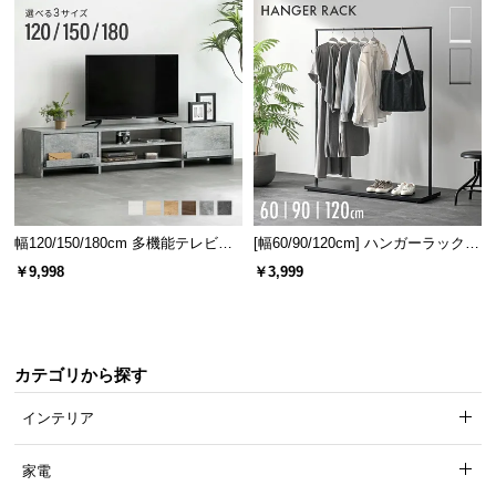
幅120/150/180cm 多機能テレビボ
[幅60/90/120cm] ハンガーラック
ード 木目/石目調 オープン収納・
スチール 4段階高さ調節 サイドフ
￥9,998
￥3,999
引き出し収納付き
ック オープンラック シンプル
カテゴリから探す
インテリア
家電