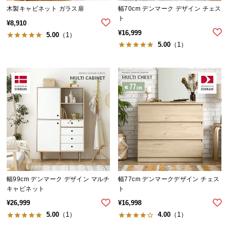
木製キャビネット ガラス扉
幅70cm デンマーク デザイン チェス
つ
ト
い
¥
8,910
¥
16,999
て
5.00
（1）
5.00
（1）
開
梱
設
置
サ
ー
ビ
ス
に
つ
い
幅99cm デンマーク デザイン マルチ
幅77cm デンマークデザイン チェス
て
キャビネット
ト
¥
26,999
¥
16,998
搬
5.00
（1）
4.00
（1）
入