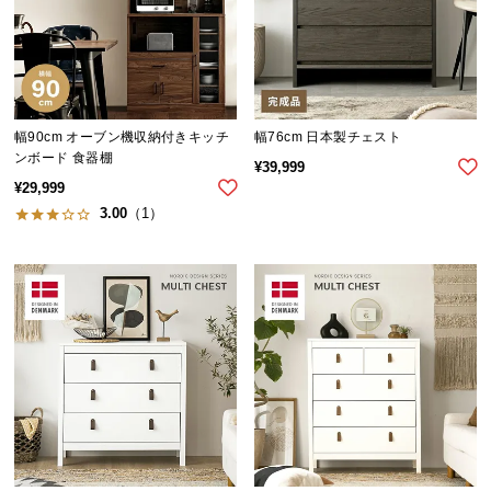
保
証
に
つ
い
て
幅90cm オーブン機収納付きキッチ
幅76cm 日本製チェスト
ンボード 食器棚
¥
39,999
会
¥
29,999
員
3.00
（1）
規
約
に
つ
い
て
お
客
様