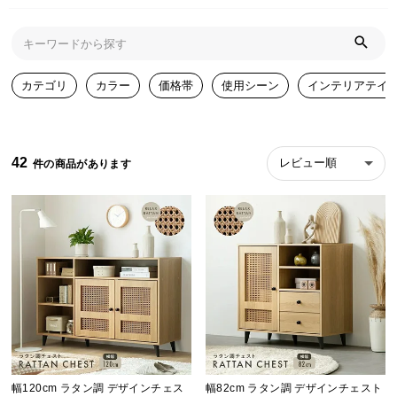
近
チ
ェ
ッ
ク
カテゴリ
カラー
価格帯
使用シーン
インテリアテイ
し
た
ア
42
レビュー順
イ
テ
ム
特
集
一
覧
幅120cm ラタン調 デザインチェス
幅82cm ラタン調 デザインチェスト
人