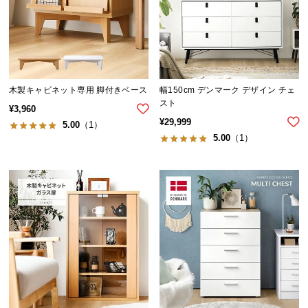
中
型
商
品
の
配
木製キャビネット専用 脚付きベース
幅150cm デンマーク デザイン チェ
送
スト
¥
3,960
に
¥
29,999
5.00
（1）
つ
5.00
（1）
い
て
小
型
商
品
の
配
送
に