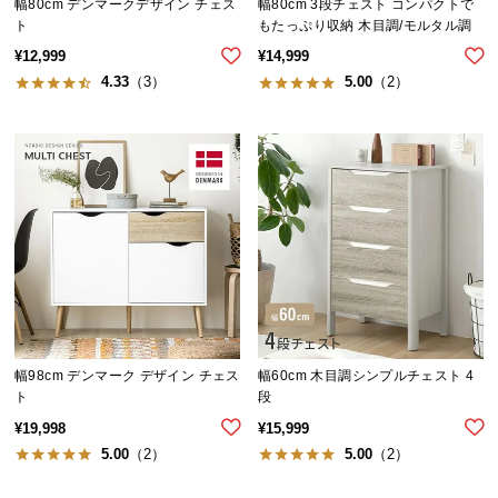
シ
幅80cm デンマークデザイン チェス
幅80cm 3段チェスト コンパクトで
ト
もたっぷり収納 木目調/モルタル調
ョ
ッ
¥
12,999
¥
14,999
ピ
4.33
（3）
5.00
（2）
ン
グ
ガ
イ
ド
お
支
払
い
に
幅98cm デンマーク デザイン チェス
幅60cm 木目調シンプルチェスト 4
つ
ト
段
い
¥
19,998
¥
15,999
て
5.00
（2）
5.00
（2）
配