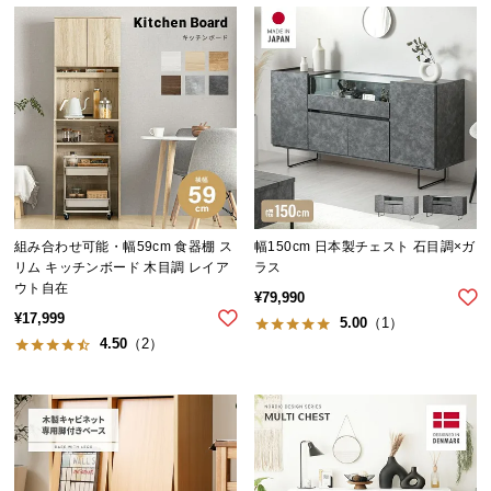
送
料
に
つ
い
て
大
型
商
組み合わせ可能・幅59cm 食器棚 ス
幅150cm 日本製チェスト 石目調×ガ
リム キッチンボード 木目調 レイア
ラス
品
ウト自在
の
¥
79,990
¥
17,999
配
5.00
（1）
4.50
（2）
送
に
つ
い
て