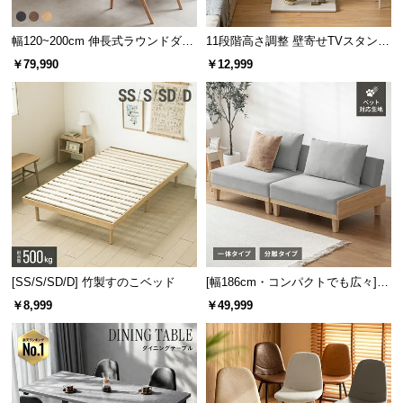
幅120~200cm 伸長式ラウンドダイ
11段階高さ調整 壁寄せTVスタンド
ニングテーブル 6人掛け 天然木突
キャスター付き 上下左右角度調節
￥79,990
￥12,999
板 美しい格子デザイン
機能
[SS/S/SD/D] 竹製すのこベッド
[幅186cm・コンパクトでも広々] 3
人掛けソファベッド リクライニン
￥8,999
￥49,999
グ 天然木フレーム 北欧