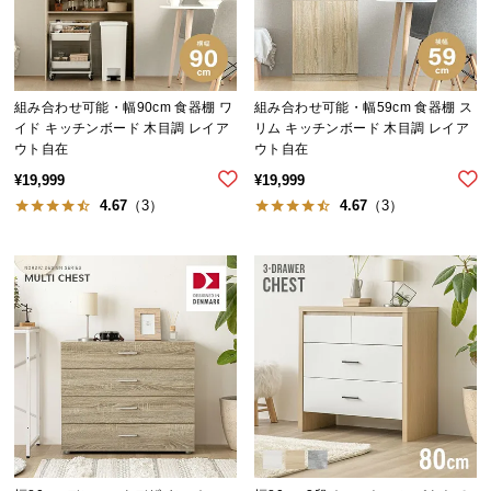
イ
ン
テ
組み合わせ可能・幅90cm 食器棚 ワ
組み合わせ可能・幅59cm 食器棚 ス
リ
イド キッチンボード 木目調 レイア
リム キッチンボード 木目調 レイア
ア
ウト自在
ウト自在
コ
¥
19,999
¥
19,999
ー
4.67
（3）
4.67
（3）
デ
ィ
ネ
ー
ト
か
ら
探
す