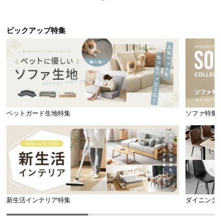
送
料
ピックアップ特集
に
つ
い
て
大
型
商
ペットガード生地特集
ソファ特集
品
の
配
送
に
つ
い
新生活インテリア特集
ダイニング
て