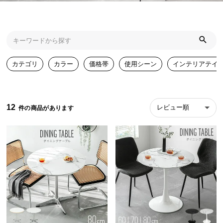
近
チ
ェ
ッ
ク
し
カテゴリ
カラー
価格帯
使用シーン
インテリアテイ
た
ア
イ
テ
12
レビュー順
ム
特
集
一
覧
人