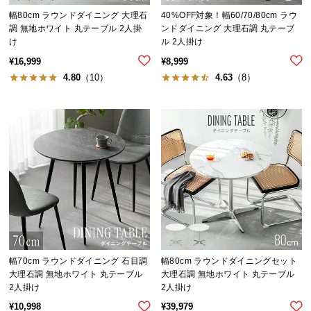
気
幅80cm ラウンドダイニング 大理石
40%OFF対象！幅60/70/80cm ラウ
調 無地ホワイト 丸テーブル 2人掛
ンドダイニング 大理石調 丸テーブ
ア
け
ル 2人掛け
イ
¥
16,999
¥
8,999
テ
4.80
（10）
4.63
（8）
ム
ラ
ン
キ
ン
グ
商
品
カ
テ
幅70cm ラウンドダイニング 石目調
幅80cm ラウンドダイニングセット
ゴ
大理石調 無地ホワイト 丸テーブル
大理石調 無地ホワイト 丸テーブル
2人掛け
2人掛け
リ
か
¥
10,998
¥
39,979