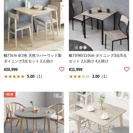
イ
ン
テ
リ
ア
コ
ー
幅75cm 全2色 天然ラバーウッド製
幅70/90/110cm ダイニング3点/5点
デ
ダイニング3点セット 2人掛け
セット 2人掛け 4人掛け
ィ
¥
20,999
¥
11,999
ネ
5.00
（1）
3.00
（1）
ー
ト
か
NEW
ら
探
す