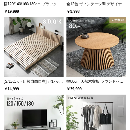
経
幅120/140/160/180cm ブラックフ
全12色 ヴィンテージ調 デザイナー
レーム ダイニング 大理石調 4人掛
ズシェルチェア
路
￥19,999
￥9,998
け
に
つ
い
て
返
品・
キ
ャ
ン
[S/D/Q/K・組替自由自在] パレット
幅80cm 天然木突板 ラウンドセン
セ
ベッド 8/12/16枚セット
ターテーブル 美しい格子デザイン
￥14,999
￥39,999
ル
に
つ
い
て