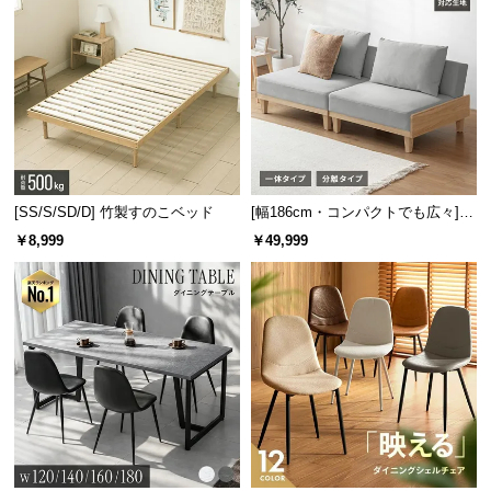
つ
い
て
開
梱
設
置
[SS/S/SD/D] 竹製すのこベッド
[幅186cm・コンパクトでも広々] 3
サ
人掛けソファベッド リクライニン
￥8,999
￥49,999
ー
グ 天然木フレーム 北欧
ビ
ス
に
つ
い
て
搬
入