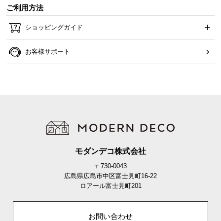
情
ご利用方法
報
ショッピングガイド
©
M
お客様サポート
O
D
E
R
N
D
E
C
O
モダンデコ株式会社
C
〒730-0043
o.,
広島県広島市中区富士見町16-22
L
ロアール富士見町201
t
d.
A
お問い合わせ