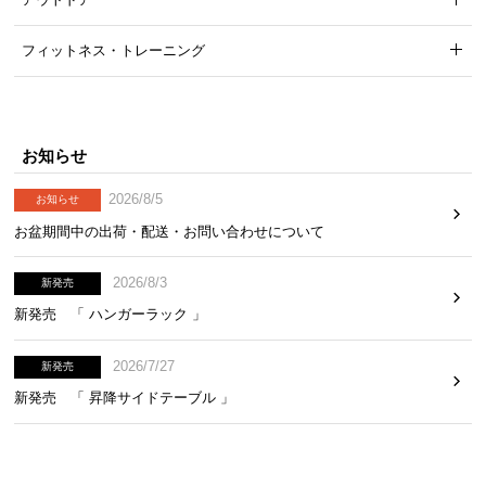
サ
ポ
フィットネス・トレーニング
ー
ト
お知らせ
お
2026/8/5
知
お知らせ
ら
お盆期間中の出荷・配送・お問い合わせについて
せ
2026/8/3
新発売
新発売 「 ハンガーラック 」
ブ
ロ
2026/7/27
新発売
グ
新発売 「 昇降サイドテーブル 」
企
業