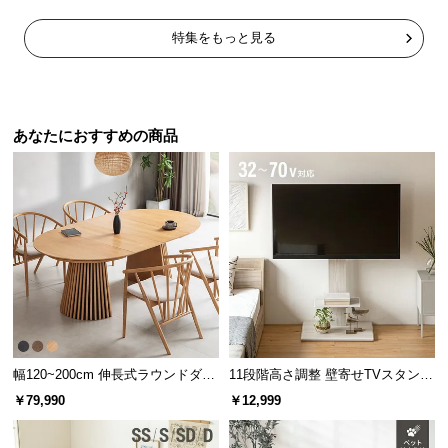
中
型
特集をもっと見る
商
品
の
配
あなたにおすすめの商品
送
に
つ
い
て
小
型
商
品
幅120~200cm 伸長式ラウンドダイ
11段階高さ調整 壁寄せTVスタンド
の
ニングテーブル 6人掛け 天然木突
キャスター付き 上下左右角度調節
配
￥79,990
￥12,999
板 美しい格子デザイン
機能
送
に