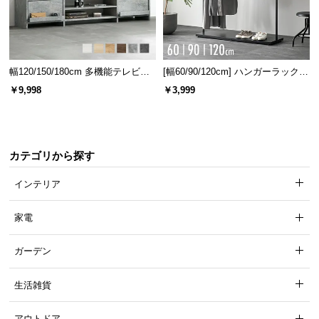
保
証
に
つ
い
幅120/150/180cm 多機能テレビボ
[幅60/90/120cm] ハンガーラック
ード 木目/石目調 オープン収納・
スチール 4段階高さ調節 サイドフ
て
￥9,998
￥3,999
引き出し収納付き
ック オープンラック シンプル
会
員
規
カテゴリから探す
約
インテリア
に
つ
い
家電
て
ガーデン
お
生活雑貨
客
様
アウトドア