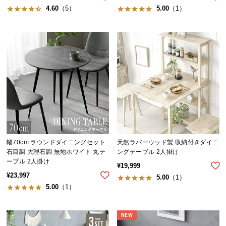
ら
4.60
（5）
5.00
（1）
探
す
イ
ン
テ
リ
ア
テ
イ
幅70cm ラウンドダイニングセット
天然ラバーウッド製 収納付きダイニ
ス
石目調 大理石調 無地ホワイト 丸テ
ングテーブル 2人掛け
ト
ーブル 2人掛け
¥
19,999
か
¥
23,997
5.00
（1）
ら
5.00
（1）
探
す
NEW