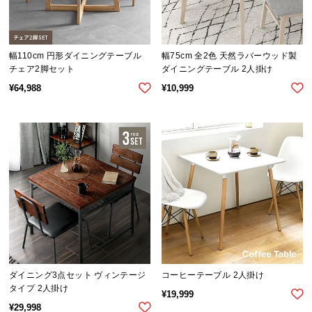
シ
ョ
ッ
ピ
幅110cm 円形ダイニングテーブル
幅75cm 全2色 天然ラバーウッド製
ン
チェア2脚セット
ダイニングテーブル 2人掛け
グ
¥
64,988
¥
10,999
ガ
イ
ド
お
支
払
い
に
つ
い
て
ダイニング3点セット ヴィンテージ
コーヒーテーブル 2人掛け
タイプ 2人掛け
¥
19,999
配
¥
29,998