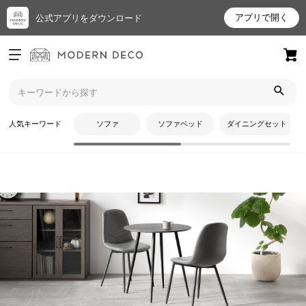
アプリで開く
公式アプリをダウンロード
ログイン
新規会員登録
トップ
ダイニングテーブル
2人掛けダイニング
お
人気キーワード
ソファ
ソファベッド
ダイニングセット
気
に
入
り
ア
イ
テ
CATEGORY
ム
2人掛けダイニング
最