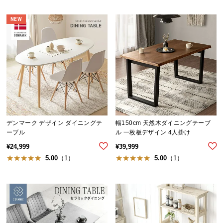
中
型
NEW
商
品
の
配
送
に
つ
い
て
デンマーク デザイン ダイニングテ
幅150cm 天然木ダイニングテーブ
ーブル
ル 一枚板デザイン 4人掛け
小
¥
24,999
¥
39,999
型
5.00
（1）
5.00
（1）
商
品
の
配
送
に