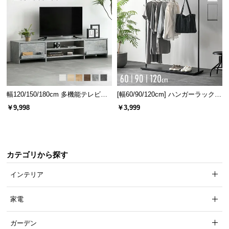
幅120/150/180cm 多機能テレビボ
[幅60/90/120cm] ハンガーラック
ード 木目/石目調 オープン収納・
スチール 4段階高さ調節 サイドフ
￥9,998
￥3,999
引き出し収納付き
ック オープンラック シンプル
カテゴリから探す
インテリア
家電
ガーデン