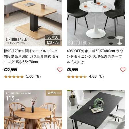
イ
ン
テ
リ
ア
コ
ー
幅90/120cm 昇降テーブル デスク
40%OFF対象！幅60/70/80cm ラウ
デ
無段階高さ調節 ガス圧昇降式 ダイ
ンドダイニング 大理石調 丸テーブ
ニング 高さ55~70cm
ル 2人掛け
ィ
ネ
¥
22,999
¥
8,999
ー
5.00
（9）
4.63
（8）
ト
か
ら
探
す