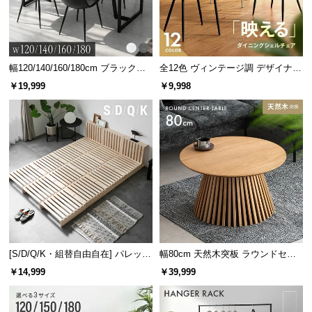
幅120/140/160/180cm ブラックフ
全12色 ヴィンテージ調 デザイナー
レーム ダイニング 大理石調 4人掛
ズシェルチェア
￥19,999
￥9,998
け
[S/D/Q/K・組替自由自在] パレット
幅80cm 天然木突板 ラウンドセン
ベッド 8/12/16枚セット
ターテーブル 美しい格子デザイン
￥14,999
￥39,999