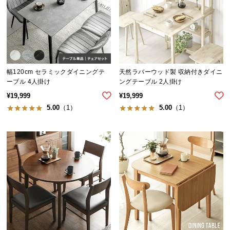
つ
い
て
開
梱
幅120cm セラミックダイニングテ
天然ラバーウッド製 収納付きダイニ
ーブル 4人掛け
ングテーブル 2人掛け
設
置
¥
19,999
¥
19,999
サ
5.00
（1）
5.00
（1）
ー
ビ
ス
に
つ
い
て
搬
入