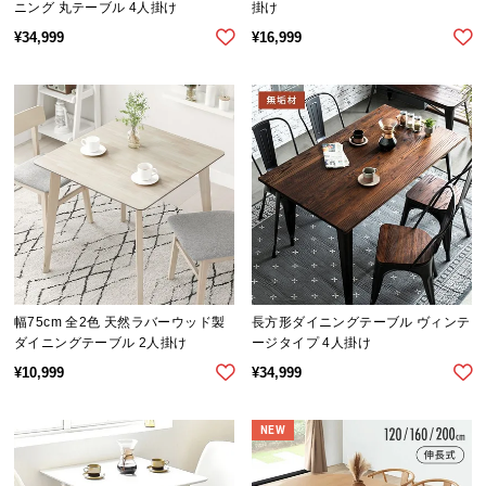
ニング 丸テーブル 4人掛け
掛け
情
報
¥
34,999
¥
16,999
©
M
O
D
E
R
N
D
E
C
O
幅75cm 全2色 天然ラバーウッド製
長方形ダイニングテーブル ヴィンテ
C
ダイニングテーブル 2人掛け
ージタイプ 4人掛け
o.,
¥
10,999
¥
34,999
L
t
NEW
d.
A