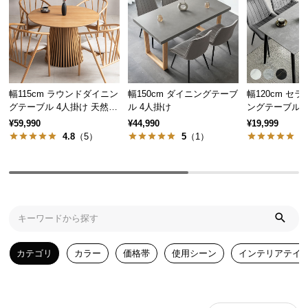
気
ア
イ
テ
ム
幅115cm ラウンドダイニン
幅150cm ダイニングテーブ
幅120cm セ
ラ
グテーブル 4人掛け 天然木
ル 4人掛け
ングテーブル 
ン
突板 美しい格子デザイン
¥59,990
¥44,990
¥19,999
キ
4.8
（5）
5
（1）
5
ン
グ
商
品
カ
カテゴリ
カラー
価格帯
使用シーン
インテリアテイ
テ
ゴ
リ
か