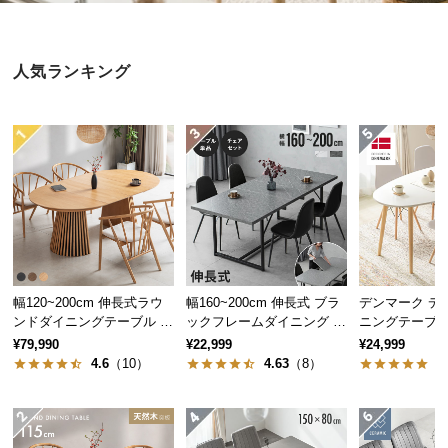
近
チ
ェ
人気ランキング
ッ
ク
し
た
ア
イ
テ
ム
幅120~200cm 伸長式ラウ
幅160~200cm 伸長式 ブラ
デンマーク デ
特
ンドダイニングテーブル 6
ックフレームダイニング 大
ニングテーブ
集
人掛け 天然木突板 美しい
理石調 4人掛け
¥79,990
¥22,999
¥24,999
一
格子デザイン
4.6
（10）
4.63
（8）
5
覧
人