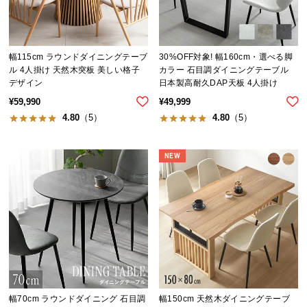
シ
ョ
ッ
ピ
幅115cm ラウンドダイニングテーブ
30%OFF対象! 幅160cm・選べる脚
ン
ル 4人掛け 天然木突板 美しい格子
カラー 石目調ダイニングテーブル
グ
デザイン
日本製高耐久DAP天板 4人掛け
ガ
¥
59,990
¥
49,999
イ
4.80
（5）
4.80
（5）
ド
NEW
お
支
払
い
に
つ
い
て
幅70cm ラウンドダイニング 石目調
幅150cm 天然木ダイニングテーブ
配