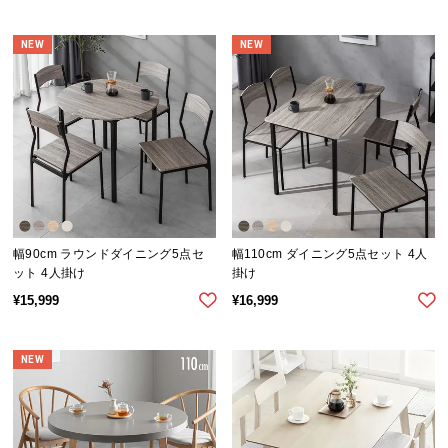
保
証
NEW
NEW
に
つ
い
て
会
員
規
約
幅90cm ラウンドダイニング5点セ
幅110cm ダイニング5点セット 4人
に
ット 4人掛け
掛け
つ
¥
15,999
¥
16,999
い
て
NEW
お
客
様