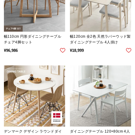
サ
ポ
ー
ト
幅110cm 円形ダイニングテーブル
幅120cm 全2色 天然ラバーウッド製
チェア4脚セット
ダイニングテーブル 4人掛け
お
¥
96,986
¥
18,999
知
ら
せ
ブ
ロ
グ
企
デンマーク デザイン ラウンドダイ
ダイニングテーブル 120×80cm 4人
業