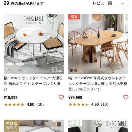
29
レビュー順
ら
探
NEW
す
イ
ン
テ
リ
ア
テ
幅80cm ラウンドダイニング 大理石
幅120~200cm 伸長式ラウンドダイ
イ
調 無地ホワイト 丸テーブル 2人掛
ニングテーブル 6人掛け 天然木突板
ス
け
美しい格子デザイン
ト
¥
16,999
¥
79,990
か
4.80
（10）
4.60
（10）
ら
探
す