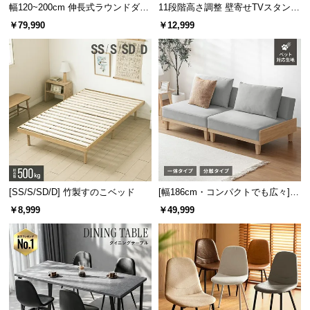
幅120~200cm 伸長式ラウンドダイ
11段階高さ調整 壁寄せTVスタンド
ニングテーブル 6人掛け 天然木突
キャスター付き 上下左右角度調節
￥79,990
￥12,999
板 美しい格子デザイン
機能
[SS/S/SD/D] 竹製すのこベッド
[幅186cm・コンパクトでも広々] 3
人掛けソファベッド リクライニン
￥8,999
￥49,999
グ 天然木フレーム 北欧