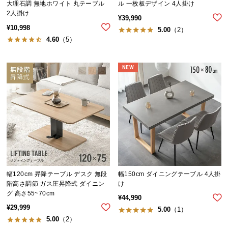
大理石調 無地ホワイト 丸テーブル
ル 一枚板デザイン 4人掛け
送
2人掛け
¥
39,990
料
¥
10,998
5.00
（2）
に
4.60
（5）
つ
い
て
NEW
大
型
商
品
の
配
送
に
幅120cm 昇降テーブル デスク 無段
幅150cm ダイニングテーブル 4人掛
階高さ調節 ガス圧昇降式 ダイニン
け
つ
グ 高さ55~70cm
い
¥
44,990
¥
29,999
て
5.00
（1）
5.00
（2）