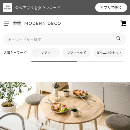
アプリで開く
公式アプリをダウンロード
ログイン
新規会員登録
トップ
ダイニングテーブル
ダイニングテーブル
お
人気キーワード
ソファ
ソファベッド
ダイニングセット
気
に
入
り
ア
イ
テ
CATEGORY
ム
ダイニングテーブル
最