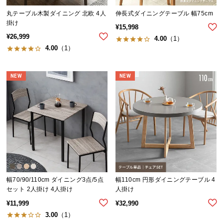
経
丸テーブル木製ダイニング 北欧 4人
伸長式ダイニングテーブル 幅75cm
路
掛け
¥
15,998
に
¥
26,999
4.00
（1）
つ
4.00
（1）
い
て
NEW
NEW
返
品・
キ
ャ
ン
セ
ル
に
つ
幅70/90/110cm ダイニング3点/5点
幅110cm 円形ダイニングテーブル 4
セット 2人掛け 4人掛け
人掛け
い
て
¥
11,999
¥
32,990
3.00
（1）