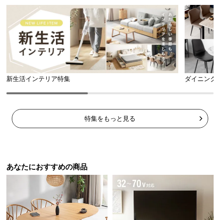
中
型
商
品
の
配
送
新生活インテリア特集
ダイニング
に
つ
い
て
特集をもっと見る
小
型
商
あなたにおすすめの商品
品
の
配
送
に