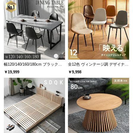
経
路
に
つ
い
て
返
品・
幅120/140/160/180cm ブラックフ
全12色 ヴィンテージ調 デザイナー
キ
レーム ダイニング 大理石調 4人掛
ズシェルチェア
￥19,999
￥9,998
ャ
け
ン
セ
ル
に
つ
い
て