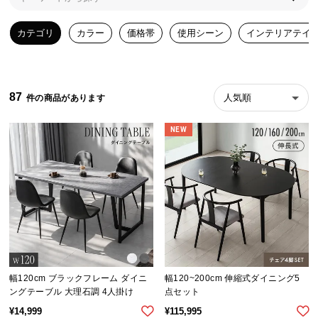
ら
探
カテゴリ
カラー
価格帯
使用シーン
インテリアテイ
す
イ
87
人気順
ン
テ
NEW
リ
ア
テ
イ
ス
ト
か
ら
探
幅120cm ブラックフレーム ダイニ
幅120~200cm 伸縮式ダイニング5
す
ングテーブル 大理石調 4人掛け
点セット
¥
14,999
¥
115,995