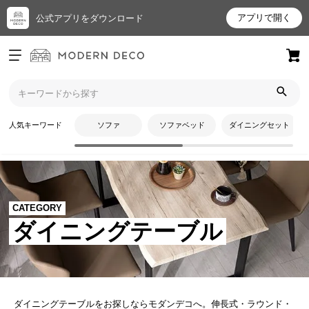
アプリで開く
公式アプリをダウンロード
ログイン
新規会員登録
お
人気キーワード
ソファ
ソファベッド
ダイニングセット
気
に
入
り
ア
CATEGORY
イ
ダイニングテーブル
テ
ム
最
ダイニングテーブルをお探しならモダンデコへ。伸長式・ラウンド・