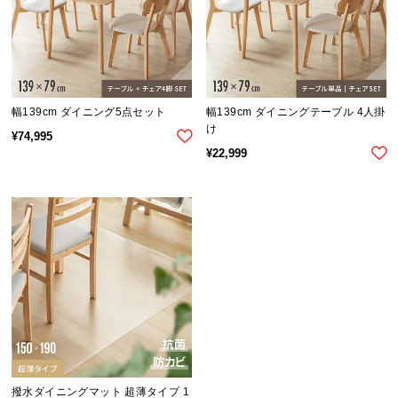
シ
ョ
ッ
ピ
ン
グ
幅139cm ダイニング5点セット
幅139cm ダイニングテーブル 4人掛
ガ
け
¥
74,995
イ
¥
22,999
ド
お
支
払
い
に
つ
い
て
配
撥水ダイニングマット 超薄タイプ 1