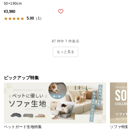
50×190cm
送
料
¥
3,980
に
5.00
（1）
つ
い
て
87
件中
7
件表示
もっと見る
大
型
商
品
ピックアップ特集
の
配
送
に
つ
い
て
ペットガード生地特集
ソファ特集