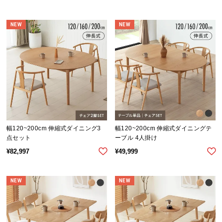
イ
NEW
NEW
ン
テ
リ
ア
コ
ー
デ
ィ
ネ
幅120~200cm 伸縮式ダイニング3
幅120~200cm 伸縮式ダイニングテ
ー
点セット
ーブル 4人掛け
ト
¥
82,997
¥
49,999
か
ら
探
NEW
NEW
す