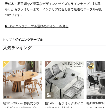
近
天然木・石目調など豊富なデザインとサイズをラインナップ。1人暮
チ
らしからファミリーまで、インテリアに合わせて最適なテーブルが見
ェ
つかります。
ッ
ク
▶ ダイニングテーブル選びのポイントを見る
し
た
トップ
ダイニングテーブル
ア
イ
人気ランキング
テ
ム
特
集
一
覧
幅120~200cm 伸長式ラウ
幅120cm セラミックダイニ
幅120/140/16
人
ンドダイニングテーブル 6
ングセット 4人掛け
ックフレーム 