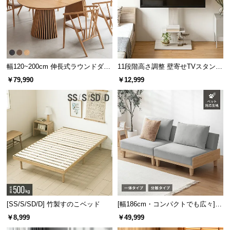
つ
い
て
開
幅120~200cm 伸長式ラウンドダイ
11段階高さ調整 壁寄せTVスタンド
梱
ニングテーブル 6人掛け 天然木突
キャスター付き 上下左右角度調節
￥79,990
￥12,999
設
板 美しい格子デザイン
機能
置
サ
ー
ビ
ス
に
つ
い
て
[SS/S/SD/D] 竹製すのこベッド
[幅186cm・コンパクトでも広々] 3
搬
人掛けソファベッド リクライニン
￥8,999
￥49,999
グ 天然木フレーム 北欧
入