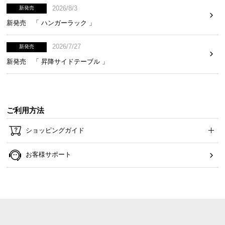
情
2026/8/3
新発売
報
新発売 「 ハンガーラック 」
©
M
2026/7/27
新発売
O
新発売 「 昇降サイドテーブル 」
D
E
R
N
ご利用方法
D
E
ショッピングガイド
C
O
お客様サポート
C
o.,
L
t
d.
A