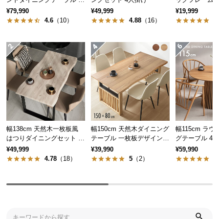
人掛け 天然木突板 美しい
大理石調 4人
気
¥79,990
¥49,999
¥19,999
格子デザイン
4.6
（10）
4.88
（16）
5
ア
イ
テ
ム
ラ
ン
キ
ン
グ
幅138cm 天然木一枚板風
幅150cm 天然木ダイニング
幅115cm ラ
はつりダイニングセット リ
テーブル 一枚板デザイン 4
グテーブル 4
商
アル木目調 4人掛け チェア
人掛け
突板 美しい格
¥49,999
¥39,990
¥59,990
4脚セット
品
4.78
（18）
5
（2）
4
カ
テ
ゴ
リ
か