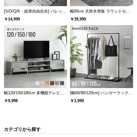
保
証
[S/D/Q/K・組替自由自在] パレット
幅80cm 天然木突板 ラウンドセン
に
ベッド 8/12/16枚セット
ターテーブル 美しい格子デザイン
￥14,999
￥39,999
つ
い
て
会
員
規
約
に
つ
幅120/150/180cm 多機能テレビボ
[幅60/90/120cm] ハンガーラック
い
ード 木目/石目調 オープン収納・
スチール 4段階高さ調節 サイドフ
て
￥9,998
￥3,999
引き出し収納付き
ック オープンラック シンプル
お
カテゴリから探す
客
様