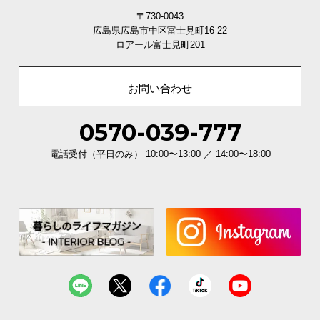
経
〒730-0043
路
広島県広島市中区富士見町16-22
に
ロアール富士見町201
つ
い
お問い合わせ
て
0570-039-777
返
品・
電話受付（平日のみ） 10:00〜13:00 ／ 14:00〜18:00
キ
ャ
ン
セ
ル
に
つ
い
て