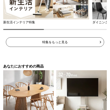
ら
探
す
新生活インテリア特集
ダイニング
イ
ン
特集をもっと見る
テ
リ
ア
テ
あなたにおすすめの商品
イ
ス
ト
か
ら
探
す