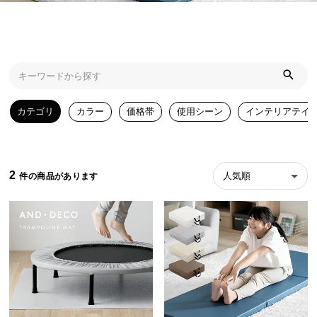
近
チ
ェ
ッ
ク
し
た
カテゴリ
カラー
価格帯
使用シーン
インテリアテイ
ア
イ
テ
ム
2
人気順
特
集
一
覧
人