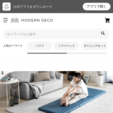
アプリで開く
公式アプリをダウンロード
ログイン
新規会員登録
トップ
フィットネス・トレーニング
ストレッチマット
お
人気キーワード
ソファ
ソファベッド
ダイニングセット
気
に
入
り
ア
イ
テ
CATEGORY
ム
ストレッチマット
最