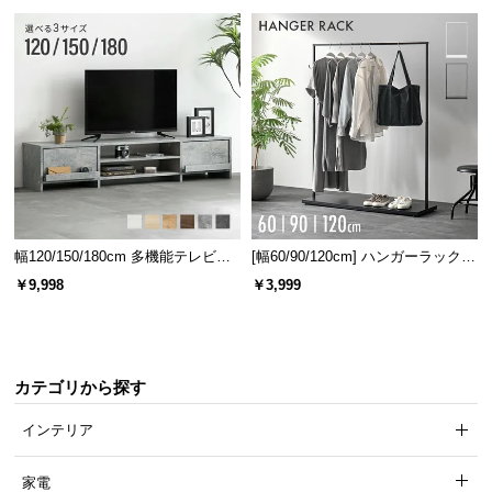
送
料
に
つ
い
て
大
型
商
幅120/150/180cm 多機能テレビボ
[幅60/90/120cm] ハンガーラック
品
ード 木目/石目調 オープン収納・
スチール 4段階高さ調節 サイドフ
￥9,998
￥3,999
の
引き出し収納付き
ック オープンラック シンプル
配
送
に
カテゴリから探す
つ
い
インテリア
て
家電