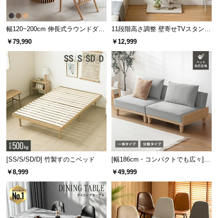
イ
ン
幅120~200cm 伸長式ラウンドダイ
11段階高さ調整 壁寄せTVスタンド
テ
ニングテーブル 6人掛け 天然木突
キャスター付き 上下左右角度調節
￥79,990
￥12,999
板 美しい格子デザイン
機能
リ
ア
コ
ー
デ
ィ
ネ
ー
ト
か
[SS/S/SD/D] 竹製すのこベッド
[幅186cm・コンパクトでも広々] 3
ら
人掛けソファベッド リクライニン
￥8,999
￥49,999
探
グ 天然木フレーム 北欧
す