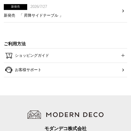
つ
2026/7/27
新発売
い
新発売 「 昇降サイドテーブル 」
て
開
梱
ご利用方法
設
置
ショッピングガイド
サ
ー
お客様サポート
ビ
ス
に
つ
い
て
搬
入
モダンデコ株式会社