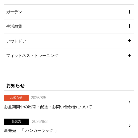
中
型
ガーデン
商
品
生活雑貨
の
配
アウトドア
送
に
フィットネス・トレーニング
つ
い
て
お知らせ
小
型
2026/8/5
お知らせ
商
お盆期間中の出荷・配送・お問い合わせについて
品
の
2026/8/3
新発売
配
送
新発売 「 ハンガーラック 」
に