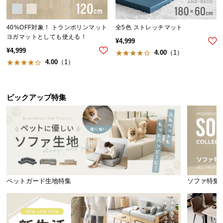
気
ア
40%OFF対象！ トランポリンマット
全5色 ストレッチマット
イ
ヨガマットとしても使える！
¥
4,999
テ
¥
4,999
4.00
（1）
ム
4.00
（1）
ラ
ン
キ
ピックアップ特集
ン
グ
商
品
カ
ペットガード生地特集
ソファ特集
テ
ゴ
リ
か