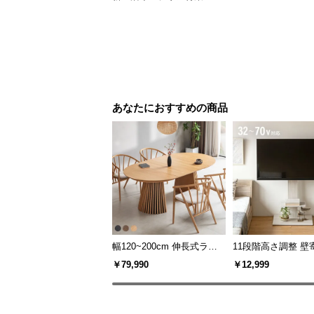
あなたにおすすめの商品
幅120~200cm 伸長式ラウ
11段階高さ調整 壁
ンドダイニングテーブル 6
スタンド キャスタ
￥79,990
￥12,999
人掛け 天然木突板 美しい
上下左右角度調節
格子デザイン