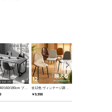
40/160/180cm ブラ
全12色 ヴィンテージ調 デ
[S/D/Q/K・組替自由自在]
レーム ダイニング
ザイナーズシェルチェア
パレットベッド 8/12/16
9
￥9,998
￥14,999
 4人掛け
セット