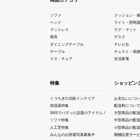
ソファ
クッション・
ベッド
ライト・照明
マットレス
ラグ・マット
寝具
デスク
ダイニングテーブル
テレビ台
テーブル
チェスト・収
イス・チェア
生活家電
特集
ショッピン
くつろぎの北欧インテリア
お支払いにつ
加湿器特集
配送料につい
SNSでバズった話題のアイテム！
大型商品の配
ソファ特集
中型商品の配
人工芝特集
小型商品の配
みんなのお部屋写真募集中
開梱設置サー