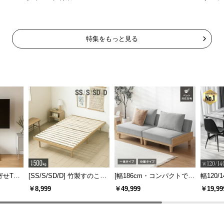
特集をもっと見る
寄せTV
[SS/S/SD/D] 竹製すのこベ
[幅186cm・コンパクトでも
幅120/1
ー付き
ッド
広々] 3人掛けソファベッド
ックフ
￥8,999
￥49,999
￥19,99
機能
リクライニング 天然木フレ
大理石調
ーム 北欧