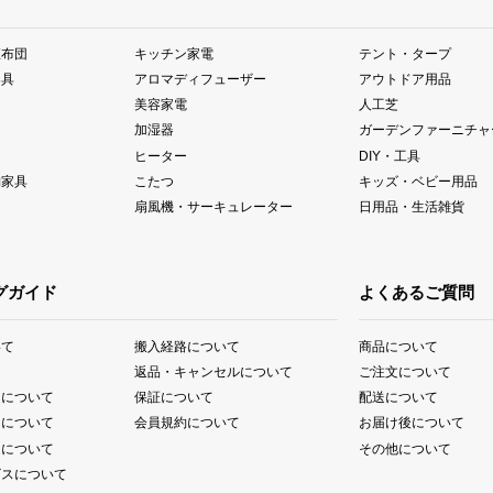
座布団
キッチン家電
テント・タープ
器具
アロマディフューザー
アウトドア用品
美容家電
人工芝
加湿器
ガーデンファーニチャ
ヒーター
DIY・工具
納家具
こたつ
キッズ・ベビー用品
扇風機・サーキュレーター
日用品・生活雑貨
グガイド
よくあるご質問
いて
搬入経路について
商品について
て
返品・キャンセルについて
ご注文について
送について
保証について
配送について
送について
会員規約について
お届け後について
送について
その他について
ビスについて