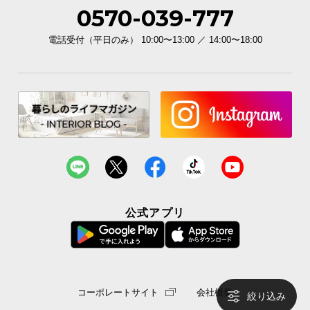
情
0570-039-777
報
電話受付（平日のみ） 10:00〜13:00 ／ 14:00〜18:00
©
M
O
D
E
R
N
D
E
C
O
公式アプリ
C
o.,
L
t
d.
コーポレートサイト
会社概要
絞り込み
A