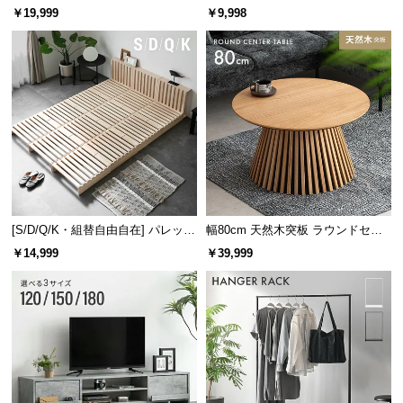
レーム ダイニング 大理石調 4人掛
ズシェルチェア
￥19,999
￥9,998
つ
け
い
て
開
梱
設
置
サ
ー
ビ
[S/D/Q/K・組替自由自在] パレット
幅80cm 天然木突板 ラウンドセン
ベッド 8/12/16枚セット
ターテーブル 美しい格子デザイン
ス
￥14,999
￥39,999
に
つ
い
て
搬
入