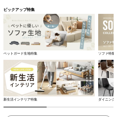
シ
ョ
ピックアップ特集
ッ
ピ
ン
グ
ガ
イ
ド
ペットガード生地特集
ソファ特集
お
支
払
い
に
つ
い
新生活インテリア特集
ダイニング
て
配