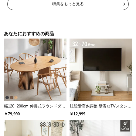
特集をもっと見る
送
料
に
つ
い
あなたにおすすめの商品
て
大
型
商
品
の
配
送
に
幅120~200cm 伸長式ラウンドダイ
11段階高さ調整 壁寄せTVスタンド
つ
ニングテーブル 6人掛け 天然木突
キャスター付き 上下左右角度調節
￥79,990
￥12,999
い
板 美しい格子デザイン
機能
て