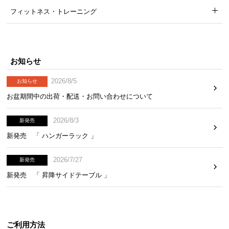
保
フィットネス・トレーニング
証
に
つ
い
お知らせ
て
2026/8/5
お知らせ
会
お盆期間中の出荷・配送・お問い合わせについて
員
規
2026/8/3
約
新発売
に
新発売 「 ハンガーラック 」
つ
い
2026/7/27
新発売
て
新発売 「 昇降サイドテーブル 」
お
客
ご利用方法
様