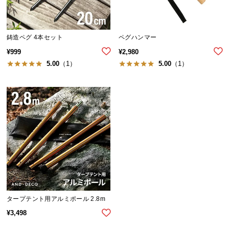
イ
ン
鋳造ペグ 4本セット
ペグハンマー
テ
リ
¥
999
¥
2,980
ア
5.00
（1）
5.00
（1）
コ
ー
デ
ィ
ネ
ー
ト
か
ら
探
す
タープテント用アルミポール 2.8m
¥
3,498