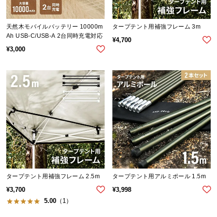
気
ア
天然木モバイルバッテリー 10000m
タープテント用補強フレーム 3m
イ
Ah USB-C/USB-A 2台同時充電対応
¥
4,700
テ
¥
3,000
ム
ラ
ン
キ
ン
グ
商
品
カ
タープテント用補強フレーム 2.5m
タープテント用アルミポール 1.5m
テ
¥
3,700
¥
3,998
ゴ
5.00
（1）
リ
か