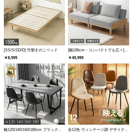
中
型
商
品
の
配
送
に
[SS/S/SD/D] 竹製すのこベッド
[幅186cm・コンパクトでも広々] 3
人掛けソファベッド リクライニン
つ
￥8,999
￥49,999
グ 天然木フレーム 北欧
い
て
小
型
商
品
の
配
送
幅120/140/160/180cm ブラックフ
全12色 ヴィンテージ調 デザイナー
に