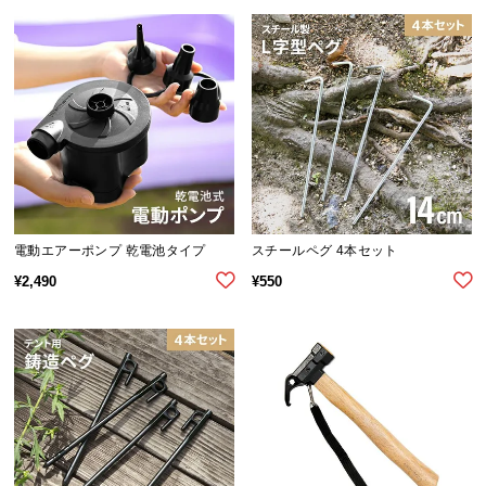
ら
探
す
イ
ン
テ
リ
ア
電動エアーポンプ 乾電池タイプ
スチールペグ 4本セット
テ
¥
2,490
¥
550
イ
ス
ト
か
ら
探
す