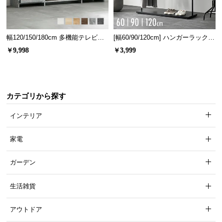
経
路
に
幅120/150/180cm 多機能テレビボ
[幅60/90/120cm] ハンガーラック
つ
ード 木目/石目調 オープン収納・
スチール 4段階高さ調節 サイドフ
￥9,998
￥3,999
い
引き出し収納付き
ック オープンラック シンプル
て
返
カテゴリから探す
品・
キ
インテリア
ャ
ン
家電
セ
ル
ガーデン
に
つ
生活雑貨
い
て
アウトドア