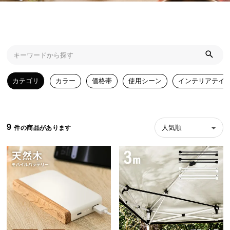
近
チ
ェ
ッ
ク
し
た
カテゴリ
カラー
価格帯
使用シーン
インテリアテイ
ア
イ
テ
ム
9
人気順
特
集
一
覧
人