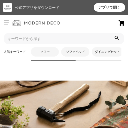
アプリで開く
公式アプリをダウンロード
ログイン
新規会員登録
トップ
アウトドア用品
ツール・アクセサリー
お
人気キーワード
ソファ
ソファベッド
ダイニングセット
気
に
入
り
ア
イ
テ
CATEGORY
ム
ツール・アクセサリー
最