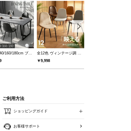
40/160/180cm ブラ
全12色 ヴィンテージ調 デ
[S/D/Q/K・組替自由自在]
レーム ダイニング
ザイナーズシェルチェア
パレットベッド 8/12/16
9
￥9,998
￥14,999
 4人掛け
セット
ご利用方法
ショッピングガイド
お客様サポート