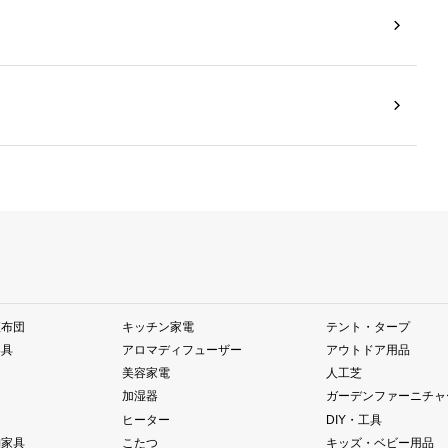
座布団
キッチン家電
テント・タープ
器具
アロマディフューザー
アウトドア用品
美容家電
人工芝
加湿器
ガーデンファーニチャ
ヒーター
DIY・工具
納家具
こたつ
キッズ・ベビー用品