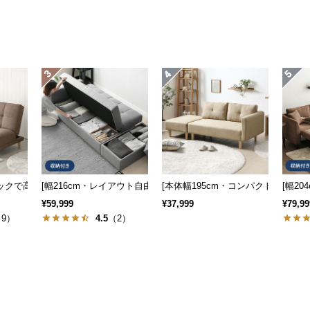
も] 収納付き3人掛け多機能ソファ
バックで高い安定感] 3人掛け4WAYソファーベッド 分離可能 セパレート
[幅216cm・レイアウト自由自在] 大容量収納付き 3人掛けソファ
[本体幅195cm・コンパクト+広々]
[幅2
¥59,999
¥37,999
¥79,99
9）
4.5
（2）