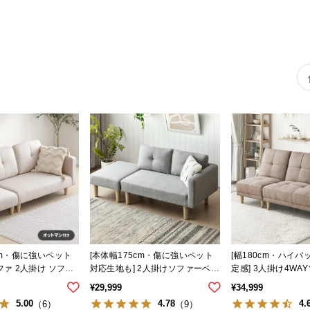
cm・傷に強いペット
[本体幅175cm・傷に強いペット
[幅180cm・ハイ
ファ 2人掛け ソファ
対応生地も] 2人掛けソファーベッ
定感] 3人掛け4WA
ド レイアウト自由 カウチ
ド 分離可能 セパレ
¥
29,999
¥
34,999
5.00
4.78
4.
（6）
（9）