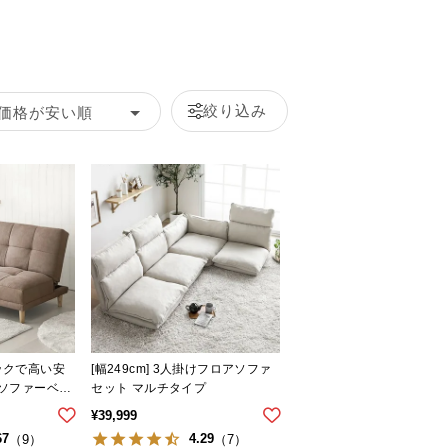
絞り込み
価格が安い順
バックで高い安
[幅249cm] 3人掛けフロアソファ
Yソファーベッ
セット マルチタイプ
ート
¥
39,999
67
4.29
（9）
（7）