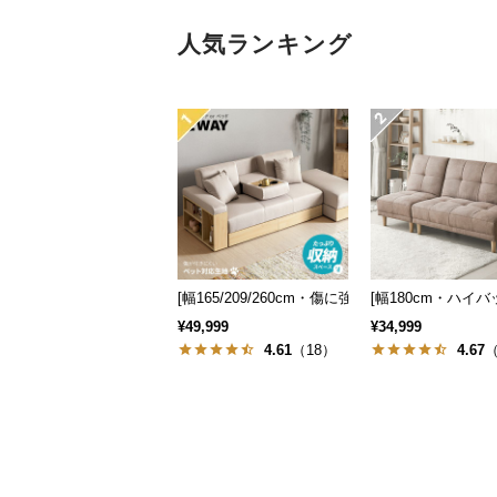
人気ランキング
[幅165/209/260cm・傷に強いペット対応生地
[幅180cm・ハイ
¥49,999
¥34,999
4.61
（18）
4.67
（