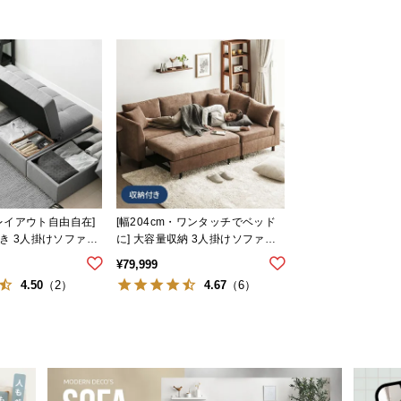
・レイアウト自由自在]
[幅204cm・ワンタッチでベッド
き 3人掛けソファー
に] 大容量収納 3人掛けソファー
なスツール
ベッド 1P切り離し可能
¥
79,999
4.50
4.67
（2）
（6）