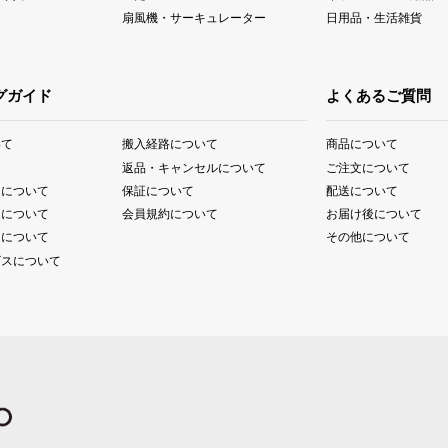
扇風機・サーキュレーター
日用品・生活雑貨
グガイド
よくあるご質問
いて
搬入経路について
商品について
て
返品・キャンセルについて
ご注文について
送について
保証について
配送について
送について
会員規約について
お届け後について
送について
その他について
ビスについて