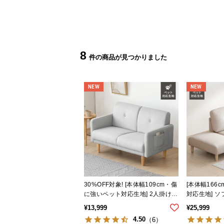
8
NEW
NEW
30%OFF対象! [本体幅109cm・傷
[本体幅166
に強いペット対応生地] 2人掛け
対応生地] ソ
コンパクトソファ ポケット付き
ーベッド
¥
13,999
¥
25,999
4.50
（6）