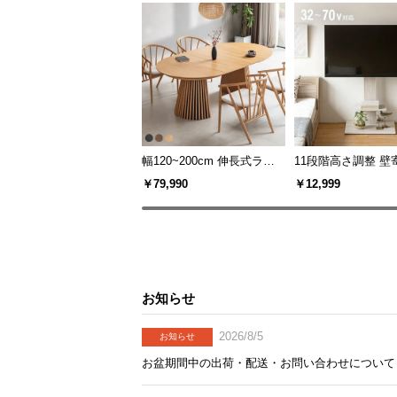
幅120~200cm 伸長式ラウ
11段階高さ調整 壁
ンドダイニングテーブル 6
スタンド キャスタ
￥79,990
￥12,999
人掛け 天然木突板 美しい
上下左右角度調節
格子デザイン
お知らせ
2026/8/5
お知らせ
お盆期間中の出荷・配送・お問い合わせについて