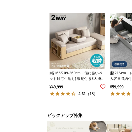
[幅165/209/260cm・傷に強いペ
[幅216cm
ット対応生地も] 収納付き3人掛け
大容量収納付
多機能ソファ
ベッド 便利
¥
49,999
¥
59,999
4.61
（18）
ピックアップ特集