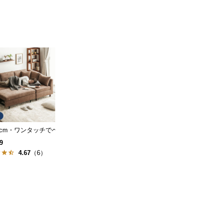
ーベッド 便利なスツール
 2人掛けソファーベッド レイアウト自由 カウチタイプ
04cm・ワンタッチでベッドに] 大容量収納 3人掛けソファーベッド 1P切り離
9
4.67
（6）