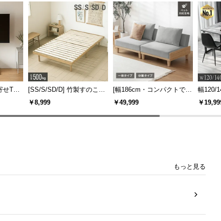
寄せTV
[SS/S/SD/D] 竹製すのこベ
[幅186cm・コンパクトでも
幅120/1
ー付き
ッド
広々] 3人掛けソファベッド
ックフ
￥8,999
￥49,999
￥19,99
機能
リクライニング 天然木フレ
大理石調
ーム 北欧
もっと見る