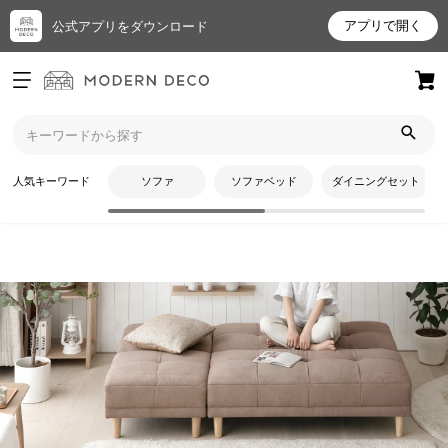
アプリで開く
公式アプリをダウンロード
ログイン
新規会員登録
トップ
ソファ
ソファーベッド
お
人気キーワード
ソファ
ソファベッド
ダイニングセット
気
に
入
り
ア
イ
テ
CATEGORY
ム
ソファーベッド
最