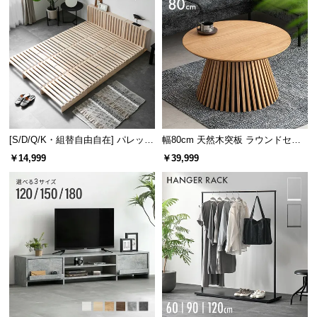
[S/D/Q/K・組替自由自在] パレット
幅80cm 天然木突板 ラウンドセン
ベッド 8/12/16枚セット
ターテーブル 美しい格子デザイン
￥14,999
￥39,999