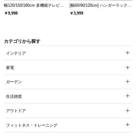
幅120/150/180cm 多機能テレビボ
[幅60/90/120cm] ハンガーラック
ード 木目/石目調 オープン収納・
スチール 4段階高さ調節 サイドフ
￥9,998
￥3,999
引き出し収納付き
ック オープンラック シンプル
カテゴリから探す
インテリア
家電
ガーデン
生活雑貨
アウトドア
フィットネス・トレーニング