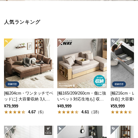
近
チ
ェ
人気ランキング
ッ
ク
し
た
ア
イ
テ
ム
[幅204cm・ワンタッチでベ
[幅165/209/260cm・傷に強
[幅216cm・
特
ッドに] 大容量収納 3人掛
いペット対応生地も] 収納
自在] 大容量収
集
けソファーベッド 1P切り
付き3人掛け多機能ソファ
掛けソファーベ
¥79,999
¥49,999
¥59,999
一
離し可能
スツール
4.67
（6）
4.61
（18）
4
覧
人