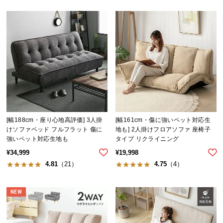
中
型
商
品
の
配
送
に
つ
い
て
[幅188cm・座り心地高評価] 3人掛
[幅161cm・傷に強いペット対応生
けソファベッド フルフラット 傷に
地も] 2人掛けフロアソファ 座椅子
強いペット対応生地も
タイプ リクライニング
小
¥
34,999
¥
19,998
型
4.81
（21）
4.75
（4）
商
品
の
NEW
配
送
に