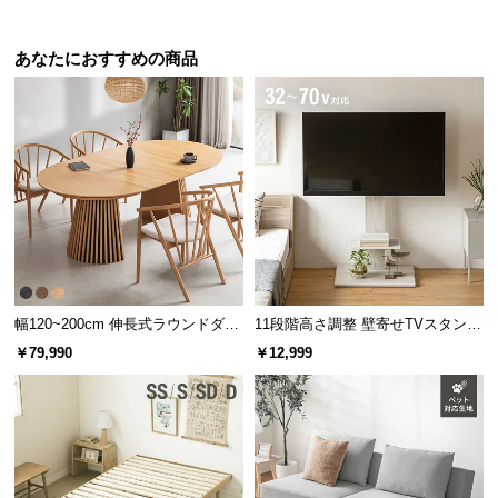
あなたにおすすめの商品
幅120~200cm 伸長式ラウンドダイ
11段階高さ調整 壁寄せTVスタンド
ニングテーブル 6人掛け 天然木突
キャスター付き 上下左右角度調節
￥79,990
￥12,999
板 美しい格子デザイン
機能