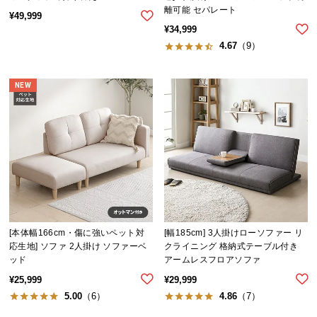
離可能 セパレート
送
¥
49,999
料
¥
34,999
に
4.67
（9）
つ
い
NEW
て
大
型
商
品
の
配
送
[本体幅166cm・傷に強いペット対
[幅185cm] 3人掛けローソファー リ
に
応生地] ソファ 2人掛け ソファーベ
クライニング 格納式テーブル付き
つ
ッド
アームレスフロアソファ
い
¥
25,999
¥
29,999
て
5.00
（6）
4.86
（7）