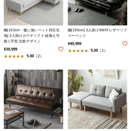
情
報
©
M
[幅183cm・傷に強いペット対応生
[幅190cm] 3人掛け3WAYレザーソフ
O
地] 3人掛けカウチソファ 組換え可
ァーベッド
D
能 L字型 北欧デザイン
¥
49,999
E
¥
39,999
5.00
（1）
R
5.00
（2）
N
D
E
C
O
C
o.,
L
t
d.
A