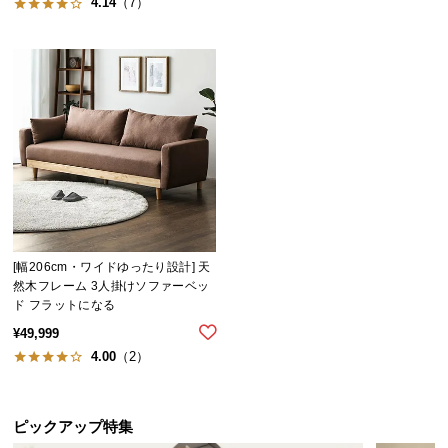
4.14
（7）
[幅206cm・ワイドゆったり設計] 天
然木フレーム 3人掛けソファーベッ
ド フラットになる
¥
49,999
4.00
（2）
ピックアップ特集