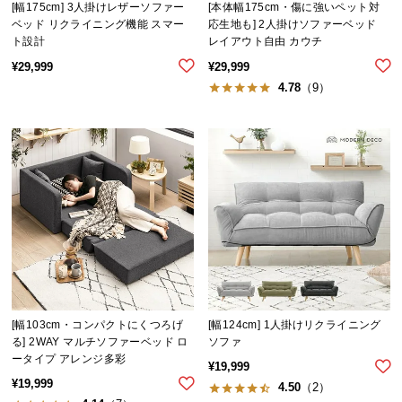
l
[幅175cm] 3人掛けレザーソファー
[本体幅175cm・傷に強いペット対
l
ベッド リクライニング機能 スマー
応生地も] 2人掛けソファーベッド
ト設計
レイアウト自由 カウチ
¥
29,999
¥
29,999
4.78
（9）
[幅103cm・コンパクトにくつろげ
[幅124cm] 1人掛けリクライニング
る] 2WAY マルチソファーベッド ロ
ソファ
ータイプ アレンジ多彩
¥
19,999
¥
19,999
4.50
（2）