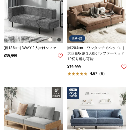
イ
ン
テ
リ
ア
コ
[幅136cm] 3WAY 2人掛けソファ
[幅204cm・ワンタッチでベッドに]
ー
大容量収納 3人掛けソファーベッド
¥
39,999
デ
1P切り離し可能
ィ
¥
79,999
ネ
4.67
（6）
ー
ト
か
ら
探
す