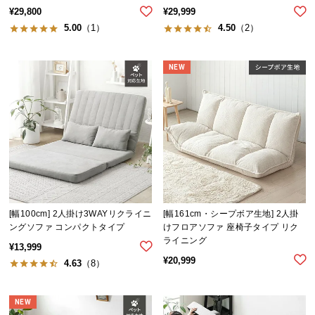
保
¥
29,800
¥
29,999
証
5.00
（1）
4.50
（2）
に
つ
い
NEW
て
会
員
規
約
に
つ
[幅100cm] 2人掛け3WAYリクライニ
[幅161cm・シープボア生地] 2人掛
い
ングソファ コンパクトタイプ
けフロアソファ 座椅子タイプ リク
て
ライニング
¥
13,999
¥
20,999
4.63
（8）
お
客
NEW
様