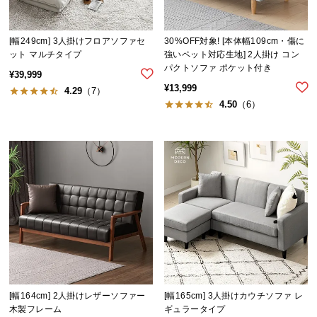
経
路
[幅249cm] 3人掛けフロアソファセ
30%OFF対象! [本体幅109cm・傷に
に
ット マルチタイプ
強いペット対応生地] 2人掛け コン
つ
パクトソファ ポケット付き
い
¥
39,999
¥
13,999
て
4.29
（7）
4.50
（6）
返
品・
キ
ャ
ン
セ
ル
に
つ
い
て
[幅164cm] 2人掛けレザーソファー
[幅165cm] 3人掛けカウチソファ レ
木製フレーム
ギュラータイプ