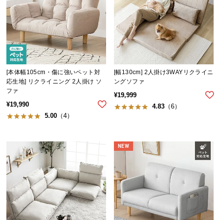
つ
い
て
開
梱
[本体幅105cm・傷に強いペット対
[幅130cm] 2人掛け3WAYリクライニ
設
応生地] リクライニング 2人掛け ソ
ングソファ
置
ファ
¥
19,999
サ
¥
19,990
4.83
（6）
ー
5.00
（4）
ビ
ス
に
NEW
つ
い
て
搬
入