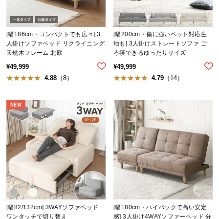
シ
ョ
ッ
ピ
[幅186cm・コンパクトでも広々] 3
[幅200cm・傷に強いペット対応生
人掛けソファベッド リクライニング
地も] 3人掛けストレートソファ ご
ン
天然木フレーム 北欧
ろ寝できるゆったりサイズ
グ
¥
49,999
¥
49,999
ガ
4.88
（8）
4.79
（14）
イ
ド
NEW
お
支
払
い
に
つ
い
て
[幅82/132cm] 3WAYソファベッド
[幅180cm・ハイバックで高い安定
配
ワンタッチで切り替え
感] 3人掛け4WAYソファーベッド 分