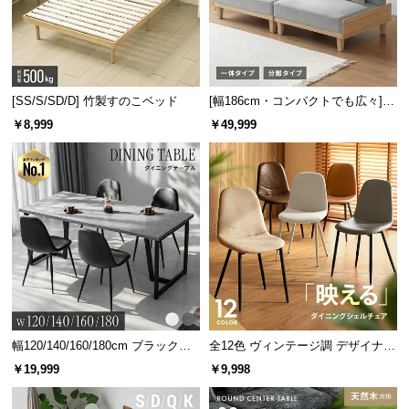
[SS/S/SD/D] 竹製すのこベッド
[幅186cm・コンパクトでも広々] 3
人掛けソファベッド リクライニン
￥8,999
￥49,999
グ 天然木フレーム 北欧
幅120/140/160/180cm ブラックフ
全12色 ヴィンテージ調 デザイナー
レーム ダイニング 大理石調 4人掛
ズシェルチェア
￥19,999
￥9,998
け