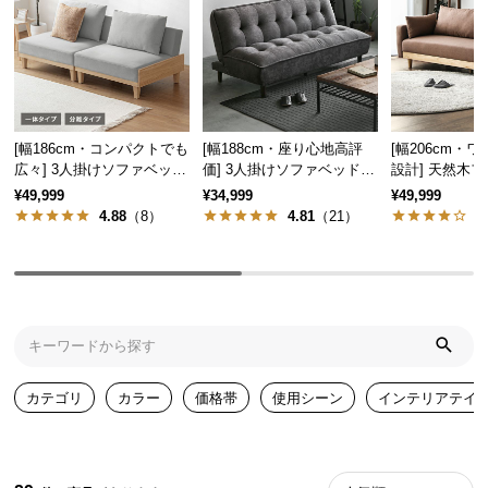
気
ア
イ
テ
ム
[幅186cm・コンパクトでも
[幅188cm・座り心地高評
[幅206cm・
ラ
広々] 3人掛けソファベッド
価] 3人掛けソファベッド
設計] 天然木フ
ン
リクライニング 天然木フレ
フルフラット 傷に強いペッ
掛けソファーベ
¥49,999
¥34,999
¥49,999
キ
ーム 北欧
ト対応生地も
トになる
4.88
（8）
4.81
（21）
4
ン
グ
商
品
カ
カテゴリ
カラー
価格帯
使用シーン
インテリアテイ
テ
ゴ
リ
か