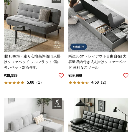
サ
ポ
ー
ト
お
知
[幅188cm・座り心地高評価] 3人掛
[幅216cm・レイアウト自由自在] 大
ら
けソファベッド フルフラット 傷に
容量収納付き 3人掛けソファーベッ
強いペット対応生地
ド 便利なスツール
せ
¥
39,999
¥
59,999
5.00
（1）
4.50
（2）
ブ
ロ
グ
企
業