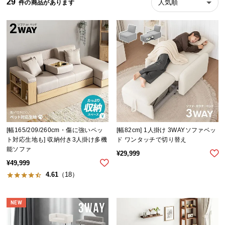
29
人気順
ら
探
す
イ
ン
テ
リ
ア
テ
[幅165/209/260cm・傷に強いペッ
[幅82cm] 1人掛け 3WAYソファベッ
イ
ト対応生地も] 収納付き3人掛け多機
ド ワンタッチで切り替え
ス
能ソファ
¥
29,999
ト
¥
49,999
か
4.61
（18）
ら
探
NEW
す