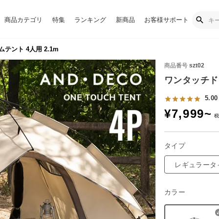
商品カテゴリ
特集
ランキング
新商品
お客様サポート
テント 4人用 2.1m
商品番号
szt02
ワンタッチドー
5.00
¥
7,999
~
タイプ
レギュラータ
カラー