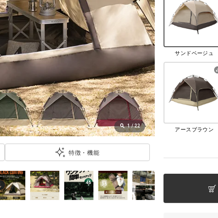
サンドベージュ
1
/
22
アースブラウン
特徴・機能