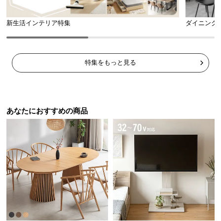
ら
探
新生活インテリア特集
ダイニング
す
特集をもっと見る
イ
ン
テ
リ
ア
あなたにおすすめの商品
テ
イ
ス
ト
か
ら
探
す