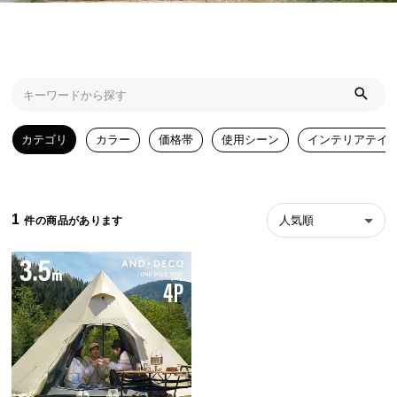
近
チ
ェ
ッ
ク
し
た
カテゴリ
カラー
価格帯
使用シーン
インテリアテイ
ア
イ
テ
ム
1
人気順
特
集
一
覧
人