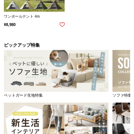
気
ア
ワンポールテント 4m
イ
¥
8,980
テ
ム
ラ
ピックアップ特集
ン
キ
ン
グ
商
ペットガード生地特集
ソファ特集
品
カ
テ
ゴ
リ
か