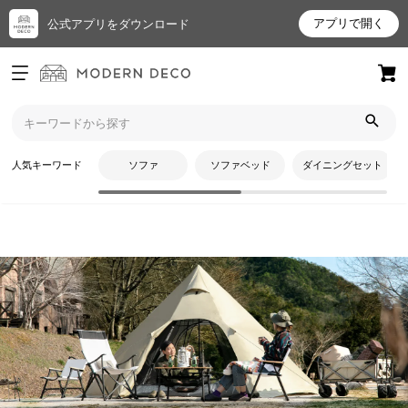
アプリで開く
公式アプリをダウンロード
ログイン
新規会員登録
トップ
テント・タープ
ワンポールテント
お
人気キーワード
ソファ
ソファベッド
ダイニングセット
気
に
入
り
ア
イ
テ
CATEGORY
ム
ワンポールテント
最