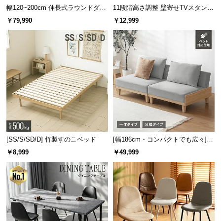
幅120~200cm 伸長式ラウンドダイ
11段階高さ調整 壁寄せTVスタンド
イ
ニングテーブル 6人掛け 天然木突
キャスター付き 上下左右角度調節
￥79,990
￥12,999
板 美しい格子デザイン
機能
ン
テ
リ
ア
コ
ー
デ
ィ
ネ
ー
[SS/S/SD/D] 竹製すのこベッド
[幅186cm・コンパクトでも広々] 3
ト
人掛けソファベッド リクライニン
か
￥8,999
￥49,999
グ 天然木フレーム 北欧
ら
探
す