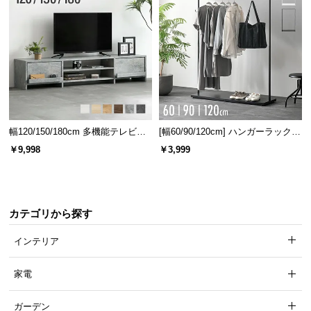
送
料
に
つ
い
て
大
幅120/150/180cm 多機能テレビボ
[幅60/90/120cm] ハンガーラック
型
ード 木目/石目調 オープン収納・
スチール 4段階高さ調節 サイドフ
￥9,998
￥3,999
商
引き出し収納付き
ック オープンラック シンプル
品
の
配
カテゴリから探す
送
に
インテリア
つ
い
家電
て
ガーデン