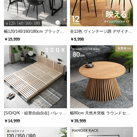
シ
ョ
ッ
ピ
ン
幅120/140/160/180cm ブラックフ
全12色 ヴィンテージ調 デザイナー
グ
レーム ダイニング 大理石調 4人掛
ズシェルチェア
￥19,999
￥9,998
ガ
け
イ
ド
お
支
払
い
に
つ
[S/D/Q/K・組替自由自在] パレット
幅80cm 天然木突板 ラウンドセン
い
ベッド 8/12/16枚セット
ターテーブル 美しい格子デザイン
て
￥14,999
￥39,999
配