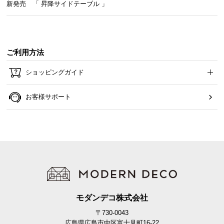
新発売 「 昇降サイドテーブル 」
つ
い
て
ご利用方法
開
梱
ショッピングガイド
設
置
お客様サポート
サ
ー
ビ
ス
に
つ
い
て
モダンデコ株式会社
搬
〒730-0043
入
広島県広島市中区富士見町16-22