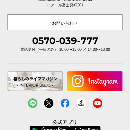
経
ロアール富士見町201
路
に
お問い合わせ
つ
い
て
0570-039-777
電話受付（平日のみ） 10:00〜13:00 ／ 14:00〜18:00
返
品・
キ
ャ
ン
セ
ル
に
つ
い
て
公式アプリ