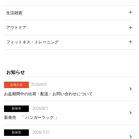
中
型
生活雑貨
商
品
アウトドア
の
配
フィットネス・トレーニング
送
に
つ
い
お知らせ
て
2026/8/5
お知らせ
小
お盆期間中の出荷・配送・お問い合わせについて
型
商
2026/8/3
新発売
品
の
新発売 「 ハンガーラック 」
配
送
2026/7/27
新発売
に