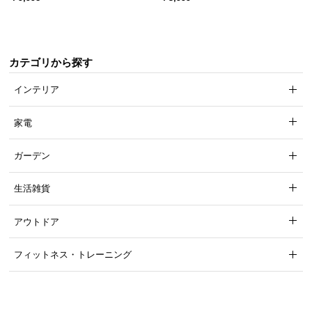
引き出し収納付き
ック オープンラック シンプル
つ
い
て
カテゴリから探す
開
インテリア
梱
設
家電
置
サ
ガーデン
ー
ビ
生活雑貨
ス
に
アウトドア
つ
い
フィットネス・トレーニング
て
搬
入