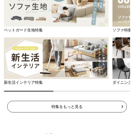
イ
ン
テ
ペットガード生地特集
ソファ特集
リ
ア
コ
ー
デ
ィ
ネ
ー
新生活インテリア特集
ダイニング
ト
か
ら
探
特集をもっと見る
す