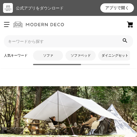
アプリで開く
公式アプリをダウンロード
ログイン
新規会員登録
トップ
テント・タープ
レクタタープテント
お
人気キーワード
ソファ
ソファベッド
ダイニングセット
気
に
入
り
ア
イ
テ
CATEGORY
ム
レクタタープテント
最