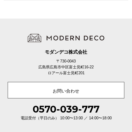
保
証
に
つ
い
て
会
モダンデコ株式会社
員
〒730-0043
規
広島県広島市中区富士見町16-22
約
ロアール富士見町201
に
つ
い
お問い合わせ
て
0570-039-777
お
電話受付（平日のみ） 10:00〜13:00 ／ 14:00〜18:00
客
様