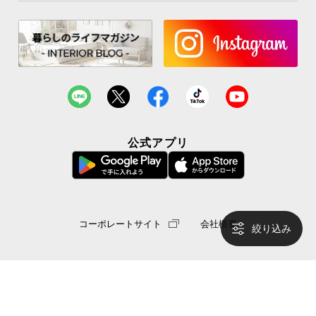
サ
ポ
ー
ト
お
知
公式アプリ
ら
せ
ブ
コーポレートサイト
会社概要
絞り込み
ロ
グ
© MODERN DECO Co.,Ltd. All
企
業