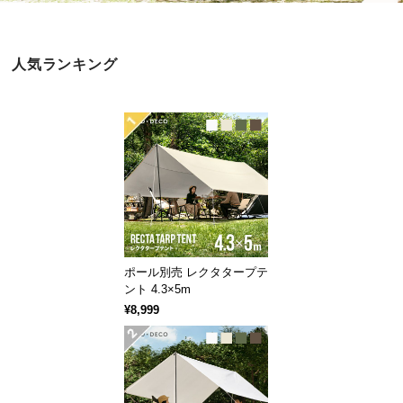
近
チ
ェ
人気ランキング
ッ
ク
し
た
ア
イ
テ
ム
ポール別売 レクタタープテ
特
ント 4.3×5m
集
¥8,999
一
覧
人