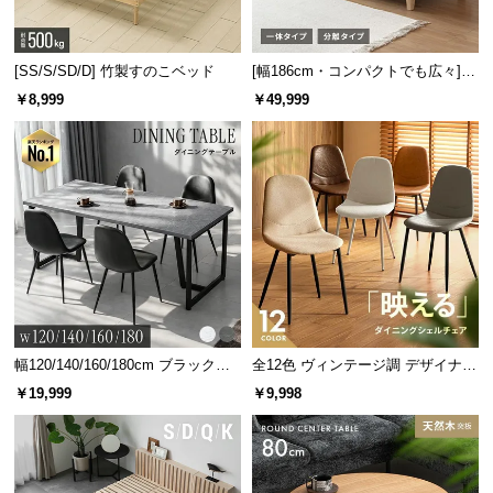
送
料
に
[SS/S/SD/D] 竹製すのこベッド
[幅186cm・コンパクトでも広々] 3
人掛けソファベッド リクライニン
つ
￥8,999
￥49,999
グ 天然木フレーム 北欧
い
て
大
型
商
品
の
配
送
幅120/140/160/180cm ブラックフ
全12色 ヴィンテージ調 デザイナー
に
レーム ダイニング 大理石調 4人掛
ズシェルチェア
￥19,999
￥9,998
つ
け
い
て