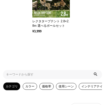
気
ア
イ
レクタタープテント 2.8×2.
テ
8m 選べるポールセット
ム
¥3,999
ラ
ン
キ
ン
グ
商
品
カ
カテゴリ
カラー
価格帯
使用シーン
インテリアテイ
テ
ゴ
リ
か