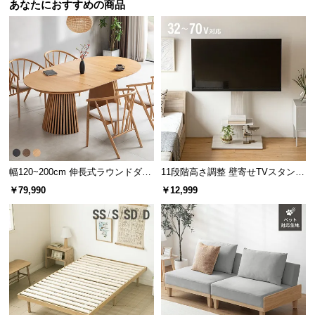
シ
あなたにおすすめの商品
ョ
ッ
ピ
ン
グ
ガ
イ
ド
お
幅120~200cm 伸長式ラウンドダイ
11段階高さ調整 壁寄せTVスタンド
支
ニングテーブル 6人掛け 天然木突
キャスター付き 上下左右角度調節
￥79,990
￥12,999
払
板 美しい格子デザイン
機能
い
に
つ
い
て
配