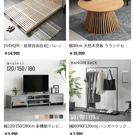
中
型
商
品
の
配
送
[S/D/Q/K・組替自由自在] パレット
幅80cm 天然木突板 ラウンドセン
に
ベッド 8/12/16枚セット
ターテーブル 美しい格子デザイン
￥14,999
￥39,999
つ
い
て
小
型
商
品
の
配
幅120/150/180cm 多機能テレビボ
[幅60/90/120cm] ハンガーラック
送
ード 木目/石目調 オープン収納・
スチール 4段階高さ調節 サイドフ
￥9,998
￥3,999
に