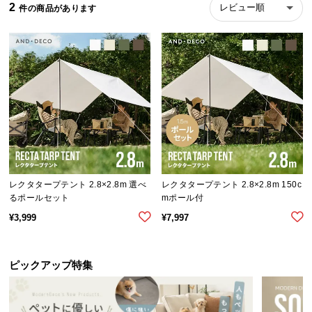
2
レビュー順
ら
探
す
イ
ン
テ
リ
ア
テ
レクタタープテント 2.8×2.8m 選べ
レクタタープテント 2.8×2.8m 150c
イ
るポールセット
mポール付
ス
¥
3,999
¥
7,997
ト
か
ら
ピックアップ特集
探
す