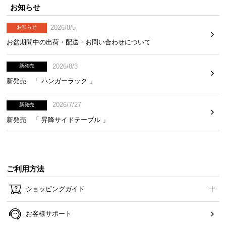
経
お知らせ
路
2026/8/5
お知らせ
に
つ
お盆期間中の出荷・配送・お問い合わせについて
い
て
2026/8/3
新発売
新発売 「 ハンガーラック 」
返
品・
2026/7/27
新発売
キ
新発売 「 昇降サイドテーブル 」
ャ
ン
セ
ル
ご利用方法
に
つ
ショッピングガイド
い
て
お客様サポート