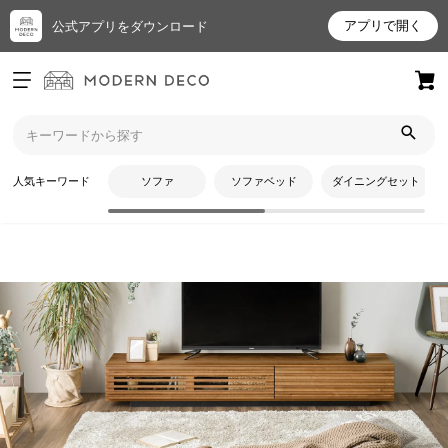
アプリで開く
公式アプリをダウンロード
ログイン
新規会員登録
トップ
テレビ台・テレビスタンド
ロータイプ
お
人気キーワード
ソファ
ソファベッド
ダイニングセット
気
に
入
り
ア
イ
テ
CATEGORY
ム
ロータイプ
最