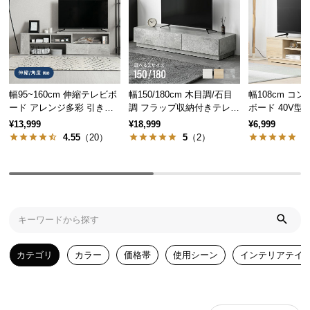
気
ア
イ
テ
ム
幅95~160cm 伸縮テレビボ
幅150/180cm 木目調/石目
幅108cm コ
ラ
ード アレンジ多彩 引き出
調 フラップ収納付きテレビ
ボード 40V型
ン
し収納 角度調節可能 モル
ボード シンプル フラット
ン収納・扉収
¥13,999
¥18,999
¥6,999
キ
タル調/木目調
デザイン
4.55
（20）
5
（2）
4
ン
グ
商
品
カ
カテゴリ
カラー
価格帯
使用シーン
インテリアテイ
テ
ゴ
リ
か