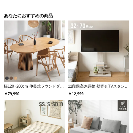
あなたにおすすめの商品
幅120~200cm 伸長式ラウンドダイ
11段階高さ調整 壁寄せTVスタンド
ニングテーブル 6人掛け 天然木突
キャスター付き 上下左右角度調節
￥79,990
￥12,999
板 美しい格子デザイン
機能