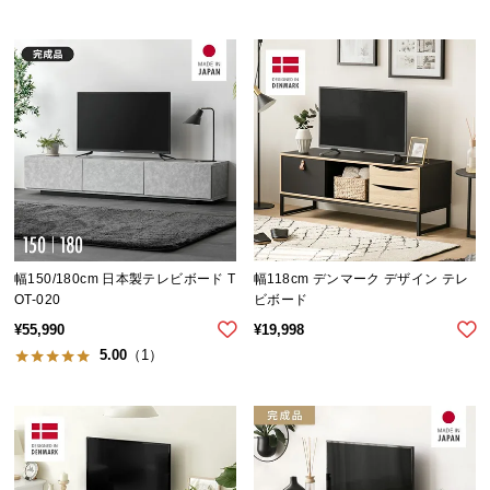
保
証
に
つ
い
て
会
員
規
約
幅150/180cm 日本製テレビボード T
幅118cm デンマーク デザイン テレ
に
OT-020
ビボード
つ
¥
55,990
¥
19,998
い
5.00
（1）
て
お
客
様