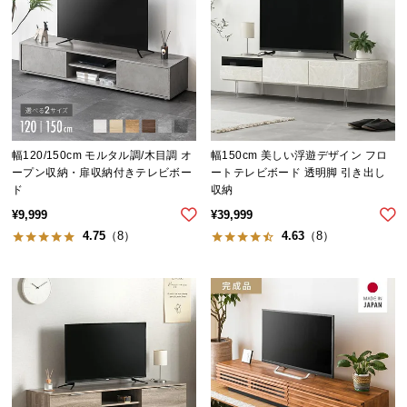
イ
ン
テ
リ
ア
コ
ー
幅120/150cm モルタル調/木目調 オ
幅150cm 美しい浮遊デザイン フロ
ープン収納・扉収納付きテレビボー
ートテレビボード 透明脚 引き出し
デ
ド
収納
ィ
¥
9,999
¥
39,999
ネ
4.75
（8）
4.63
（8）
ー
ト
か
ら
探
す