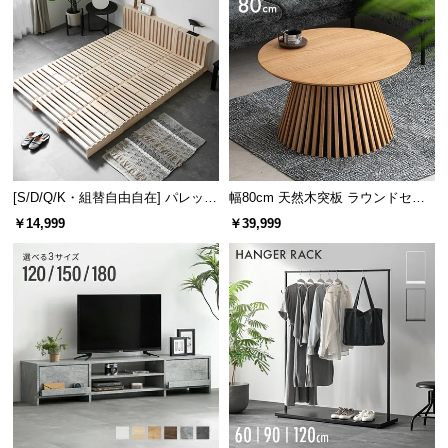
[S/D/Q/K・組替自由自在] パレット
幅80cm 天然木突板 ラウンドセン
ベッド 8/12/16枚セット
ターテーブル 美しい格子デザイン
￥14,999
￥39,999