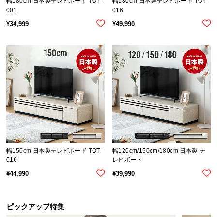
幅180cm 日本製テレビボード TOT-
幅180cm 日本製テレビボード TOT-
情
001
016
報
¥
34,999
¥
49,990
©
M
O
D
E
R
N
D
E
C
O
幅150cm 日本製テレビボード TOT-
幅120cm/150cm/180cm 日本製 テ
C
016
レビボード
o.,
¥
44,990
¥
39,990
L
t
d.
ピックアップ特集
A