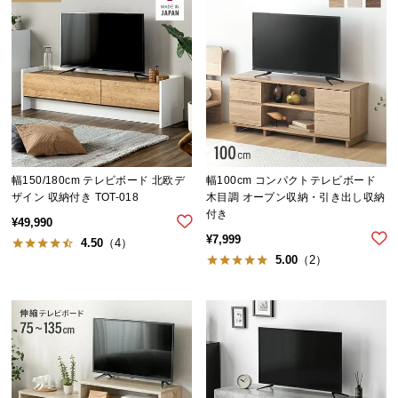
中
型
商
品
の
配
送
に
つ
幅150/180cm テレビボード 北欧デ
幅100cm コンパクトテレビボード
い
ザイン 収納付き TOT-018
木目調 オープン収納・引き出し収納
て
付き
¥
49,990
¥
7,999
4.50
（4）
小
5.00
（2）
型
商
品
の
配
送
に