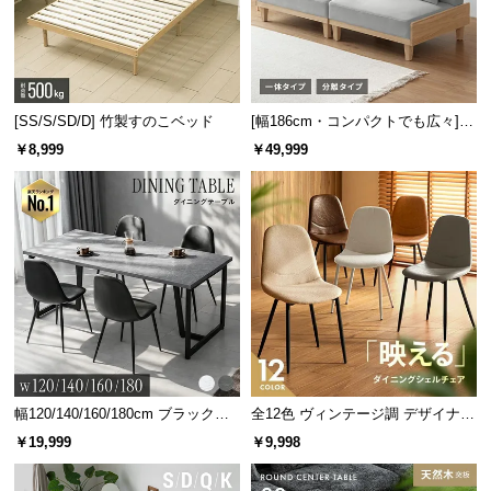
[SS/S/SD/D] 竹製すのこベッド
[幅186cm・コンパクトでも広々] 3
人掛けソファベッド リクライニン
￥8,999
￥49,999
グ 天然木フレーム 北欧
幅120/140/160/180cm ブラックフ
全12色 ヴィンテージ調 デザイナー
レーム ダイニング 大理石調 4人掛
ズシェルチェア
￥19,999
￥9,998
け