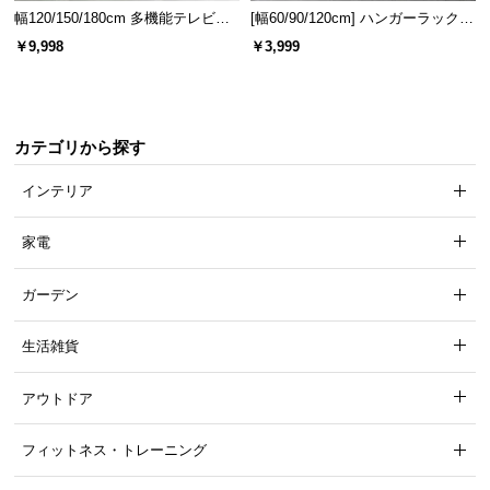
幅120/150/180cm 多機能テレビボ
[幅60/90/120cm] ハンガーラック
ード 木目/石目調 オープン収納・
スチール 4段階高さ調節 サイドフ
￥9,998
￥3,999
引き出し収納付き
ック オープンラック シンプル
カテゴリから探す
インテリア
家電
ガーデン
生活雑貨
アウトドア
フィットネス・トレーニング