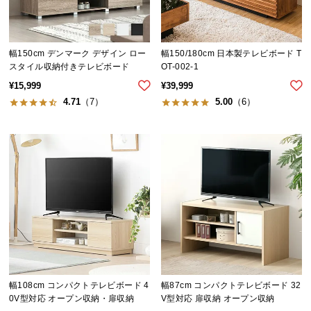
シ
ョ
ッ
ピ
幅150cm デンマーク デザイン ロー
幅150/180cm 日本製テレビボード T
ン
スタイル収納付きテレビボード
OT-002-1
グ
¥
15,999
¥
39,999
ガ
4.71
（7）
5.00
（6）
イ
ド
お
支
払
い
に
つ
い
て
幅108cm コンパクトテレビボード 4
幅87cm コンパクトテレビボード 32
0V型対応 オープン収納・扉収納
V型対応 扉収納 オープン収納
配