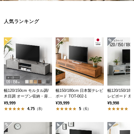
近
チ
ェ
人気ランキング
ッ
ク
し
た
ア
イ
テ
ム
幅120/150cm モルタル調/
幅150/180cm 日本製テレビ
幅120/150/1
特
木目調 オープン収納・扉収
ボード TOT-002-1
レビボード 木目
集
納付きテレビボード
ープン収納・
¥9,999
¥39,999
¥9,998
一
付き
4.75
（8）
5
（6）
5
覧
人