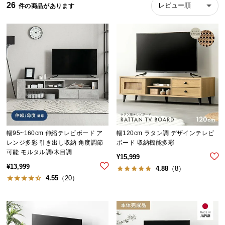
26
レビュー順
ら
探
す
イ
ン
テ
リ
ア
テ
幅95~160cm 伸縮テレビボード ア
幅120cm ラタン調 デザインテレビ
イ
レンジ多彩 引き出し収納 角度調節
ボード 収納機能多彩
ス
可能 モルタル調/木目調
¥
15,999
ト
¥
13,999
4.88
（8）
か
4.55
（20）
ら
探
す