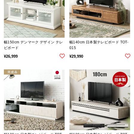
サ
ポ
ー
ト
幅150cm デンマーク デザイン テレ
幅140cm 日本製テレビボード TOT-
ビボード
015
お
知
¥
26,999
¥
29,990
ら
せ
ブ
ロ
グ
企
業