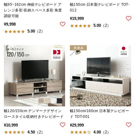
経
幅95~162cm 伸縮テレビボード ア
幅150cm 日本製テレビボード TOT-
レンジ多彩 収納スペース多彩 角度
012
路
調節可能
に
¥
19,999
¥
9,998
つ
5.00
（2）
5.00
（2）
い
て
返
品・
キ
ャ
ン
セ
ル
に
つ
幅120/150cm デンマークデザイン
幅150cm/180cm 日本製テレビボー
い
ロースタイル収納付きテレビボード
ド TOT-001
て
¥
10,999
¥
29,999
4.50
（2）
4.00
（2）