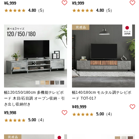
¥
6,999
¥
9,999
送
4.80
（5）
4.80
（5）
料
に
つ
い
て
大
型
商
品
の
配
幅120/150/180cm 多機能テレビボ
幅140/180cm モルタル調テレビボ
送
ード 木目/石目調 オープン収納・引
ード TOT-017
き出し収納付き
に
¥
49,999
つ
¥
9,998
5.00
（4）
い
5.00
（4）
て