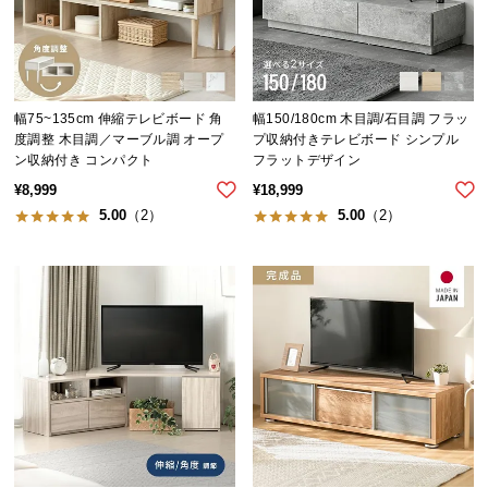
つ
い
て
幅75~135cm 伸縮テレビボード 角
幅150/180cm 木目調/石目調 フラッ
開
度調整 木目調／マーブル調 オープ
プ収納付きテレビボード シンプル
梱
ン収納付き コンパクト
フラットデザイン
設
¥
8,999
¥
18,999
置
5.00
（2）
5.00
（2）
サ
ー
ビ
ス
に
つ
い
て
搬
入