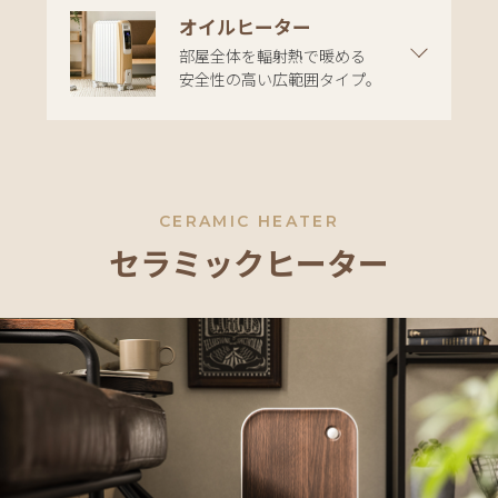
ア
オイルヒーター
コ
部屋全体を輻射熱で暖める
ー
安全性の高い広範囲タイプ。
デ
ィ
ネ
ー
ト
CERAMIC HEATER
か
ら
セラミックヒーター
探
す
シ
ョ
ッ
ピ
ン