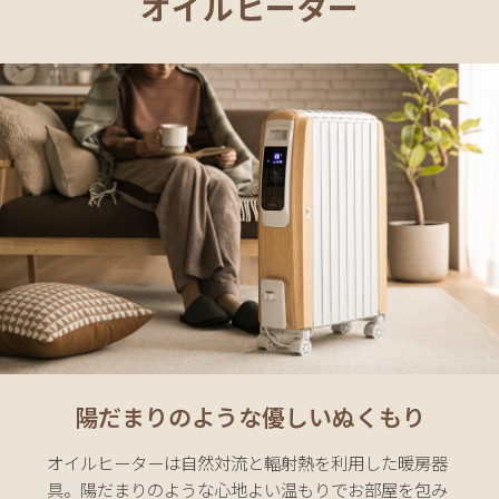
オイルヒーター
D
E
R
N
D
E
C
O
C
o.,
L
t
d.
A
l
l
陽だまりのような優しいぬくもり
オイルヒーターは自然対流と輻射熱を利用した暖房器
具。
陽だまりのような心地よい温もりでお部屋を包み