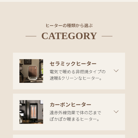
イ
ン
テ
ヒーターの種類から選ぶ
リ
CATEGORY
ア
テ
イ
ス
ト
セラミックヒーター
か
電気で暖める非燃焼タイプの
ら
速暖&クリーンなヒーター。
探
す
カーボンヒーター
遠赤外線効果で体の芯まで
イ
ぽかぽか暖まるヒーター。
ン
テ
リ