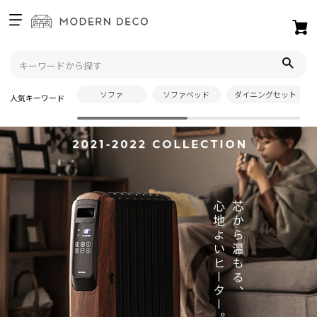
お
気
に
入
ソファ
ソファベッド
ダイニングセット
人気キーワード
り
ア
イ
テ
ム
最
近
チ
ェ
ッ
ク
し