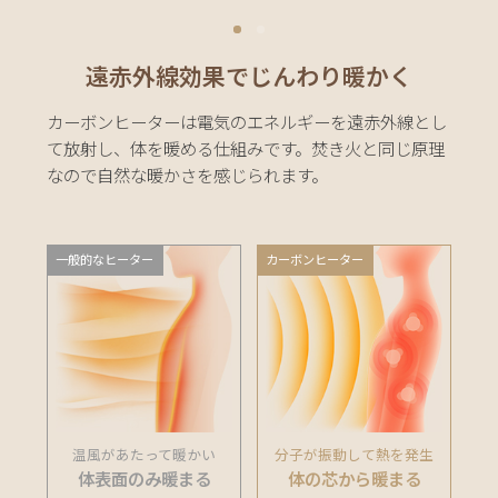
い
て
遠赤外線効果でじんわり暖かく
返
品・
カーボンヒーターは電気のエネルギーを遠赤外線とし
キ
て放射し、体を暖める仕組みです。
焚き火と同じ原理
ャ
なので自然な暖かさを感じられます。
ン
セ
ル
一般的なヒーター
カーボンヒーター
に
つ
い
て
保
証
に
温風があたって暖かい
分子が振動して熱を発生
体表面のみ暖まる
体の芯から暖まる
つ