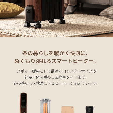
た
ア
イ
テ
ム
特
冬の暮らしを暖かく快適に、
集
一
ぬくもり溢れるスマートヒーター。
覧
スポット暖房として最適なコンパクトサイズや
部屋全体を暖める広範囲タイプまで、
人
冬の暮らしを快適にするヒーターを揃えています。
気
ア
イ
テ
ム