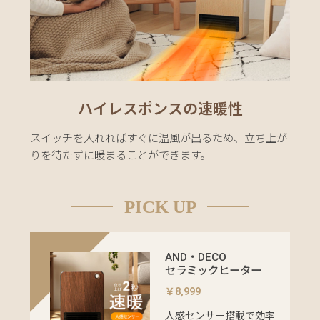
い
て
大
型
商
品
ハイレスポンスの速暖性
の
配
スイッチを入れればすぐに温風が出るため、立ち上が
送
りを待たずに暖まることができます。
に
つ
PICK UP
い
て
中
AND・DECO
セラミックヒーター
型
商
￥8,999
品
人感センサー搭載で効率