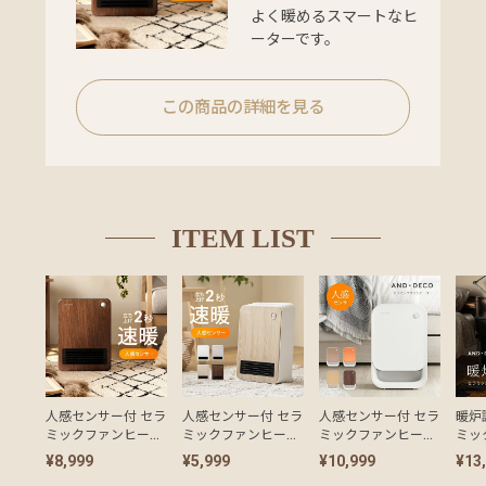
の
よく暖めるスマートなヒ
配
ーターです。
送
に
つ
この商品の詳細を見る
い
て
小
型
ITEM LIST
商
品
の
配
送
に
つ
人感センサー付 セラ
人感センサー付 セラ
人感センサー付 セラ
暖炉
い
ミックファンヒータ
ミックファンヒータ
ミックファンヒータ
ミッ
て
ー ベーシックモデル
ー スタイリッシュモ
ー EX
ー
¥8,999
¥5,999
¥10,999
¥13
デル