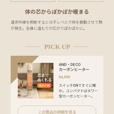
い
て
体の芯からぽかぽか暖まる
会
遠赤外線を照射すると分子レベルで体を振動させて熱
員
が発生。全身に温もりが広がりぽかぽかに。
規
約
に
PICK UP
つ
い
て
AND・DECO
カーボンヒーター
¥4,999
お
スイッチONですぐに暖
客
か。コンパクトばタワー
様
型カーボンヒーター。
サ
ポ
ー
この商品の詳細を見る