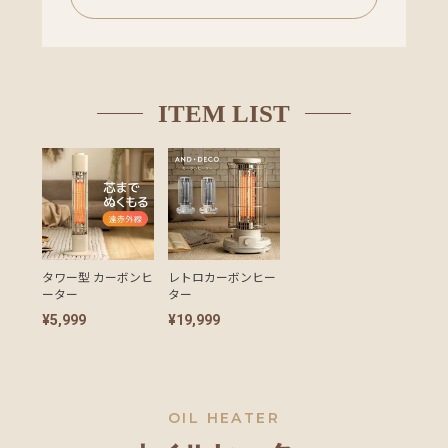
ト
お
知
ITEM LIST
ら
せ
ブ
ロ
グ
タワー型 カーボンヒ
レトロカーボンヒー
ーター
ター
¥5,999
¥19,999
企
業
情
©
報
OIL HEATER
M
O