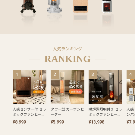
ラ
ン
キ
ン
グ
人気ランキング
RANKING
商
品
カ
テ
ゴ
リ
か
ら
人感センサー付 セラ
タワー型 カーボンヒ
暖炉調照明付き セラ
人感
探
ミックファンヒータ
ーター
ミックファンヒータ
ンパ
す
ー ベーシックモデル
ー
ファ
¥8,999
¥5,999
¥13,998
¥7,