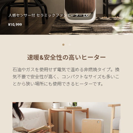
グ
ガ
人感センサー付 セラミックファンヒーター EX
暖炉調照明付き セラミックファンヒーター
人感センサー付 セラミックファンヒーター EX
暖炉調照明付き セラミックファンヒーター
人感センサー付 セラミックファンヒーター EX
暖炉調照明付き セラミックファンヒーター
イ
ド
¥10,999
¥13,998
¥10,999
¥13,998
¥10,999
¥13,998
お
支
払
速暖&安全性の高いヒーター
い
に
石油やガスを使用せず電気で温める非燃焼タイプ。換
つ
気不要で安全性が高く、コンパクトなサイズも多いこ
い
とから狭い場所にも使用できるヒーターです。
て
配
送
料
に
つ