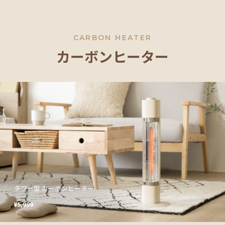
開
梱
設
CARBON HEATER
置
カーボンヒーター
サ
ー
ビ
ス
に
つ
い
て
搬
入
経
タワー型 カーボンヒーター
レトロカーボンヒーター
タワー型 カーボンヒーター
レトロカーボンヒーター
タワー型 カーボンヒーター
レトロカーボンヒーター
路
¥5,999
¥19,999
¥5,999
¥19,999
¥5,999
¥19,999
に
つ