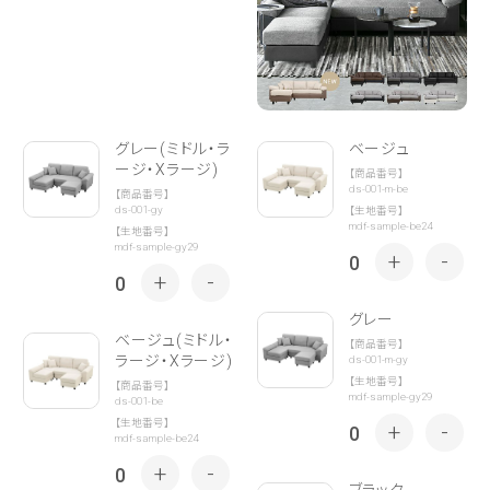
グレー(ミドル・ラ
ベージュ
ージ・Xラージ)
【商品番号】
ds-001-m-be
【商品番号】
ds-001-gy
【生地番号】
mdf-sample-be24
【生地番号】
mdf-sample-gy29
+
-
0
+
-
0
グレー
ベージュ(ミドル・
【商品番号】
ラージ・Xラージ)
ds-001-m-gy
【生地番号】
【商品番号】
mdf-sample-gy29
ds-001-be
【生地番号】
+
-
0
mdf-sample-be24
+
-
0
ブラック