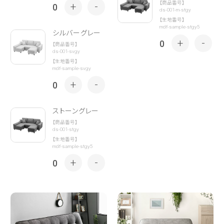
【商品番号】
+
-
0
ds-001-m-stgy
【生地番号】
mdf-sample-stgy5
シルバーグレー
+
-
0
【商品番号】
ds-001-svgy
【生地番号】
mdf-sample-svgy
+
-
0
ストーングレー
【商品番号】
ds-001-stgy
【生地番号】
mdf-sample-stgy5
+
-
0