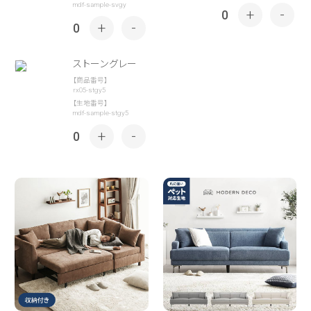
mdf-sample-svgy
+
-
0
+
-
0
ストーングレー
【商品番号】
rx05-stgy5
【生地番号】
mdf-sample-stgy5
+
-
0