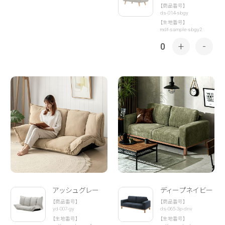
【商品番号】
ds-014-sbgy
【生地番号】
mdf-sample-sbgy2
+
-
0
アッシュグレー
ディープネイビー
【商品番号】
【商品番号】
yd-007-gy
ds-065-3p-dnv
【生地番号】
【生地番号】