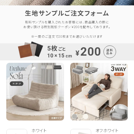
生地サンプルご注文フォーム
有料サンプルを購入されたお客様には、商品購入の際に
お使い頂ける特別割引クーポン￥200を配布しております。
※一度のご注文で20枚までお選びいただけます
5枚
200
ごと
¥
送料
込み
10 × 15
cm
ホワイト
オフホワイト