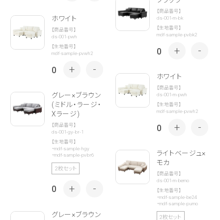
【商品番号】
ホワイト
ds-001-m-bk
【生地番号】
【商品番号】
mdf-sample-pvbk2
ds-001-pwh
【生地番号】
+
-
0
mdf-sample-pvwh2
+
-
0
ホワイト
【商品番号】
グレー×ブラウン
ds-001-m-pwh
(ミドル・ラージ・
【生地番号】
mdf-sample-pvwh2
Xラージ)
+
-
【商品番号】
0
ds-001-gy-br-1
【生地番号】
・
mdf-sample-hgy
ライトベージュ×
・
mdf-sample-pvbr6
モカ
2枚セット
【商品番号】
ds-001-m-bemo
+
-
0
【生地番号】
・
mdf-sample-be24
・
mdf-sample-pumo
グレー×ブラウン
2枚セット