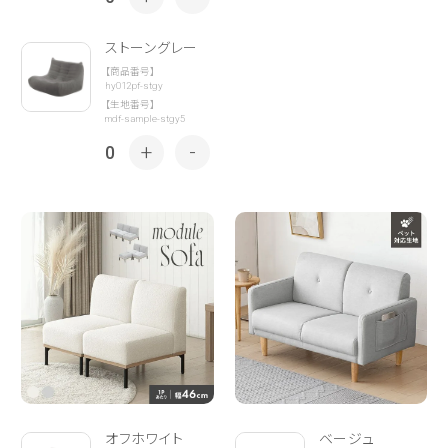
ストーングレー
【商品番号】
hy012pf-stgy
【生地番号】
mdf-sample-stgy5
+
-
0
オフホワイト
ベージュ