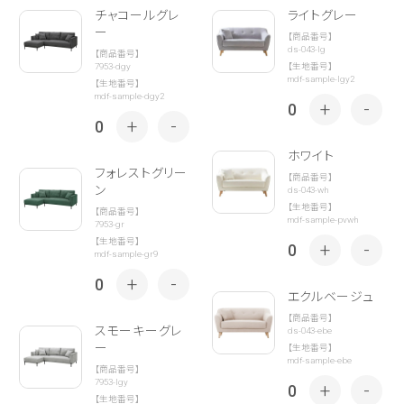
チャコールグレ
ライトグレー
ー
【商品番号】
ds-043-lg
【商品番号】
7953-dgy
【生地番号】
mdf-sample-lgy2
【生地番号】
mdf-sample-dgy2
+
-
0
+
-
0
ホワイト
フォレストグリー
【商品番号】
ン
ds-043-wh
【生地番号】
【商品番号】
mdf-sample-pvwh
7953-gr
【生地番号】
+
-
0
mdf-sample-gr9
+
-
0
エクルベージュ
【商品番号】
スモーキーグレ
ds-043-ebe
ー
【生地番号】
mdf-sample-ebe
【商品番号】
7953-lgy
+
-
0
【生地番号】