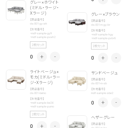
グレー×ホワイト
(ミドル・ラージ・
Xラージ)
グレー×ブラウン
【商品番号】
【商品番号】
ds-001-gy-wh
ds-001-m-gy-br
【生地番号】
【生地番号】
・
mdf-sample-gy9
・
mdf-sample-hgy
・
mdf-sample-pvwh2
・
mdf-sample-pvbr6
2枚セット
2枚セット
+
-
0
+
-
0
ライトベージュ×
サンドベージュ
モカ(ミドル・ラー
【商品番号】
ジ・Xラージ)
ds-001-m-sb
【生地番号】
【商品番号】
mdf-sample-sbe2
ds-001-bemo
【生地番号】
+
-
0
・
mdf-sample-be24
・
mdf-sample-pumo
2枚セット
ヘザーグレー
【商品番号】
+
-
0
ds-001-m-hg