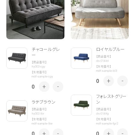
チャコールグレ
ロイヤルブルー
ー
【商品番号】
ds-014-bl
【商品番号】
hy002-cgy
【生地番号】
mdf-sample-bl3
【生地番号】
mdf-sample-cgy
+
-
0
+
-
0
フォレストグリー
ラテブラウン
ン
【商品番号】
【商品番号】
hy002-lbr
ds-014-fg
【生地番号】
【生地番号】
mdf-sample-lbe
mdf-sample-fgr2
+
-
+
-
0
0