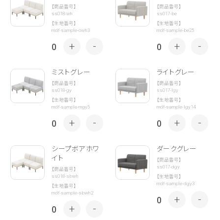
【商品番号】
【商品番号】
ss018-wh
ss017-be
【生地番号】
【生地番号】
mdf-sample-owh3
mdf-sample-be25
+
-
+
-
0
0
ミストグレー
ライトグレー
【商品番号】
【商品番号】
ss018-gy
ss017-lgy
【生地番号】
【生地番号】
mdf-sample-mgy5
mdf-sample-lgy14
+
-
+
-
0
0
シープボアホワ
ダークグレー
イト
【商品番号】
ss017-dgy
【商品番号】
ss018-sbwh
【生地番号】
mdf-sample-dgy3
【生地番号】
mdf-sample-sbwh2
+
-
0
+
-
0