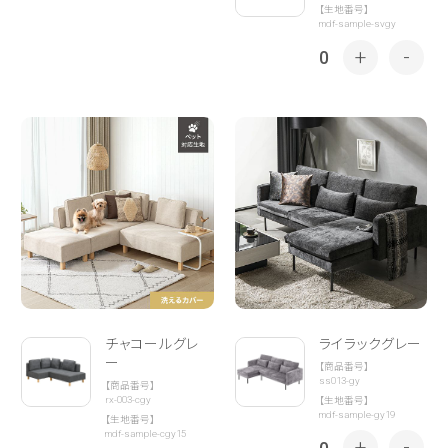
【生地番号】
mdf-sample-svgy
+
-
0
チャコールグレ
ライラックグレー
ー
【商品番号】
ss013-gy
【商品番号】
rx-003-cgy
【生地番号】
mdf-sample-gy19
【生地番号】
mdf-sample-cgy15
+
-