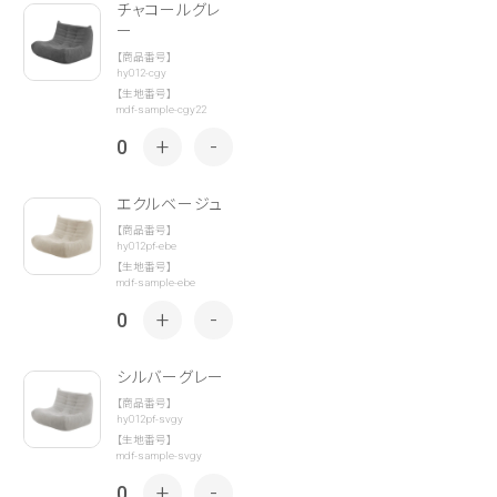
チャコールグレ
ー
【商品番号】
hy012-cgy
【生地番号】
mdf-sample-cgy22
+
-
0
エクルベージュ
【商品番号】
hy012pf-ebe
【生地番号】
mdf-sample-ebe
+
-
0
シルバーグレー
【商品番号】
hy012pf-svgy
【生地番号】
mdf-sample-svgy
+
-
0