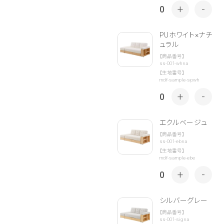
+
-
0
PUホワイト×ナチ
ュラル
【商品番号】
ss-001-whna
【生地番号】
mdf-sample-spwh
+
-
0
エクルベージュ
【商品番号】
ss-001-ebna
【生地番号】
mdf-sample-ebe
+
-
0
シルバーグレー
【商品番号】
ss-001-signa