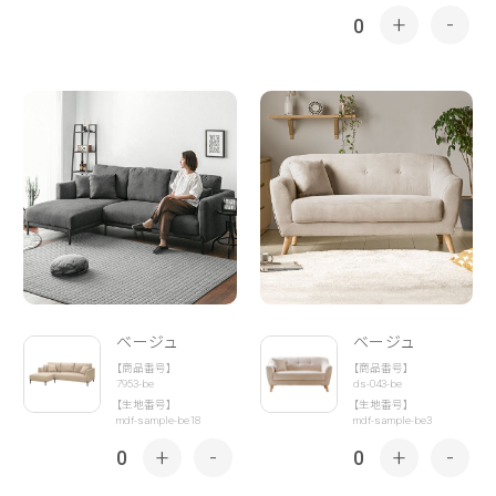
+
-
0
ベージュ
ベージュ
【商品番号】
【商品番号】
7953-be
ds-043-be
【生地番号】
【生地番号】
mdf-sample-be18
mdf-sample-be3
+
-
+
-
0
0