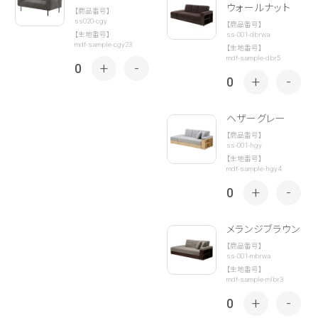
ウォールナット
【商品番号】
ss020-cgy
【商品番号】
ss-001-dbrwa
【生地番号】
mdf-sample-cgy23
【生地番号】
mdf-sample-dbr5
+
-
0
+
-
0
ヘザーグレー
【商品番号】
ss-001-hgy
【生地番号】
mdf-sample-hgy4
+
-
0
メランジブラウン
【商品番号】
ss-001-mbrwa
【生地番号】
mdf-sample-mlbr3
+
-
0