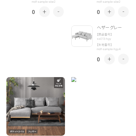
mdf-sample-sbe2
mdf-sample-sbe2
+
-
+
-
0
0
ヘザーグレー
【商品番号】
ss013-hgy
【生地番号】
mdf-sample-hgy4
+
-
0