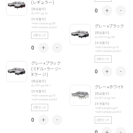
(レギュラー)
+
-
【商品番号】
0
ds-001-gy-br
【生地番号】
・
mdf-sample-gy28
グレー×ブラック
・
mdf-sample-pvbr6
【商品番号】
2枚セット
ds-001-m-gy-bk
【生地番号】
+
-
0
・
mdf-sample-gy10
・
mdf-sample-pvbk2
2枚セット
グレー×ブラック
(ミドル・ラージ・
+
-
0
Xラージ)
【商品番号】
ds-001-gy-bk-1
グレー×ホワイト
【生地番号】
【商品番号】
・
mdf-sample-gy10
ds-001-m-gy-wh
・
mdf-sample-pvbk2
【生地番号】
2枚セット
・
mdf-sample-gy9
・
mdf-sample-pvwh2
+
-
0
2枚セット
+
-
0