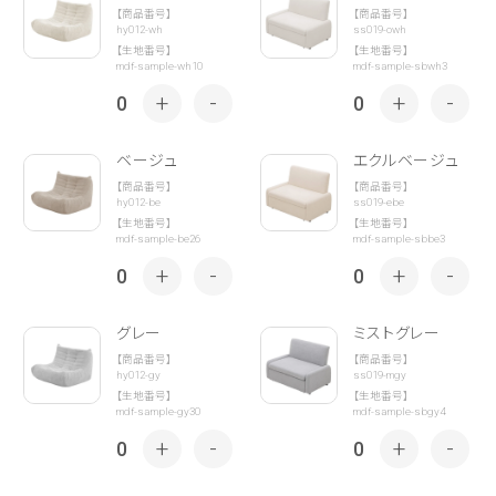
【商品番号】
【商品番号】
hy012-wh
ss019-owh
【生地番号】
【生地番号】
mdf-sample-wh10
mdf-sample-sbwh3
+
-
+
-
0
0
ベージュ
エクルベージュ
【商品番号】
【商品番号】
hy012-be
ss019-ebe
【生地番号】
【生地番号】
mdf-sample-be26
mdf-sample-sbbe3
+
-
+
-
0
0
グレー
ミストグレー
【商品番号】
【商品番号】
hy012-gy
ss019-mgy
【生地番号】
【生地番号】
mdf-sample-gy30
mdf-sample-sbgy4
+
-
+
-
0
0