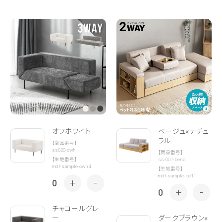
オフホワイト
ベージュ×ナチュ
ラル
【商品番号】
ss020-owh
【商品番号】
ss-001-bena
【生地番号】
mdf-sample-owh4
【生地番号】
mdf-sample-be11
+
-
0
+
-
0
チャコールグレ
ー
ダークブラウン×