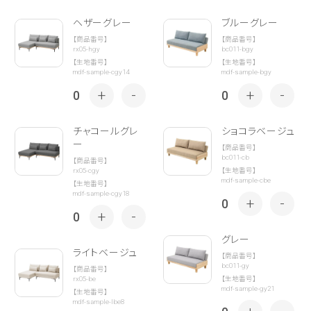
ヘザーグレー
ブルーグレー
【商品番号】
【商品番号】
rx05-hgy
bc011-bgy
【生地番号】
【生地番号】
mdf-sample-cgy14
mdf-sample-bgy
+
-
+
-
0
0
チャコールグレ
ショコラベージュ
ー
【商品番号】
bc011-cb
【商品番号】
rx05-cgy
【生地番号】
mdf-sample-cbe
【生地番号】
mdf-sample-cgy18
+
-
0
+
-
0
グレー
ライトベージュ
【商品番号】
bc011-gy
【商品番号】
rx05-be
【生地番号】
mdf-sample-gy21
【生地番号】
mdf-sample-lbe8