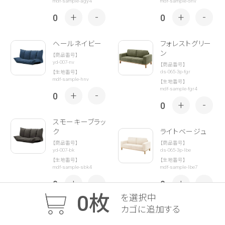
mdf-sample-agy4
mdf-sample-dnv
+
-
+
-
0
0
ヘールネイビー
フォレストグリー
ン
【商品番号】
yd-007-nv
【商品番号】
ds-065-3p-fgr
【生地番号】
mdf-sample-hnv
【生地番号】
mdf-sample-fgr4
+
-
0
+
-
0
スモーキーブラッ
ク
ライトベージュ
【商品番号】
【商品番号】
yd-007-bk
ds-065-3p-lbe
【生地番号】
【生地番号】
mdf-sample-sbk4
mdf-sample-lbe7
+
-
+
-
0
0
0
枚
を選択中
カゴに追加する
エクルベージュ
モカブラウン
【商品番号】
【商品番号】