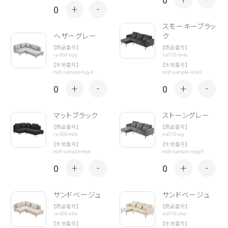
0
+
-
0
スモーキーブラッ
ヘザーグレー
ク
【商品番号】
【商品番号】
rx-003-hgy
ss013-smb
【生地番号】
【生地番号】
mdf-sample-hgy4
mdf-sample-sbk2
+
-
+
-
0
0
マットブラック
ストーングレー
【商品番号】
【商品番号】
rx-003-mbk
ss013-sg
【生地番号】
【生地番号】
mdf-sample-mbk
mdf-sample-stgy3
+
-
+
-
0
0
サンドベージュ
サンドベージュ
【商品番号】
【商品番号】
rx-003-sbe
ss013-sbe
【生地番号】
【生地番号】