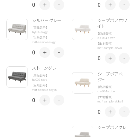
+
-
+
-
0
0
シルバーグレー
シープボアホワ
イト
【商品番号】
hy002-svgy
【商品番号】
ds-014-sbwh
【生地番号】
mdf-sample-svgy
【生地番号】
mdf-sample-sbwh
+
-
0
+
-
0
ストーングレー
シープボアベー
【商品番号】
ジュ
hy002-stgy
【生地番号】
【商品番号】
mdf-sample-stgy5
ds-014-sbbe
【生地番号】
+
-
0
mdf-sample-sbbe2
+
-
0
シープボアグレ
ー