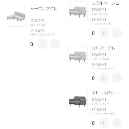
エクルベージュ
シープボアグレ
【商品番号】
ー
ss017pf-ebe
【生地番号】
【商品番号】
mdf-sample-ebe
ss018-sbgy
【生地番号】
+
-
0
mdf-sample-sbgy3
+
-
0
シルバーグレー
【商品番号】
ss017pf-svgy
【生地番号】
mdf-sample-svgy
+
-
0
ストーングレー
【商品番号】
ss017pf-stgy
【生地番号】
mdf-sample-stgy5
+
-
0