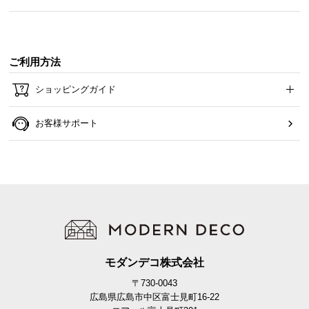
ら
探
す
ご利用方法
ショッピングガイド
イ
ン
テ
お客様サポート
リ
ア
テ
イ
ス
ト
か
ら
モダンデコ株式会社
探
す
〒730-0043
広島県広島市中区富士見町16-22