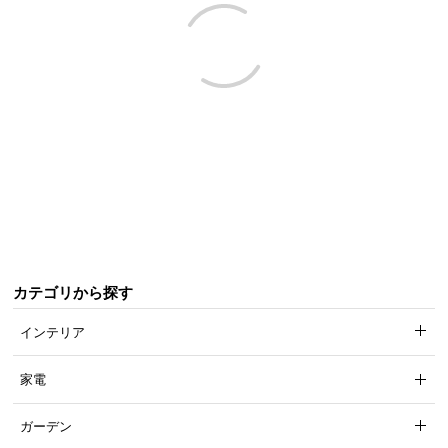
近
チ
ェ
ッ
ク
し
た
ア
イ
テ
ム
カテゴリから探す
特
集
インテリア
一
覧
家電
ガーデン
人