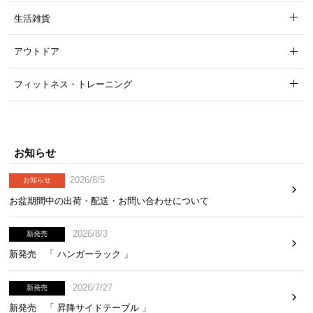
気
生活雑貨
ア
イ
アウトドア
テ
ム
フィットネス・トレーニング
ラ
ン
キ
ン
お知らせ
グ
2026/8/5
お知らせ
お盆期間中の出荷・配送・お問い合わせについて
商
品
2026/8/3
新発売
カ
新発売 「 ハンガーラック 」
テ
ゴ
2026/7/27
新発売
リ
か
新発売 「 昇降サイドテーブル 」