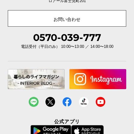
ロアール富士見町201
イ
ン
お問い合わせ
テ
リ
0570-039-777
ア
コ
電話受付（平日のみ） 10:00〜13:00 ／ 14:00〜18:00
ー
デ
ィ
ネ
ー
ト
か
ら
探
す
公式アプリ