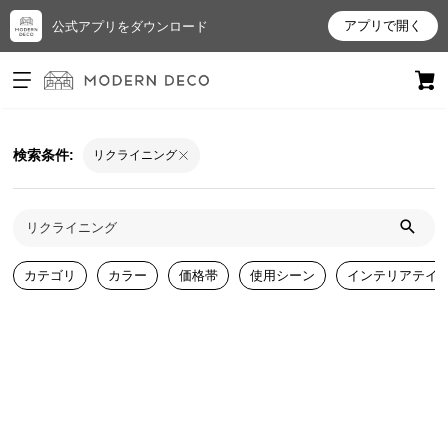
アプリで開く
公式アプリをダウンロード
ログイン
新規会員登録
検索条件:
リクライニング
お
気
に
入
り
カテゴリ
カラー
価格帯
使用シーン
インテリアテイ
ア
イ
テ
ム
最