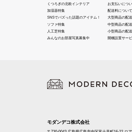
くつろぎの北欧インテリア
お支払いにつ
加湿器特集
配送料につい
SNSでバズった話題のアイテム！
大型商品の配
ソファ特集
中型商品の配
人工芝特集
小型商品の配
みんなのお部屋写真募集中
開梱設置サー
モダンデコ株式会社
〒730-0043
広島県広島市中区富士見町16-22
ロア