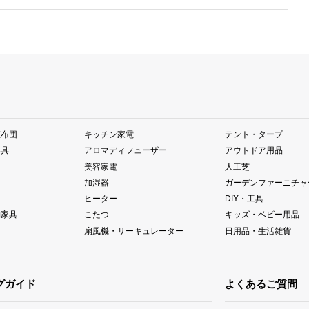
座布団
キッチン家電
テント・タープ
器具
アロマディフューザー
アウトドア用品
美容家電
人工芝
加湿器
ガーデンファーニチャ
ヒーター
DIY・工具
納家具
こたつ
キッズ・ベビー用品
扇風機・サーキュレーター
日用品・生活雑貨
グガイド
よくあるご質問