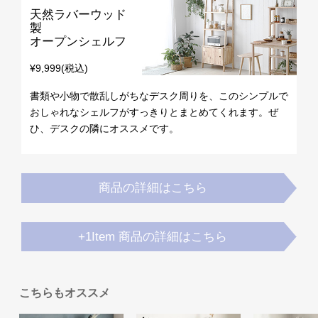
天然ラバーウッド
お
製
オープンシェルフ
知
ら
¥9,999(税込)
せ
書類や小物で散乱しがちなデスク周りを、このシンプルで
おしゃれなシェルフがすっきりとまとめてくれます。ぜ
ブ
ひ、デスクの隣にオススメです。
ロ
グ
商品の詳細はこちら
企
業
+1Item 商品の詳細はこちら
情
報
©
M
こちらもオススメ
O