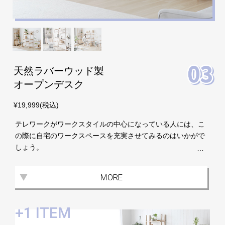
会
員
規
約
に
天然ラバーウッド製
つ
オープンデスク
い
て
¥19,999(税込)
テレワークがワークスタイルの中心になっている人には、こ
の際に自宅のワークスペースを充実させてみるのはいかがで
お
しょう。
客
余計な装飾のない優しい風合いの木目でデザインされたデス
様
クは、どんなお部屋にも自然に溶け込みます。お洒落なカフ
サ
MORE
ェのような空間で気持ちも穏やかになる事でしょう。日々の
ポ
仕事もさらに効率UP間違いなしです！
ー
ト
+1 ITEM