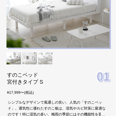
イ
ン
テ
リ
ア
テ
イ
ス
ト
か
ら
探
す
すのこベッド
宮付きタイプ S
イ
¥17,999〜(税込)
ン
シンプルなデザインで風通しの良い、人気の「すのこベッ
テ
ド」。通気性に優れたすのこ板は、湿気やカビ対策に最適な
リ
のです！特に湿気の多い、梅雨の季節にはその機能性を更に
ア