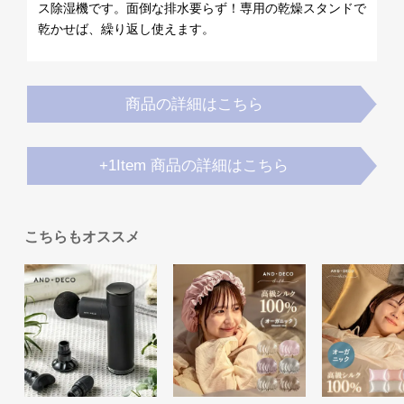
ス除湿機です。面倒な排水要らず！専用の乾燥スタンドで
梱
乾かせば、繰り返し使えます。
設
置
サ
ー
商品の詳細はこちら
ビ
ス
に
+1Item 商品の詳細はこちら
つ
い
て
こちらもオススメ
搬
入
経
路
に
つ
い