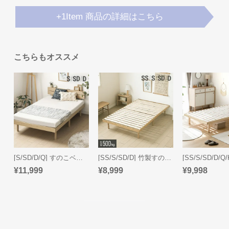
ガ
+1Item 商品の詳細はこちら
イ
ド
お
こちらもオススメ
支
払
い
に
つ
い
て
[S/SD/D/Q] すのこベッド 宮付きタイプ 2口コンセント
[SS/S/SD/D] 竹製すのこベッド
配
¥11,999
¥8,999
¥9,998
送
料
に
つ
い