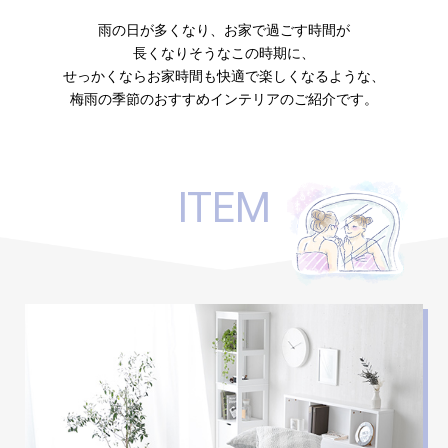
ラ
雨の日が多くなり、お家で過ごす時間が
ン
長くなりそうなこの時期に、
キ
せっかくならお家時間も快適で楽しくなるような、
ン
梅雨の季節のおすすめインテリアのご紹介です。
グ
商
ITEM
品
カ
テ
ゴ
リ
か
ら
探
す