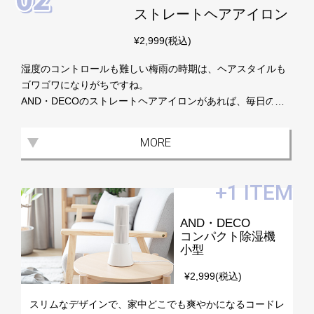
ストレートヘアアイロン
送
に
¥2,999(税込)
つ
い
湿度のコントロールも難しい梅雨の時期は、ヘアスタイルも
て
ゴワゴワになりがちですね。
AND・DECOのストレートヘアアイロンがあれば、毎日の髪
小
の悩みも解消してくれます。高濃度のマイナスイオンを放出
型
されるので、まるでサロン帰りのツヤさらストレートが短時
MORE
商
間で仕上がります！また巻き方次第で、ワンカールやウェー
品
ブなどのアレンジも楽しめます。
の
+1 ITEM
配
送
AND・DECO
に
コンパクト除湿機
つ
小型
い
て
¥2,999(税込)
スリムなデザインで、家中どこでも爽やかになるコードレ
開