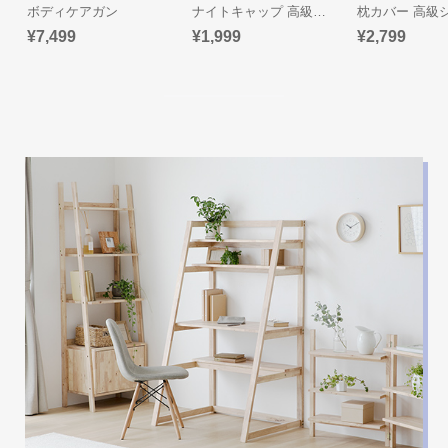
て
ボディケアガン
ナイトキャップ 高級シルク100%
¥7,499
¥1,999
¥2,799
返
品・
キ
ャ
ン
セ
ル
に
つ
い
て
保
証
に
つ
い
て