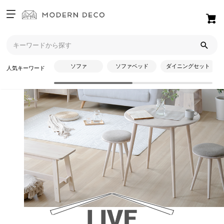
お
気
に
入
ソファ
ソファベッド
ダイニングセット
人気キーワード
り
ア
イ
テ
ム
最
近
チ
ェ
ッ
ク
し