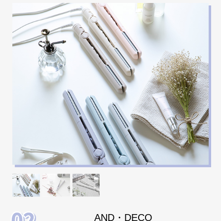
て
大
型
商
品
の
配
送
に
つ
い
て
中
型
商
品
の
AND・DECO
配