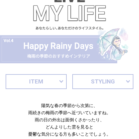
た
ア
イ
テ
ム
特
集
一
覧
ITEM
STYLING
人
陽気な春の季節から次第に、
気
雨続きの梅雨の季節へ近づいていますね。
ア
雨の日の外出は面倒くさかったり、
イ
どんよりした雲を見ると
テ
憂鬱な気分になる方も多いことでしょう。
ム