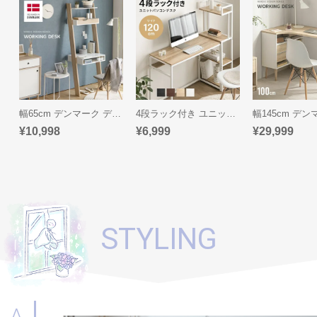
D
E
R
N
D
E
C
幅65cm デンマーク デザイン ワークデスク
4段ラック付き ユニットパソコンデスク
O
¥10,998
¥6,999
¥29,999
C
o.,
L
t
d.
A
STYLING
l
l
A