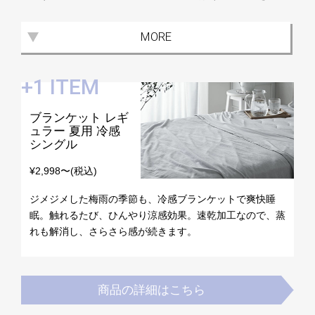
発揮します。湿気を効率よく逃し、蒸れにくく、快適な睡眠
コ
環境を実現します。ベット下は収納スペースとして有効活用
ー
MORE
でき、また掃除機もかけやすい高さなのも人気の理由です。
デ
ィ
+1 ITEM
ネ
ー
ト
ブランケット レギ
か
ュラー 夏用 冷感
シングル
ら
探
¥2,998〜(税込)
す
ジメジメした梅雨の季節も、冷感ブランケットで爽快睡
眠。触れるたび、ひんやり涼感効果。速乾加工なので、蒸
シ
れも解消し、さらさら感が続きます。
ョ
ッ
ピ
商品の詳細はこちら
ン
グ