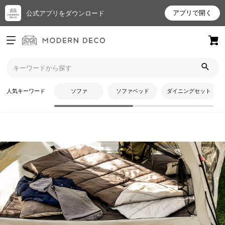
アプリで開く
公式アプリをダウンロード
ログイン
新規会員登録
トップ
アウトドア用品
寝袋・マット
お
人気キーワード
ソファ
ソファベッド
ダイニングセット
気
に
入
り
ア
イ
テ
CATEGORY
ム
寝袋・マット
最