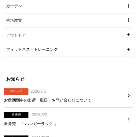
中
ガーデン
型
商
生活雑貨
品
の
アウトドア
配
送
フィットネス・トレーニング
に
つ
い
て
お知らせ
小
2026/8/5
お知らせ
型
お盆期間中の出荷・配送・お問い合わせについて
商
品
2026/8/3
新発売
の
配
新発売 「 ハンガーラック 」
送
に