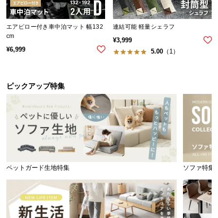
気
ア
エアピロー付き車中泊マット 幅132
連結可能 軽量シェラフ
イ
cm
¥
3,999
テ
¥
6,999
5.00
（1）
ム
ラ
ン
ピックアップ特集
キ
ン
グ
商
品
ペットガード生地特集
ソファ特集
カ
テ
ゴ
リ
か