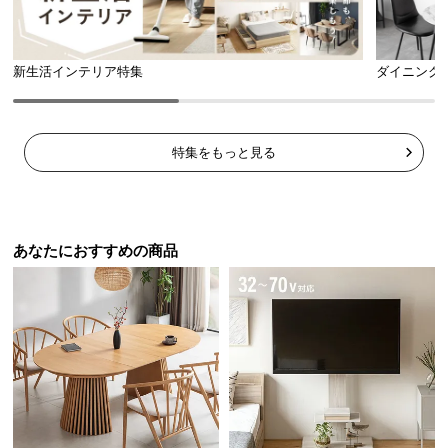
ら
探
す
新生活インテリア特集
ダイニング
イ
特集をもっと見る
ン
テ
リ
ア
テ
あなたにおすすめの商品
イ
ス
ト
か
ら
探
す