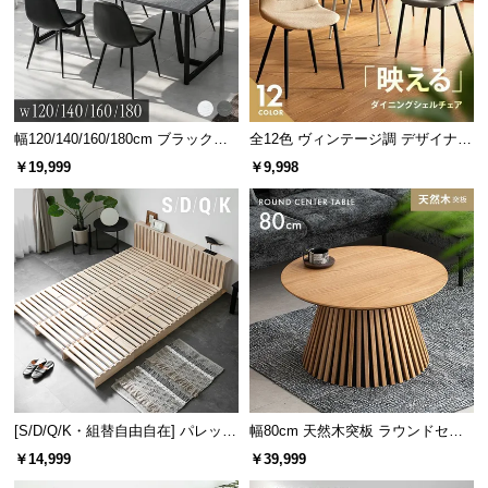
シ
ョ
ッ
ピ
ン
グ
幅120/140/160/180cm ブラックフ
全12色 ヴィンテージ調 デザイナー
ガ
レーム ダイニング 大理石調 4人掛
ズシェルチェア
￥19,999
￥9,998
イ
け
ド
お
支
払
い
に
つ
い
て
[S/D/Q/K・組替自由自在] パレット
幅80cm 天然木突板 ラウンドセン
ベッド 8/12/16枚セット
ターテーブル 美しい格子デザイン
￥14,999
￥39,999
配