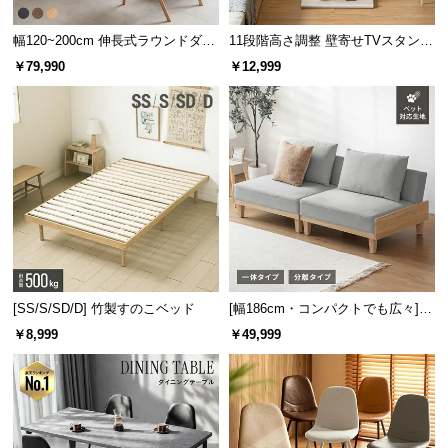
イ
幅120~200cm 伸長式ラウンドダイ
11段階高さ調整 壁寄せTVスタンド
ン
ニングテーブル 6人掛け 天然木突
キャスター付き 上下左右角度調節
￥79,990
￥12,999
テ
板 美しい格子デザイン
機能
リ
ア
コ
ー
デ
ィ
ネ
ー
ト
か
[SS/S/SD/D] 竹製すのこベッド
[幅186cm・コンパクトでも広々] 3
人掛けソファベッド リクライニン
ら
￥8,999
￥49,999
グ 天然木フレーム 北欧
探
す