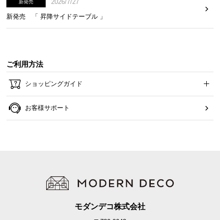
2026/7/27
新発売
つ
新発売 「 昇降サイドテーブル 」
い
て
開
ご利用方法
梱
設
ショッピングガイド
置
サ
お客様サポート
ー
ビ
ス
に
つ
い
て
搬
モダンデコ株式会社
入