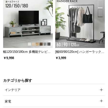
送
料
に
つ
い
て
大
型
幅120/150/180cm 多機能テレビボ
[幅60/90/120cm] ハンガーラック
商
ード 木目/石目調 オープン収納・
スチール 4段階高さ調節 サイドフ
￥9,998
￥3,999
品
引き出し収納付き
ック オープンラック シンプル
の
配
送
カテゴリから探す
に
つ
インテリア
い
て
家電