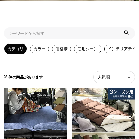
近
チ
ェ
ッ
ク
し
た
カテゴリ
カラー
価格帯
使用シーン
インテリアテイ
ア
イ
テ
ム
2
人気順
特
集
一
覧
人