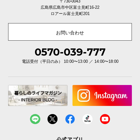
〒730-0043
経
広島県広島市中区富士見町16-22
路
ロアール富士見町201
に
つ
お問い合わせ
い
て
0570-039-777
返
電話受付（平日のみ） 10:00〜13:00 ／ 14:00〜18:00
品・
キ
ャ
ン
セ
ル
に
つ
い
て
公式アプリ