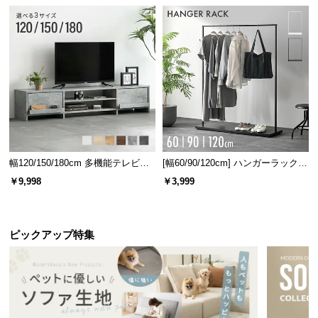
幅120/150/180cm 多機能テレビボ
[幅60/90/120cm] ハンガーラック
ード 木目/石目調 オープン収納・
スチール 4段階高さ調節 サイドフ
￥9,998
￥3,999
引き出し収納付き
ック オープンラック シンプル
ピックアップ特集