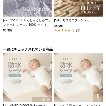
サ
ポ
ー
[ハーフ/S/SD/D] くしゅくしゅブラ
[S/D] モコモコブランケット
ト
ンケット レーヨン100% とろける
¥5,999
肌触り
¥3,999
5
（3）
お
知
ら
一緒にチェックされている商品
せ
ブ
ロ
グ
企
業
[ミニ/S/SD/D/Q/K] 防水シーツ ノ
[シングル] 防水シーツ ノンパイル