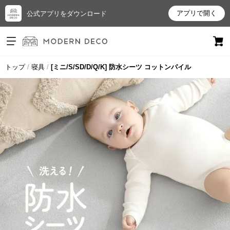
アプリで開く
公式アプリをダウンロード
ログイン
新規会員登録
トップ
寝具
[ミニ/S/SD/D/Q/K] 防水シーツ コットンパイル
お
気
に
入
り
ア
イ
テ
ム
最