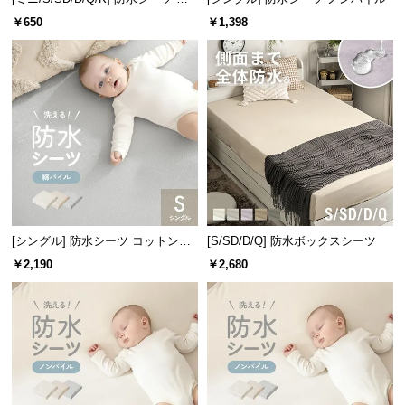
情
ンパイル
報
￥650
￥1,398
©
M
O
D
E
R
N
D
E
[シングル] 防水シーツ コットンパ
[S/SD/D/Q] 防水ボックスシーツ
C
イル
O
￥2,190
￥2,680
C
o.,
L
t
d.
A