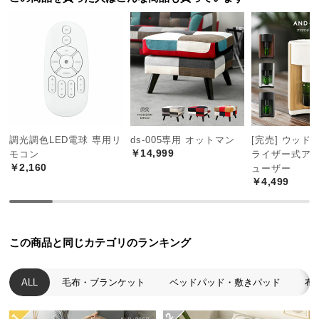
中
型
商
品
の
配
送
に
つ
調光調色LED電球 専用リ
ds-005専用 オットマン
[完売] ウッド
￥14,999
い
モコン
ライザー式ア
￥2,160
ューザー
て
￥4,499
小
型
商
この商品と同じカテゴリのランキング
品
の
ALL
毛布・ブランケット
ベッドパッド・敷きパッド
布
配
送
に