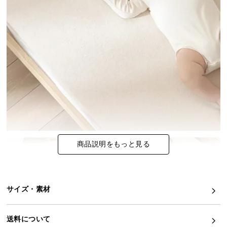
イ
ン
テ
リ
ア
コ
ー
デ
ィ
ネ
ー
商品説明をもっと見る
ト
か
ら
探
サイズ・素材
す
送料について