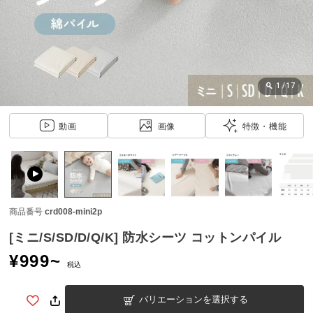
近
チ
ェ
ッ
ク
し
1
/
17
た
ア
動画
画像
特徴・機能
イ
テ
ム
商品番号
crd008-mini2p
特
集
[ミニ/S/SD/D/Q/K] 防水シーツ コットンパイル
一
¥
999
~
覧
税込
バリエーションを選択する
人