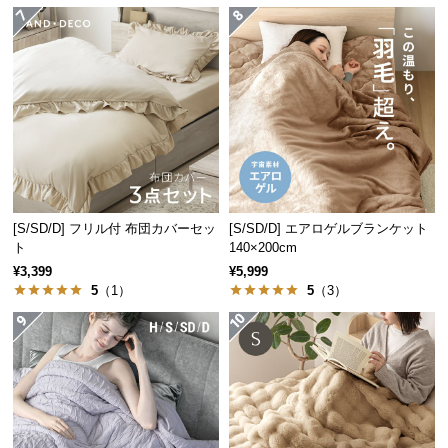
保
証
に
つ
い
て
会
員
規
[S/SD/D] フリル付 布団カバーセッ
[S/SD/D] エアロゲルブランケット
約
ト
140×200cm
に
¥3,399
¥5,999
つ
5
（1）
5
（3）
い
て
お
客
様