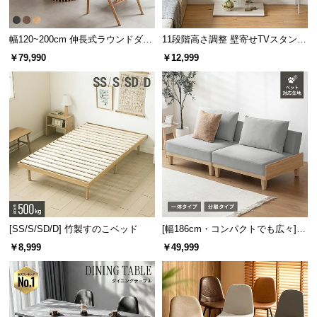
幅120~200cm 伸長式ラウンドダイ
11段階高さ調整 壁寄せTVスタンド
ニングテーブル 6人掛け 天然木突
キャスター付き 上下左右角度調節
￥79,990
￥12,999
板 美しい格子デザイン
機能
[SS/S/SD/D] 竹製すのこベッド
[幅186cm・コンパクトでも広々] 3
人掛けソファベッド リクライニン
￥8,999
￥49,999
グ 天然木フレーム 北欧