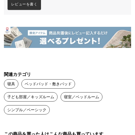
レビューを書く
送
料
に
つ
い
て
大
型
商
関連カテゴリ
品
の
寝具
ベッドパッド・敷きパッド
配
送
子ども部屋／キッズルーム
寝室／ベッドルーム
に
つ
シンプル／ベーシック
い
て
この商品を買った人はこんな商品も買っています