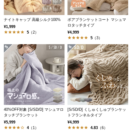
経
路
に
ナイトキャップ 高級シルク100%
ボアブランケットコート マシュマ
つ
ロタッチタイプ
¥1,999
い
5
（2）
¥4,999
て
5
（3）
返
品・
キ
ャ
ン
セ
ル
に
つ
40%OFF対象 [S/SD/D] マシュマロ
[S/SD/D] くしゅくしゅブランケッ
い
タッチブランケット
トフランネルタイプ
て
¥5,999
¥4,999
4
（1）
4.83
（6）