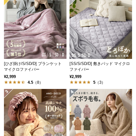
つ
い
て
開
梱
設
置
サ
[ひざ掛け/S/SD/D] ブランケット
[SS/S/SD/D] 敷きパッド マイクロ
マイクロファイバー
ファイバー
ー
¥2,999
¥2,999
ビ
4.5
（8）
5
（3）
ス
に
つ
い
て
搬
入