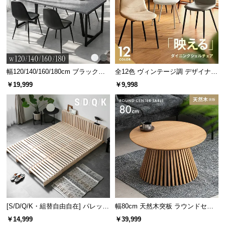
幅120/140/160/180cm ブラックフ
全12色 ヴィンテージ調 デザイナー
レーム ダイニング 大理石調 4人掛
ズシェルチェア
￥19,999
￥9,998
け
[S/D/Q/K・組替自由自在] パレット
幅80cm 天然木突板 ラウンドセン
ベッド 8/12/16枚セット
ターテーブル 美しい格子デザイン
￥14,999
￥39,999