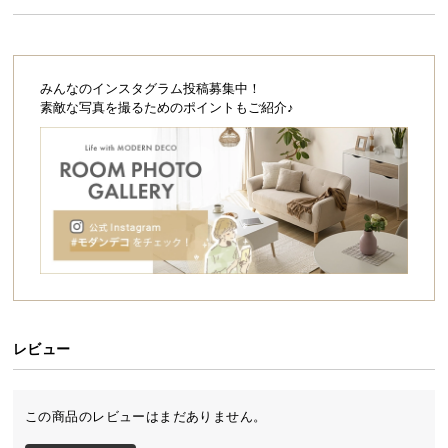
シ
ョ
ッ
ピ
みんなのインスタグラム投稿募集中！
ン
素敵な写真を撮るためのポイントもご紹介♪
グ
ガ
イ
ド
お
支
払
い
に
つ
レビュー
い
て
この商品のレビューはまだありません。
配