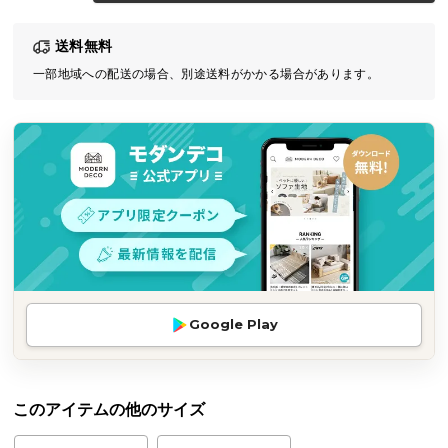
気
送料無料
ア
イ
一部地域への配送の場合、別途送料がかかる場合があります。
テ
ム
ラ
ン
キ
ン
グ
商
Google Play
品
カ
テ
ゴ
このアイテムの他のサイズ
リ
か