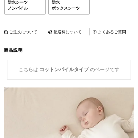
防水シーツ
防水
ら
ノンパイル
ボックスシーツ
探
す
ご注文について
配送料について
よくあるご質問
イ
ン
商品説明
テ
リ
ア
こちらは
コットンパイルタイプ
のページです
テ
イ
ス
ト
か
ら
探
す