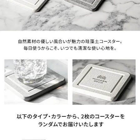
中
型
商
品
の
配
送
に
つ
い
て
小
型
商
品
の
配
送
に