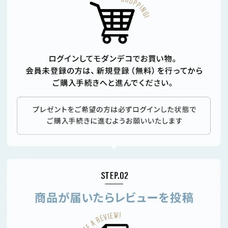
保
証
に
つ
い
て
会
員
規
約
に
つ
い
て
お
客
様