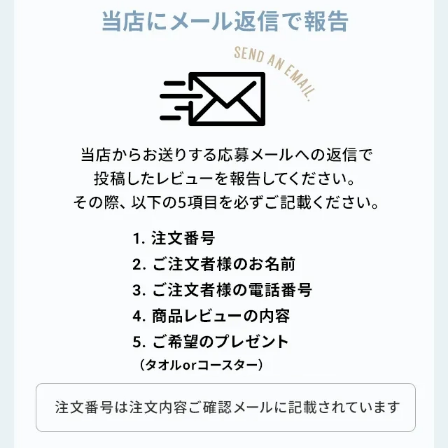
情
報
©
M
O
D
E
R
N
D
E
C
O
C
o.,
L
t
d.
A