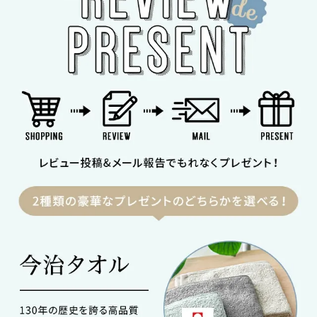
近
チ
ェ
ッ
ク
し
た
ア
イ
テ
ム
特
集
一
覧
人