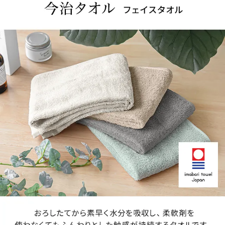
ら
探
す
イ
ン
テ
リ
ア
テ
イ
ス
ト
か
ら
探
す