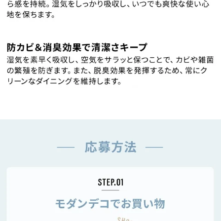
経
路
に
つ
い
て
返
品・
キ
ャ
ン
セ
ル
に
つ
い
て