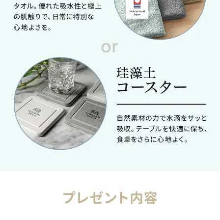
気
ア
イ
テ
ム
ラ
ン
キ
ン
グ
商
品
カ
テ
ゴ
リ
か