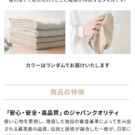
イ
ン
テ
リ
ア
コ
ー
デ
ィ
ネ
ー
ト
か
ら
探
す