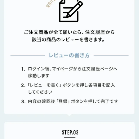
サ
ポ
ー
ト
お
知
ら
せ
ブ
ロ
グ
企
業