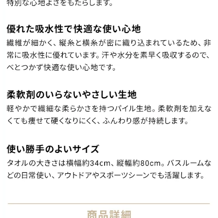
シ
ョ
ッ
ピ
ン
グ
ガ
イ
ド
お
支
払
い
に
つ
い
て
配