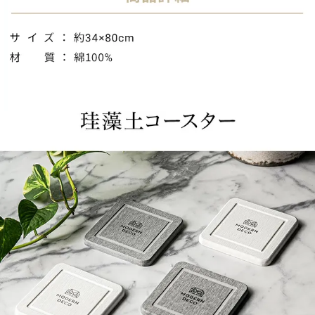
送
料
に
つ
い
て
大
型
商
品
の
配
送
に
つ
い
て