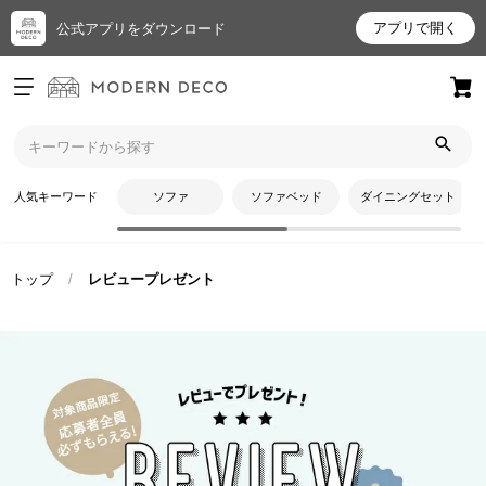
アプリで開く
公式アプリをダウンロード
ログイン
新規会員登録
お
人気キーワード
ソファ
ソファベッド
ダイニングセット
気
に
入
トップ
レビュープレゼント
り
ア
イ
テ
ム
最