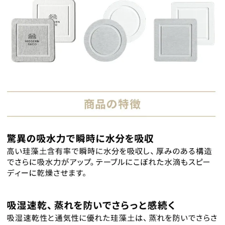
つ
い
て
開
梱
設
置
サ
ー
ビ
ス
に
つ
い
て
搬
入