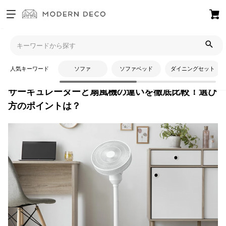
お
気
モダンデコTOP
コラム
暮らしの知識
サーキュレーターと扇
に
風機の違いを徹底比較！選び方のポイントは？
入
人気キーワード
ソファ
ソファベッド
ダイニングセット
り
ア
サーキュレーターと扇風機の違いを徹底比較！選び
イ
方のポイントは？
テ
ム
最
近
チ
ェ
ッ
ク
し