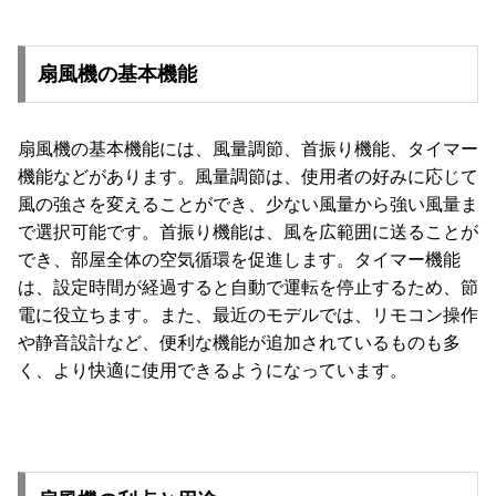
て
会
扇風機の基本機能
員
規
約
扇風機の基本機能には、風量調節、首振り機能、タイマー
に
機能などがあります。風量調節は、使用者の好みに応じて
つ
風の強さを変えることができ、少ない風量から強い風量ま
い
で選択可能です。首振り機能は、風を広範囲に送ることが
て
でき、部屋全体の空気循環を促進します。タイマー機能
は、設定時間が経過すると自動で運転を停止するため、節
電に役立ちます。また、最近のモデルでは、リモコン操作
お
や静音設計など、便利な機能が追加されているものも多
客
く、より快適に使用できるようになっています。
様
サ
ポ
ー
ト