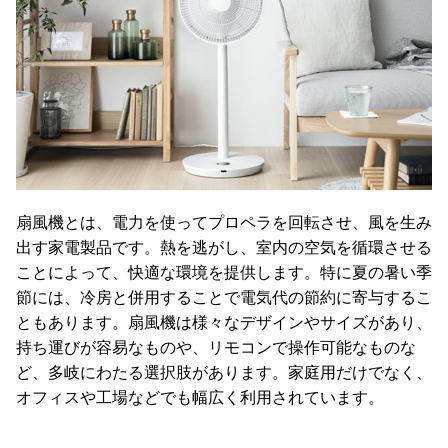
て
返
品
・
キ
ャ
ン
セ
ル
扇風機とは、電力を使ってプロペラを回転させ、風を生み
に
出す家電製品です。熱を逃がし、室内の空気を循環させる
つ
ことによって、快適な環境を提供します。特に夏の暑い季
い
節には、冷房と併用することで電気代の節約に寄与するこ
て
ともあります。扇風機は様々なデザインやサイズがあり、
持ち運びが容易なものや、リモコンで操作可能なものな
保
ど、多岐にわたる選択肢があります。家庭用だけでなく、
証
に
オフィスや工場などでも幅広く利用されています。
つ
い