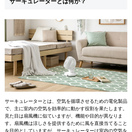
サーキュレーターとは何か？
コ
ー
デ
ィ
ネ
ー
ト
か
ら
探
す
シ
サーキュレーターとは、空気を循環させるための電化製品
ョ
で、主に室内の空気を効率的に動かす役割を果たします。
ッ
ピ
見た目は扇風機に似ていますが、機能や目的が異なりま
ン
す。扇風機は涼しさを提供するために風を直接当てること
グ
を目的としていますが、サーキュレーターは室内の空気を