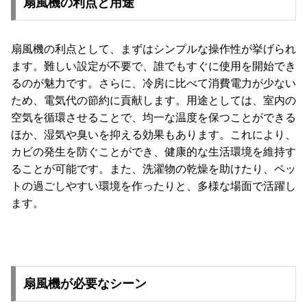
扇風機の利点と用途
お
扇風機の利点として、まずはシンプルな操作性が挙げられ
知
ます。難しい設定が不要で、誰でもすぐに使用を開始でき
ら
るのが魅力です。さらに、冷房に比べて消費電力が少ない
せ
ため、電気代の節約に貢献します。用途としては、室内の
空気を循環させることで、均一な温度を保つことができる
ほか、湿気や臭いを抑える効果もあります。これにより、
ブ
カビの発生を防ぐことができ、健康的な生活環境を維持す
ロ
ることが可能です。また、洗濯物の乾燥を助けたり、ペッ
グ
トの過ごしやすい環境を作ったりと、多様な場面で活躍し
ます。
企
業
情
報
©
扇風機が必要なシーン
M