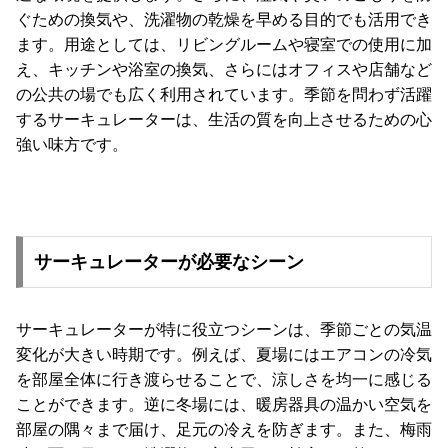
ぐための換気や、洗濯物の乾燥を早める目的でも活用でき
送
に
ます。用途としては、リビングルームや寝室での使用に加
つ
え、キッチンや浴室の換気、さらにはオフィスや店舗など
い
の公共の場でも広く利用されています。季節を問わず活躍
て
するサーキュレーターは、生活の質を向上させるための心
強い味方です。
小
型
商
品
の
サーキュレーターが必要なシーン
配
送
に
サーキュレーターが特に役立つシーンは、季節ごとの気温
つ
変化が大きい時期です。例えば、夏場にはエアコンの冷気
い
を部屋全体に行き渡らせることで、涼しさを均一に感じる
て
ことができます。逆に冬場には、暖房器具の温かい空気を
部屋の隅々まで届け、足元の冷えを防ぎます。また、梅雨
開