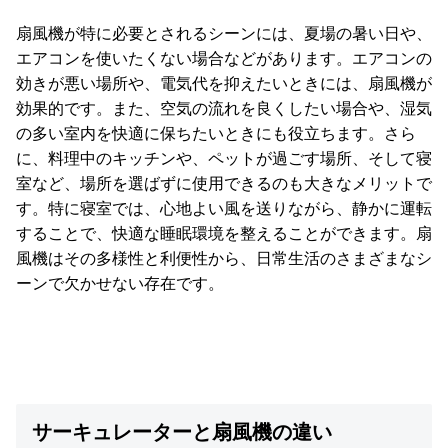
O
D
扇風機が特に必要とされるシーンには、夏場の暑い日や、
E
エアコンを使いたくない場合などがあります。エアコンの
R
効きが悪い場所や、電気代を抑えたいときには、扇風機が
N
効果的です。また、空気の流れを良くしたい場合や、湿気
D
の多い室内を快適に保ちたいときにも役立ちます。さら
E
に、料理中のキッチンや、ペットが過ごす場所、そして寝
C
室など、場所を選ばずに使用できるのも大きなメリットで
O
す。特に寝室では、心地よい風を送りながら、静かに運転
C
することで、快適な睡眠環境を整えることができます。扇
o
風機はその多様性と利便性から、日常生活のさまざまなシ
.
,
ーンで欠かせない存在です。
L
t
d
.
A
l
サーキュレーターと扇風機の違い
l