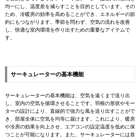
ガ
均一にし、温度差を減らすことを目的としています。その
イ
ため、冷暖房の効率を高めることができ、エネルギーの節
ド
約にもつながります。季節を問わず、空気の流れを改善
し、快適な室内環境を作り出すための重要なアイテムで
お
す。
支
払
い
に
つ
サーキュレーターの基本機能
い
て
サーキュレーターの基本機能は、空気を遠くまで送り出
配
し、室内の空気を循環させることです。羽根の形状やモー
送
ターの設計により、直線的で強力な風を送り出すことがで
料
き、部屋全体に空気を均等に届けます。これにより、暖房
に
や冷房の効果を向上させ、エアコンの設定温度を低めに保
つ
つことが可能になります。また、サーキュレーターには首
い