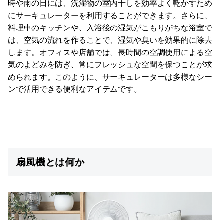
時や雨の日には、洗濯物の室内干しを効率よく乾かすため
梱
にサーキュレーターを利用することができます。さらに、
設
料理中のキッチンや、入浴後の湿気がこもりがちな浴室で
置
は、空気の流れを作ることで、湿気や臭いを効果的に除去
サ
ー
します。オフィスや店舗では、長時間の空調使用による空
ビ
気のよどみを防ぎ、常にフレッシュな空間を保つことが求
ス
められます。このように、サーキュレーターは多様なシー
に
ンで活用できる便利なアイテムです。
つ
い
て
搬
入
扇風機とは何か
経
路
に
つ
い