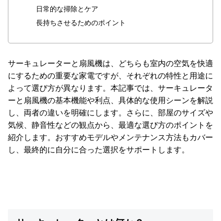
イ
日常的な掃除とケア
ン
長持ちさせるためのポイント
テ
リ
ア
テ
サーキュレーターと扇風機は、どちらも室内の空気を快適
イ
にするための重要な家電ですが、それぞれの特性と用途に
ス
よって選び方が異なります。本記事では、サーキュレータ
ト
ーと扇風機の基本機能や利点、具体的な使用シーンを解説
か
し、両者の違いを明確にします。さらに、部屋のサイズや
ら
気候、静音性などの観点から、最適な選び方のポイントを
探
紹介します。おすすめモデルやメンテナンス方法もカバー
す
し、最終的に自分に合った選択をサポートします。
イ
ン
テ
リ
ア