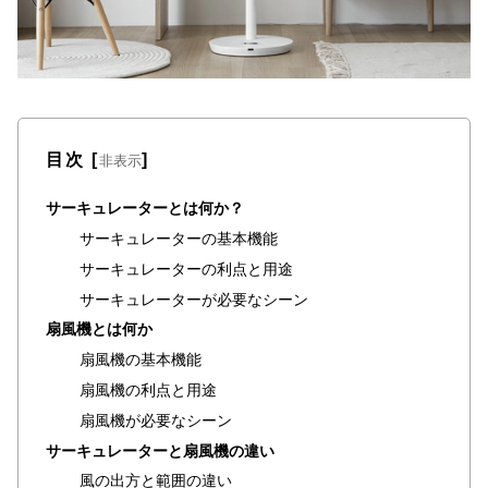
た
ア
イ
テ
ム
目次
[
]
非表示
特
サーキュレーターとは何か？
集
サーキュレーターの基本機能
一
サーキュレーターの利点と用途
覧
サーキュレーターが必要なシーン
扇風機とは何か
人
扇風機の基本機能
気
扇風機の利点と用途
ア
扇風機が必要なシーン
イ
サーキュレーターと扇風機の違い
テ
ム
風の出方と範囲の違い