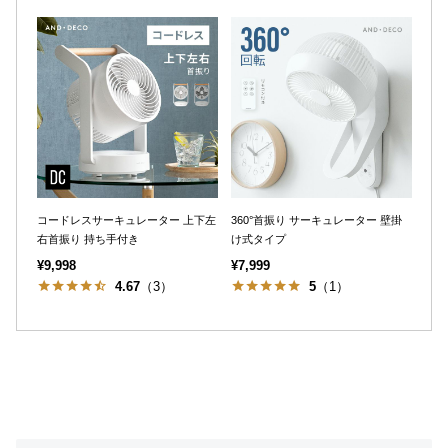
コードレスサーキュレーター 上下左
360°首振り サーキュレーター 壁掛
右首振り 持ち手付き
け式タイプ
¥9,998
¥7,999
4.67
（3）
5
（1）