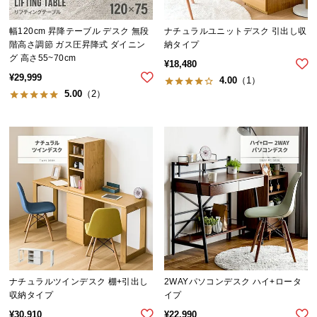
つ
い
幅120cm 昇降テーブル デスク 無段
ナチュラルユニットデスク 引出し収
階高さ調節 ガス圧昇降式 ダイニン
納タイプ
て
グ 高さ55~70cm
¥
18,480
¥
29,999
4.00
（1）
開
5.00
（2）
梱
設
置
サ
ー
ビ
ス
に
つ
い
て
ナチュラルツインデスク 棚+引出し
2WAYパソコンデスク ハイ+ロータ
搬
収納タイプ
イプ
入
¥
30,910
¥
22,990