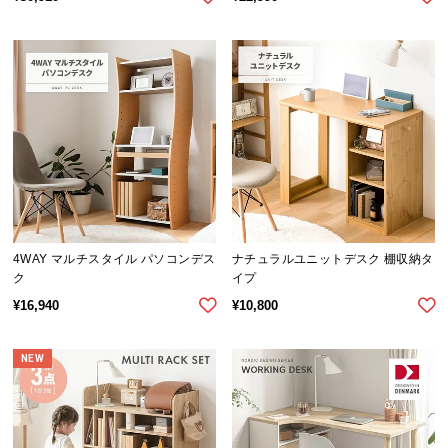
経
路
に
つ
い
て
返
品・
キ
ャ
4WAY マルチスタイル パソコンデス
ナチュラルユニットデスク 棚収納タ
ン
ク
イプ
セ
¥
16,940
¥
10,800
ル
に
つ
NEW
い
て