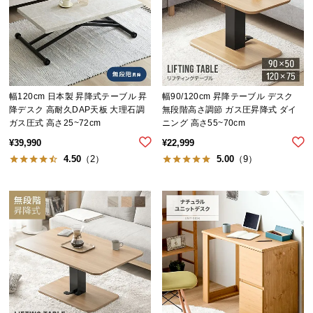
中
型
商
品
の
配
幅120cm 日本製 昇降式テーブル 昇
幅90/120cm 昇降テーブル デスク
送
降デスク 高耐久DAP天板 大理石調
無段階高さ調節 ガス圧昇降式 ダイ
に
ガス圧式 高さ25~72cm
ニング 高さ55~70cm
つ
¥
39,990
¥
22,999
い
4.50
（2）
5.00
（9）
て
小
型
商
品
の
配
送
に