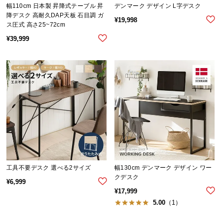
幅110cm 日本製 昇降式テーブル 昇
デンマーク デザイン L字デスク
サ
降デスク 高耐久DAP天板 石目調 ガ
¥
19,998
ポ
ス圧式 高さ25~72cm
ー
¥
39,999
ト
お
知
ら
せ
ブ
ロ
工具不要デスク 選べる2サイズ
幅130cm デンマーク デザイン ワー
グ
クデスク
¥
6,999
¥
17,999
5.00
（1）
企
業