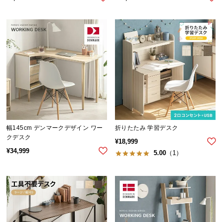
幅145cm デンマークデザイン ワー
折りたたみ 学習デスク
クデスク
¥
18,999
¥
34,999
5.00
（1）