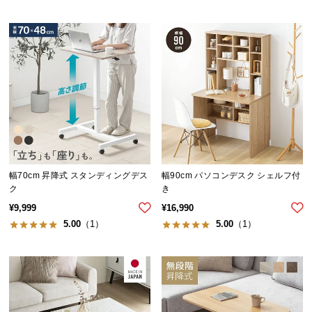
送
料
に
つ
い
て
大
型
商
品
幅70cm 昇降式 スタンディングデス
幅90cm パソコンデスク シェルフ付
の
ク
き
配
¥
9,999
¥
16,990
送
5.00
（1）
5.00
（1）
に
つ
い
て