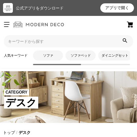
アプリで開く
公式アプリをダウンロード
ログイン
新規会員登録
お
人気キーワード
ソファ
ソファベッド
ダイニングセット
気
に
入
り
ア
CATEGORY
イ
デスク
テ
ム
最
トップ
デスク