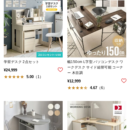
ら
探
す
イ
ン
テ
リ
学習デスク 2点セット
幅150cm L字型 パソコンデスク ワ
ア
ークデスク サイド組替可能 コーナ
¥
24,999
テ
ー 木目調
5.00
（1）
イ
¥
12,999
ス
4.67
（6）
ト
か
ら
探
す