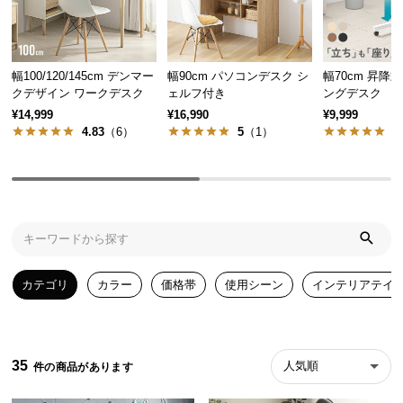
気
ア
イ
幅100/120/145cm デンマー
幅90cm パソコンデスク シ
幅70cm 昇降
テ
クデザイン ワークデスク
ェルフ付き
ングデスク
ム
¥14,999
¥16,990
¥9,999
ラ
4.83
（6）
5
（1）
5
ン
キ
ン
グ
商
カテゴリ
カラー
価格帯
使用シーン
インテリアテイ
品
カ
テ
ゴ
35
人気順
リ
か