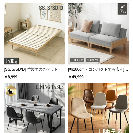
板 美しい格子デザイン
機能
[SS/S/SD/D] 竹製すのこベッド
[幅186cm・コンパクトでも広々] 3
人掛けソファベッド リクライニン
￥8,999
￥49,999
グ 天然木フレーム 北欧