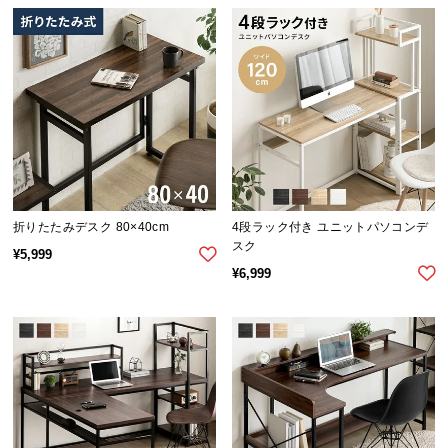
情
報
©
M
O
D
E
R
N
D
折りたたみデスク 80×40cm
4段ラック付き ユニットパソコンデ
E
スク
¥
5,999
C
¥
6,999
O
C
o.,
L
t
d.
A