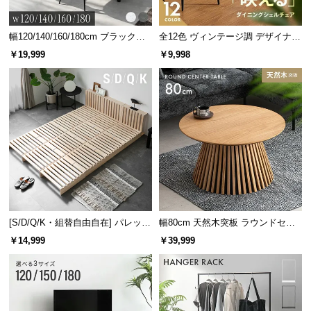
幅120/140/160/180cm ブラックフ
全12色 ヴィンテージ調 デザイナー
レーム ダイニング 大理石調 4人掛
ズシェルチェア
￥19,999
￥9,998
け
[S/D/Q/K・組替自由自在] パレット
幅80cm 天然木突板 ラウンドセン
ベッド 8/12/16枚セット
ターテーブル 美しい格子デザイン
￥14,999
￥39,999