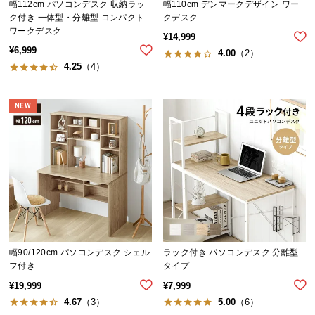
シ
幅112cm パソコンデスク 収納ラッ
幅110cm デンマークデザイン ワー
ョ
ク付き 一体型・分離型 コンパクト
クデスク
ワークデスク
ッ
¥
14,999
ピ
¥
6,999
4.00
（2）
ン
4.25
（4）
グ
ガ
NEW
イ
ド
お
支
払
い
に
つ
幅90/120cm パソコンデスク シェル
ラック付き パソコンデスク 分離型
い
フ付き
タイプ
て
¥
19,999
¥
7,999
4.67
（3）
5.00
（6）
配