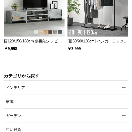
幅120/150/180cm 多機能テレビボ
[幅60/90/120cm] ハンガーラック
ード 木目/石目調 オープン収納・
スチール 4段階高さ調節 サイドフ
￥9,998
￥3,999
引き出し収納付き
ック オープンラック シンプル
カテゴリから探す
インテリア
家電
ガーデン
生活雑貨