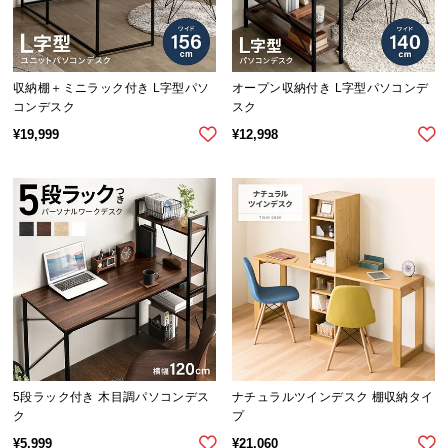
l
l
収納棚＋ミニラック付き L字型パソ
オープン収納付き L字型パソコンデ
コンデスク
スク
¥
19,999
¥
12,998
5段ラック付き 木目調パソコンデス
ナチュラルツインデスク 棚収納タイ
ク
プ
¥
5,999
¥
21,060