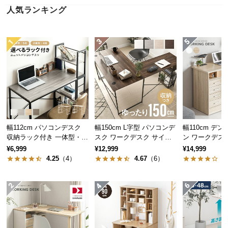
近
人気ランキング
チ
ェ
ッ
ク
し
た
ア
イ
テ
ム
幅112cm パソコンデスク
幅150cm L字型 パソコンデ
幅110cm デ
収納ラック付き 一体型・分
スク ワークデスク サイド
ン ワークデス
離型 コンパクト ワークデ
組替可能 コーナー 木目調
¥6,999
¥12,999
¥14,999
特
スク
4.25
（4）
4.67
（6）
4
集
一
覧
人