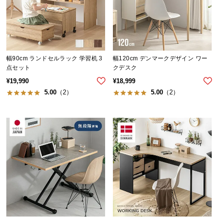
保
証
に
つ
い
て
幅90cm ランドセルラック 学習机 3
幅120cm デンマークデザイン ワー
点セット
クデスク
¥
19,990
¥
18,999
会
5.00
（2）
5.00
（2）
員
規
約
に
つ
い
て
お
客
様