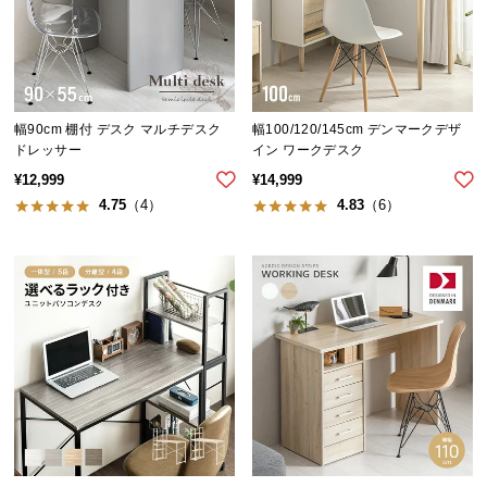
イ
ン
テ
リ
幅90cm 棚付 デスク マルチデスク
幅100/120/145cm デンマークデザ
ア
ドレッサー
イン ワークデスク
コ
¥
12,999
¥
14,999
ー
4.75
（4）
4.83
（6）
デ
ィ
ネ
ー
ト
か
ら
探
す