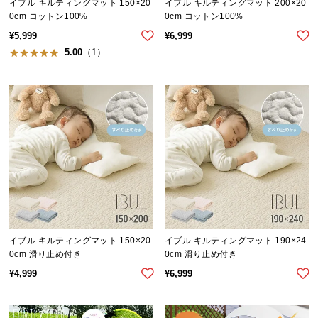
イブル キルティングマット 150×20
イブル キルティングマット 200×20
つ
0cm コットン100%
0cm コットン100%
い
¥
5,999
¥
6,999
て
5.00
（1）
開
梱
設
置
サ
ー
ビ
ス
に
つ
イブル キルティングマット 150×20
イブル キルティングマット 190×24
い
0cm 滑り止め付き
0cm 滑り止め付き
て
¥
4,999
¥
6,999
搬
入