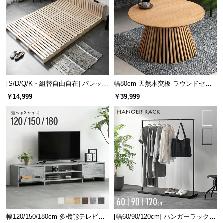
[S/D/Q/K・組替自由自在] パレット
幅80cm 天然木突板 ラウンドセン
ベッド 8/12/16枚セット
ターテーブル 美しい格子デザイン
￥14,999
￥39,999
幅120/150/180cm 多機能テレビボ
[幅60/90/120cm] ハンガーラック