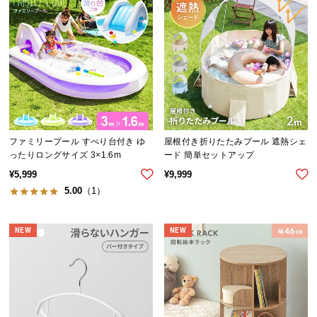
経
路
に
つ
い
て
返
品・
ファミリープール すべり台付き ゆ
屋根付き折りたたみプール 遮熱シェ
ったりロングサイズ 3×1.6m
ード 簡単セットアップ
キ
ャ
¥
5,999
¥
9,999
ン
5.00
（1）
セ
ル
NEW
NEW
に
つ
い
て