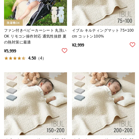
中
型
商
品
ファン付きベビーカーシート 丸洗い
イブル キルティングマット 75×100
の
OK リモコン操作対応 通気性抜群 夏
cm コットン100%
配
の熱対策に最適
¥
2,999
送
¥
5,999
に
4.50
（4）
つ
い
て
小
型
商
品
の
配
送
に