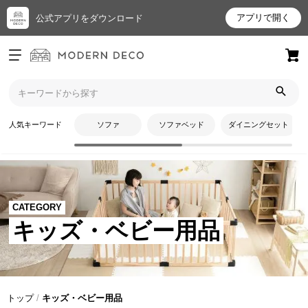
アプリで開く
公式アプリをダウンロード
ログイン
新規会員登録
お
人気キーワード
ソファ
ソファベッド
ダイニングセット
気
に
入
り
ア
CATEGORY
イ
キッズ・ベビー用品
テ
ム
最
トップ
キッズ・ベビー用品