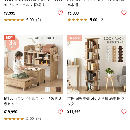
シ
m ブックシェルフ 回転式
本本棚
ョ
¥
7,999
¥
5,999
ッ
5.00
（2）
5.00
（2）
ピ
ン
グ
NEW
ガ
イ
ド
お
支
払
い
に
幅90cm ランドセルラック 学習机 3
本棚 回転本棚 5段 大容量 絵本棚 ラ
つ
点セット
ック
い
¥
19,990
¥
11,999
て
5.00
（2）
配