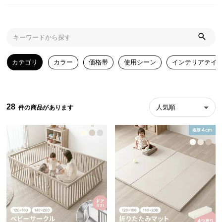
近
チ
ェ
ッ
ク
し
カテゴリ
カラー
価格帯
使用シーン
インテリアテイ
た
ア
イ
テ
28
人気順
ム
特
集
一
覧
人