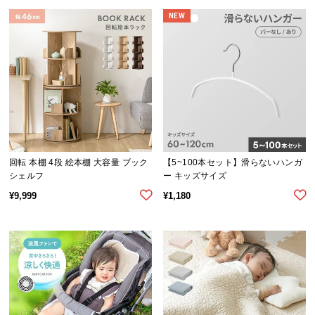
送
NEW
料
に
つ
い
て
大
型
商
回転 本棚 4段 絵本棚 大容量 ブック
【5~100本セット】滑らないハンガ
品
シェルフ
ー キッズサイズ
の
¥
9,999
¥
1,180
配
送
に
つ
い
て