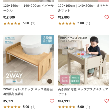
気
120×160cm｜140×200cm ベビーサ
120×160cm｜140×200cm 折りたた
ークル
みマット
ア
イ
¥
12,800
¥
12,800
テ
5.00
（1）
5.00
（1）
ム
ラ
ン
キ
ン
グ
商
品
カ
2WAYトイレステップ キッズ踏み台
高さ調節可能 キッズデスク＆チェア
テ
3段階高さ調節
セット
ゴ
¥
5,999
¥
14,999
リ
5.00
（1）
5.00
（1）
か