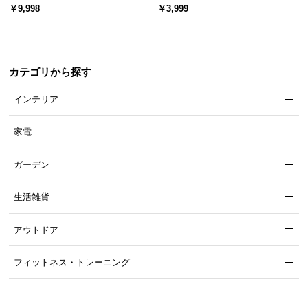
ード 木目/石目調 オープン収納・
スチール 4段階高さ調節 サイドフ
￥9,998
￥3,999
引き出し収納付き
ック オープンラック シンプル
カテゴリから探す
インテリア
家電
ガーデン
生活雑貨
アウトドア
フィットネス・トレーニング