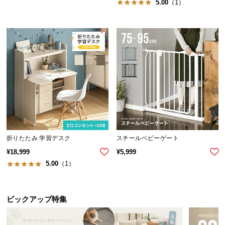
5.00
（1）
サ
ポ
ー
ト
お
知
ら
せ
折りたたみ 学習デスク
スチールベビーゲート
ブ
¥
18,999
¥
5,999
ロ
5.00
（1）
グ
ピックアップ特集
企
業