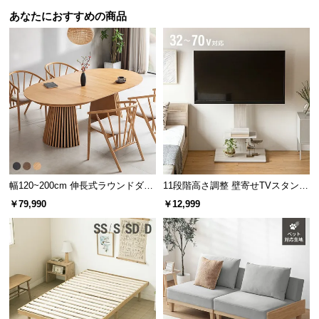
l
あなたにおすすめの商品
l
幅120~200cm 伸長式ラウンドダイ
11段階高さ調整 壁寄せTVスタンド
ニングテーブル 6人掛け 天然木突
キャスター付き 上下左右角度調節
￥79,990
￥12,999
板 美しい格子デザイン
機能