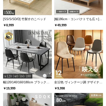
[SS/S/SD/D] 竹製すのこベッド
[幅186cm・コンパクトでも広々] 3
人掛けソファベッド リクライニン
￥8,999
￥49,999
グ 天然木フレーム 北欧
幅120/140/160/180cm ブラックフ
全12色 ヴィンテージ調 デザイナー
レーム ダイニング 大理石調 4人掛
ズシェルチェア
￥19,999
￥9,998
け