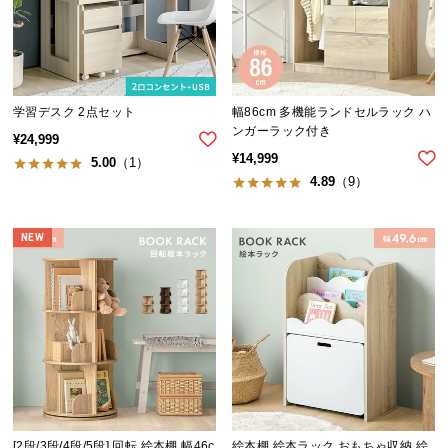
イ
ン
テ
リ
学習デスク 2点セット
幅86cm 多機能ランドセルラック ハ
ア
ンガーラック付き
¥
24,999
コ
¥
14,999
5.00
（1）
ー
4.89
（9）
デ
ィ
ネ
NEW
ー
ト
か
ら
探
す
[2段/3段/4段/5段] 回転 絵本棚 幅46c
絵本棚 絵本ラック おもちゃ収納 絵