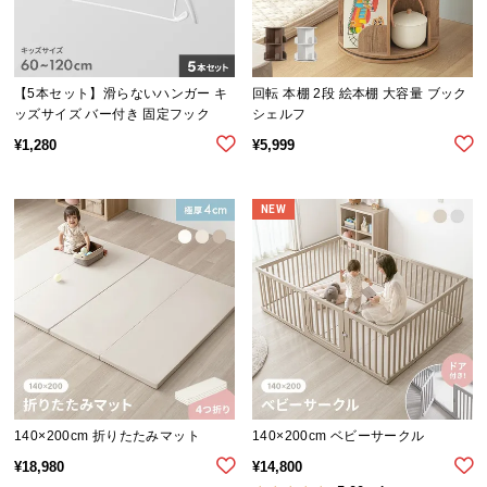
保
証
に
つ
【5本セット】滑らないハンガー キ
回転 本棚 2段 絵本棚 大容量 ブック
い
ッズサイズ バー付き 固定フック
シェルフ
て
¥
1,280
¥
5,999
会
員
NEW
規
約
に
つ
い
て
お
140×200cm 折りたたみマット
140×200cm ベビーサークル
客
¥
18,980
¥
14,800
様