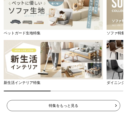
情
報
©
M
O
ペットガード生地特集
ソファ特集
D
E
R
N
D
E
C
O
新生活インテリア特集
ダイニング
C
o.,
L
特集をもっと見る
t
d.
A