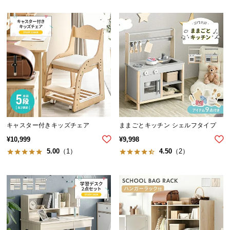
ら
探
す
イ
ン
テ
リ
ア
キャスター付きキッズチェア
ままごとキッチン シェルフタイプ
テ
イ
¥
10,999
¥
9,998
ス
5.00
（1）
4.50
（2）
ト
か
ら
探
す