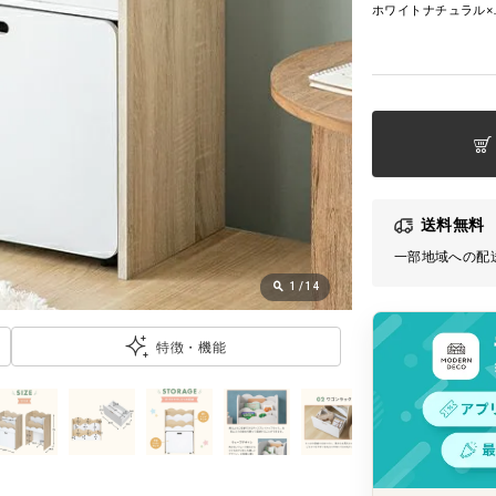
ホワイ
送料無料
一部地域への配
1
/
14
特徴・機能