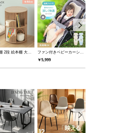
棚 2段 絵本棚 大容
ファン付きベビーカーシー
オープンラック 4段タイ
ックシェルフ
ト 丸洗いOK リモコン操作
￥5,999
￥12,999
対応 通気性抜群 夏の熱対
策に最適