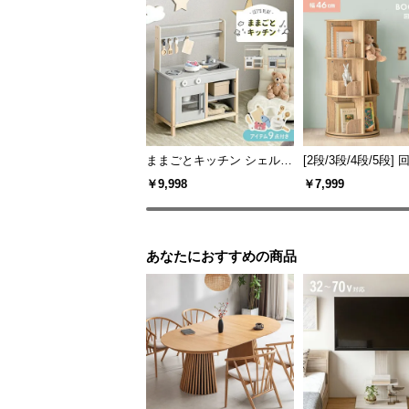
ままごとキッチン シェルフ
[2段/3段/4段/5段] 回転 絵本
タイプ
棚 幅46cm ブック
￥9,998
￥7,999
回転式
あなたにおすすめの商品