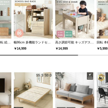
幅86cm 多機能ランドセル
高さ調節可能 キッズデスク
回転 本
シェルフ
ラック ハンガーラック付き
＆チェアセット
量 ブ
￥14,999
￥14,999
￥5,999