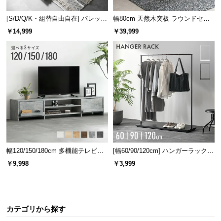
[S/D/Q/K・組替自由自在] パレット
幅80cm 天然木突板 ラウンドセン
ベッド 8/12/16枚セット
ターテーブル 美しい格子デザイン
￥14,999
￥39,999
幅120/150/180cm 多機能テレビボ
[幅60/90/120cm] ハンガーラック
ード 木目/石目調 オープン収納・
スチール 4段階高さ調節 サイドフ
￥9,998
￥3,999
引き出し収納付き
ック オープンラック シンプル
カテゴリから探す