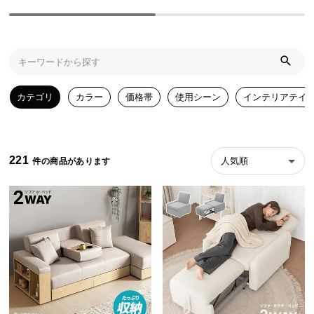
ら
探
す
イ
カテゴリ
カラー
価格帯
使用シーン
インテリアテイ
ン
テ
リ
ア
221
人気順
テ
イ
ス
ト
か
ら
探
す