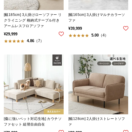
サ
ポ
[幅185cm] 3人掛けローソファー リ
[幅165cm] 3人掛けマルチカラーソ
ー
クライニング 格納式テーブル付き
ファ
アームレスフロアソファ
ト
¥
39,999
¥
29,999
5.00
（4）
4.86
（7）
お
知
ら
せ
ブ
ロ
グ
[傷に強いペット対応生地] カウチソ
[幅128cm] 2人掛けストレートソフ
ファセット 組替自由自在
ァ
企
業