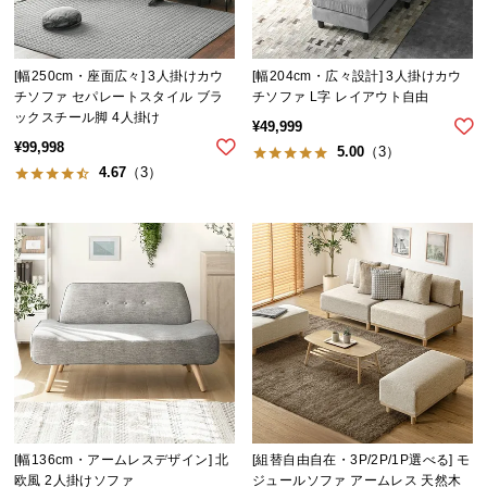
[幅250cm・座面広々] 3人掛けカウ
[幅204cm・広々設計] 3人掛けカウ
チソファ セパレートスタイル ブラ
チソファ L字 レイアウト自由
ックスチール脚 4人掛け
¥
49,999
¥
99,998
5.00
（3）
4.67
（3）
[幅136cm・アームレスデザイン] 北
[組替自由自在・3P/2P/1P選べる] モ
欧風 2人掛けソファ
ジュールソファ アームレス 天然木