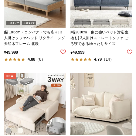
中
型
商
品
の
[幅186cm・コンパクトでも広々] 3
[幅200cm・傷に強いペット対応生
配
人掛けソファベッド リクライニング
地も] 3人掛けストレートソファ ご
天然木フレーム 北欧
ろ寝できるゆったりサイズ
送
に
¥
49,999
¥
49,999
つ
4.88
（8）
4.79
（14）
い
て
NEW
小
型
商
品
の
配
送
に