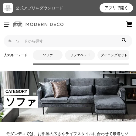
アプリで開く
公式アプリをダウンロード
ログイン
新規会員登録
お
人気キーワード
ソファ
ソファベッド
ダイニングセット
気
に
入
り
ア
CATEGORY
イ
ソファ
テ
ム
最
モダンデコでは、お部屋の広さやライフスタイルに合わせて最適なソ