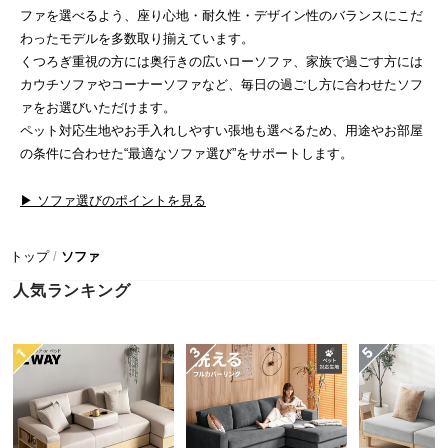
近
ファを選べるよう、座り心地・耐久性・デザイン性のバランスにこだ
チ
わったモデルを多数取り揃えています。
ェ
くつろぎ重視の方には奥行きの広いローソファ、家族で過ごす方には
ッ
カウチソファやコーナーソファなど、毎日の過ごし方に合わせたソフ
ク
ァをお選びいただけます。
し
ペット対応生地やお手入れしやすい張地も選べるため、用途やお部屋
た
の条件に合わせた“最適なソファ選び”をサポートします。
ア
イ
▶ ソファ選びのポイントを見る
テ
ム
トップ
ソファ
人気ランキング
特
集
一
覧
人