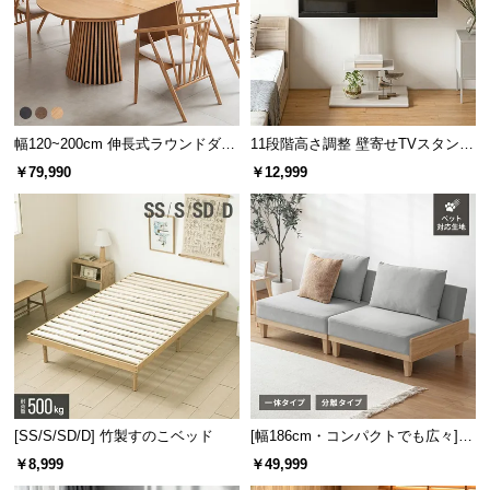
幅120~200cm 伸長式ラウンドダイ
11段階高さ調整 壁寄せTVスタンド
ニングテーブル 6人掛け 天然木突
キャスター付き 上下左右角度調節
￥79,990
￥12,999
板 美しい格子デザイン
機能
[SS/S/SD/D] 竹製すのこベッド
[幅186cm・コンパクトでも広々] 3
人掛けソファベッド リクライニン
￥8,999
￥49,999
グ 天然木フレーム 北欧