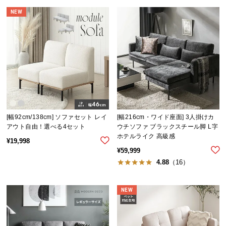
経
NEW
路
に
つ
い
て
返
品・
キ
[幅92cm/138cm] ソファセット レイ
[幅216cm・ワイド座面] 3人掛けカ
ャ
アウト自由！選べる4セット
ウチソファ ブラックスチール脚 L字
ン
ホテルライク 高級感
¥
19,998
セ
¥
59,999
ル
4.88
（16）
に
つ
NEW
い
て