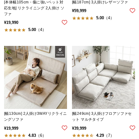
[本体幅105cm・傷に強いペット対
[幅187cm] 3人掛けレザーソファ
応生地] リクライニング 2人掛け ソ
¥
59,999
ファ
5.00
（4）
¥
19,990
5.00
（4）
[幅130cm] 2人掛け3WAYリクライニ
[幅249cm] 3人掛けフロアソファセ
ングソファ
ット マルチタイプ
¥
19,999
¥
39,999
4.83
（6）
4.29
（7）