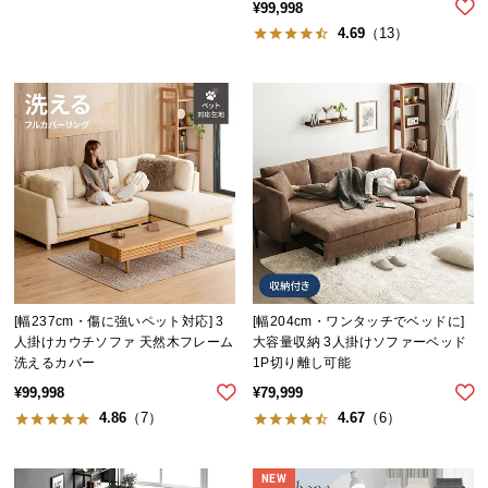
シ
¥
99,998
ョ
4.69
（13）
ッ
ピ
ン
グ
ガ
イ
ド
お
支
払
[幅237cm・傷に強いペット対応] 3
[幅204cm・ワンタッチでベッドに]
い
人掛けカウチソファ 天然木フレーム
大容量収納 3人掛けソファーベッド
に
洗えるカバー
1P切り離し可能
つ
¥
99,998
¥
79,999
い
4.86
（7）
4.67
（6）
て
配
NEW