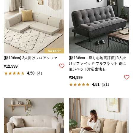
l
l
[幅196cm] 3人掛けフロアソファ
[幅188cm・座り心地高評価] 3人掛
けソファベッド フルフラット 傷に
¥
12,999
強いペット対応生地も
4.50
（4）
¥
34,999
4.81
（21）