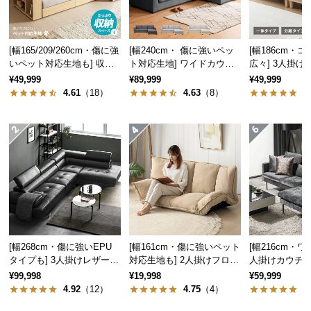
気
ア
イ
[幅165/209/260cm・傷に強
[幅240cm・ 傷に強いペッ
[幅186cm・
テ
いペット対応生地も] 収納
ト対応生地] ワイドカウチ
広々] 3人掛
付き3人掛け多機能ソファ
ソファ ロースタイル
リクライニング
ム
¥49,999
¥89,999
¥49,999
ーム 北欧
4.61
（18）
4.63
（8）
4
ラ
ン
キ
ン
グ
商
品
カ
[幅268cm・傷に強いEPU
[幅161cm・傷に強いペット
[幅216cm・ワ
テ
タイプも] 3人掛けレザーカ
対応生地も] 2人掛けフロア
人掛けカウチソ
ゴ
ウチソファ 広々設計 高級
ソファ 座椅子タイプ リク
クスチール脚 
¥99,998
¥19,998
¥59,999
感
ライニング
イク 高級感
リ
4.92
（12）
4.75
（4）
4
か