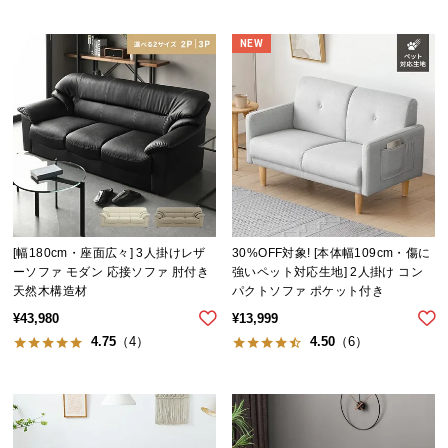
NEW
[幅180cm・座面広々] 3人掛けレザ
30%OFF対象! [本体幅109cm・傷に
ーソファ モダン 応接ソファ 肘付き
強いペット対応生地] 2人掛け コン
天然木構造材
パクトソファ ポケット付き
¥
43,980
¥
13,999
4.75
（4）
4.50
（6）