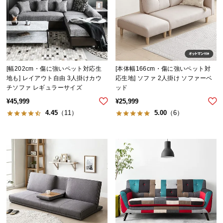
保
証
に
つ
い
て
[幅202cm・傷に強いペット対応生
[本体幅166cm・傷に強いペット対
地も] レイアウト自由 3人掛けカウ
応生地] ソファ 2人掛け ソファーベ
会
チソファ レギュラーサイズ
ッド
員
¥
45,999
¥
25,999
規
4.45
（11）
5.00
（6）
約
に
つ
い
て
お
客
様