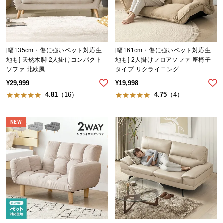
[幅135cm・傷に強いペット対応生
[幅161cm・傷に強いペット対応生
地も] 天然木脚 2人掛けコンパクト
地も] 2人掛けフロアソファ 座椅子
ソファ 北欧風
タイプ リクライニング
¥
29,999
¥
19,998
4.81
（16）
4.75
（4）
NEW