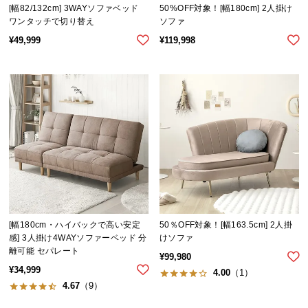
[幅82/132cm] 3WAYソファベッド
50%OFF対象！[幅180cm] 2人掛け
つ
ワンタッチで切り替え
ソファ
い
¥
49,999
¥
119,998
て
開
梱
設
置
サ
ー
ビ
ス
に
つ
[幅180cm・ハイバックで高い安定
50％OFF対象！[幅163.5cm] 2人掛
い
感] 3人掛け4WAYソファーベッド 分
けソファ
離可能 セパレート
て
¥
99,980
¥
34,999
4.00
（1）
搬
4.67
（9）
入