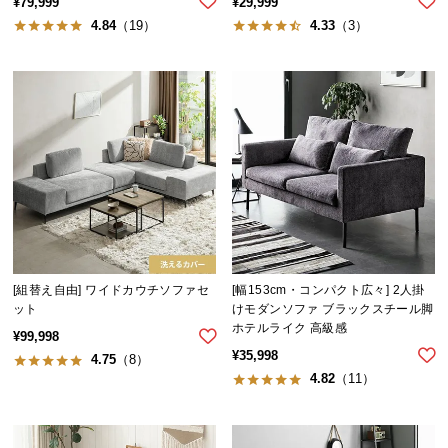
¥
79,999
¥
29,999
情
報
4.84
（19）
4.33
（3）
©
M
O
D
E
R
N
D
E
C
[組替え自由] ワイドカウチソファセ
[幅153cm・コンパクト広々] 2人掛
O
ット
けモダンソファ ブラックスチール脚
C
ホテルライク 高級感
¥
99,998
o.,
¥
35,998
4.75
（8）
L
4.82
（11）
t
d.
A