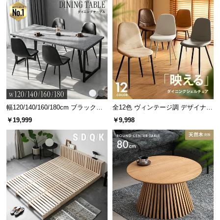
幅120/140/160/180cm ブラックフ
全12色 ヴィンテージ調 デザイナー
レーム ダイニング 大理石調 4人掛
ズシェルチェア
￥19,999
￥9,998
け