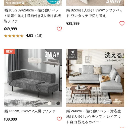
イ
[幅165/209/260cm・傷に強いペッ
[幅82cm] 1人掛け 3WAYソファベッ
ン
ト対応生地も] 収納付き3人掛け多機
ド ワンタッチで切り替え
能ソファ
テ
¥
29,999
リ
¥
49,999
ア
4.61
（18）
コ
ー
NEW
デ
ィ
ネ
ー
ト
か
ら
探
す
[幅136cm] 3WAY 2人掛けソファ
[幅240cm・傷に強いペット対応生
地] 3人掛けカウチソファ レイアウ
¥
39,999
ト自由 洗えるカバー