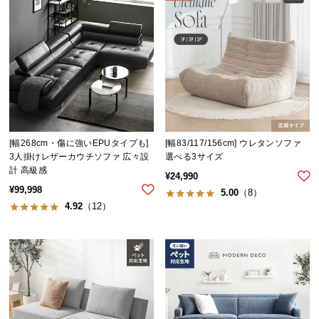
送
料
に
つ
い
て
大
[幅268cm・傷に強いEPUタイプも]
[幅83/117/156cm] ウレタンソファ
型
3人掛けレザーカウチソファ 広々設
選べる3サイズ
商
計 高級感
品
¥
24,990
¥
99,998
の
5.00
（8）
4.92
（12）
配
送
に
つ
い
て