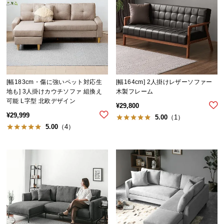
[幅183cm・傷に強いペット対応生
[幅164cm] 2人掛けレザーソファー
地も] 3人掛けカウチソファ 組換え
木製フレーム
可能 L字型 北欧デザイン
¥
29,800
¥
29,999
5.00
（1）
5.00
（4）