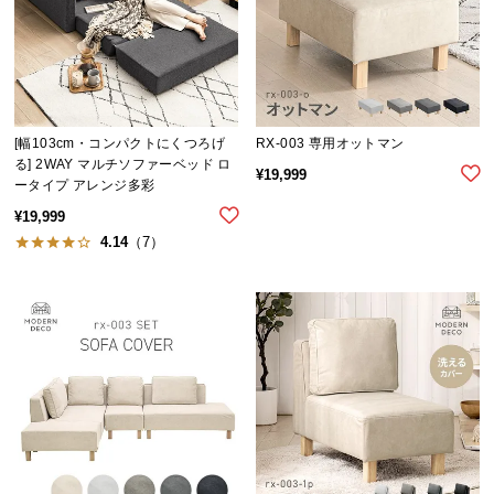
[幅103cm・コンパクトにくつろげ
RX-003 専用オットマン
る] 2WAY マルチソファーベッド ロ
¥
19,999
ータイプ アレンジ多彩
¥
19,999
4.14
（7）