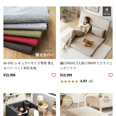
l
l
ds-001 レギュラーサイズ専用 替え
[幅130cm] 2人掛け3WAYリクライニ
カバー ペット対応生地
ングソファ
¥
19,998
¥
19,999
4.83
（6）