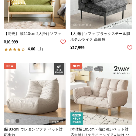
サ
ポ
ー
ト
【完売】 幅113cm 2人掛けソファ
1人掛けソファ ブラックスチール脚
ホテルライク 高級感
¥
16,999
¥
17,999
お
4.00
（1）
知
ら
NEW
NEW
せ
ブ
ロ
グ
[幅83cm] ウレタンソファ ペット対
[本体幅105cm・傷に強いペット対
企
業
応生地
応生地] リクライニング 2人掛け ソ