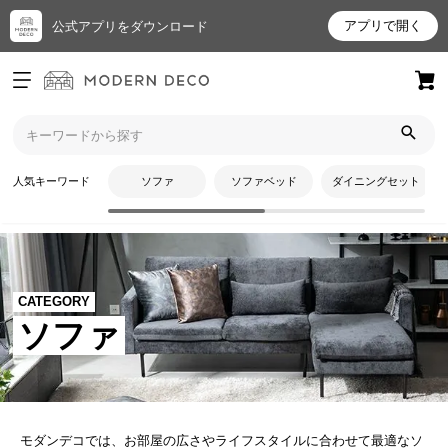
アプリで開く
公式アプリをダウンロード
ログイン
新規会員登録
お
人気キーワード
ソファ
ソファベッド
ダイニングセット
気
に
入
り
ア
CATEGORY
イ
ソファ
テ
ム
最
モダンデコでは、お部屋の広さやライフスタイルに合わせて最適なソ