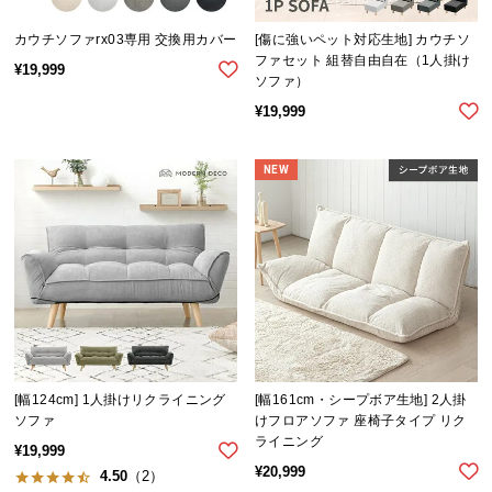
カウチソファrx03専用 交換用カバー
[傷に強いペット対応生地] カウチソ
ファセット 組替自由自在（1人掛け
¥
19,999
ソファ）
¥
19,999
NEW
[幅124cm] 1人掛けリクライニング
[幅161cm・シープボア生地] 2人掛
ソファ
けフロアソファ 座椅子タイプ リク
ライニング
¥
19,999
¥
20,999
4.50
（2）