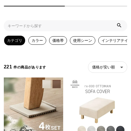
ら
探
す
イ
カテゴリ
カラー
価格帯
使用シーン
インテリアテイ
ン
テ
リ
ア
221
価格が安い順
テ
イ
ス
ト
か
ら
探
す