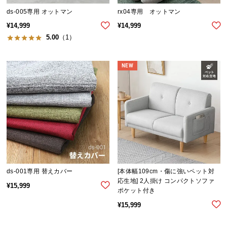
経
ds-005専用 オットマン
rx04専用 オットマン
路
¥
14,999
¥
14,999
に
5.00
（1）
つ
い
て
NEW
返
品・
キ
ャ
ン
セ
ル
に
ds-001専用 替えカバー
[本体幅109cm・傷に強いペット対
応生地] 2人掛け コンパクトソファ
つ
¥
15,999
ポケット付き
い
¥
15,999
て