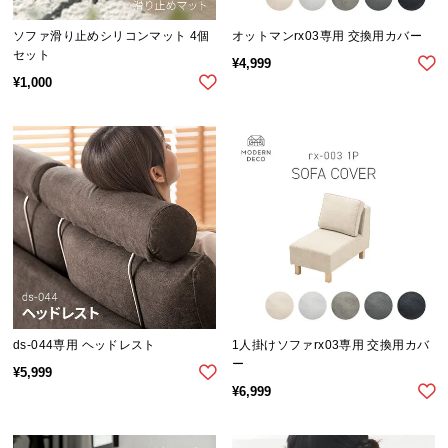
イ
ソファ滑り止めシリコンマット 4個
オットマンrx03専用 交換用カバー
ン
セット
¥
4,999
テ
¥
1,000
リ
ア
コ
ー
デ
ィ
ネ
ー
ト
か
ら
ds-044専用 ヘッドレスト
1人掛けソファrx03専用 交換用カバ
探
ー
¥
5,999
す
¥
6,999