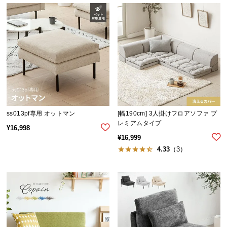
保
証
に
つ
い
て
会
員
規
ss013pf専用 オットマン
[幅190cm] 3人掛けフロアソファ プ
約
レミアムタイプ
¥
16,998
に
¥
16,999
つ
4.33
（3）
い
て
お
客
様