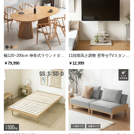
幅120~200cm 伸長式ラウンドダイ
11段階高さ調整 壁寄せTVスタンド
ニングテーブル 6人掛け 天然木突
キャスター付き 上下左右角度調節
￥79,990
￥12,999
板 美しい格子デザイン
機能