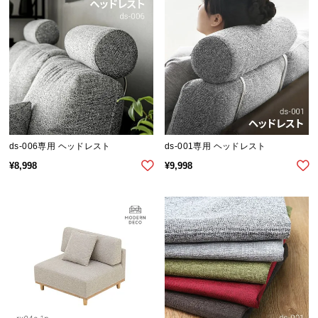
シ
ョ
ッ
ピ
ン
グ
ガ
イ
ド
ds-006専用 ヘッドレスト
ds-001専用 ヘッドレスト
お
¥
8,998
¥
9,998
支
払
い
に
つ
い
て
配