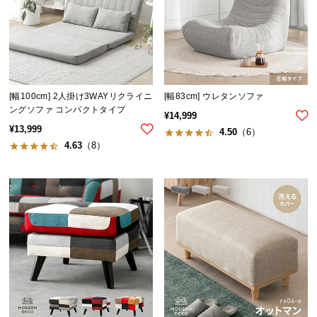
つ
い
て
開
[幅100cm] 2人掛け3WAYリクライニ
[幅83cm] ウレタンソファ
梱
ングソファ コンパクトタイプ
設
¥
14,999
¥
13,999
置
4.50
（6）
4.63
（8）
サ
ー
ビ
ス
に
つ
い
て
搬
入