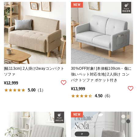
中
NEW
型
商
品
の
配
送
に
つ
い
[幅113cm] 2人掛け2wayコンパクト
30%OFF対象! [本体幅109cm・傷に
て
ソファ
強いペット対応生地] 2人掛け コン
パクトソファ ポケット付き
¥
12,999
小
¥
13,999
5.00
（1）
型
4.50
（6）
商
品
の
NEW
配
送
に