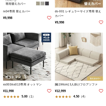
送
料
rx04専用 替えカバー
ds-001 レギュラーサイズ専用 替え
に
カバー
¥
9,998
つ
¥
9,998
い
て
大
型
商
品
の
配
送
に
xs003/ss013専用 オットマン
[幅196cm] 3人掛けフロアソファ
つ
¥
11,998
¥
12,999
い
5.00
（1）
4.50
（4）
て