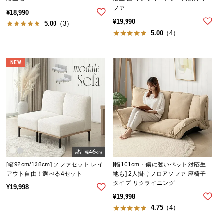
情
ファ
報
¥
18,990
¥
19,990
5.00
（3）
©
5.00
（4）
M
O
D
NEW
E
R
N
D
E
C
O
C
o.,
[幅92cm/138cm] ソファセット レイ
[幅161cm・傷に強いペット対応生
アウト自由！選べる4セット
地も] 2人掛けフロアソファ 座椅子
L
タイプ リクライニング
t
¥
19,998
¥
19,998
d.
4.75
（4）
A