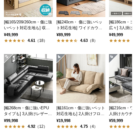
気
ア
イ
[幅165/209/260cm・傷に強
[幅240cm・ 傷に強いペッ
[幅186cm・
テ
いペット対応生地も] 収納
ト対応生地] ワイドカウチ
広々] 3人掛
付き3人掛け多機能ソファ
ソファ ロースタイル
リクライニング
ム
¥49,999
¥89,999
¥49,999
ーム 北欧
4.61
（18）
4.63
（8）
4
ラ
ン
キ
ン
グ
商
品
カ
[幅268cm・傷に強いEPU
[幅161cm・傷に強いペット
[幅216cm・ワ
テ
タイプも] 3人掛けレザーカ
対応生地も] 2人掛けフロア
人掛けカウチソ
ゴ
ウチソファ 広々設計 高級
ソファ 座椅子タイプ リク
クスチール脚 
¥99,998
¥19,998
¥59,999
感
ライニング
イク 高級感
リ
4.92
（12）
4.75
（4）
4
か