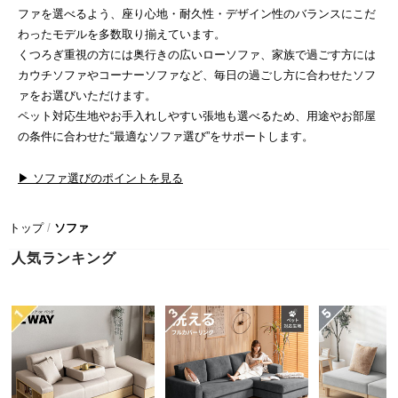
近
ファを選べるよう、座り心地・耐久性・デザイン性のバランスにこだ
チ
わったモデルを多数取り揃えています。
ェ
くつろぎ重視の方には奥行きの広いローソファ、家族で過ごす方には
ッ
カウチソファやコーナーソファなど、毎日の過ごし方に合わせたソフ
ク
ァをお選びいただけます。
し
ペット対応生地やお手入れしやすい張地も選べるため、用途やお部屋
た
の条件に合わせた“最適なソファ選び”をサポートします。
ア
イ
▶ ソファ選びのポイントを見る
テ
ム
トップ
ソファ
人気ランキング
特
集
一
覧
人