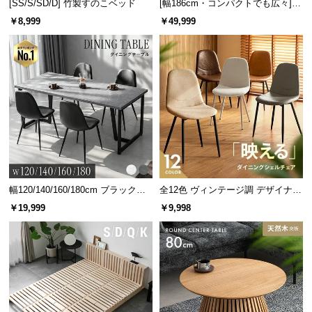
[SS/S/SD/D] 竹製すのこベッド
[幅186cm・コンパクトでも広々] 3
人掛けソファベッド リクライニン
￥8,999
￥49,999
グ 天然木フレーム 北欧
幅120/140/160/180cm ブラックフ
全12色 ヴィンテージ調 デザイナー
レーム ダイニング 大理石調 4人掛
ズシェルチェア
￥19,999
￥9,998
け