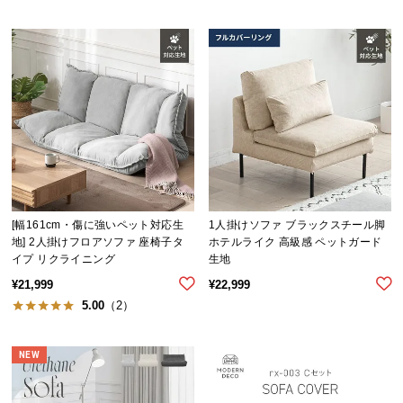
[幅161cm・傷に強いペット対応生
1人掛けソファ ブラックスチール脚
地] 2人掛けフロアソファ 座椅子タ
ホテルライク 高級感 ペットガード
イプ リクライニング
生地
¥
21,999
¥
22,999
5.00
（2）
NEW