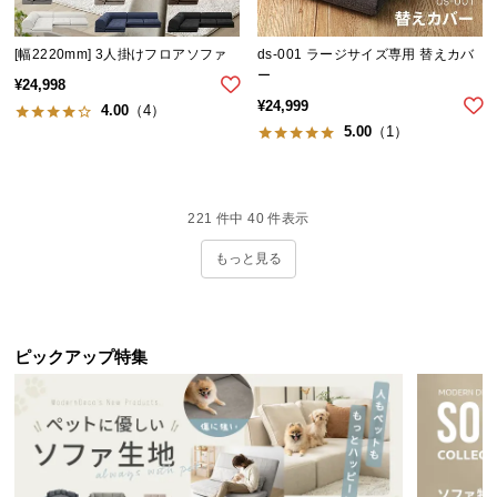
[幅2220mm] 3人掛けフロアソファ
ds-001 ラージサイズ専用 替えカバ
ー
¥
24,998
¥
24,999
4.00
（4）
5.00
（1）
221
件中
40
件表示
もっと見る
ピックアップ特集