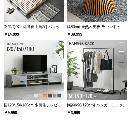
[S/D/Q/K・組替自由自在] パレット
幅80cm 天然木突板 ラウンドセン
ベッド 8/12/16枚セット
ターテーブル 美しい格子デザイン
￥14,999
￥39,999
幅120/150/180cm 多機能テレビボ
[幅60/90/120cm] ハンガーラック
ード 木目/石目調 オープン収納・
スチール 4段階高さ調節 サイドフ
￥9,998
￥3,999
引き出し収納付き
ック オープンラック シンプル