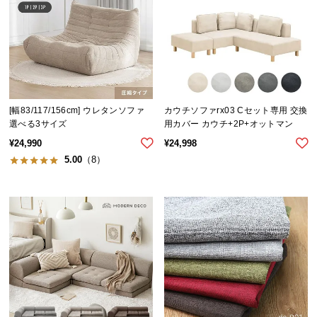
[幅83/117/156cm] ウレタンソファ
カウチソファrx03 Cセット専用 交換
選べる3サイズ
用カバー カウチ+2P+オットマン
¥
24,990
¥
24,998
5.00
（8）