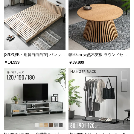
脚の高さは
約12㎝
。ロボット掃除機も入りやすく、
カゴ等を使えば収納スペースとしても活用できま
す。
[S/D/Q/K・組替自由自在] パレット
幅80cm 天然木突板 ラウンドセン
ベッド 8/12/16枚セット
ターテーブル 美しい格子デザイン
￥14,999
￥39,999
脚の高さ
約12㎝
脚を外せばローソファに