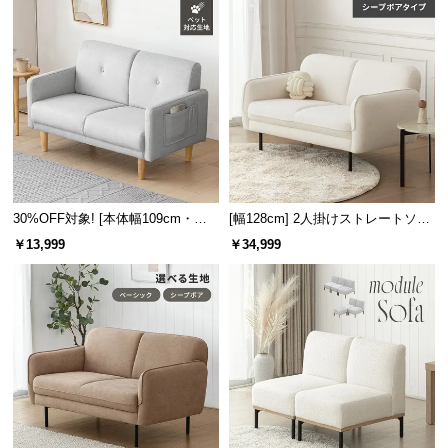
情
報
ソファの座り心地について
©
M
O
D
E
R
硬めのソファのメリット
N
30%OFF対象! [本体幅109cm・傷
[幅128cm] 2人掛けストレートソフ
適正な姿勢をキープできる
D
に強いペット対応生地] 2人掛け コ
ァ シープボアタイプ
形状を維持し、型崩れが起きにくい
￥13,999
￥34,999
E
ンパクトソファ ポケット付き
クッションがへたりにくい
C
カバーや中身のズレが起こりにくい
O
C
o.,
L
t
使いやすい収納ポケット
d.
A