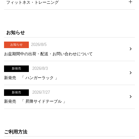
フィットネス・トレーニング
耐荷重
約160㎏
お知らせ
2026/8/5
お知らせ
お盆期間中の出荷・配送・お問い合わせについて
工具不要の簡単組み立て
2026/8/3
新発売
新発売 「 ハンガーラック 」
肘掛けと背もたれを座面の金具にはめ込み、脚を取
り付けるだけで簡単に組み立てることができます。
2026/7/27
新発売
新発売 「 昇降サイドテーブル 」
ご利用方法