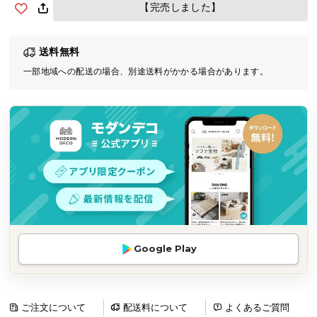
【完売しました】
気
ア
イ
送料無料
テ
一部地域への配送の場合、別途送料がかかる場合があります。
ム
ラ
ン
キ
ン
グ
商
品
カ
Google Play
テ
ゴ
リ
ご注文について
配送料について
よくあるご質問
か