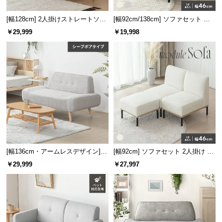
l
左右の肘掛けにはポケット付き。本や雑誌を入れる
l
ことができ、ちょっとした収納に便利です。
[幅128cm] 2人掛けストレートソフ
[幅92cm/138cm] ソファセット レ
ァ
イアウト自由！選べる4セット
￥29,999
￥19,998
[幅136cm・アームレスデザイン]
[幅92cm] ソファセット 2人掛け オ
北欧調 2人掛けソファ シープボア
ットマン付き
￥29,999
￥27,997
生地
肌触りの良いファブリック