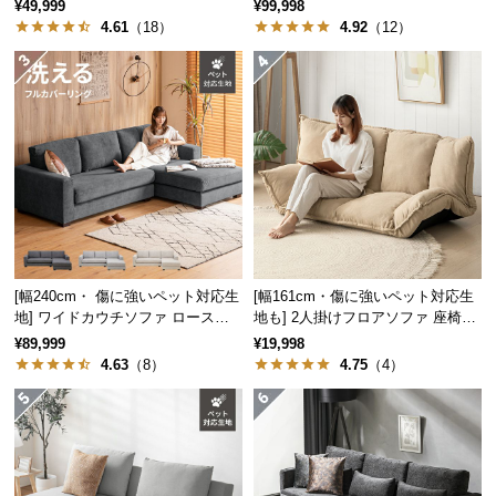
機能ソファ
計 高級感
¥49,999
¥99,998
経
4.61
（18）
4.92
（12）
路
に
つ
座面高
約42㎝
い
て
返
品・
快適な座り心地でリラックス
キ
ャ
ン
[幅240cm・ 傷に強いペット対応生
[幅161cm・傷に強いペット対応生
クッション性抜群の座面と背もたれ。長く座っても
地] ワイドカウチソファ ロースタ
地も] 2人掛けフロアソファ 座椅子
セ
疲れを感じさせない座り心地を追求しました。
イル
タイプ リクライニング
¥89,999
¥19,998
ル
4.63
（8）
4.75
（4）
に
つ
い
て