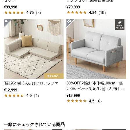
セット
ソファセット 組替自由自在
サ
¥99,998
¥79,999
4.75
（8）
4.84
（19）
ポ
ー
ト
座り疲れしにくい座面クッション
程よい沈み込みと底付き感のない座り心地。長時間
の使用でも座り疲れしにくいのが特徴です。
お
知
ら
せ
[幅196cm] 3人掛けフロアソファ
30%OFF対象! [本体幅109cm・傷
ブ
に強いペット対応生地] 2人掛け コ
¥12,999
ンパクトソファ ポケット付き
ロ
4.5
（4）
¥13,999
4.5
（6）
グ
企
一緒にチェックされている商品
業