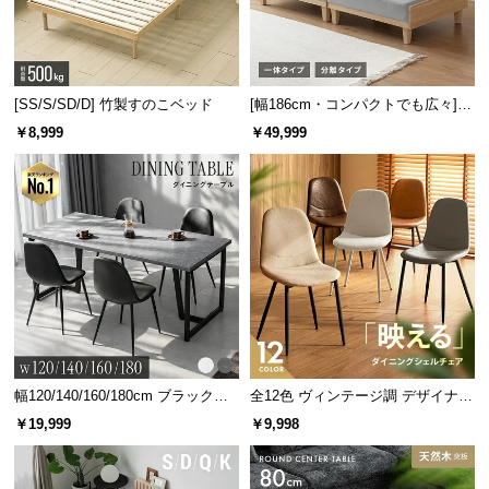
[SS/S/SD/D] 竹製すのこベッド
[幅186cm・コンパクトでも広々] 3
人掛けソファベッド リクライニン
￥8,999
￥49,999
グ 天然木フレーム 北欧
傷防止フェルトで床を守る
脚部裏面に貼れるフェルトが付属。
フローリングなど床面への傷を防止
します。
幅120/140/160/180cm ブラックフ
全12色 ヴィンテージ調 デザイナー
レーム ダイニング 大理石調 4人掛
ズシェルチェア
￥19,999
￥9,998
け
お掃除しやすいソファ下空間