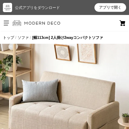
アプリで開く
公式アプリをダウンロード
ログイン
新規会員登録
トップ
ソファ
[幅113cm] 2人掛け2wayコンパクトソファ
お
気
に
入
り
ア
イ
テ
ム
最