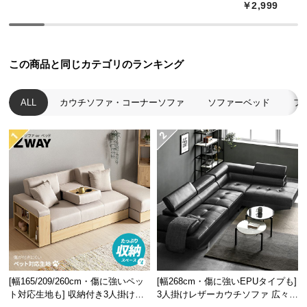
￥2,999
つ
い
て
この商品と同じカテゴリのランキング
座面奥行き
約46㎝
開
梱
ALL
カウチソファ・コーナーソファ
ソファーベッド
フ
設
置
立ち座りしやすい座面高
サ
ー
座面高は
約42㎝
と、高すぎず低すぎない絶妙な高さ
に設計。自然な姿勢で寛げます。
ビ
ス
に
つ
い
て
[幅165/209/260cm・傷に強いペッ
[幅268cm・傷に強いEPUタイプも]
搬
ト対応生地も] 収納付き3人掛け多
3人掛けレザーカウチソファ 広々設
入