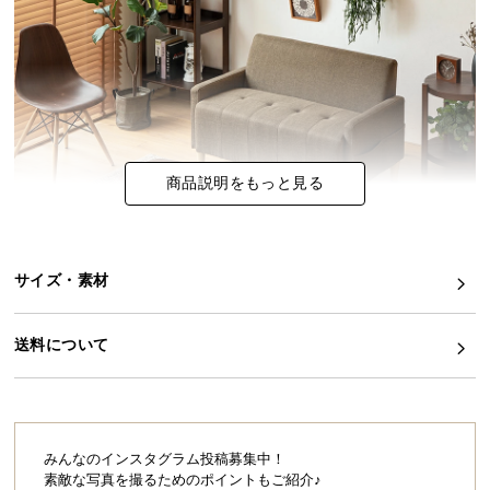
イ
ン
テ
リ
ア
コ
商品説明をもっと見る
ー
デ
ィ
ネ
サイズ・素材
ー
ト
ワンルームに置けるコンパクトな2人掛けソフ
か
送料について
ァ
ら
探
小さなお部屋でもソファを置きたい！そんな願いを
す
叶えるミニマルなソファ。高さを抑えた設計でお部
屋を広く見せることができ、コンパクトでもしっか
りと寛げる絶妙なサイズ感です。
みんなのインスタグラム投稿募集中！
素敵な写真を撮るためのポイントもご紹介♪