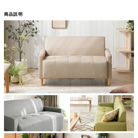
ら
探
商品説明
す
イ
ン
テ
リ
ア
テ
イ
ス
ト
か
ら
探
す