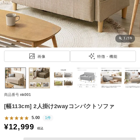
近
チ
ェ
ッ
ク
し
1
/
19
た
ア
画像
特徴・機能
イ
テ
ム
商品番号
nk001
特
集
[幅113cm] 2人掛け2wayコンパクトソファ
一
覧
5.00
1件
¥
12,999
税込
人