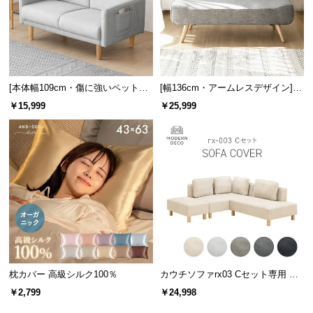
張地は通気性に優れ、心地よい肌触りのファブリッ
クを採用。一年を通して快適に使うことができま
す。
[本体幅109cm・傷に強いペット対
[幅136cm・アームレスデザイン]
応生地] 2人掛け コンパクトソファ
北欧風 2人掛けソファ
￥15,999
￥25,999
ポケット付き
背面まで美しい仕上がり
枕カバー 高級シルク100％
カウチソファrx03 Cセット専用 交
背面も同一の生地で仕上げているので、どこから見
換用カバー カウチ+2P+オットマン
￥2,799
￥24,998
ても美しく、お部屋の雰囲気を損ねません。