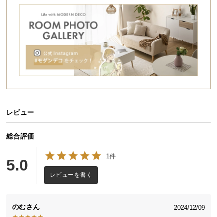
シ
ョ
ッ
狭いお部屋にもフィットするサイズ感
ピ
ン
グ
横幅
約113㎝
のコンパクト設計。低めの背もたれで圧
ガ
迫感が少なく、お部屋を広々と見せてくれます。
イ
ド
レビュー
お
支
払
総合評価
い
1件
に
5.0
つ
レビューを書く
い
て
のむ
2024/12/09
配
横幅
奥行き
高さ