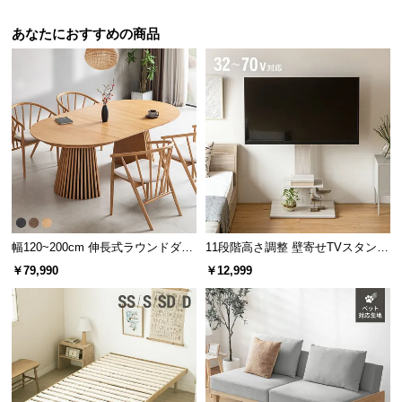
あなたにおすすめの商品
幅120~200cm 伸長式ラウンドダイ
11段階高さ調整 壁寄せTVスタンド
ニングテーブル 6人掛け 天然木突
キャスター付き 上下左右角度調節
￥79,990
￥12,999
板 美しい格子デザイン
機能
ナチュラルな木目調の脚
ファブリックに良く似合う木目調の樹脂脚。温もり
を感じさせるシンプルなデザインです。