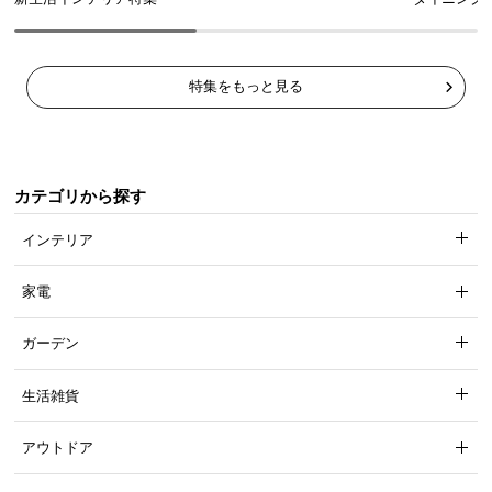
が床へのキズを防ぎ、騒音を和らげ
てくれます。
特集をもっと見る
安心してリラックスできる耐久性
カテゴリから探す
耐荷重は安心の
約160㎏
。強度に優れた木材を使用
インテリア
し、高耐久なソファに仕上げました。
家電
ガーデン
生活雑貨
アウトドア