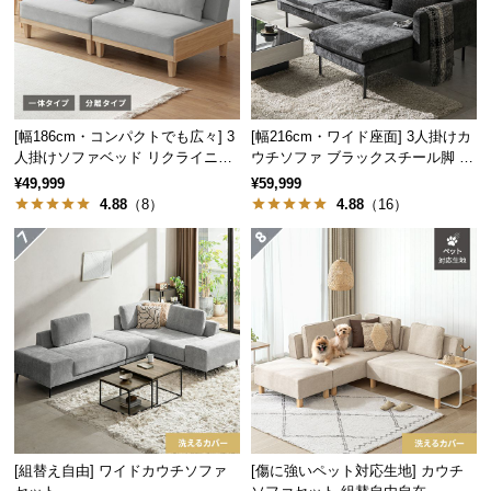
保
証
に
つ
い
て
[幅186cm・コンパクトでも広々] 3
[幅216cm・ワイド座面] 3人掛けカ
人掛けソファベッド リクライニン
ウチソファ ブラックスチール脚 L
グ 天然木フレーム 北欧
字 ホテルライク 高級感
会
¥49,999
¥59,999
体にフィットする背もたれ
4.88
（8）
4.88
（16）
員
緩やかな傾斜をつけた背もたれは、程よい弾力性で
規
体にフィットし、背中を優しく支えます。
約
に
つ
い
て
お
客
[組替え自由] ワイドカウチソファ
[傷に強いペット対応生地] カウチ
様