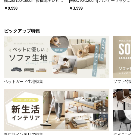
幅120/150/180cm 多機能テレビボ
[幅60/90/120cm] ハンガーラック
ード 木目/石目調 オープン収納・
スチール 4段階高さ調節 サイドフ
脚部を外せばローソファに。より暮らしに調和す
￥9,998
￥3,999
引き出し収納付き
ック オープンラック シンプル
る、多様なくつろぎスタイルを可能にしました。
ピックアップ特集
ペットガード生地特集
ソファ特集
座面高（ローソファ時）
約33㎝
樹脂脚でキズや騒音を軽減
ローソファ時は本体についた樹脂脚
新生活インテリア特集
ダイニング