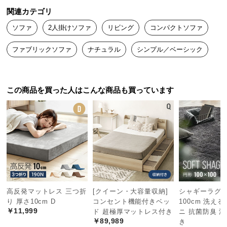
中
関連カテゴリ
型
商
ソファ
2人掛けソファ
リビング
コンパクトソファ
品
ファブリックソファ
ナチュラル
シンプル／ベーシック
の
座面幅
約98㎝
配
送
に
この商品を買った人はこんな商品も買っています
つ
姿勢を保ちやすい座面奥行き
い
座面の奥行きは
約46㎝
。椅子に座った時のように姿
て
勢が崩れにくく、高さのあるテーブルとも相性も良
くお使いいただけます。
小
型
商
品
の
高反発マットレス 三つ折
[クイーン・大容量収納]
シャギーラグ 円
り 厚さ10cm D
コンセント機能付きベッ
100cm 洗える
配
￥11,999
ド 超極厚マットレス付き
ニ 抗菌防臭 
送
￥89,989
き
に