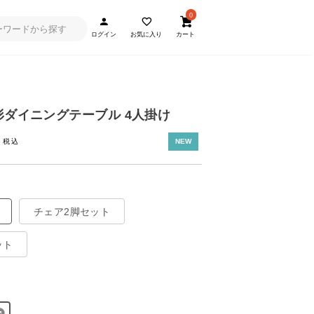
0
ログイン
お気に入り
カート
円形ダイニングテーブル 4人掛け
~
NEW
チェア2脚セット
ット