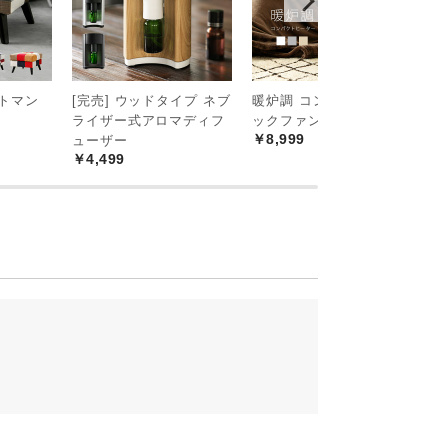
ットマン
[完売] ウッドタイプ ネブ
暖炉調 コンパクトセラミ
3
ライザー式アロマディフ
ックファンヒーター
機
￥8,999
￥
ューザー
￥4,499