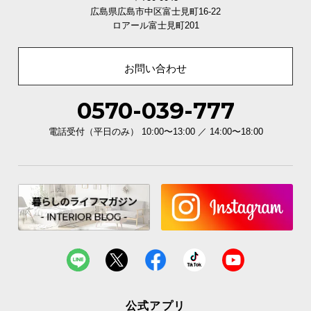
経
広島県広島市中区富士見町16-22
路
ロアール富士見町201
に
つ
お問い合わせ
い
て
0570-039-777
返
電話受付（平日のみ） 10:00〜13:00 ／ 14:00〜18:00
品・
キ
ャ
ン
セ
ル
に
つ
い
て
公式アプリ