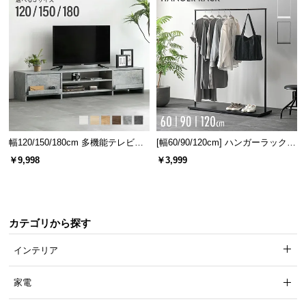
送
料
に
つ
い
て
大
型
幅120/150/180cm 多機能テレビボ
[幅60/90/120cm] ハンガーラック
商
ード 木目/石目調 オープン収納・
スチール 4段階高さ調節 サイドフ
￥9,998
￥3,999
引き出し収納付き
ック オープンラック シンプル
品
の
配
送
カテゴリから探す
に
つ
インテリア
い
て
家電