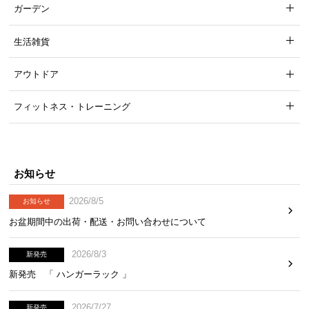
中
ガーデン
型
商
生活雑貨
品
の
アウトドア
配
送
フィットネス・トレーニング
に
つ
い
て
お知らせ
小
2026/8/5
お知らせ
型
お盆期間中の出荷・配送・お問い合わせについて
商
品
2026/8/3
新発売
の
新発売 「 ハンガーラック 」
配
送
2026/7/27
に
新発売