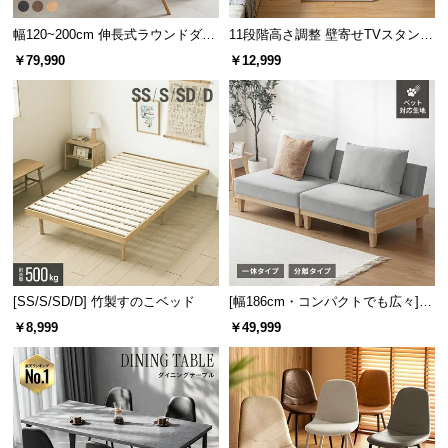
イ
幅120~200cm 伸長式ラウンドダイ
11段階高さ調整 壁寄せTVスタンド
ニングテーブル 6人掛け 天然木突
キャスター付き 上下左右角度調節
ン
￥79,990
￥12,999
板 美しい格子デザイン
機能
テ
リ
ア
コ
ー
デ
ィ
ネ
ー
ト
[SS/S/SD/D] 竹製すのこベッド
[幅186cm・コンパクトでも広々] 3
か
人掛けソファベッド リクライニン
￥8,999
￥49,999
ら
グ 天然木フレーム 北欧
探
す