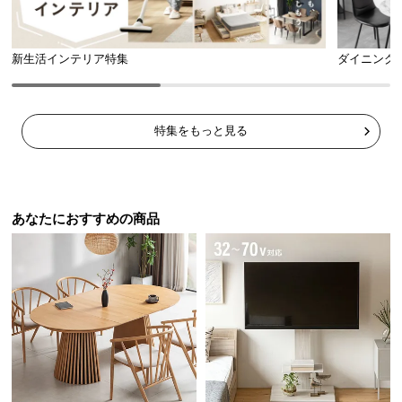
ら
探
す
新生活インテリア特集
ダイニング
イ
特集をもっと見る
ン
テ
リ
ア
あなたにおすすめの商品
テ
イ
ス
ト
か
ら
探
す