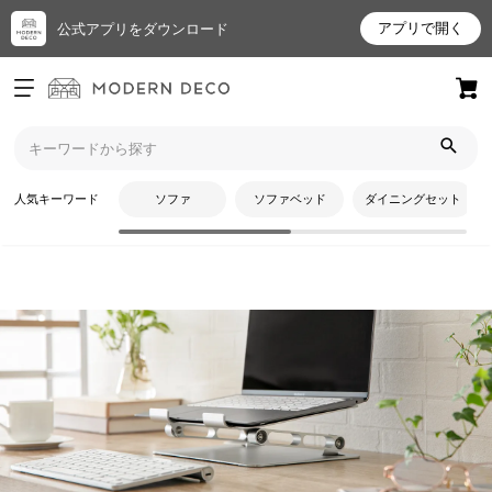
アプリで開く
公式アプリをダウンロード
ログイン
新規会員登録
トップ
日用品・生活雑貨
パソコン周辺機器
お
人気キーワード
ソファ
ソファベッド
ダイニングセット
気
に
入
り
ア
イ
テ
CATEGORY
ム
パソコン周辺機器
最