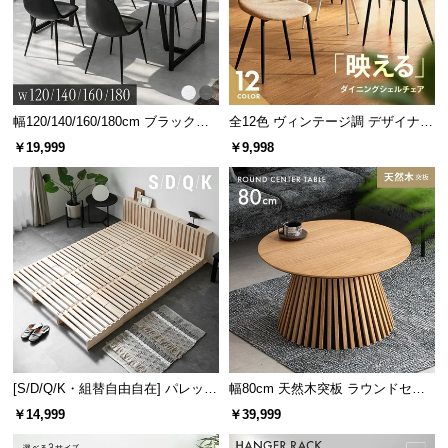
シ
ョ
ッ
ピ
ン
グ
幅120/140/160/180cm ブラックフ
全12色 ヴィンテージ調 デザイナー
ガ
レーム ダイニング 大理石調 4人掛
ズシェルチェア
￥19,999
￥9,998
け
イ
ド
お
支
払
い
に
つ
い
[S/D/Q/K・組替自由自在] パレット
幅80cm 天然木突板 ラウンドセン
て
ベッド 8/12/16枚セット
ターテーブル 美しい格子デザイン
￥14,999
￥39,999
配