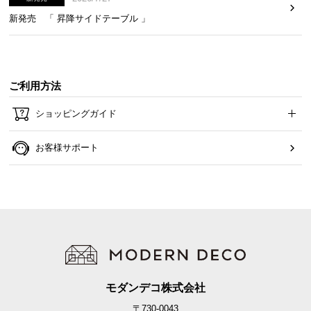
つ
新発売 「 昇降サイドテーブル 」
い
て
開
ご利用方法
梱
設
ショッピングガイド
置
サ
お客様サポート
ー
ビ
ス
に
つ
い
て
モダンデコ株式会社
搬
入
〒730-0043