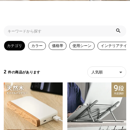
近
チ
ェ
ッ
ク
し
た
カテゴリ
カラー
価格帯
使用シーン
インテリアテイ
ア
イ
テ
ム
2
人気順
特
集
一
覧
人