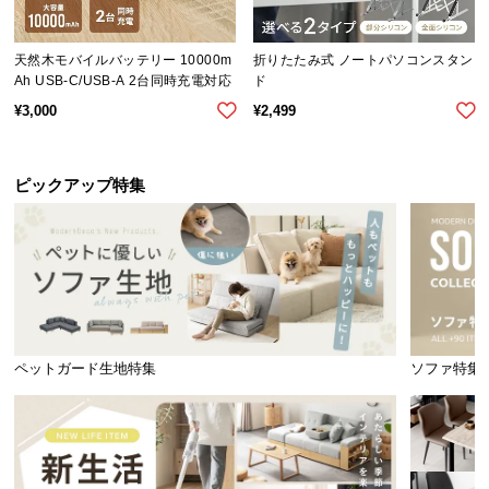
気
ア
天然木モバイルバッテリー 10000m
折りたたみ式 ノートパソコンスタン
イ
Ah USB-C/USB-A 2台同時充電対応
ド
テ
¥
3,000
¥
2,499
ム
ラ
ン
ピックアップ特集
キ
ン
グ
商
品
ペットガード生地特集
ソファ特集
カ
テ
ゴ
リ
か