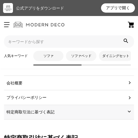
アプリで開く
公式アプリをダウンロード
ログイン
新規会員登録
トップ
特定商取引法に基づく表示
お
人気キーワード
ソファ
ソファベッド
ダイニングセット
特定商取引法に基づく表示
気
に
入
り
会社概要
ア
イ
プライバシーポリシー
テ
ム
特定商取引法に基づく表記
最