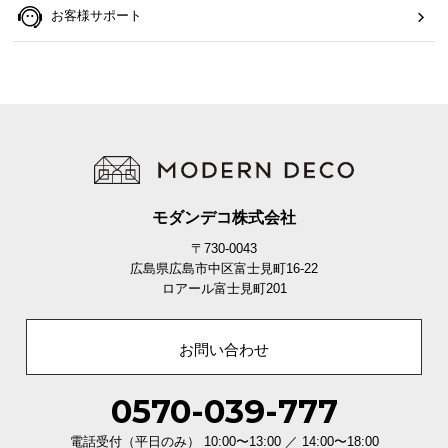
保
お客様サポート
証
に
つ
い
て
会
員
規
モダンデコ株式会社
約
〒730-0043
に
広島県広島市中区富士見町16-22
つ
ロアール富士見町201
い
て
お問い合わせ
0570-039-777
お
客
電話受付（平日のみ） 10:00〜13:00 ／ 14:00〜18:00
様