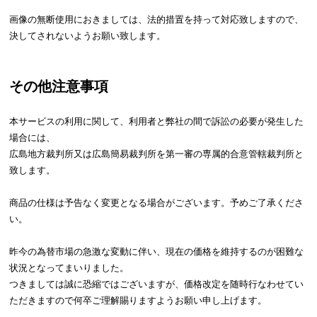
中
画像の無断使用におきましては、法的措置を持って対応致しますので、
型
決してされないようお願い致します。
商
品
の
その他注意事項
配
送
に
本サービスの利用に関して、利用者と弊社の間で訴訟の必要が発生した
つ
場合には、
い
広島地方裁判所又は広島簡易裁判所を第一審の専属的合意管轄裁判所と
て
致します。
小
商品の仕様は予告なく変更となる場合がございます。予めご了承くださ
型
い。
商
品
昨今の為替市場の急激な変動に伴い、現在の価格を維持するのが困難な
の
状況となってまいりました。
配
つきましては誠に恐縮ではございますが、価格改定を随時行なわせてい
送
ただきますので何卒ご理解賜りますようお願い申し上げます。
に