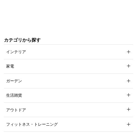
つ
い
て
開
カテゴリから探す
梱
設
インテリア
置
サ
家電
ー
ビ
ガーデン
ス
に
生活雑貨
つ
い
アウトドア
て
フィットネス・トレーニング
搬
入