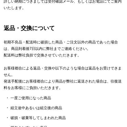
シ
詳しい納期につきましては受付確認メール、もしくはお電話にてご案内
ョ
いたします。
ッ
ピ
ン
返品・交換について
グ
ガ
初期不良品・配送時に破損した商品・ご注文以外の商品であった場合
イ
は、商品到着後7日以内に弊社までご連絡ください。
ド
配送料は弊社負担で交換させていただきます。
お
お客様都合による返品・交換や以下のような場合は返品をお受けできま
支
せん。
払
発送手配後にお客様都合により商品が弊社に返送された場合は、往復送
い
料をお客様にご負担いただきます。
に
一度ご使用になった商品
つ
い
組立途中あるいは組立後の商品
て
破損・破棄等してしまわれた商品
配