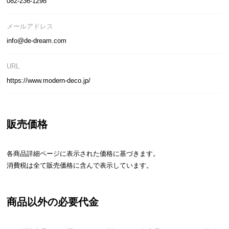
082-236-1298
気
ア
メールアドレス
イ
info@de-dream.com
テ
ム
URL
ラ
https://www.modern-deco.jp/
ン
キ
ン
グ
販売価格
各商品詳細ページに表示された価格に基づきます。
商
消費税は全て販売価格に含んで表示しています。
品
カ
テ
商品以外の必要代金
ゴ
リ
か