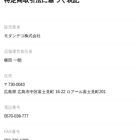
特定商取引法に基づく表記
近
チ
ェ
ッ
販売業者
ク
モダンデコ株式会社
し
た
店舗運営責任者
ア
イ
横田 一朗
テ
ム
住所
〒730-0043
広島県 広島市中区富士見町 16-22 ロアール富士見町201
特
集
電話番号
一
0570-039-777
覧
FAX番号
人