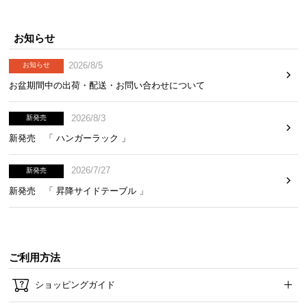
経
路
お知らせ
に
つ
2026/8/5
お知らせ
い
お盆期間中の出荷・配送・お問い合わせについて
て
2026/8/3
新発売
返
品・
新発売 「 ハンガーラック 」
キ
ャ
2026/7/27
新発売
ン
新発売 「 昇降サイドテーブル 」
セ
ル
に
つ
ご利用方法
い
て
ショッピングガイド