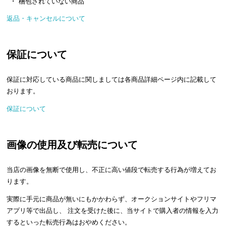
梱包されていない商品
送
返品・キャンセルについて
料
に
つ
保証について
い
て
保証に対応している商品に関しましては各商品詳細ページ内に記載して
大
おります。
型
保証について
商
品
の
画像の使用及び転売について
配
送
当店の画像を無断で使用し、不正に高い値段で転売する行為が増えてお
に
ります。
つ
い
実際に手元に商品が無いにもかかわらず、オークションサイトやフリマ
て
アプリ等で出品し、 注文を受けた後に、当サイトで購入者の情報を入力
するといった転売行為はおやめください。