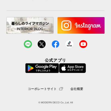
サ
ポ
ー
ト
お
知
ら
せ
公式アプリ
ブ
ロ
グ
コーポレートサイト
会社概要
© MODERN DECO Co.,Ltd. All
企
業