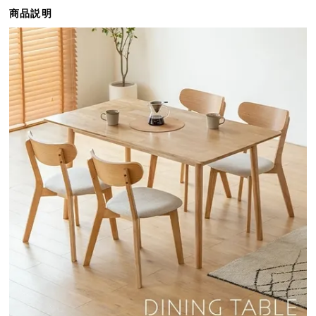
ら
商品説明
探
す
イ
ン
テ
リ
ア
テ
イ
ス
ト
か
ら
探
す