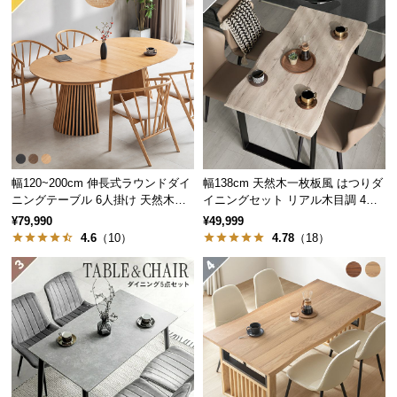
つ
い
て
開
梱
設
置
サ
幅120~200cm 伸長式ラウンドダイ
幅138cm 天然木一枚板風 はつりダ
ニングテーブル 6人掛け 天然木突
イニングセット リアル木目調 4人
ー
板 美しい格子デザイン
掛け チェア4脚セット
¥79,990
¥49,999
ビ
4.6
（10）
4.78
（18）
ス
に
つ
い
て
搬
入