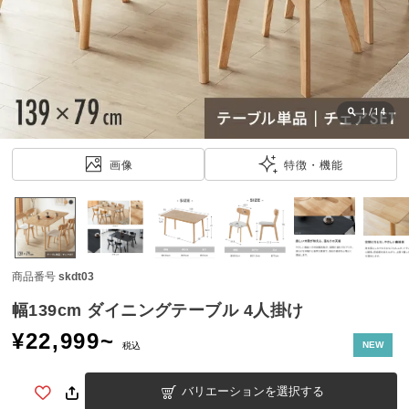
近
チ
ェ
ッ
ク
し
1
/
14
た
ア
画像
特徴・機能
イ
テ
ム
商品番号
skdt03
特
集
幅139cm ダイニングテーブル 4人掛け
一
¥
22,999
~
覧
NEW
税込
バリエーションを選択する
人