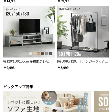
￥14,999
￥39,999
幅120/150/180cm 多機能テレビボ
[幅60/90/120cm] ハンガーラック
ード 木目/石目調 オープン収納・
スチール 4段階高さ調節 サイドフ
￥9,998
￥3,999
引き出し収納付き
ック オープンラック シンプル
ピックアップ特集