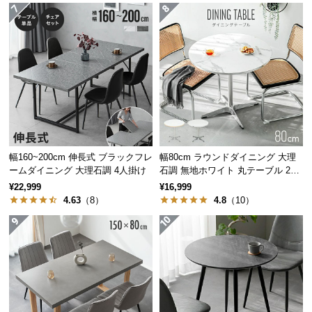
保
証
に
つ
い
て
会
員
規
幅160~200cm 伸長式 ブラックフレ
幅80cm ラウンドダイニング 大理
約
ームダイニング 大理石調 4人掛け
石調 無地ホワイト 丸テーブル 2人
に
掛け
¥22,999
¥16,999
つ
4.63
（8）
4.8
（10）
い
て
お
客
様