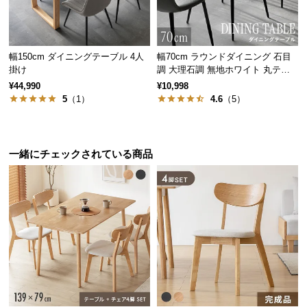
サ
ポ
ー
幅150cm ダイニングテーブル 4人
幅70cm ラウンドダイニング 石目
ト
掛け
調 大理石調 無地ホワイト 丸テー
ブル 2人掛け
¥44,990
¥10,998
5
（1）
4.6
（5）
お
知
ら
一緒にチェックされている商品
せ
ブ
ロ
グ
企
業