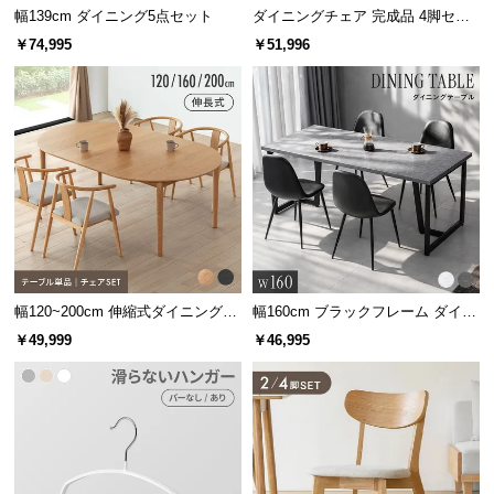
情
幅139cm ダイニング5点セット
ダイニングチェア 完成品 4脚セッ
報
ト
￥74,995
￥51,996
©
M
O
D
E
R
N
D
E
C
幅120~200cm 伸縮式ダイニングテ
幅160cm ブラックフレーム ダイニ
O
ーブル 4人掛け
ングセット 大理石調 4人掛け
￥49,999
￥46,995
C
o.,
L
t
d.
A