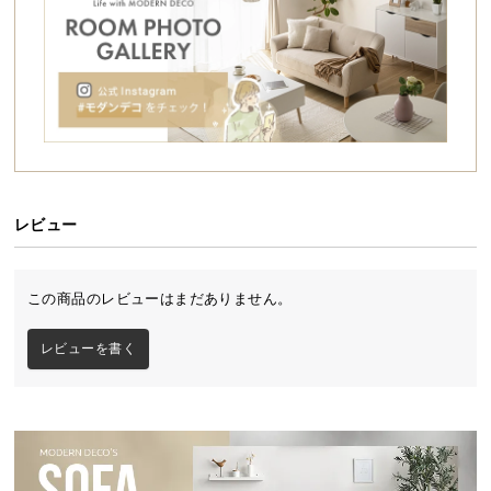
シ
ョ
ッ
ピ
ン
グ
ガ
イ
ド
レビュー
お
支
この商品のレビューはまだありません。
払
い
レビューを書く
に
つ
い
て
配