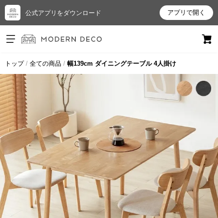
アプリで開く
公式アプリをダウンロード
ログイン
新規会員登録
トップ
全ての商品
幅139cm ダイニングテーブル 4人掛け
お
気
に
入
り
ア
イ
テ
ム
最