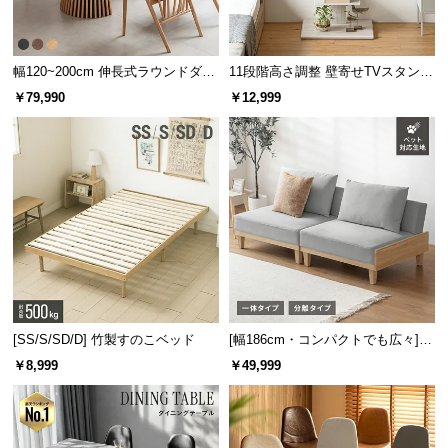
幅120~200cm 伸長式ラウンドダイ
11段階高さ調整 壁寄せTVスタンド
ニングテーブル 6人掛け 天然木突
キャスター付き 上下左右角度調節
￥79,990
￥12,999
板 美しい格子デザイン
機能
[SS/S/SD/D] 竹製すのこベッド
[幅186cm・コンパクトでも広々] 3
人掛けソファベッド リクライニン
￥8,999
￥49,999
グ 天然木フレーム 北欧