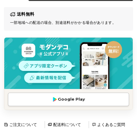
気
送料無料
ア
イ
一部地域への配送の場合、別途送料がかかる場合があります。
テ
ム
ラ
ン
キ
ン
グ
商
Google Play
品
カ
テ
ゴ
ご注文について
配送料について
よくあるご質問
リ
か