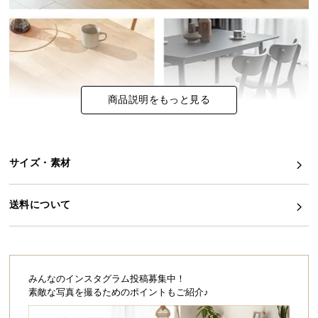
イ
ン
テ
リ
ア
商品説明をもっと見る
コ
ー
デ
ィ
サイズ・素材
ネ
ー
ト
送料について
か
ら
探
す
みんなのインスタグラム投稿募集中！
素敵な写真を撮るためのポイントもご紹介♪