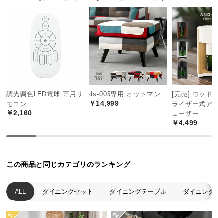
中
型
商
品
の
配
送
に
つ
調光調色LED電球 専用リ
ds-005専用 オットマン
[完売] ウッド
￥14,999
モコン
ライザー式ア
い
￥2,160
ューザー
て
￥4,499
小
型
商
この商品と同じカテゴリのランキング
品
の
ALL
ダイニングセット
ダイニングテーブル
ダイニング
配
送
に