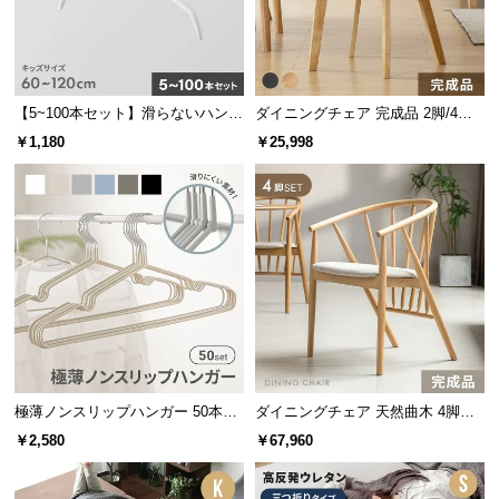
l
l
【5~100本セット】滑らないハンガ
ダイニングチェア 完成品 2脚/4脚
ー キッズサイズ
セット
￥1,180
￥25,998
極薄ノンスリップハンガー 50本セ
ダイニングチェア 天然曲木 4脚セ
ット
ット
￥2,580
￥67,960