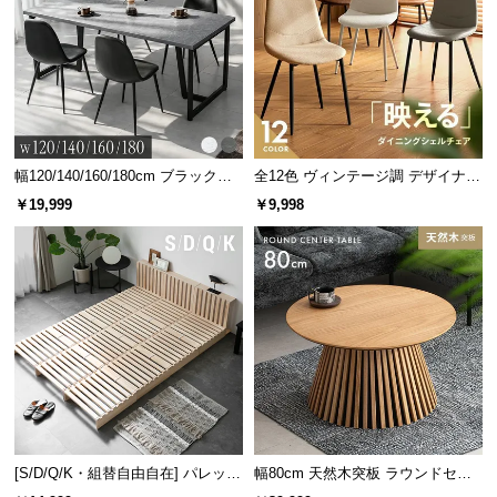
幅120/140/160/180cm ブラックフ
全12色 ヴィンテージ調 デザイナー
レーム ダイニング 大理石調 4人掛
ズシェルチェア
￥19,999
￥9,998
け
[S/D/Q/K・組替自由自在] パレット
幅80cm 天然木突板 ラウンドセン
ベッド 8/12/16枚セット
ターテーブル 美しい格子デザイン