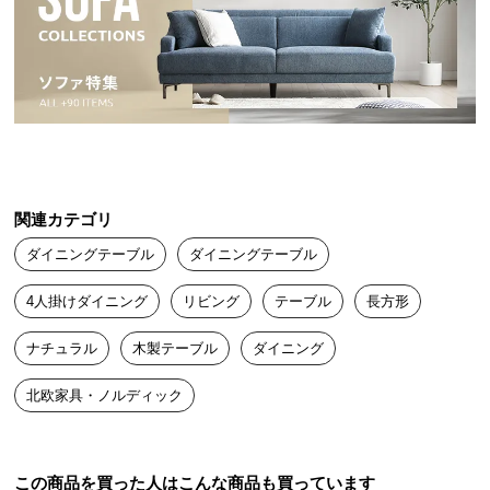
送
料
に
つ
い
て
大
関連カテゴリ
型
商
ダイニングテーブル
ダイニングテーブル
品
の
4人掛けダイニング
リビング
テーブル
長方形
配
送
ナチュラル
木製テーブル
ダイニング
に
北欧家具・ノルディック
つ
い
て
この商品を買った人はこんな商品も買っています