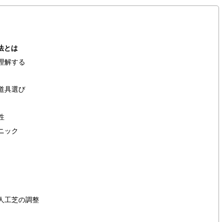
法とは
を理解する
な道具選び
性
クニック
る人工芝の調整