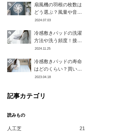
扇風機の羽根の枚数は
どう選ぶ？風量や音の
違いとおすすめ商品7選
2024.07.03
冷感敷きパッドの洗濯
方法や洗う頻度！接触
冷感の効果を下げない
2024.11.25
お手入れ方法を解説し
冷感敷きパッドの寿命
ます
はどのくらい？買い替
え時を見極める方法と
2023.04.18
おすすめ商品3選
記事カテゴリ
人工芝
21