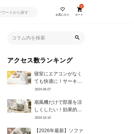
0
お気に入り
カート
アクセス数ランキング
寝室にエアコンがなく
ても快適に！サーキュ
レーターの効果的な使
2024.06.07
い方とおすすめ商品8選
扇風機だけで部屋を涼
しくしたい！効果的な
置き方とおすすめ商品
2024.10.10
を紹介します
【2026年最新】ソファ