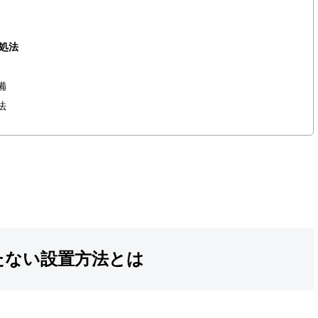
対処法
備
法
立たない設置方法とは