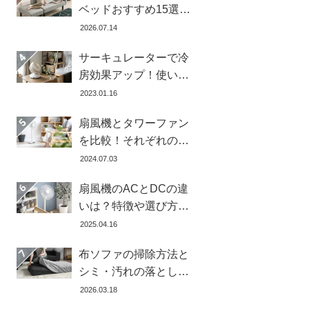
ベッドおすすめ15選！
寝心地で失敗しない選
2026.07.14
び方
サーキュレーターで冷
房効果アップ！使い
方・置き場所・風向き
2023.01.16
を徹底解説
扇風機とタワーファン
を比較！それぞれの特
徴とメリット・デメリ
2024.07.03
ットを解説します
扇風機のACとDCの違
いは？特徴や選び方、
どちらが良いかを徹底
2025.04.16
解説【おすすめ7選】
布ソファの掃除方法と
シミ・汚れの落とし方
を解説【自分ででき
2026.03.18
る】