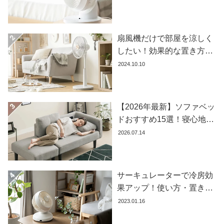
め商品8選
コ
ー
デ
扇風機だけで部屋を涼しく
ィ
したい！効果的な置き方と
ネ
おすすめ商品を紹介します
2024.10.10
ー
ト
か
ら
【2026年最新】ソファベッ
探
ドおすすめ15選！寝心地で
す
失敗しない選び方
2026.07.14
シ
ョ
サーキュレーターで冷房効
ッ
果アップ！使い方・置き場
ピ
所・風向きを徹底解説
2023.01.16
ン
グ