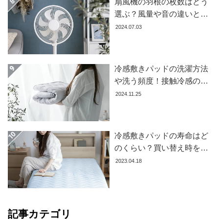
扇風機の羽根の枚数はどう
て
選ぶ？風量や音の違いとお
大
すすめ商品7選
2024.07.03
型
商
品
冷感敷きパッドの洗濯方法
の
や洗う頻度！接触冷感の効
配
果を下げないお手入れ方法
送
2024.11.25
に
を解説します
つ
い
冷感敷きパッドの寿命はど
て
のくらい？買い替え時を見
極める方法とおすすめ商品
中
2023.04.18
3選
型
商
品
の
記事カテゴリ
配