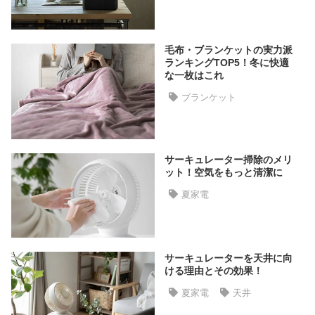
た
ア
イ
毛布・ブランケットの実力派
テ
ランキングTOP5！冬に快適
な一枚はこれ
ム
ブランケット
特
集
サーキュレーター掃除のメリ
一
ット！空気をもっと清潔に
覧
夏家電
人
気
サーキュレーターを天井に向
ア
ける理由とその効果！
イ
テ
夏家電
天井
ム