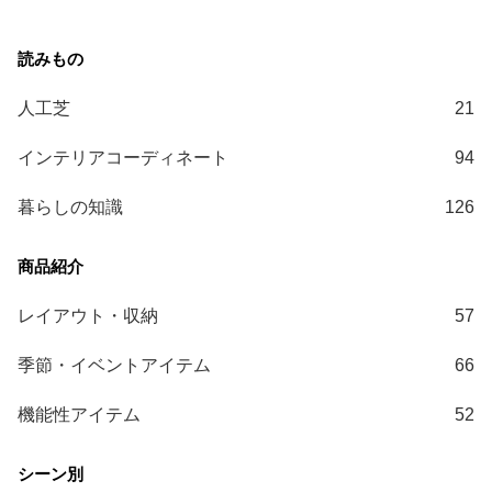
送
に
つ
い
人工芝
21
て
インテリアコーディネート
94
小
型
暮らしの知識
126
商
品
の
配
レイアウト・収納
57
送
に
季節・イベントアイテム
66
つ
い
機能性アイテム
52
て
開