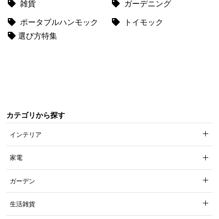
雑貨
ガーデニング
て
ポータブルハンモック
トイモック
会
選び方特集
員
規
約
に
つ
い
て
カテゴリから探す
インテリア
お
客
家電
様
サ
ガーデン
ポ
ー
生活雑貨
ト