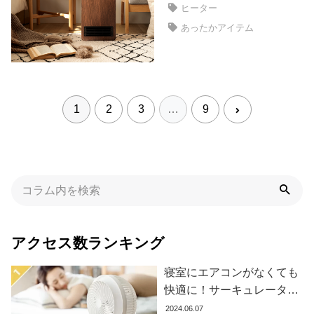
イ
ヒーター
ン
あったかアイテム
テ
リ
ア
テ
イ
1
2
3
…
9
ス
ト
か
ら
探
す
アクセス数ランキング
イ
ン
寝室にエアコンがなくても
テ
快適に！サーキュレーター
リ
の効果的な使い方とおすす
2024.06.07
ア