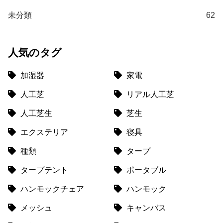
て
未分類
62
返
品
・
人気のタグ
キ
ャ
加湿器
家電
ン
セ
人工芝
リアル人工芝
ル
人工芝生
芝生
に
つ
エクステリア
寝具
い
種類
タープ
て
タープテント
ポータブル
保
証
ハンモックチェア
ハンモック
に
メッシュ
キャンバス
つ
い