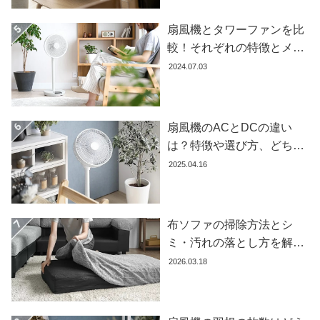
ガ
イ
扇風機とタワーファンを比
ド
較！それぞれの特徴とメリ
ット・デメリットを解説し
2024.07.03
お
ます
支
払
い
扇風機のACとDCの違い
に
は？特徴や選び方、どちら
つ
が良いかを徹底解説【おす
2025.04.16
い
すめ7選】
て
布ソファの掃除方法とシ
配
送
ミ・汚れの落とし方を解説
料
【自分でできる】
2026.03.18
に
つ
い