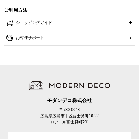
O
D
ご利用方法
E
ショッピングガイド
R
N
D
お客様サポート
E
C
O
C
o
.
,
L
モダンデコ株式会社
t
d
〒730-0043
.
広島県広島市中区富士見町16-22
ロアール富士見町201
A
l
l