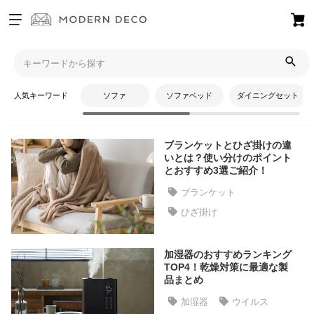
お
気
モダンデコTOP
コラム
季節・イベントアイテム
に
入
人気キーワード
ソファ
ソファベッド
ダイニングセット
り
季節・イベントアイテム
ア
イ
ブランケットとひざ掛けの違
テ
いとは？使い分けのポイント
ム
とおすすめ3選ご紹介！
ブランケット
ひざ掛け
最
近
チ
加湿器のおすすめランキング
ェ
TOP4！乾燥対策に最適な製
ッ
品まとめ
ク
加湿器
ウイルス
し