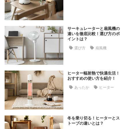
ラ
ン
キ
ン
サーキュレーターと扇風機の
グ
違いを徹底比較！選び方のポ
イントは？
選び方
扇風機
商
品
カ
テ
ヒーター輻射熱で快適生活！
ゴ
おすすめの使い方を紹介！
リ
あったか
ヒーター
か
ら
探
す
冬を乗り切る！ヒーターとス
トーブの違いとは？