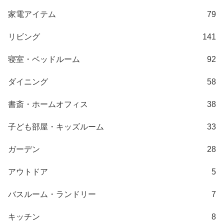
梱
家電アイテム
79
設
置
リビング
141
サ
ー
寝室・ベッドルーム
92
ビ
ス
ダイニング
58
に
つ
書斎・ホームオフィス
38
い
て
子ども部屋・キッズルーム
33
搬
ガーデン
28
入
経
アウトドア
5
路
に
バスルーム・ランドリー
7
つ
い
キッチン
8