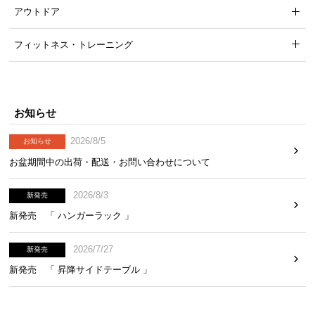
アウトドア
お
フィットネス・トレーニング
知
ら
せ
お知らせ
ブ
2026/8/5
お知らせ
ロ
お盆期間中の出荷・配送・お問い合わせについて
グ
2026/8/3
新発売
新発売 「 ハンガーラック 」
企
業
2026/7/27
情
新発売
報
新発売 「 昇降サイドテーブル 」
©
M