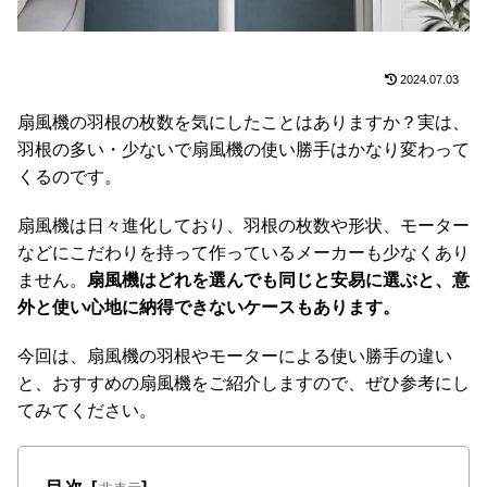
た
ア
イ
2024.07.03
テ
ム
扇風機の羽根の枚数を気にしたことはありますか？実は、
羽根の多い・少ないで扇風機の使い勝手はかなり変わって
くるのです。
特
集
扇風機は日々進化しており、羽根の枚数や形状、モーター
一
などにこだわりを持って作っているメーカーも少なくあり
覧
ません。
扇風機はどれを選んでも同じと安易に選ぶと、意
外と使い心地に納得できないケースもあります。
人
今回は、扇風機の羽根やモーターによる使い勝手の違い
気
と、おすすめの扇風機をご紹介しますので、ぜひ参考にし
ア
てみてください。
イ
テ
ム