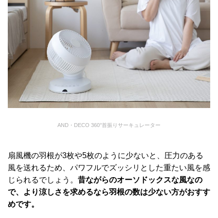
O
D
E
R
N
D
E
C
O
C
o
.
AND・DECO 360°首振りサーキュレーター
,
L
扇風機の羽根が3枚や5枚のように少ないと、圧力のある
t
風を送れるため、パワフルでズッシリとした重たい風を感
d
じられるでしょう。
昔ながらのオーソドックスな風なの
.
で、より涼しさを求めるなら羽根の数は少ない方がおすす
A
めです。
l
l