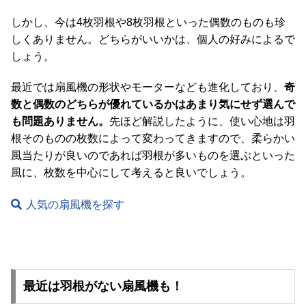
梱
しかし、今は4枚羽根や8枚羽根といった偶数のものも珍
設
しくありません。どちらがいいかは、個人の好みによるで
置
サ
しょう。
ー
ビ
最近では扇風機の形状やモーターなども進化しており、
奇
ス
数と偶数のどちらが優れているかはあまり気にせず選んで
に
も問題ありません。
先ほど解説したように、使い心地は羽
つ
根そのものの枚数によって変わってきますので、柔らかい
い
風当たりが良いのであれば羽根が多いものを選ぶといった
て
風に、枚数を中心にして考えると良いでしょう。
搬
人気の扇風機を探す
入
経
路
に
つ
最近は羽根がない扇風機も！
い