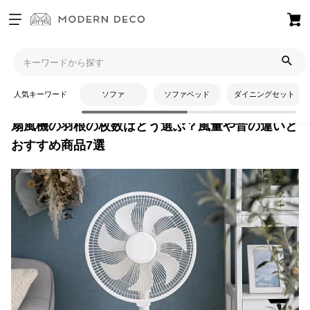
お
気
モダンデコTOP
コラム
家電アイテム
扇風機の羽根の枚数は
に
どう選ぶ？風量や音の違いとおすすめ商品7選
入
人気キーワード
ソファ
ソファベッド
ダイニングセット
り
ア
扇風機の羽根の枚数はどう選ぶ？風量や音の違いと
イ
おすすめ商品7選
テ
ム
最
近
チ
ェ
ッ
ク
し