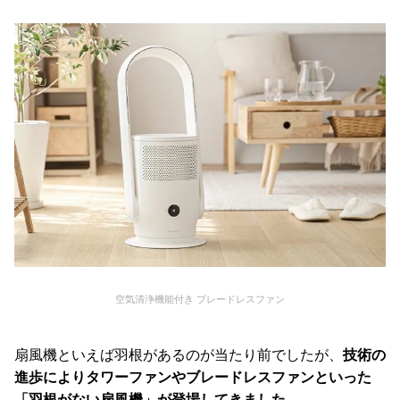
て
返
品
・
キ
ャ
ン
セ
ル
に
つ
い
て
空気清浄機能付き ブレードレスファン
保
証
に
扇風機といえば羽根があるのが当たり前でしたが、
技術の
つ
進歩によりタワーファンやブレードレスファンといった
い
「羽根がない扇風機」が登場してきました。