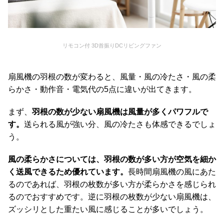
ガ
イ
ド
リモコン付 3D首振りDCリビングファン
お
支
扇風機の羽根の数が変わると、風量・風の冷たさ・風の柔
払
い
らかさ・動作音・電気代の5点に違いが出てきます。
に
つ
まず、
羽根の数が少ない扇風機は風量が多くパワフルで
い
す。
送られる風が強い分、風の冷たさも体感できるでしょ
て
う。
配
風の柔らかさについては、羽根の数が多い方が空気を細か
送
く送風できるため優れています。
長時間扇風機の風にあた
料
るのであれば、羽根の枚数が多い方が柔らかさを感じられ
に
るのでおすすめです。逆に羽根の枚数が少ない扇風機は、
つ
ズッシリとした重たい風に感じることが多いでしょう。
い