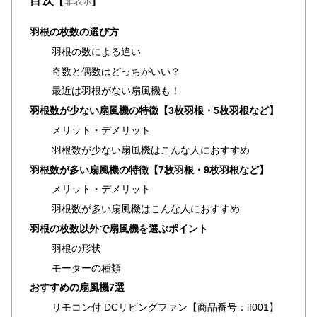
目次
[
]
非表示
ラ
ン
羽根の枚数の選び方
キ
羽根の数による違い
ン
奇数と偶数はどっちがいい？
グ
最近は羽根がない扇風機も！
羽根数が少ない扇風機の特徴【3枚羽根・5枚羽根など】
商
メリット・デメリット
品
羽根数が少ない扇風機はこんな人におすすめ
カ
羽根数が多い扇風機の特徴【7枚羽根・9枚羽根など】
テ
メリット・デメリット
ゴ
リ
羽根数が多い扇風機はこんな人におすすめ
か
羽根の枚数以外で扇風機を選ぶポイント
ら
羽根の形状
探
モーターの種類
す
おすすめの扇風機7選
リモコン付 DCリビングファン【商品番号：lf001】