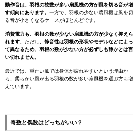
て
動作音は、羽根の枚数が多い扇風機の方が風を切る音が増
す傾向にあります。
一方で、羽根の少ない扇風機は風を切
大
る音が小さくなるケースがほとんどです。
型
商
消費電力も、羽根の数が少ない扇風機の方が少なく抑えら
品
れます
。ただし、
静音性は羽根の形状やモデルなどによっ
の
て異なるため、羽根の数が少ない方が必ずしも静かとは言
配
い切れません。
送
に
最近では、重たい風では身体が疲れやすいという理由か
つ
ら、柔らかい風が出る羽根の数が多い扇風機を選ぶ方も増
い
えています。
て
中
型
商
奇数と偶数はどっちがいい？
品
の
配