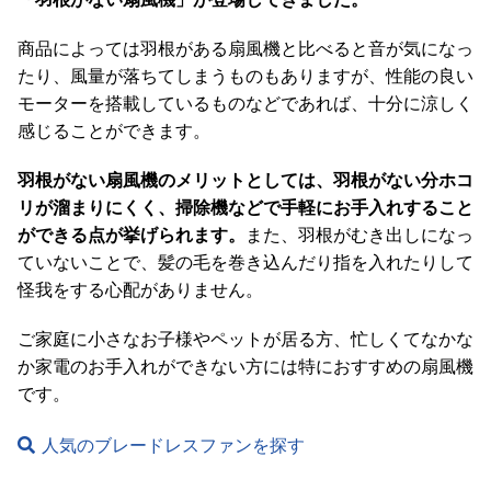
て
商品によっては羽根がある扇風機と比べると音が気になっ
会
たり、風量が落ちてしまうものもありますが、性能の良い
員
モーターを搭載しているものなどであれば、十分に涼しく
規
感じることができます。
約
に
羽根がない扇風機のメリットとしては、羽根がない分ホコ
つ
リが溜まりにくく、掃除機などで手軽にお手入れすること
い
ができる点が挙げられます。
また、羽根がむき出しになっ
て
ていないことで、髪の毛を巻き込んだり指を入れたりして
怪我をする心配がありません。
お
ご家庭に小さなお子様やペットが居る方、忙しくてなかな
客
か家電のお手入れができない方には特におすすめの扇風機
様
です。
サ
ポ
人気のブレードレスファンを探す
ー
ト