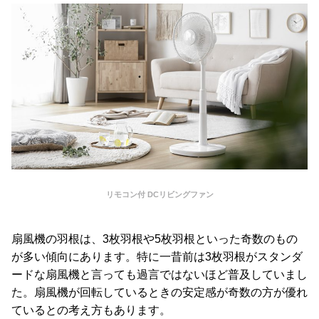
送
に
つ
い
て
小
型
商
品
の
配
リモコン付 DCリビングファン
送
に
扇風機の羽根は、3枚羽根や5枚羽根といった奇数のもの
つ
が多い傾向にあります。特に一昔前は3枚羽根がスタンダ
い
ードな扇風機と言っても過言ではないほど普及していまし
て
た。扇風機が回転しているときの安定感が奇数の方が優れ
ているとの考え方もあります。
開