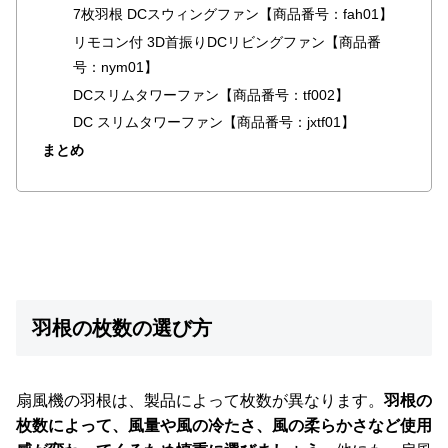
イ
7枚羽根 DCスウィングファン【商品番号：fah01】
ン
リモコン付 3D首振りDCリビングファン【商品番
テ
号：nym01】
リ
DCスリムタワーファン【商品番号：tf002】
ア
テ
DC スリムタワーファン【商品番号：jxtf01】
イ
まとめ
ス
ト
か
ら
探
す
羽根の枚数の選び方
イ
ン
扇風機の羽根は、製品によって枚数が異なります。
羽根の
テ
リ
枚数によって、風量や風の冷たさ、風の柔らかさなど使用
ア