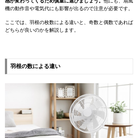
感が変わってくるため慎重に選びましょう。
他にも、扇風
コ
機の動作音や電気代にも影響が出るので注意が必要です。
ー
デ
ここでは、羽根の枚数による違いと、奇数と偶数であれば
ィ
どちらが良いのかを解説します。
ネ
ー
ト
か
ら
羽根の数による違い
探
す
シ
ョ
ッ
ピ
ン
グ