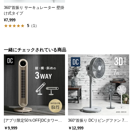
保
360°首振り サーキュレーター 壁掛
証
け式タイプ
に
¥7,999
つ
5
（1）
い
て
会
一緒にチェックされている商品
員
規
約
に
つ
い
て
お
[アプリ限定50％OFF]DCタワーフ
360°首振り DCリビングファン 7枚
客
ァン 縦横斜め3WAY
羽根 26段階風量 高さ調節可能
￥9,999
￥12,999
様