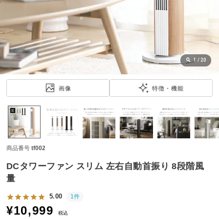
近
チ
ェ
ッ
ク
し
1
/
20
た
ア
画像
特徴・機能
イ
テ
ム
商品番号
tf002
特
集
DCタワーファン スリム 左右自動首振り 8段階風
一
量
覧
5.00
1件
¥
10,999
税込
人