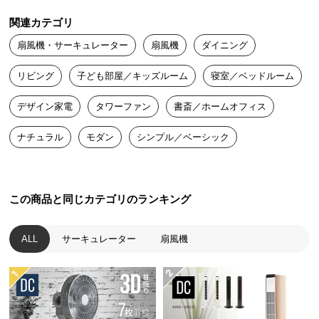
送
関連カテゴリ
料
に
扇風機・サーキュレーター
扇風機
ダイニング
つ
リビング
子ども部屋／キッズルーム
寝室／ベッドルーム
い
て
デザイン家電
タワーファン
書斎／ホームオフィス
大
ナチュラル
モダン
シンプル／ベーシック
型
商
品
の
この商品と同じカテゴリのランキング
配
送
ALL
サーキュレーター
扇風機
に
つ
い
て