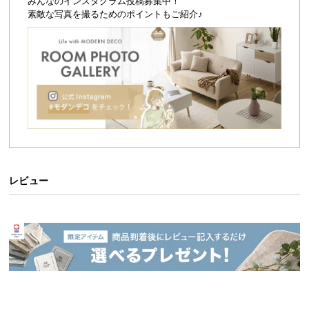
シ
みんなのインスタグラム投稿募集中！
素敵な写真を撮るためのポイントもご紹介♪
ョ
ッ
ピ
ン
グ
ガ
イ
ド
お
支
レビュー
払
い
に
つ
い
て
配