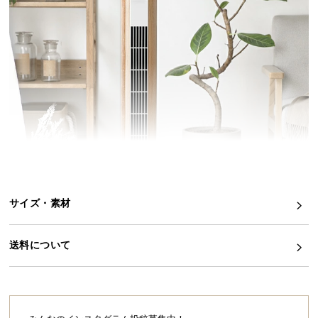
イ
ン
テ
リ
ア
コ
ー
デ
ィ
ネ
ー
ト
サイズ・素材
か
ら
送料について
探
す