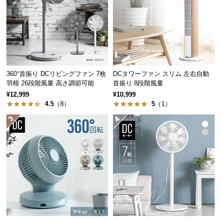
中
型
商
品
の
配
送
360°首振り DCリビングファン 7枚
DCタワーファン スリム 左右自動
羽根 26段階風量 高さ調節可能
首振り 8段階風量
に
つ
¥12,999
¥10,999
4.5
（8）
5
（1）
い
て
小
型
商
品
の
配
送
に