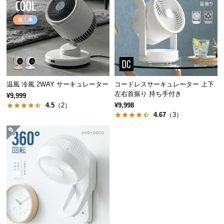
経
路
に
つ
い
て
温風 冷風 2WAY サーキュレーター
コードレスサーキュレーター 上下
返
左右首振り 持ち手付き
¥9,999
品・
4.5
（2）
¥9,998
キ
4.67
（3）
ャ
ン
セ
ル
に
つ
い
て