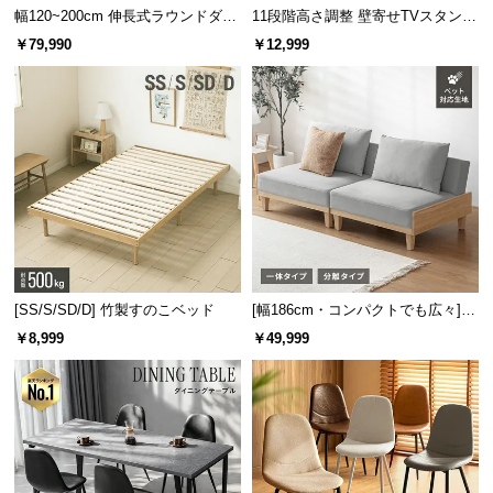
幅120~200cm 伸長式ラウンドダイ
11段階高さ調整 壁寄せTVスタンド
ニングテーブル 6人掛け 天然木突
キャスター付き 上下左右角度調節
￥79,990
￥12,999
板 美しい格子デザイン
機能
[SS/S/SD/D] 竹製すのこベッド
[幅186cm・コンパクトでも広々] 3
人掛けソファベッド リクライニン
￥8,999
￥49,999
グ 天然木フレーム 北欧