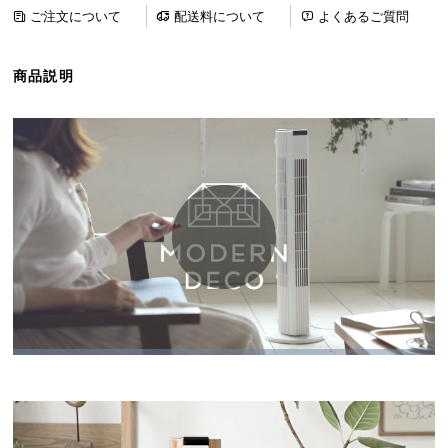
ら
ご注文について
配送料について
よくあるご質問
探
す
商品説明
イ
ン
テ
リ
ア
テ
イ
ス
ト
か
ら
探
す