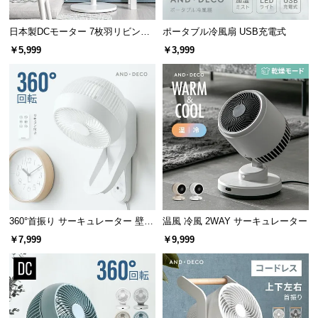
情
報
日本製DCモーター 7枚羽リビング
ポータブル冷風扇 USB充電式
©
ファン 12段階風量 高さ調節可能
￥5,999
￥3,999
M
O
D
E
R
N
D
E
C
O
360°首振り サーキュレーター 壁掛
温風 冷風 2WAY サーキュレーター
C
け式タイプ
o.,
￥7,999
￥9,999
L
t
d.
A