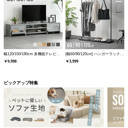
幅120/150/180cm 多機能テレビボ
[幅60/90/120cm] ハンガーラック
ード 木目/石目調 オープン収納・
スチール 4段階高さ調節 サイドフ
￥9,998
￥3,999
引き出し収納付き
ック オープンラック シンプル
ピックアップ特集