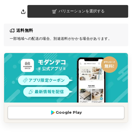
気
バリエーションを選択する
ア
イ
テ
送料無料
ム
一部地域への配送の場合、別途送料がかかる場合があります。
ラ
ン
キ
ン
グ
商
品
カ
テ
Google Play
ゴ
リ
か