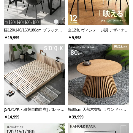
幅120/140/160/180cm ブラックフ
全12色 ヴィンテージ調 デザイナー
レーム ダイニング 大理石調 4人掛
ズシェルチェア
￥19,999
￥9,998
け
[S/D/Q/K・組替自由自在] パレット
幅80cm 天然木突板 ラウンドセン
ベッド 8/12/16枚セット
ターテーブル 美しい格子デザイン
￥14,999
￥39,999