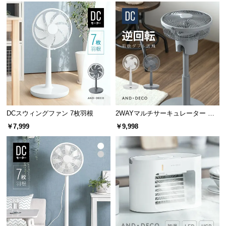
サ
ポ
ー
ト
お
知
ら
DCスウィングファン 7枚羽根
2WAYマルチサーキュレーター 前
せ
後ダブル送風
￥7,999
￥9,998
ブ
ロ
グ
企
業