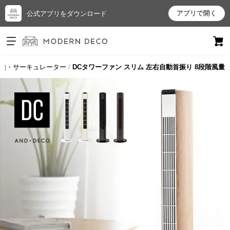
アプリで開く
公式アプリをダウンロード
ログイン
新規会員登録
機・サーキュレーター
DCタワーファン スリム 左右自動首振り 8段階風量
お
気
に
入
り
ア
イ
テ
ム
最