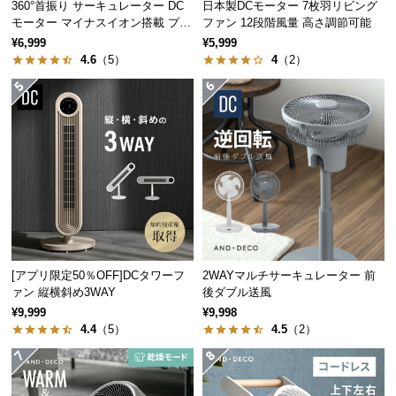
360°首振り サーキュレーター DC
日本製DCモーター 7枚羽リビング
つ
モーター マイナスイオン搭載 プレ
ファン 12段階風量 高さ調節可能
い
ミアムタイプ
¥6,999
¥5,999
て
4.6
（5）
4
（2）
開
梱
設
置
サ
ー
ビ
ス
に
[アプリ限定50％OFF]DCタワーフ
2WAYマルチサーキュレーター 前
つ
ァン 縦横斜め3WAY
後ダブル送風
い
¥9,999
¥9,998
て
4.4
（5）
4.5
（2）
搬
入