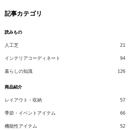
送
記事カテゴリ
に
つ
い
て
人工芝
21
小
型
インテリアコーディネート
94
商
品
暮らしの知識
126
の
配
送
に
つ
レイアウト・収納
57
い
季節・イベントアイテム
66
て
機能性アイテム
52
開