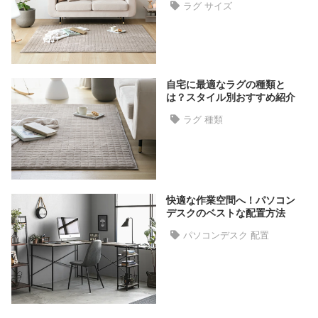
ラグ サイズ
ラ
ン
キ
ン
グ
自宅に最適なラグの種類と
は？スタイル別おすすめ紹介
ラグ 種類
商
品
カ
テ
ゴ
快適な作業空間へ！パソコン
リ
デスクのベストな配置方法
か
パソコンデスク 配置
ら
探
す