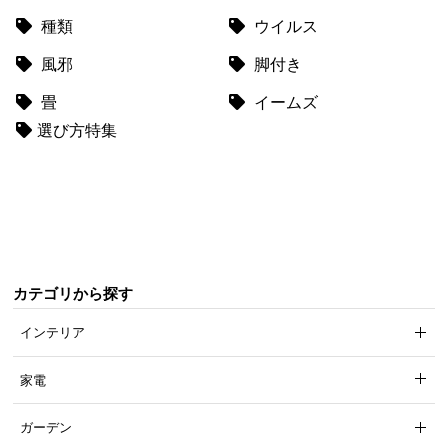
て
種類
ウイルス
風邪
脚付き
会
員
畳
イームズ
規
選び方特集
約
に
つ
い
て
カテゴリから探す
お
客
インテリア
様
サ
家電
ポ
ー
ガーデン
ト