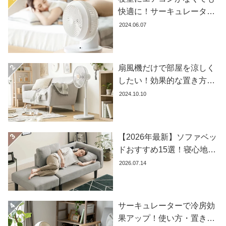
コ
快適に！サーキュレーター
ー
の効果的な使い方とおすす
2024.06.07
デ
め商品8選
ィ
ネ
扇風機だけで部屋を涼しく
ー
したい！効果的な置き方と
ト
か
おすすめ商品を紹介します
2024.10.10
ら
探
す
【2026年最新】ソファベッ
ドおすすめ15選！寝心地で
失敗しない選び方
シ
2026.07.14
ョ
ッ
ピ
サーキュレーターで冷房効
ン
果アップ！使い方・置き場
グ