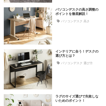
た
パソコンデスクの高さ調整の
ア
ポイントを徹底解説！
イ
テ
パソコンデスク 高さ
ム
特
集
インテリアに合う！デスクの
一
選び方とは？
覧
パソコンデスク 選び方
人
気
ア
イ
ラグのサイズ選びで失敗しな
テ
いためのポイント！
ム