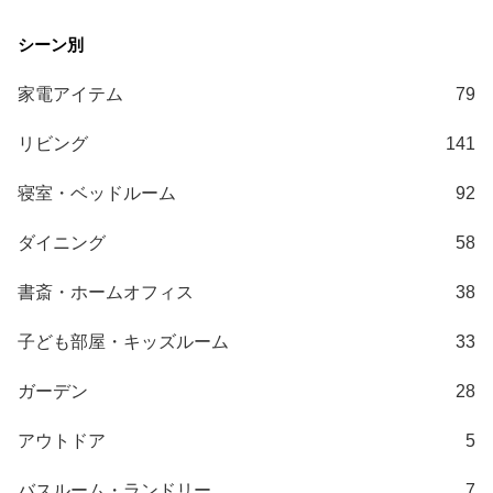
梱
設
置
サ
家電アイテム
79
ー
ビ
リビング
141
ス
に
寝室・ベッドルーム
92
つ
い
ダイニング
58
て
書斎・ホームオフィス
38
搬
子ども部屋・キッズルーム
33
入
経
ガーデン
28
路
に
アウトドア
5
つ
い
バスルーム・ランドリー
7