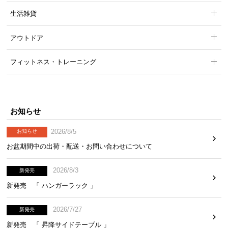
生活雑貨
お
アウトドア
知
ら
フィットネス・トレーニング
せ
ブ
お知らせ
ロ
グ
2026/8/5
お知らせ
お盆期間中の出荷・配送・お問い合わせについて
企
2026/8/3
新発売
業
情
新発売 「 ハンガーラック 」
報
©
2026/7/27
新発売
M
新発売 「 昇降サイドテーブル 」