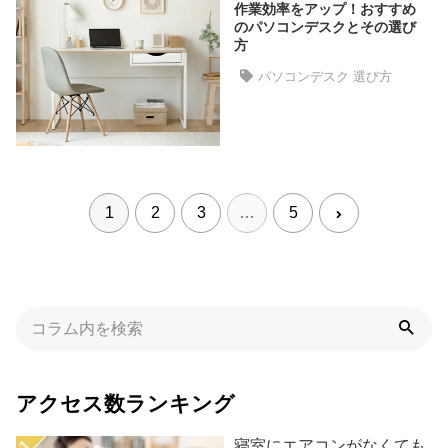
イ
作業効率をアップ！おすすめ
のパソコンデスクとその選び
ン
方
テ
リ
パソコンデスク 選び方
ア
テ
イ
ス
ト
1
2
3
…
5
か
ら
探
す
イ
ン
アクセス数ランキング
テ
リ
寝室にエアコンがなくても
ア