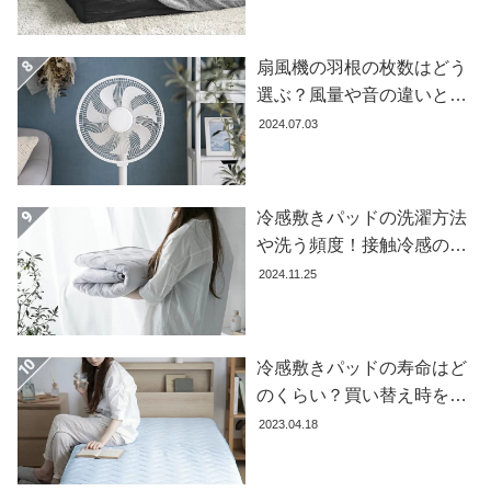
て
大
扇風機の羽根の枚数はどう
型
選ぶ？風量や音の違いとお
商
すすめ商品7選
2024.07.03
品
の
配
送
冷感敷きパッドの洗濯方法
に
や洗う頻度！接触冷感の効
つ
果を下げないお手入れ方法
2024.11.25
い
を解説します
て
中
冷感敷きパッドの寿命はど
型
のくらい？買い替え時を見
商
極める方法とおすすめ商品
2023.04.18
品
3選
の
配