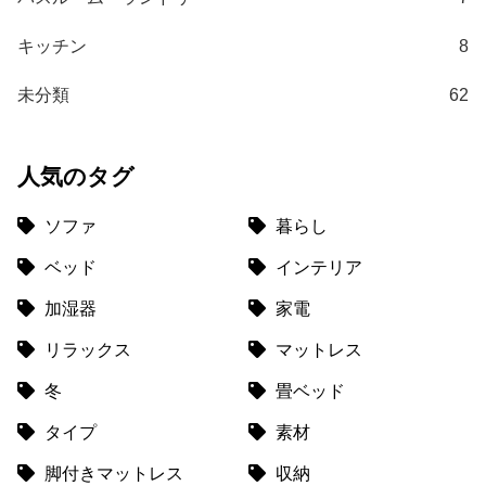
て
キッチン
8
返
品
未分類
62
・
キ
ャ
人気のタグ
ン
セ
ソファ
暮らし
ル
に
ベッド
インテリア
つ
い
加湿器
家電
て
リラックス
マットレス
保
冬
畳ベッド
証
に
タイプ
素材
つ
脚付きマットレス
収納
い