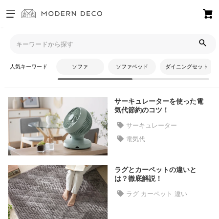
お
気
モダンデコTOP
コラム
子ども部屋・キッズルーム
に
入
人気キーワード
ソファ
ソファベッド
ダイニングセット
り
子ども部屋・キッズルーム
ア
イ
サーキュレーターを使った電
テ
気代節約のコツ！
ム
サーキュレーター
電気代
最
近
ラグとカーペットの違いと
チ
は？徹底解説！
ェ
ッ
ラグ カーペット 違い
ク
し