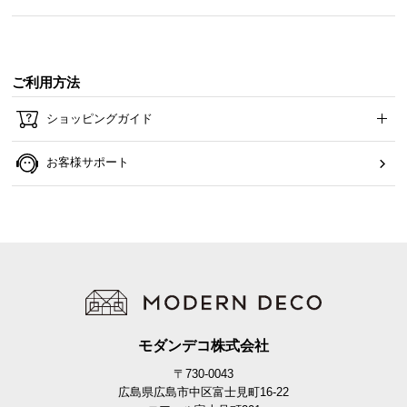
O
D
E
R
ご利用方法
N
D
ショッピングガイド
E
C
お客様サポート
O
C
o
.
,
L
t
d
.
モダンデコ株式会社
A
〒730-0043
l
広島県広島市中区富士見町16-22
l