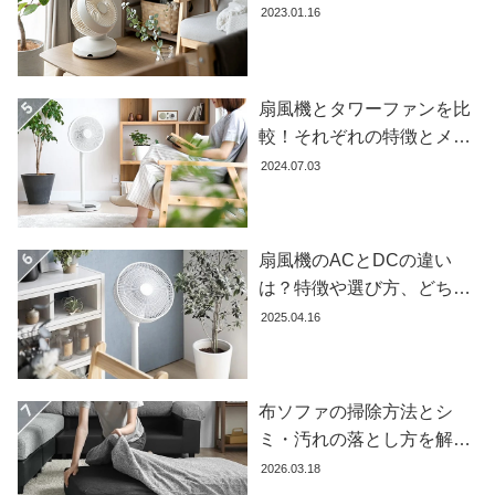
所・風向きを徹底解説
2023.01.16
ガ
イ
ド
扇風機とタワーファンを比
お
較！それぞれの特徴とメリ
支
ット・デメリットを解説し
2024.07.03
払
ます
い
に
つ
扇風機のACとDCの違い
い
は？特徴や選び方、どちら
て
が良いかを徹底解説【おす
2025.04.16
すめ7選】
配
送
料
布ソファの掃除方法とシ
に
ミ・汚れの落とし方を解説
つ
【自分でできる】
2026.03.18
い