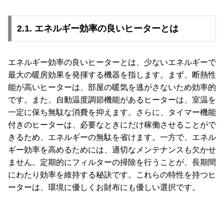
2.1. エネルギー効率の良いヒーターとは
お
知
ら
エネルギー効率の良いヒーターとは、少ないエネルギーで
せ
最大の暖房効果を発揮する機器を指します。まず、断熱性
能が高いヒーターは、部屋の暖気を逃がさないため効率的
です。また、自動温度調節機能があるヒーターは、室温を
ブ
ロ
一定に保ち無駄な消費を抑えます。さらに、タイマー機能
グ
付きのヒーターは、必要なときにだけ稼働させることがで
きるため、エネルギーの無駄を省けます。一方で、エネル
ギー効率を高めるためには、適切なメンテナンスも欠かせ
ません。定期的にフィルターの掃除を行うことが、長期間
企
業
にわたり効率を維持する秘訣です。これらの特性を持つヒ
情
報
ーターは、環境に優しくお財布にも優しい選択です。
©
M