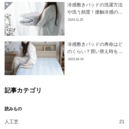
冷感敷きパッドの洗濯方法
や洗う頻度！接触冷感の効
果を下げないお手入れ方法
2024.11.25
を解説します
冷感敷きパッドの寿命はど
のくらい？買い替え時を見
極める方法とおすすめ商品
2023.04.18
3選
記事カテゴリ
人工芝
21