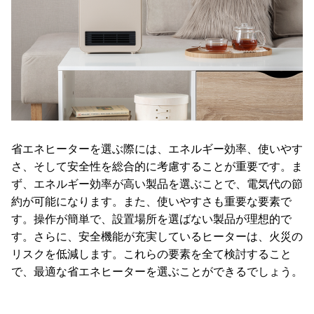
て
会
員
規
約
に
つ
い
省エネヒーターを選ぶ際には、エネルギー効率、使いやす
て
さ、そして安全性を総合的に考慮することが重要です。ま
ず、エネルギー効率が高い製品を選ぶことで、電気代の節
約が可能になります。また、使いやすさも重要な要素で
お
す。操作が簡単で、設置場所を選ばない製品が理想的で
客
す。さらに、安全機能が充実しているヒーターは、火災の
様
リスクを低減します。これらの要素を全て検討すること
サ
で、最適な省エネヒーターを選ぶことができるでしょう。
ポ
ー
ト