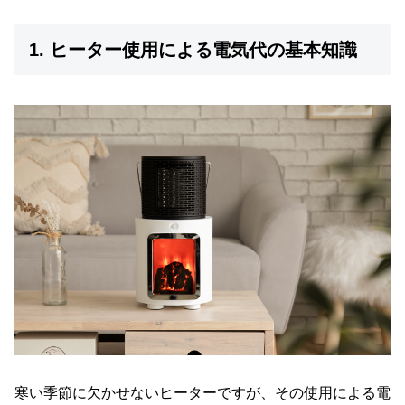
イ
ン
1. ヒーター使用による電気代の基本知識
テ
リ
ア
テ
イ
ス
ト
か
ら
探
す
イ
ン
テ
リ
寒い季節に欠かせないヒーターですが、その使用による電
ア