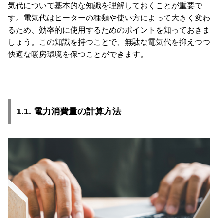
気代について基本的な知識を理解しておくことが重要で
コ
す。電気代はヒーターの種類や使い方によって大きく変わ
ー
るため、効率的に使用するためのポイントを知っておきま
デ
しょう。この知識を持つことで、無駄な電気代を抑えつつ
ィ
快適な暖房環境を保つことができます。
ネ
ー
ト
か
ら
1.1. 電力消費量の計算方法
探
す
シ
ョ
ッ
ピ
ン
グ