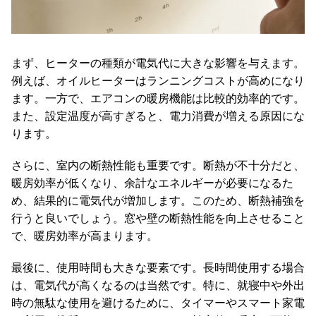
送
に
つ
まず、ヒーターの種類が電気代に大きな影響を与えます。
い
て
例えば、オイルヒーターはランニングコストが高めになり
ます。一方で、エアコンの暖房機能は比較的効率的です。
小
また、設定温度が高すぎると、電力消費が増える原因にな
型
ります。
商
品
さらに、室内の断熱性能も重要です。断熱が不十分だと、
の
暖房効率が低くなり、余計なエネルギーが必要になるた
配
め、結果的に電気代が増加します。このため、断熱補強を
送
行うと良いでしょう。窓や壁の断熱性能を向上させること
に
で、暖房効率が高まります。
つ
い
最後に、使用時間も大きな要素です。長時間使用する場合
て
は、電気代が高くなるのは当然です。特に、就寝中や外出
時の無駄な使用を避けるために、タイマーやスマート家電
開