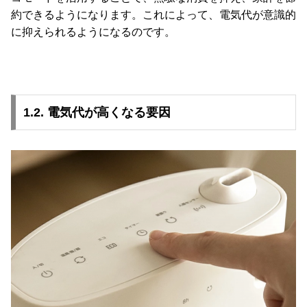
て
約できるようになります。これによって、電気代が意識的
に抑えられるようになるのです。
大
型
商
品
の
1.2. 電気代が高くなる要因
配
送
に
つ
い
て
中
型
商
品
の
配