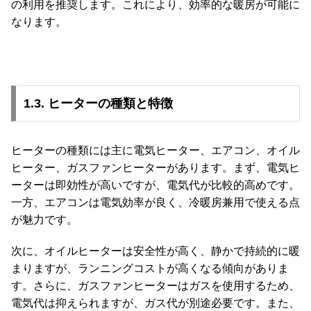
の利用を推奨します。これにより、効率的な暖房が可能に
梱
なります。
設
置
サ
ー
ビ
1.3. ヒーターの種類と特徴
ス
に
つ
ヒーターの種類には主に電気ヒーター、エアコン、オイル
い
ヒーター、ガスファンヒーターがあります。まず、電気ヒ
て
ーターは即効性が高いですが、電気代が比較的高めです。
搬
一方、エアコンは電気効率が良く、冷暖房兼用で使える点
入
が魅力です。
経
路
次に、オイルヒーターは安全性が高く、静かで持続的に暖
に
まりますが、ランニングコストが高くなる傾向がありま
つ
す。さらに、ガスファンヒーターはガスを使用するため、
い
電気代は抑えられますが、ガス代が別途必要です。また、