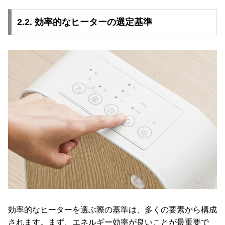
O
D
2.2. 効率的なヒーターの選定基準
E
R
N
D
E
C
O
C
o
.
,
L
t
d
.
A
効率的なヒーターを選ぶ際の基準は、多くの要素から構成
l
l
されます。まず、エネルギー効率が良いことが最重要で