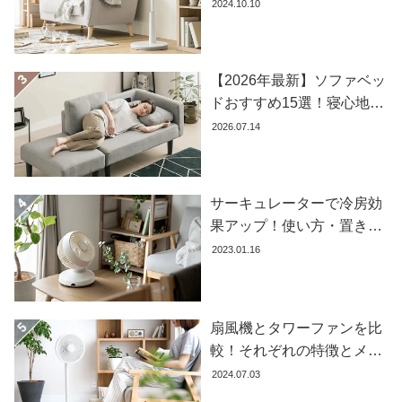
おすすめ商品を紹介します
2024.10.10
【2026年最新】ソファベッ
ドおすすめ15選！寝心地で
失敗しない選び方
2026.07.14
サーキュレーターで冷房効
果アップ！使い方・置き場
所・風向きを徹底解説
2023.01.16
扇風機とタワーファンを比
較！それぞれの特徴とメリ
ット・デメリットを解説し
2024.07.03
ます