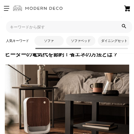
お
気
モダンデコTOP
コラム
暮らしの知識
ヒーターの電気代を節
に
約！省エネの方法とは？
入
人気キーワード
ソファ
ソファベッド
ダイニングセット
り
ア
ヒーターの電気代を節約！省エネの方法とは？
イ
テ
ム
最
近
チ
ェ
ッ
ク
し