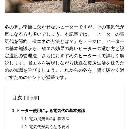
た
ア
イ
テ
冬の寒い季節に欠かせないヒーターですが、その電気代が
ム
気になる方も多いでしょう。本記事では、「ヒーターの電
気代を節約！省エネの方法とは？」をテーマに、ヒーター
の基本知識から、省エネ効果の高いヒーターの選び方と設
特
定温度の管理法、さらにおすすめのヒーターまで詳しく解
集
説します。省エネを実現しながら快適な暖房生活を送るた
一
めの知識を学びましょう。これからの冬を、賢く暖かく過
覧
ごすためのヒントが満載です。
人
目次
[
]
非表示
気
ア
1. ヒーター使用による電気代の基本知識
イ
1.1. 電力消費量の計算方法
テ
ム
1.2. 電気代が高くなる要因