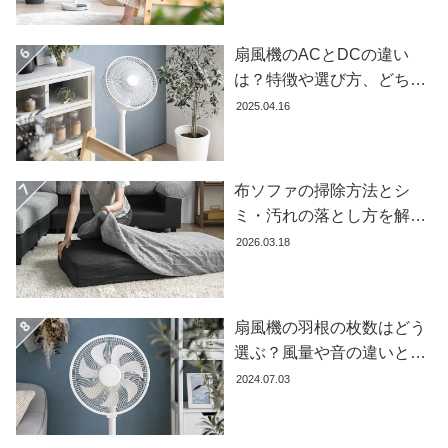
扇風機のACとDCの違い
は？特徴や選び方、どちら
が良いかを徹底解説【おす
2025.04.16
すめ7選】
布ソファの掃除方法とシ
ミ・汚れの落とし方を解説
【自分でできる】
2026.03.18
扇風機の羽根の枚数はどう
選ぶ？風量や音の違いとお
すすめ商品7選
2024.07.03