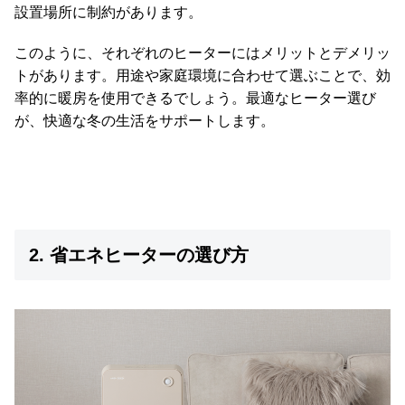
て
設置場所に制約があります。
返
このように、それぞれのヒーターにはメリットとデメリッ
品
トがあります。用途や家庭環境に合わせて選ぶことで、効
・
率的に暖房を使用できるでしょう。最適なヒーター選び
キ
が、快適な冬の生活をサポートします。
ャ
ン
セ
ル
に
つ
2. 省エネヒーターの選び方
い
て
保
証
に
つ
い