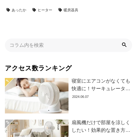
あったか
ヒーター
暖房器具
アクセス数ランキング
寝室にエアコンがなくても
快適に！サーキュレーター
の効果的な使い方とおすす
2024.06.07
め商品8選
扇風機だけで部屋を涼しく
したい！効果的な置き方と