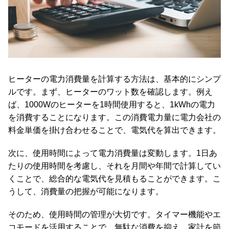
ガ
イ
ド
お
支
払
ヒーターの電力消費量を計算する方法は、基本的にシンプ
い
ルです。まず、ヒーターのワット数を確認します。例え
に
ば、1000Wのヒーターを1時間使用すると、1kWhの電力
つ
を消費することになります。この消費電力量に電力会社の
い
料金単価を掛け合わせることで、電気代を算出できます。
て
次に、使用時間によって電力消費量は変動します。1日あ
配
たりの使用時間を考慮し、それを月間や年間で計算してい
送
くことで、総合的な電気代を見積もることができます。こ
料
うして、消費量の把握が可能になります。
に
つ
そのため、使用時間の管理が大切です。タイマー機能やエ
い
コモードを活用することで、無駄な消費を抑え、家計を節