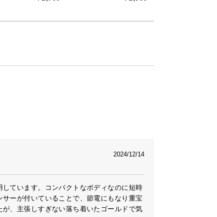
化したスマート暖房
快適に
チONですぐに暖まるセラミックヒーター
に進化しました。大風量で広範囲を暖めら
場所を選びません。人感センサーやOFF
スマート暖房で、寒い季節をもっと快適
2024/12/14
用しています。コンパクトなボディなのに短時
ンサーが付いていることで、節電にもなり重宝
たが、主張しすぎない落ち着いたゴールドで気