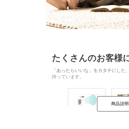
たくさんのお客様
「あったらいいな」をカタチにした
誇っています。
商品説明
人感セン
速
サー