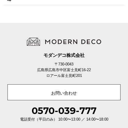
シ
ョ
ッ
ピ
ン
グ
ガ
イ
ド
モダンデコ株式会社
〒730-0043
お
広島県広島市中区富士見町16-22
支
ロアール富士見町201
払
い
に
お問い合わせ
つ
い
0570-039-777
て
電話受付（平日のみ） 10:00〜13:00 ／ 14:00〜18:00
配