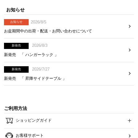
お知らせ
イ
ン
2026/8/5
お知らせ
テ
お盆期間中の出荷・配送・お問い合わせについて
リ
ア
コ
2026/8/3
新発売
ー
新発売 「 ハンガーラック 」
デ
ィ
2026/7/27
新発売
ネ
新発売 「 昇降サイドテーブル 」
ー
ト
か
ら
ご利用方法
探
す
ショッピングガイド
お客様サポート