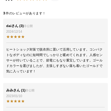
近
チ
ェ
3
ッ
ク
dai
3
非公開
し
2024/12/14
た
ア
イ
ヒートショック対策で脱衣所に置いて活用しています。コンパク
テ
トなボディなのに短時間でしっかりと暖めてくれます。人感セン
ム
サーが付いていることで、節電にもなり重宝しています。ゴール
ドカラーを選びましたが、主張しすぎない落ち着いたゴールドで
気に入っています！
特
集
一
みみ
1
非公開
覧
2023/01/10
人