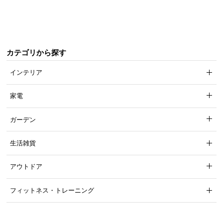
ら
探
す
カテゴリから探す
イ
インテリア
ン
テ
家電
リ
ア
ガーデン
テ
イ
生活雑貨
ス
ト
アウトドア
か
ら
フィットネス・トレーニング
探
す