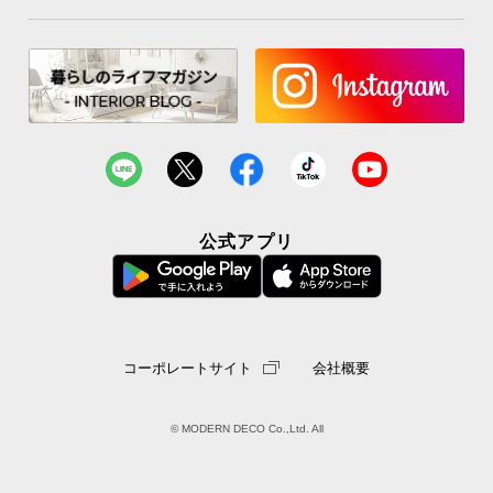
送
料
に
つ
い
て
大
型
公式アプリ
商
品
の
配
送
コーポレートサイト
会社概要
に
つ
い
© MODERN DECO Co.,Ltd. All
て