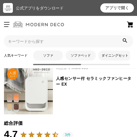
アプリで開く
公式アプリをダウンロード
ログイン
新規会員登録
トップ
ヒーター
人感センサー付 セラミックファンヒーター EXのレビュー
お
人気キーワード
ソファ
ソファベッド
ダイニングセット
気
に
商品番号
mdht-003
入
人感センサー付 セラミックファンヒータ
り
ー EX
ア
イ
テ
ム
総合評価
4.7
最
3件