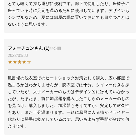
とても軽くて持ち運びに便利です。廊下で使用したり、座椅子に
気
座っている時に足元を温めるために使用しています。デザインも
ア
シンプルなため、夏には部屋の隅に置いておいても目立つことは
イ
ないように思います。
テ
ム
ラ
フォーチュン
1
非公開
ン
2022/01/30
キ
ン
グ
風呂場の脱衣室でのヒートショック対策として購入。広い部屋で
温まるかはわかりませんが、脱衣室では十分。タイマー付きを探
していたが、大手メーカーのものはデザイン的に冴えていなかっ
商
たが、たまたま、前に加湿器を購入したこちらのメーカーのもの
品
を見つけ、購入しました。加湿器もそうですが、安定して耐久性
カ
もあり、また十分温まります。一緒に風呂に入る猫がドライヤー
テ
代わりに勝手に乾かしているので、思いもよらず手間が省けて何
ゴ
よりです。
リ
か