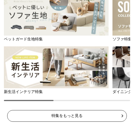
情
報
©
M
O
D
ペットガード生地特集
ソファ特集
E
R
N
D
E
C
O
新生活インテリア特集
ダイニング
C
o.,
L
t
特集をもっと見る
d.
A