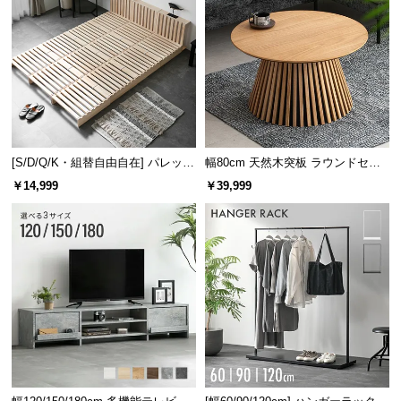
[S/D/Q/K・組替自由自在] パレット
幅80cm 天然木突板 ラウンドセン
ベッド 8/12/16枚セット
ターテーブル 美しい格子デザイン
￥14,999
￥39,999