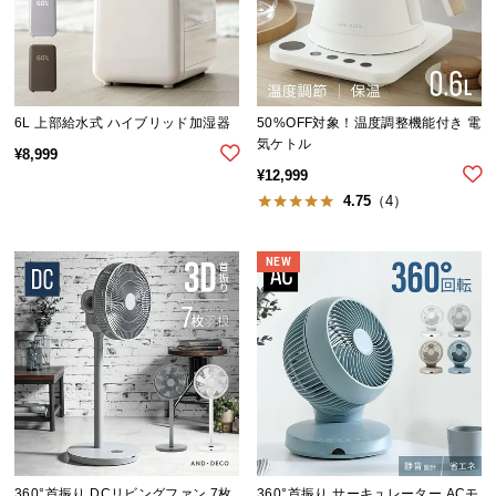
イ
ン
テ
リ
6L 上部給水式 ハイブリッド加湿器
50%OFF対象！温度調整機能付き 電
ア
気ケトル
¥
8,999
コ
¥
12,999
ー
4.75
（4）
デ
ィ
NEW
ネ
ー
ト
か
ら
探
す
360°首振り DCリビングファン 7枚
360°首振り サーキュレーター ACモ