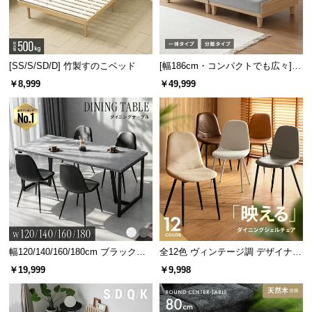
[SS/S/SD/D] 竹製すのこベッド
[幅186cm・コンパクトでも広々] 3
人掛けソファベッド リクライニン
￥8,999
￥49,999
グ 天然木フレーム 北欧
幅120/140/160/180cm ブラックフ
全12色 ヴィンテージ調 デザイナー
レーム ダイニング 大理石調 4人掛
ズシェルチェア
￥19,999
￥9,998
け