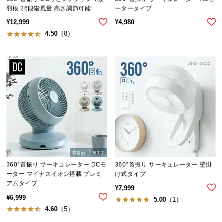
シ
羽根 26段階風量 高さ調節可能
ータータイプ
ョ
¥
12,999
¥
4,980
ッ
4.50
（8）
ピ
ン
グ
ガ
イ
ド
お
支
払
い
に
360°首振り サーキュレーター DCモ
360°首振り サーキュレーター 壁掛
つ
ーター マイナスイオン搭載 プレミ
け式タイプ
い
アムタイプ
¥
7,999
て
¥
6,999
5.00
（1）
4.60
（5）
配