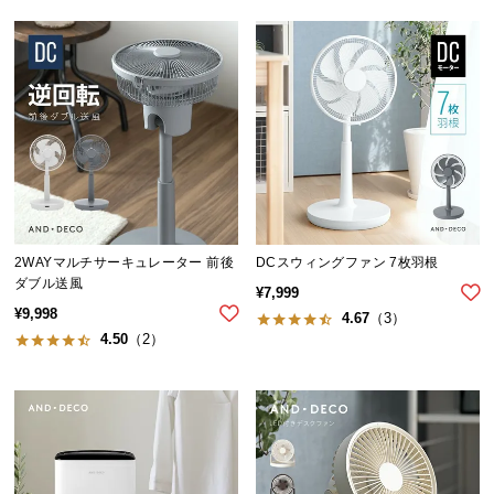
送
料
に
つ
い
て
大
型
商
2WAYマルチサーキュレーター 前後
DCスウィングファン 7枚羽根
品
ダブル送風
¥
7,999
の
¥
9,998
4.67
（3）
配
4.50
（2）
送
に
つ
い
て