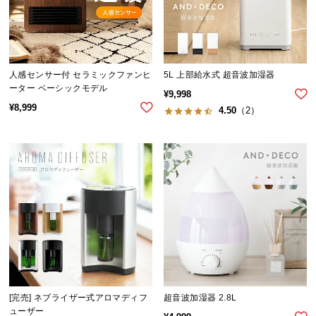
保
証
に
つ
い
人感センサー付 セラミックファンヒ
5L 上部給水式 超音波加湿器
て
ーター ベーシックモデル
¥
9,998
¥
8,999
4.50
（2）
会
員
規
約
に
つ
い
て
お
[完売] ネブライザー式アロマディフ
超音波加湿器 2.8L
客
ューザー
様