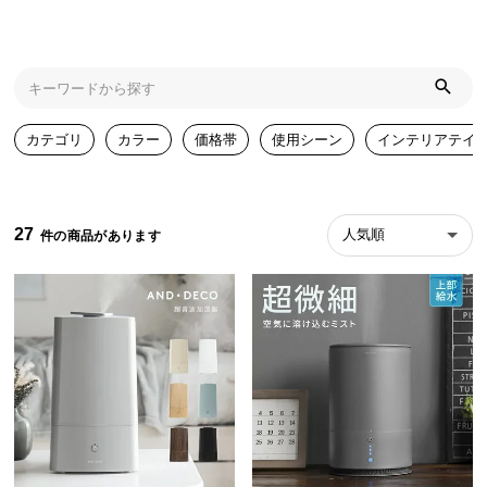
近
チ
ェ
ッ
ク
し
カテゴリ
カラー
価格帯
使用シーン
インテリアテイ
た
ア
イ
テ
27
人気順
ム
特
集
一
覧
人