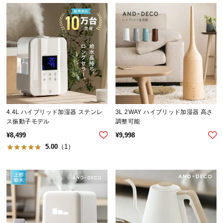
ら
探
す
イ
ン
テ
リ
ア
4.4L ハイブリッド加湿器 ステンレ
3L 2WAY ハイブリッド加湿器 高さ
ス振動子モデル
調整可能
テ
イ
¥
8,499
¥
9,998
ス
5.00
（1）
ト
か
ら
探
す