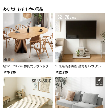
l
l
あなたにおすすめの商品
幅120~200cm 伸長式ラウンドダイ
11段階高さ調整 壁寄せTVスタンド
ニングテーブル 6人掛け 天然木突
キャスター付き 上下左右角度調節
￥79,990
￥12,999
板 美しい格子デザイン
機能