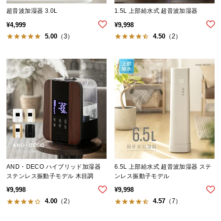
気
超音波加湿器 3.0L
1.5L 上部給水式 超音波加湿器
ア
¥
4,999
¥
9,998
イ
5.00
（3）
4.50
（2）
テ
ム
ラ
ン
キ
ン
グ
商
品
AND・DECO ハイブリッド加湿器
6.5L 上部給水式 超音波加湿器 ステ
カ
ステンレス振動子モデル 木目調
ンレス振動子モデル
テ
¥
9,998
¥
9,998
ゴ
4.00
（2）
4.57
（7）
リ
か