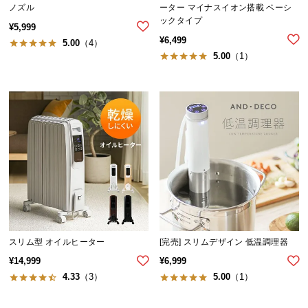
ノズル
ーター マイナスイオン搭載 ベーシ
つ
ックタイプ
¥
5,999
い
¥
6,499
5.00
（4）
て
5.00
（1）
開
梱
設
置
サ
ー
ビ
ス
に
つ
い
スリム型 オイルヒーター
[完売] スリムデザイン 低温調理器
て
¥
14,999
¥
6,999
4.33
（3）
5.00
（1）
搬
入