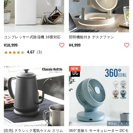
中
型
商
品
の
配
コンプレッサー式除湿機 16畳対応
照明機能付き デスクファン
送
¥
18,999
¥
4,999
に
4.67
（3）
つ
い
NEW
て
小
型
商
品
の
配
送
[完売] クラシック電気ケトル スリム
360°首振り サーキュレーター DCモ
に