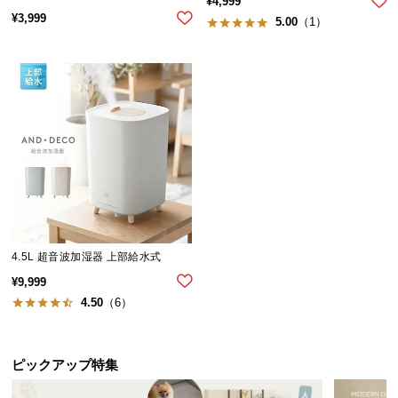
¥
4,999
¥
3,999
サ
5.00
（1）
ポ
ー
ト
お
知
ら
せ
4.5L 超音波加湿器 上部給水式
ブ
¥
9,999
ロ
4.50
（6）
グ
ピックアップ特集
企
業