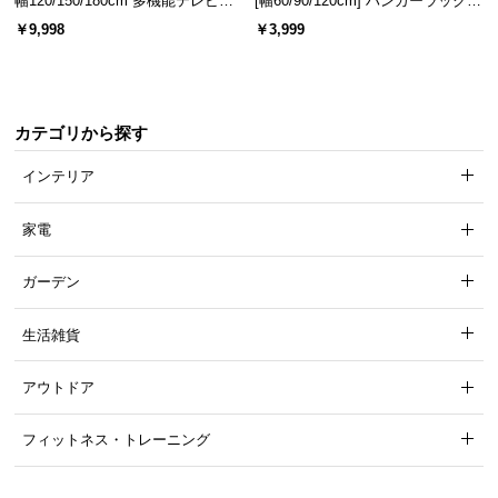
幅120/150/180cm 多機能テレビボ
[幅60/90/120cm] ハンガーラック
ード 木目/石目調 オープン収納・
スチール 4段階高さ調節 サイドフ
￥9,998
￥3,999
引き出し収納付き
ック オープンラック シンプル
カテゴリから探す
インテリア
家電
ガーデン
生活雑貨
アウトドア
フィットネス・トレーニング