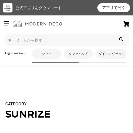
アプリで開く
公式アプリをダウンロード
ログイン
新規会員登録
トップ
全ての商品
ブランド
SUNRIZE
お
人気キーワード
ソファ
ソファベッド
ダイニングセット
気
に
入
り
ア
イ
テ
CATEGORY
ム
SUNRIZE
最