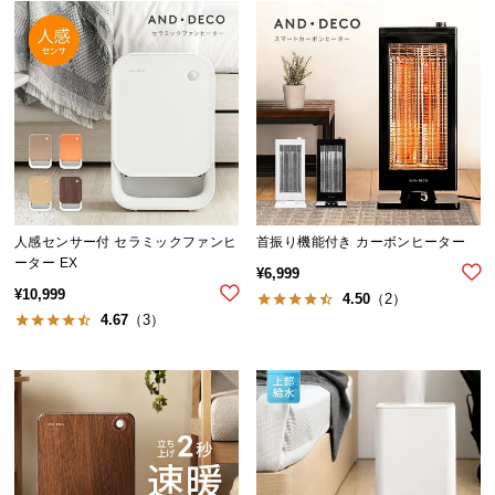
経
路
に
つ
い
て
返
品・
人感センサー付 セラミックファンヒ
首振り機能付き カーボンヒーター
キ
ーター EX
ャ
¥
6,999
¥
10,999
ン
4.50
（2）
4.67
（3）
セ
ル
に
つ
い
て