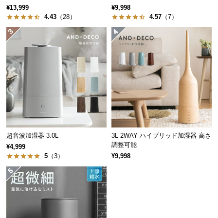
経
¥13,999
¥9,998
4.43
（28）
4.57
（7）
路
に
つ
い
て
返
品・
キ
ャ
ン
超音波加湿器 3.0L
3L 2WAY ハイブリッド加湿器 高さ
セ
調整可能
¥4,999
ル
5
（3）
¥9,998
に
つ
い
て