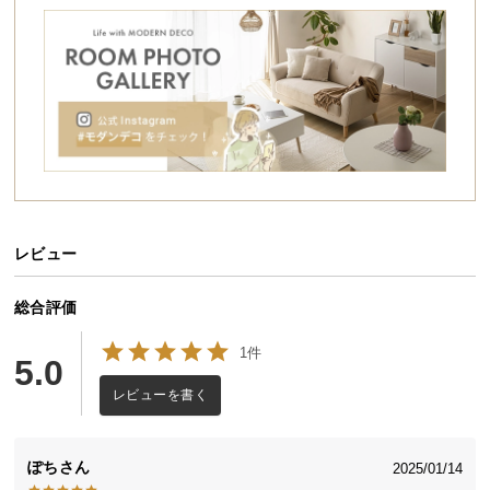
シ
ョ
ッ
ピ
ン
グ
ガ
イ
ド
レビュー
お
支
払
総合評価
い
1件
に
5.0
つ
レビューを書く
い
て
ぽち
2025/01/14
配