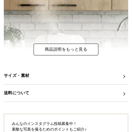
イ
ン
テ
リ
ア
コ
商品説明をもっと見る
ー
デ
ィ
ネ
サイズ・素材
ー
ト
か
送料について
ら
探
す
みんなのインスタグラム投稿募集中！
素敵な写真を撮るためのポイントもご紹介♪