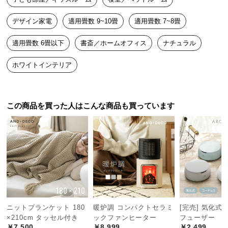
中
型
デザイン家電
適用畳数 9~10畳
適用畳数 7~8畳
商
品
適用畳数 6畳以下
書斎／ホームオフィス
ナチュラル
の
配
ホワイトインテリア
送
に
つ
この商品を買った人はこんな商品も買っています
い
て
小
型
商
品
の
配
ニットブランケット 180
暖炉調 コンパクトセラミ
[完売] 気化式
送
×210cm タッセル付き
ックファンヒーター
フューザー
￥7,500
￥8,999
￥2,499
に