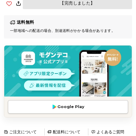
【完売しました】
気
ア
イ
送料無料
テ
一部地域への配送の場合、別途送料がかかる場合があります。
ム
ラ
ン
キ
ン
グ
商
品
カ
Google Play
テ
ゴ
リ
ご注文について
配送料について
よくあるご質問
か