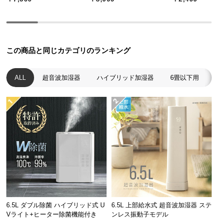
つ
い
て
この商品と同じカテゴリのランキング
開
梱
ALL
超音波加湿器
ハイブリッド加湿器
6畳以下用
設
置
サ
ー
ビ
ス
に
つ
い
て
搬
6.5L ダブル除菌 ハイブリッド式 U
6.5L 上部給水式 超音波加湿器 ステ
入
Vライト+ヒーター除菌機能付き
ンレス振動子モデル