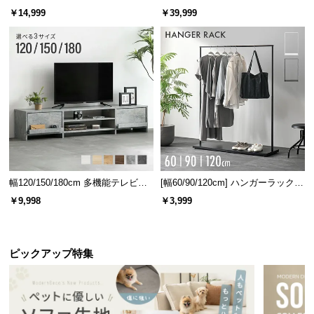
ベッド 8/12/16枚セット
ターテーブル 美しい格子デザイン
￥14,999
￥39,999
幅120/150/180cm 多機能テレビボ
[幅60/90/120cm] ハンガーラック
ード 木目/石目調 オープン収納・
スチール 4段階高さ調節 サイドフ
￥9,998
￥3,999
引き出し収納付き
ック オープンラック シンプル
ピックアップ特集