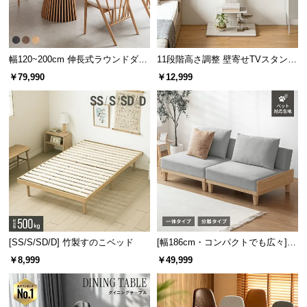
幅120~200cm 伸長式ラウンドダイ
11段階高さ調整 壁寄せTVスタンド
ニングテーブル 6人掛け 天然木突
キャスター付き 上下左右角度調節
￥79,990
￥12,999
板 美しい格子デザイン
機能
[SS/S/SD/D] 竹製すのこベッド
[幅186cm・コンパクトでも広々] 3
人掛けソファベッド リクライニン
￥8,999
￥49,999
グ 天然木フレーム 北欧