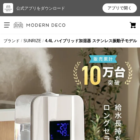
アプリで開く
公式アプリをダウンロード
ログイン
新規会員登録
ブランド
SUNRIZE
4.4L ハイブリッド加湿器 ステンレス振動子モデル
お
気
に
入
り
ア
イ
テ
ム
最