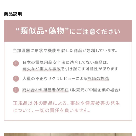
ら
探
商品説明
す
イ
ン
テ
リ
ア
テ
イ
ス
ト
か
ら
探
す