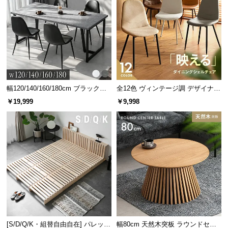
幅120/140/160/180cm ブラックフ
全12色 ヴィンテージ調 デザイナー
レーム ダイニング 大理石調 4人掛
ズシェルチェア
￥19,999
￥9,998
け
[S/D/Q/K・組替自由自在] パレット
幅80cm 天然木突板 ラウンドセン