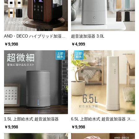
情
報
©
M
O
AND・DECO ハイブリッド加湿器
超音波加湿器 3.0L
D
ステンレス振動子モデル 木目調
￥9,998
￥4,999
E
R
N
D
E
C
O
C
o.,
L
t
1.5L 上部給水式 超音波加湿器
6.5L 上部給水式 超音波加湿器 ステ
ンレス振動子モデル
d.
￥9,998
￥9,998
A