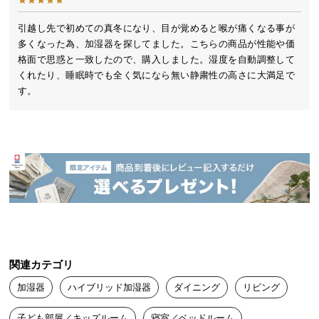
送
料
引越し先で初めての真冬になり、目が覚めると喉が痛くなる事が
多くなった為、加湿器を探してました。こちらの商品が性能や価
に
格面で思惑と一致したので、購入しました。湿度を自動調整して
つ
くれたり、睡眠時でも全く気になら無い静粛性の高さに大満足で
い
す。
て
大
型
商
品
の
配
送
に
つ
関連カテゴリ
い
加湿器
ハイブリッド加湿器
ダイニング
リビング
て
子ども部屋／キッズルーム
寝室／ベッドルーム