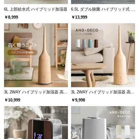
サ
6L 上部給水式 ハイブリッド加湿器
6.5L ダブル除菌 ハイブリッド式 U
ポ
Vライト+ヒーター除菌機能付き
￥8,999
￥13,999
ー
ト
お
知
ら
せ
3L 2WAY ハイブリッド加湿器 高さ
3L 2WAY ハイブリッド加湿器 高さ
ブ
調整可能 木目調
調整可能
￥10,999
￥9,998
ロ
グ
企
業