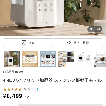
近
チ
ェ
ッ
ク
し
1
/
23
た
ア
画像
特徴・機能
イ
テ
ム
商品番号
htjs07
特
集
4.4L ハイブリッド加湿器 ステンレス振動子モデル
一
覧
5.00
1件
¥
8,499
税込
人