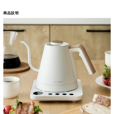
ら
探
商品説明
す
イ
ン
テ
リ
ア
テ
イ
ス
ト
か
ら
探
す