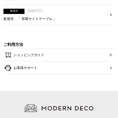
蓋は完全に取り外しが可能。広口設計で中まで洗い
2026/7/27
新発売
やすく、清潔にお使いいただけます。
新発売 「 昇降サイドテーブル 」
ご利用方法
ショッピングガイド
お客様サポート
本体外側は水洗いできません。固く絞った布でふ
き取り、お手入れを行ってください。