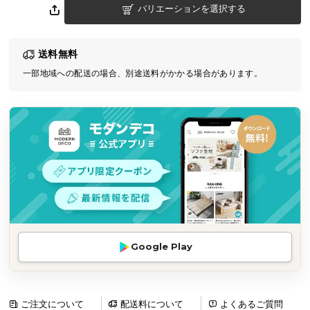
バリエーションを選択する
気
ア
イ
送料無料
テ
一部地域への配送の場合、別途送料がかかる場合があります。
ム
ラ
ン
キ
ン
グ
商
品
カ
Google Play
テ
ゴ
リ
か
ご注文について
配送料について
よくあるご質問