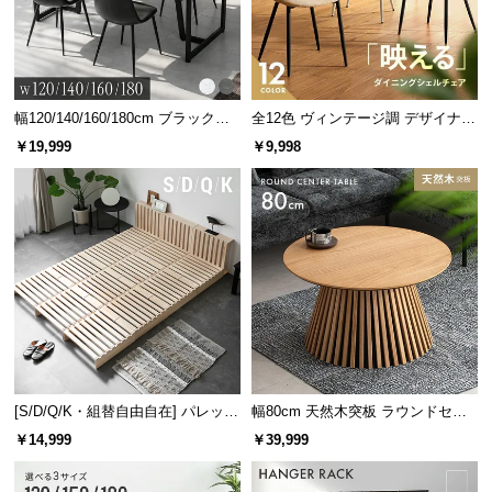
l
装とウッド調アクセントでインテリアに馴染むデザ
l
インに。
幅120/140/160/180cm ブラックフ
全12色 ヴィンテージ調 デザイナー
レーム ダイニング 大理石調 4人掛
ズシェルチェア
￥19,999
￥9,998
け
[S/D/Q/K・組替自由自在] パレット
幅80cm 天然木突板 ラウンドセン
注ぎやすいスリムノズル
ベッド 8/12/16枚セット
ターテーブル 美しい格子デザイン
￥14,999
￥39,999