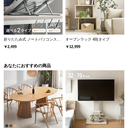
お湯が沸いたらアラーム音でお知らせ。目を離せて
サ
時間を有効活用できます。
ポ
ー
ト
折りたたみ式 ノートパソコンスタ
オープンラック 4段タイプ
ンド
お
￥2,499
￥12,999
知
ら
あなたにおすすめの商品
せ
ブ
ロ
グ
自動スイッチOFFで空焚き防止
企
水が空または少量になると自動で電源がOFFになる
業