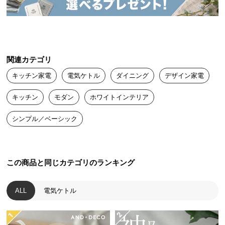
送
料
に
つ
い
関連カテゴリ
て
キッチン家電
電気ケトル
ダイニング
デザイン家電
40～100℃（1℃単位で
設定温度
大
設定可能）
キッチン
モダン
ホワイトインテリア
型
商
シンプル／ベーシック
品
の
配
すぐ飲めるスピード湯沸かし
送
この商品と同じカテゴリのランキング
に
カップ１杯（約140ml）のお湯ならたった80秒で沸
つ
騰。必要な量を素早く湯沸かしできます。
ALL
電気ケトル
い
て