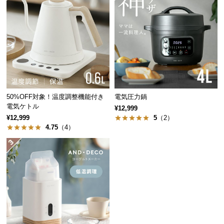
中
型
商
品
の
配
送
に
つ
50%OFF対象！温度調整機能付き
電気圧力鍋
電気ケトル
い
¥12,999
湯沸かし時間目安
¥12,999
5
（2）
て
4.75
（4）
カップ1杯
小
約80秒
(約140ml)
型
商
カップ2杯
品
約1分50秒
(約280ml)
の
配
0.6L
約3分45秒
送
に