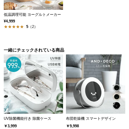
つ
い
80
低温調理可能 ヨーグルトメーカー
カップ1杯なら約
秒で出来上がり!
て
¥4,999
5
（2）
開
梱
設
一緒にチェックされている商品
リアルタイムのデジタル温度表示
置
サ
ー
現在の温度が一目でわかるデジタル表示。沸騰させ
ビ
たお湯を少し冷まして使いたい時にも便利です。
ス
に
つ
い
て
UV除菌機能付き 除菌ケース
布団乾燥機 スマートデザイン
搬
￥3,999
￥9,998
入