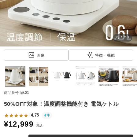
近
チ
ェ
ッ
ク
し
1
/
17
た
ア
画像
特徴・機能
イ
テ
ム
商品番号
hjk01
特
集
50%OFF対象！温度調整機能付き 電気ケトル
一
覧
4.75
4件
¥
12,999
税込
人