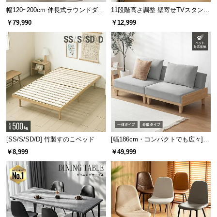
安全機能付き。空焚きによる故障や火災を防ぎま
情
幅120~200cm 伸長式ラウンドダイ
11段階高さ調整 壁寄せTVスタンド
報
す。
ニングテーブル 6人掛け 天然木突
キャスター付き 上下左右角度調節
￥79,990
￥12,999
板 美しい格子デザイン
機能
©
M
O
D
E
R
N
D
E
C
[SS/S/SD/D] 竹製すのこベッド
[幅186cm・コンパクトでも広々] 3
O
人掛けソファベッド リクライニン
￥8,999
￥49,999
C
グ 天然木フレーム 北欧
o.,
L
マット塗装×木目調のデザイン
t
d.
A
余計なものを排したシンプルで美しい形。マット塗