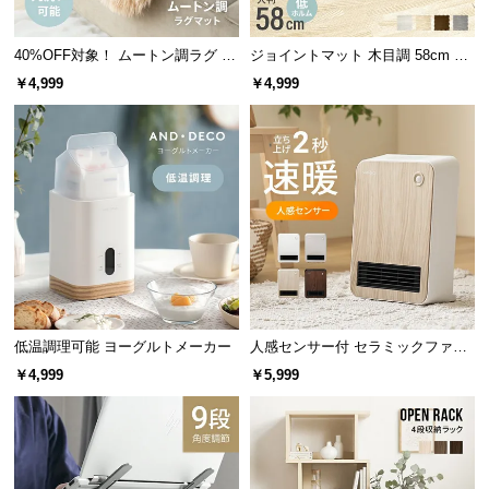
保
証
40%OFF対象！ ムートン調ラグ 90
ジョイントマット 木目調 58cm 厚
に
×60cm
さ1cm 16枚セット 3畳
つ
￥4,999
￥4,999
い
て
会
員
保温時間
30分
規
約
40～100℃（1℃単位で
に
設定温度
設定可能）
つ
い
低温調理可能 ヨーグルトメーカー
人感センサー付 セラミックファン
て
ヒーター スタイリッシュモデル
￥4,999
￥5,999
湯沸かし完了を音でお知らせ
お
客
様