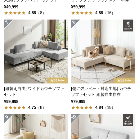
保
グ 天然木フレーム 北欧
字 ホテルライク 高級感
¥49,999
¥59,999
証
4.88
（8）
4.88
（16）
に
つ
い
て
会
員
規
約
に
つ
[組替え自由] ワイドカウチソファ
[傷に強いペット対応生地] カウチ
セット
ソファセット 組替自由自在
い
¥99,998
¥79,999
て
4.75
（8）
4.84
（19）
お
客
様