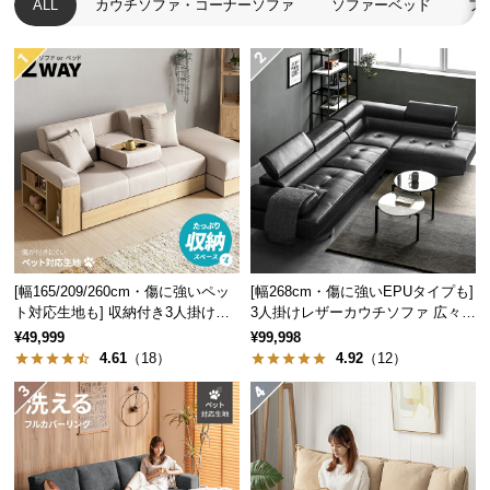
ALL
カウチソファ・コーナーソファ
ソファーベッド
フ
つ
い
て
開
梱
設
置
サ
ー
ビ
[幅165/209/260cm・傷に強いペッ
[幅268cm・傷に強いEPUタイプも]
ス
ト対応生地も] 収納付き3人掛け多
3人掛けレザーカウチソファ 広々設
に
機能ソファ
計 高級感
¥49,999
¥99,998
つ
4.61
（18）
4.92
（12）
い
て
搬
入