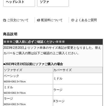
ヘッドレスト
ソファ
ら
探
す
ご注文について
配送料について
よくあるご質問
イ
商品説明
ン
※※※ご購入前に必ずご確認ください※※※
テ
リ
2023年2月20日よりソファ本体のサイズ表記が変更となりました。替え
ア
カバーをご購入の際は以下ご確認の上ご購入ください。
テ
イ
■2023年2月19日以前にソファご購入の場合
ス
ソファサイズ
カバーサイズ
ト
ベーシック
ミドル
か
W209×D82.5×79cm
ら
ミドル
ラージ
探
W239×D82.5×79cm
す
ラージ
Xラージ
W264×D82.5×79cm