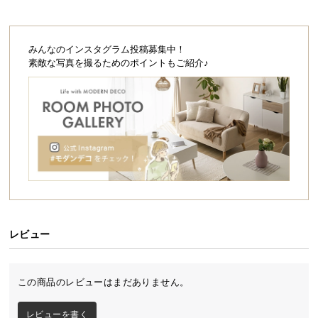
シ
ョ
ッ
みんなのインスタグラム投稿募集中！
ピ
素敵な写真を撮るためのポイントもご紹介♪
ン
グ
ガ
イ
ド
お
支
払
い
に
レビュー
つ
い
て
この商品のレビューはまだありません。
配
レビューを書く