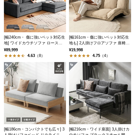
経
路
に
つ
い
[幅240cm・ 傷に強いペット対応生
[幅161cm・傷に強いペット対応生
て
地] ワイドカウチソファ ロースタ
地も] 2人掛けフロアソファ 座椅子
イル
タイプ リクライニング
¥89,999
¥19,998
返
4.63
（8）
4.75
（4）
品・
キ
ャ
ン
セ
ル
に
つ
い
て
[幅186cm・コンパクトでも広々] 3
[幅216cm・ワイド座面] 3人掛けカ
人掛けソファベッド リクライニン
ウチソファ ブラックスチール脚 L