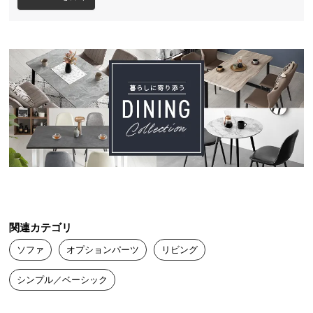
送
料
に
つ
い
て
大
型
商
品
の
配
送
関連カテゴリ
に
ソファ
オプションパーツ
リビング
つ
い
シンプル／ベーシック
て