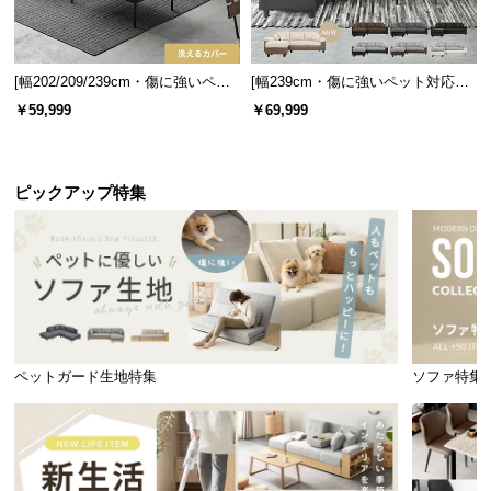
情
報
©
[幅202/209/239cm・傷に強いペッ
[幅239cm・傷に強いペット対応生
M
ト対応生地も] レイアウト自由 3人
地も] レイアウト自由 3人掛けカウ
￥59,999
￥69,999
O
掛けカウチソファ
チソファ ラージサイズ
D
E
ピックアップ特集
R
N
D
E
C
O
C
o.,
ペットガード生地特集
ソファ特集
L
t
d.
A