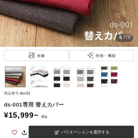
近
チ
ェ
ッ
ク
し
1
/
5
た
ア
画像
特徴・機能
イ
テ
ム
商品番号
dsc01
特
集
ds-001専用 替えカバー
一
¥
15,999
~
覧
税込
バリエーションを選択する
人