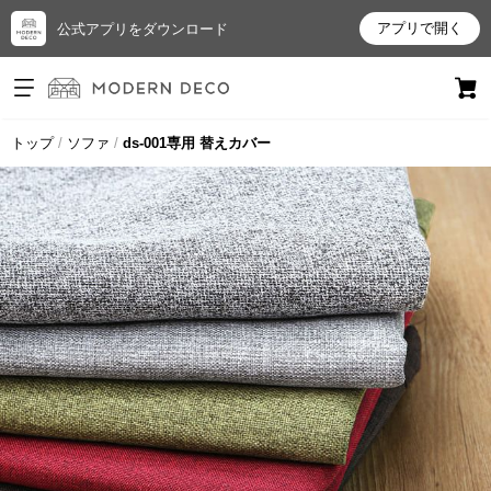
アプリで開く
公式アプリをダウンロード
ログイン
新規会員登録
トップ
ソファ
ds-001専用 替えカバー
お
気
に
入
り
ア
イ
テ
ム
最