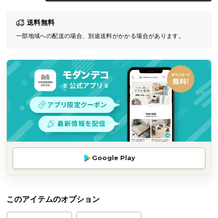
気
送料無料
ア
イ
一部地域への配送の場合、別途送料がかかる場合があります。
テ
ム
ラ
ン
キ
ン
グ
商
Google Play
品
カ
テ
ゴ
このアイテムのオプション
リ
か