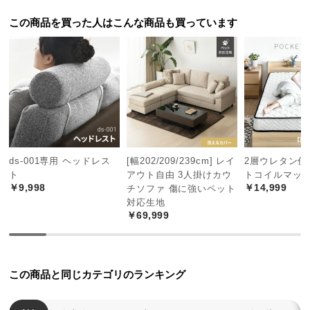
中
型
この商品を買った人はこんな商品も買っています
商
品
の
配
送
に
つ
い
ds-001専用 ヘッドレス
[幅202/209/239cm] レイ
2層ウレタン仕
て
ト
アウト自由 3人掛けカウ
トコイルマット
￥9,998
￥14,999
チソファ 傷に強いペット
小
対応生地
型
￥69,999
商
品
の
この商品と同じカテゴリのランキング
配
送
に