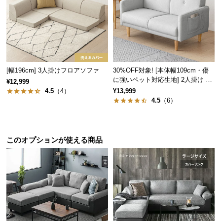
サ
ポ
ー
ト
[幅196cm] 3人掛けフロアソファ
30%OFF対象! [本体幅109cm・傷
に強いペット対応生地] 2人掛け コ
お
¥12,999
ンパクトソファ ポケット付き
4.5
（4）
¥13,999
知
4.5
（6）
ら
せ
このオプションが使える商品
ブ
ロ
グ
企
業