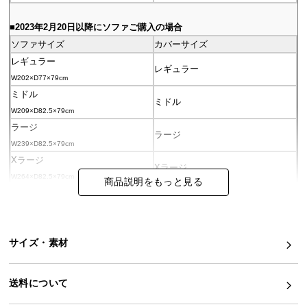
イ
■2023年2月20日以降にソファご購入の場合
ン
ソファサイズ
カバーサイズ
テ
レギュラー
レギュラー
リ
W202×D77×79cm
ア
ミドル
コ
ミドル
W209×D82.5×79cm
ー
ラージ
デ
ラージ
W239×D82.5×79cm
ィ
Xラージ
ネ
Xラージ
W264×D82.5×79cm
ー
商品説明をもっと見る
ト
か
ら
サイズ・素材
探
す
送料について