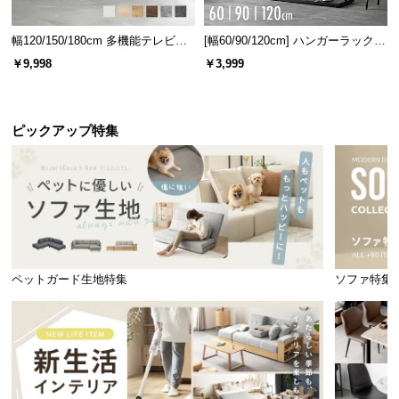
幅120/150/180cm 多機能テレビボ
[幅60/90/120cm] ハンガーラック
ード 木目/石目調 オープン収納・
スチール 4段階高さ調節 サイドフ
￥9,998
￥3,999
引き出し収納付き
ック オープンラック シンプル
ピックアップ特集
ペットガード生地特集
ソファ特集