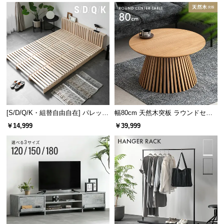
[S/D/Q/K・組替自由自在] パレット
幅80cm 天然木突板 ラウンドセン
ベッド 8/12/16枚セット
ターテーブル 美しい格子デザイン
￥14,999
￥39,999