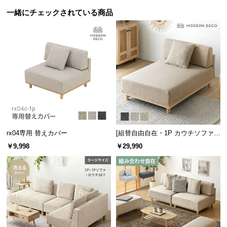
保
一緒にチェックされている商品
証
に
つ
い
て
会
員
規
約
に
rx04専用 替えカバー
[組替自由自在・1P カウチソファ]
モジュールソファ アームレス 天然
つ
￥9,998
￥29,990
木脚 洗えるカバー
い
て
お
客
様