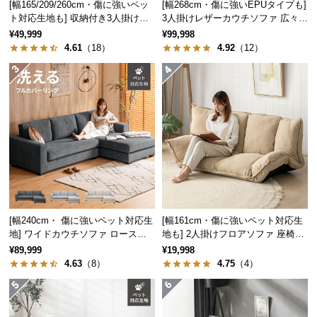
[幅165/209/260cm・傷に強いペッ
[幅268cm・傷に強いEPUタイプも]
中
ト対応生地も] 収納付き3人掛け多
3人掛けレザーカウチソファ 広々設
型
機能ソファ
計 高級感
¥49,999
¥99,998
商
4.61
（18）
4.92
（12）
品
の
配
送
に
つ
い
て
小
型
[幅240cm・ 傷に強いペット対応生
[幅161cm・傷に強いペット対応生
地] ワイドカウチソファ ロースタ
地も] 2人掛けフロアソファ 座椅子
商
イル
タイプ リクライニング
¥89,999
¥19,998
品
4.63
（8）
4.75
（4）
の
配
送
に