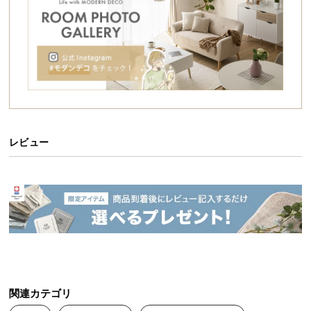
シ
ョ
ッ
ピ
ン
グ
ガ
イ
ド
レビュー
お
支
払
い
に
つ
い
て
関連カテゴリ
配