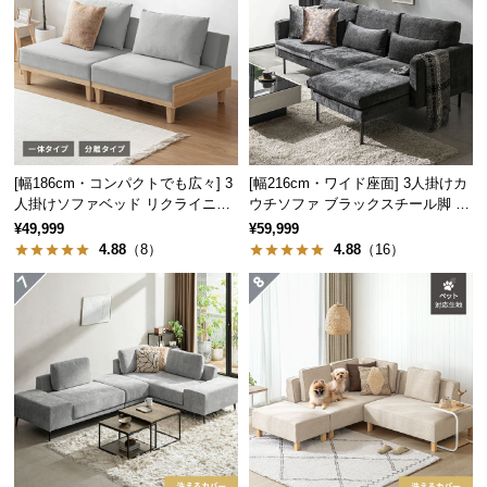
つ
い
て
開
梱
設
[幅186cm・コンパクトでも広々] 3
[幅216cm・ワイド座面] 3人掛けカ
置
人掛けソファベッド リクライニン
ウチソファ ブラックスチール脚 L
グ 天然木フレーム 北欧
字 ホテルライク 高級感
サ
¥49,999
¥59,999
ー
4.88
（8）
4.88
（16）
ビ
ス
に
つ
い
て
搬
入