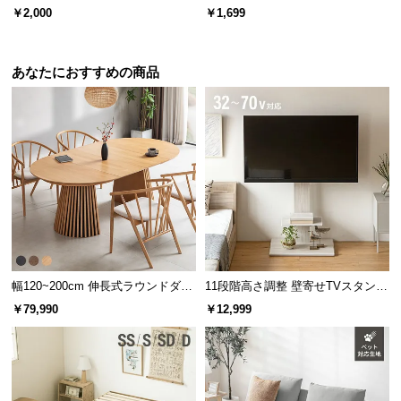
l
交換用タンク
ル
￥2,000
￥1,699
l
あなたにおすすめの商品
幅120~200cm 伸長式ラウンドダイ
11段階高さ調整 壁寄せTVスタンド
ニングテーブル 6人掛け 天然木突
キャスター付き 上下左右角度調節
￥79,990
￥12,999
板 美しい格子デザイン
機能