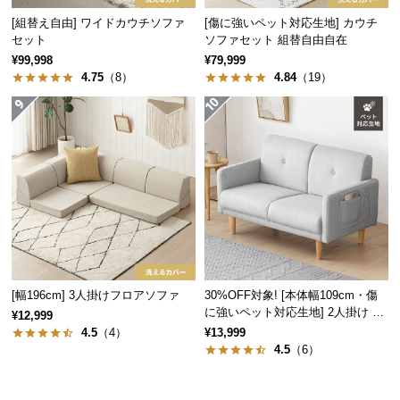
経
[組替え自由] ワイドカウチソファ
[傷に強いペット対応生地] カウチ
路
セット
ソファセット 組替自由自在
に
¥99,998
¥79,999
つ
4.75
（8）
4.84
（19）
い
て
返
品・
キ
ャ
ン
セ
ル
[幅196cm] 3人掛けフロアソファ
30%OFF対象! [本体幅109cm・傷
に
に強いペット対応生地] 2人掛け コ
¥12,999
つ
ンパクトソファ ポケット付き
4.5
（4）
¥13,999
い
4.5
（6）
て