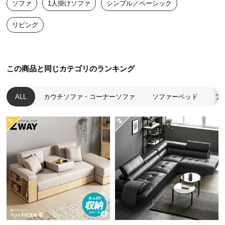
ソファ
1人掛けソファ
シンプル／ベーシック
送
料
リビング
に
つ
い
て
この商品と同じカテゴリのランキング
大
ALL
カウチソファ・コーナーソファ
ソファーベッド
フ
型
商
品
の
配
送
に
つ
い
て