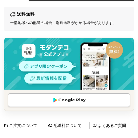
気
送料無料
ア
イ
一部地域への配送の場合、別途送料がかかる場合があります。
テ
ム
ラ
ン
キ
ン
グ
商
Google Play
品
カ
テ
ゴ
ご注文について
配送料について
よくあるご質問
リ
か