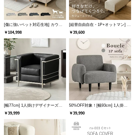
サ
ポ
ー
[傷に強いペット対応生地] カウチ
[組替自由自在・1P+オットマン] モ
ト
ソファセット 組替自由自在（カウ
ジュールソファ アームレス 天然木
￥104,998
￥39,600
チ+2P+1P） ラージサイズ
脚 洗えるカバー
お
知
ら
せ
ブ
ロ
グ
[幅77cm] 1人掛けデザイナーズソ
50%OFF対象！[幅93cm] 1人掛け
ファ ル・コルビジェ LC2 名作 リ
ソファ
￥39,999
￥39,990
プロダクト
企
業