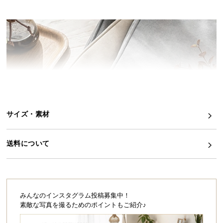
イ
ン
テ
リ
ア
コ
ー
デ
ィ
サイズ・素材
ネ
ー
ト
送料について
か
ら
探
す
みんなのインスタグラム投稿募集中！
素敵な写真を撮るためのポイントもご紹介♪