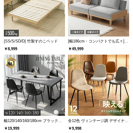
[SS/S/SD/D] 竹製すのこベッド
[幅186cm・コンパクトでも広々] 3
人掛けソファベッド リクライニン
￥8,999
￥49,999
グ 天然木フレーム 北欧
幅120/140/160/180cm ブラックフ
全12色 ヴィンテージ調 デザイナー
レーム ダイニング 大理石調 4人掛
ズシェルチェア
￥19,999
￥9,998
け