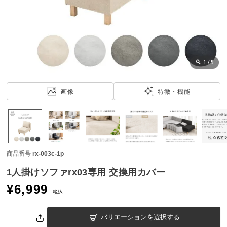
近
チ
ェ
ッ
ク
し
1
/
9
た
ア
画像
特徴・機能
イ
テ
ム
商品番号
rx-003c-1p
特
集
1人掛けソファrx03専用 交換用カバー
一
¥
6,999
覧
税込
バリエーションを選択する
人