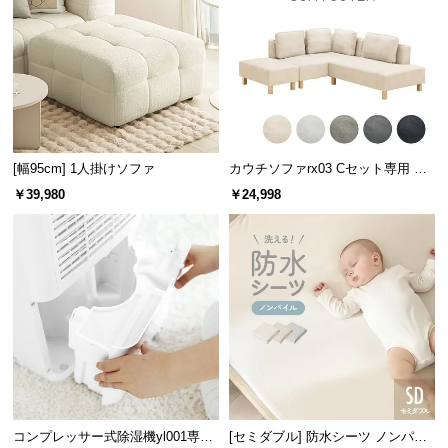
情
報
©
M
O
D
E
[幅95cm] 1人掛けソファ
カウチソファrx03 Cセット専用 交
R
換用カバー カウチ+2P+オットマン
￥39,980
￥24,998
N
D
E
C
O
C
o.,
L
t
d.
A
コンプレッサー式除湿機yl001専用
[セミダブル] 防水シーツ ノンパイ