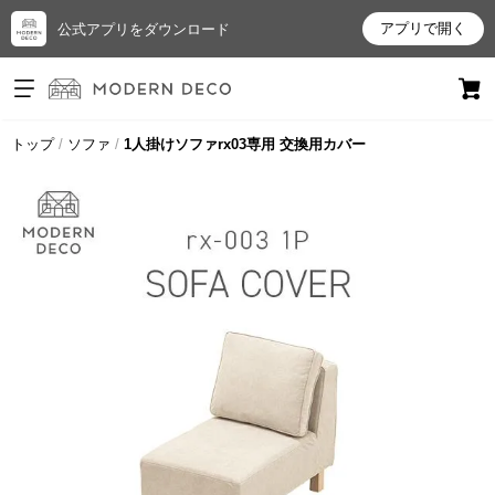
アプリで開く
公式アプリをダウンロード
ログイン
新規会員登録
トップ
ソファ
1人掛けソファrx03専用 交換用カバー
お
気
に
入
り
ア
イ
テ
ム
最