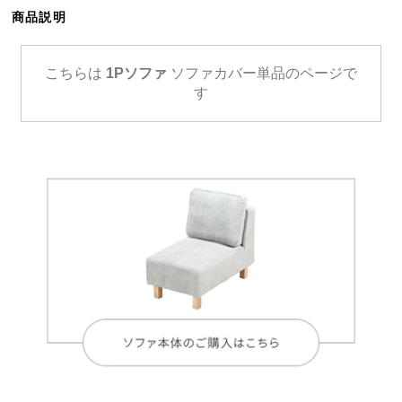
ら
商品説明
探
す
こちらは
1Pソファ
ソファカバー単品のページで
す
イ
ン
テ
リ
ア
テ
イ
ス
ト
か
ら
探
す